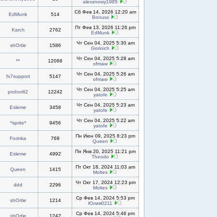
alexsnowy1985
Сб Фев 14, 2026 12:20 am
EdMunk
514
Bonuss
Пт Фев 13, 2026 11:26 pm
Karch
2762
EdMunk
Чт Сен 04, 2025 5:30 am
shOrtle
1586
Gorinich
Чт Сен 04, 2025 5:28 am
**
12068
ofmaw
Чт Сен 04, 2025 5:26 am
fx7support
5147
ofmaw
Чт Сен 04, 2025 5:25 am
prohor82
12242
yatofe
Чт Сен 04, 2025 5:23 am
Esleme
3458
yatofe
Чт Сен 04, 2025 5:22 am
*sprite*
9456
yatofe
Пн Июн 09, 2025 8:23 pm
Forinka
769
Queen
Пн Янв 20, 2025 11:21 pm
Esleme
4992
Theodo
Пт Окт 18, 2024 11:03 am
Queen
1415
Moltes
Чт Окт 17, 2024 12:23 pm
ddd
2296
Moltes
Ср Фев 14, 2024 5:53 pm
shOrtle
1214
Юлия0211
Ср Фев 14, 2024 5:46 pm
shOrtle
1242