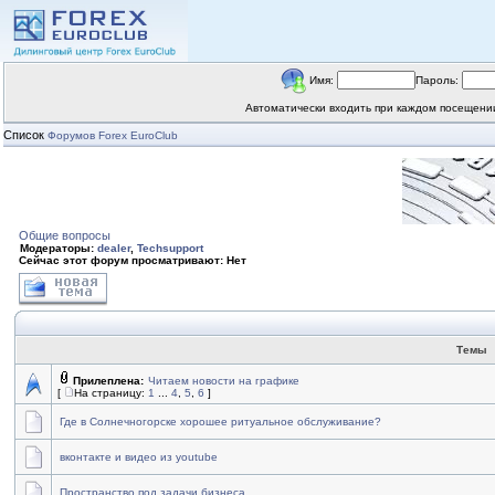
Имя:
Пароль:
Автоматически входить при каждом посещен
Список
Форумов Forex EuroClub
Общие вопросы
Модераторы:
dealer
,
Techsupport
Сейчас этот форум просматривают: Нет
Темы
Прилеплена:
Читаем новости на графике
[
На страницу:
1
...
4
,
5
,
6
]
Где в Солнечногорске хорошее ритуальное обслуживание?
вконтакте и видео из youtube
Пространство под задачи бизнеса