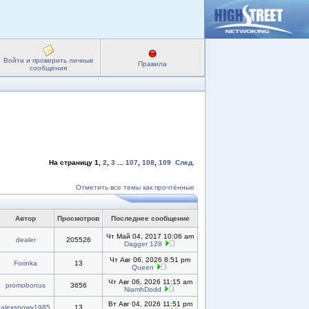
Войти и проверить личные
Правила
сообщения
На страницу
1
,
2
,
3
...
107
,
108
,
109
След.
Отметить все темы как прочтённые
Автор
Просмотров
Последнее сообщение
Чт Май 04, 2017 10:06 am
dealer
205526
Dagger 128
Чт Авг 06, 2026 8:51 pm
Forinka
13
Queen
Чт Авг 06, 2026 11:15 am
promobonus
3656
NiamhDodd
Вт Авг 04, 2026 11:51 pm
alexsnowy1985
13