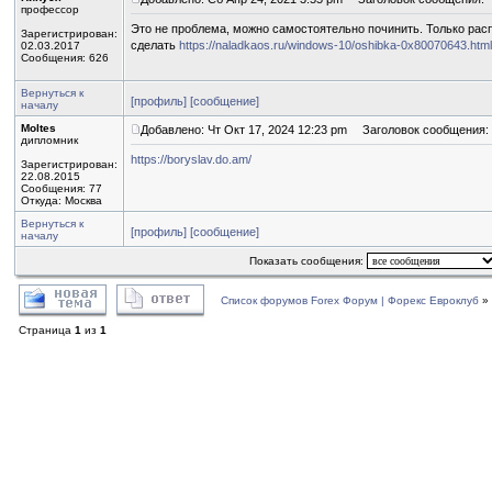
профессор
Это не проблема, можно самостоятельно починить. Только рас
Зарегистрирован:
сделать
https://naladkaos.ru/windows-10/oshibka-0x80070643.html
02.03.2017
Сообщения: 626
Вернуться к
[профиль]
[сообщение]
началу
Moltes
Добавлено: Чт Окт 17, 2024 12:23 pm
Заголовок сообщения:
дипломник
https://boryslav.do.am/
Зарегистрирован:
22.08.2015
Сообщения: 77
Откуда: Москва
Вернуться к
[профиль]
[сообщение]
началу
Показать сообщения:
Список форумов Forex Форум | Форекс Евроклуб
»
Страница
1
из
1