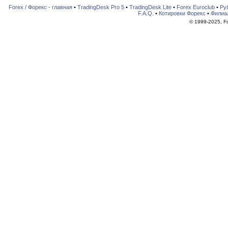
Forex / Форекс - главная
•
TradingDesk Pro 5
•
TradingDesk Lite
•
Forex Euroclub
•
Ру
F.A.Q.
•
Котировки Форекс
•
Филиа
© 1999-2025, For