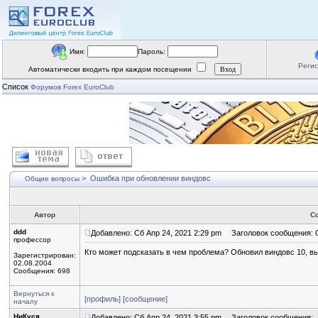
Имя:
Пароль:
Реги
Автоматически входить при каждом посещении
Список
Форумов Forex EuroClub
>
Ошибка при обновлении виндовс
Общие вопросы
Автор
С
ddd
Добавлено: Сб Апр 24, 2021 2:29 pm
Заголовок сообщения: О
профессор
Кто может подсказать в чем проблема? Обновил виндовс 10, в
Зарегистрирован:
02.08.2004
Сообщения: 698
Вернуться к
[профиль]
[сообщение]
началу
НиКуся
Добавлено: Сб Апр 24, 2021 3:55 pm
Заголовок сообщения: