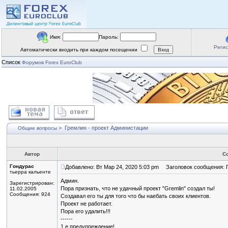
Имя:
Пароль:
Реги
Автоматически входить при каждом посещении
Список
Форумов Forex EuroClub
>
Гремлин - проект Администации
Общие вопросы
Автор
С
Гондурас
Добавлено: Вт Мар 24, 2020 5:03 pm
Заголовок сообщения: Г
тьерра кальенте
Админ.
Зарегистрирован:
Пора признать, что не удачный проект "Gremlin" создал ты!
11.02.2005
Сообщения: 924
Создавал его ты для того что бы наебать своих клиентов.
Проект не работает.
Пора его удалить!!!
------
1 е предупреждение!