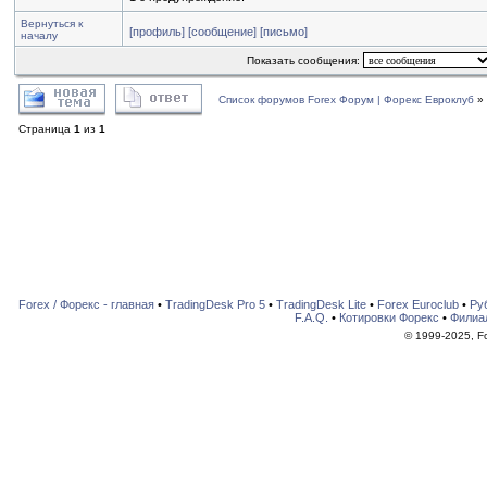
Вернуться к
[профиль]
[сообщение]
[письмо]
началу
Показать сообщения:
Список форумов Forex Форум | Форекс Евроклуб
»
Страница
1
из
1
Forex / Форекс - главная
•
TradingDesk Pro 5
•
TradingDesk Lite
•
Forex Euroclub
•
Ру
F.A.Q.
•
Котировки Форекс
•
Филиа
© 1999-2025, For