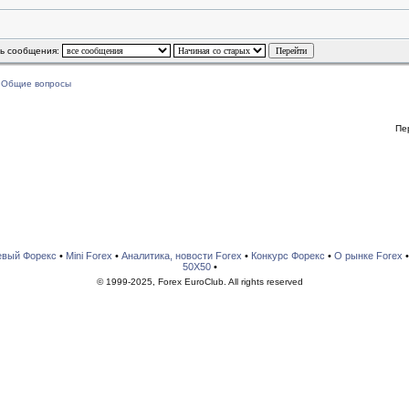
ть сообщения:
»
Общие вопросы
Пе
евый Форекс
•
Mini Forex
•
Аналитика, новости Forex
•
Конкурс Форекс
•
О рынке Forex
50X50
•
© 1999-2025, Forex EuroClub. All rights reserved