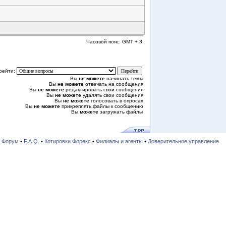
Часовой пояс: GMT + 3
рейти:
Вы
не можете
начинать темы
Вы
не можете
отвечать на сообщения
Вы
не можете
редактировать свои сообщения
Вы
не можете
удалять свои сообщения
Вы
не можете
голосовать в опросах
Вы
не можете
прикреплять файлы к сообщению
Вы
можете
загружать файлы
•
Форум
•
F.A.Q.
•
Котировки Форекс
•
Филиалы и агенты
•
Доверительное управление