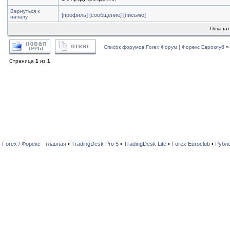
Вернуться к
[профиль]
[сообщение]
[письмо]
началу
Показа
Список форумов Forex Форум | Форекс Евроклуб
Страница
1
из
1
Forex / Форекс - главная
•
TradingDesk Pro 5
•
TradingDesk Lite
•
Forex Euroclub
•
Рубл