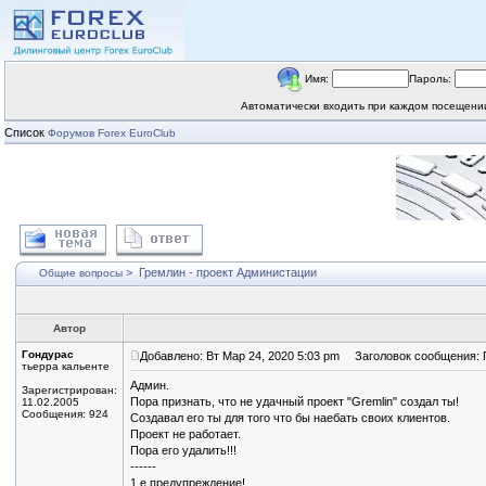
Имя:
Пароль:
Автоматически входить при каждом посещен
Список
Форумов Forex EuroClub
>
Гремлин - проект Администации
Общие вопросы
Автор
Гондурас
Добавлено: Вт Мар 24, 2020 5:03 pm
Заголовок сообщения: Г
тьерра кальенте
Админ.
Зарегистрирован:
Пора признать, что не удачный проект "Gremlin" создал ты!
11.02.2005
Сообщения: 924
Создавал его ты для того что бы наебать своих клиентов.
Проект не работает.
Пора его удалить!!!
------
1 е предупреждение!