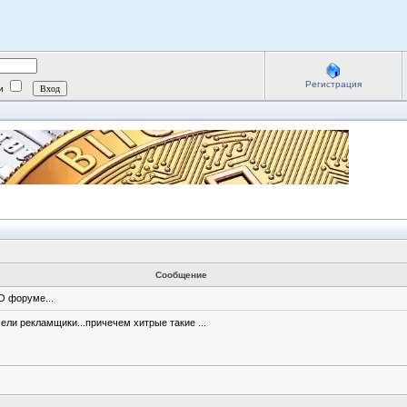
Регистрация
ии
Сообщение
 форуме...
сели рекламщики...причечем хитрые такие ...