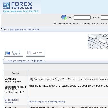
Имя:
Пароль:
Автоматически входить при каждом посещен
Список
Форумов Forex EuroClub
>
О форуме...
Общие вопросы
Автор
Barakuda
Добавлено: Ср Сен 16, 2020 7:22 am
Заголовок сообщения: О
акула форекса
Мдя, не тот щас форум...я здесь 20 лет , в общиих вопросах за
Зарегистрирован:
27.07.2004
Сообщения: 327
Вернуться к
[профиль]
[сообщение]
[www]
началу
Barakuda
Добавлено: Ср Сен 16, 2020 7:30 am
Заголовок сообщения: