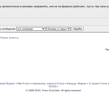
ь автматически в рекламу направлять, они не на форексе работают...пусть там свои ун
ь сообщения:
Общие вопросы
Пе
евый Форекс
•
Mini Forex
•
Аналитика, новости Forex
•
Конкурс Форекс
•
О рынке Forex
50X50
•
© 1999-2025, Forex EuroClub. All rights reserved