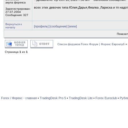
акула форекса
всех этих девочек типа Юлия,Дарья,Фиалка ,Лариска и тп надот
Зарегистрирован:
27.07.2004
Сообщения: 327
Вернуться к
[профиль]
[сообщение]
[www]
началу
Показат
Список форумов Forex Форум | Форекс Евроклуб
»
Страница
1
из
1
Forex / Форекс - главная
•
TradingDesk Pro 5
•
TradingDesk Lite
•
Forex Euroclub
•
Рубл