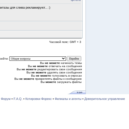
итазы для слива рекламируют... :)
Часовой пояс: GMT + 3
рейти:
Вы
не можете
начинать темы
Вы
не можете
отвечать на сообщения
Вы
не можете
редактировать свои сообщения
Вы
не можете
удалять свои сообщения
Вы
не можете
голосовать в опросах
Вы
не можете
прикреплять файлы к сообщению
Вы
можете
загружать файлы
•
Форум
•
F.A.Q.
•
Котировки Форекс
•
Филиалы и агенты
•
Доверительное управление