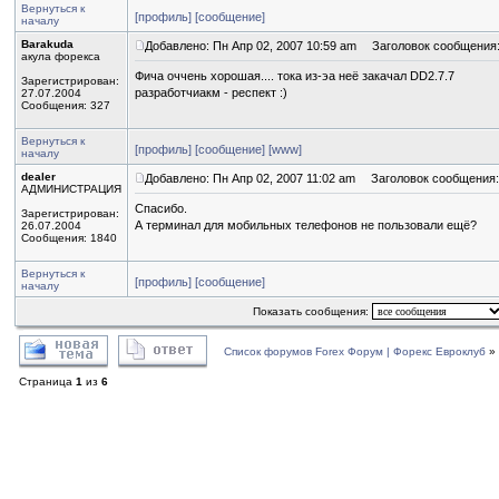
Вернуться к
[профиль]
[сообщение]
началу
Barakuda
Добавлено: Пн Апр 02, 2007 10:59 am
Заголовок сообщения
акула форекса
Фича оччень хорошая.... тока из-эа неё закачал DD2.7.7
Зарегистрирован:
разработчиакм - респект :)
27.07.2004
Сообщения: 327
Вернуться к
[профиль]
[сообщение]
[www]
началу
dealer
Добавлено: Пн Апр 02, 2007 11:02 am
Заголовок сообщения:
АДМИНИСТРАЦИЯ
Спасибо.
Зарегистрирован:
А терминал для мобильных телефонов не пользовали ещё?
26.07.2004
Сообщения: 1840
Вернуться к
[профиль]
[сообщение]
началу
Показать сообщения:
Список форумов Forex Форум | Форекс Евроклуб
»
Страница
1
из
6