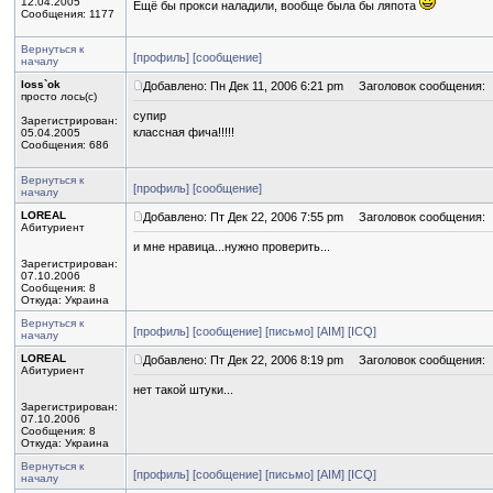
12.04.2005
Ещё бы прокси наладили, вообще была бы ляпота
Сообщения: 1177
Вернуться к
[профиль]
[сообщение]
началу
loss`ok
Добавлено: Пн Дек 11, 2006 6:21 pm
Заголовок сообщения:
просто лось(с)
супир
Зарегистрирован:
классная фича!!!!!
05.04.2005
Сообщения: 686
Вернуться к
[профиль]
[сообщение]
началу
LOREAL
Добавлено: Пт Дек 22, 2006 7:55 pm
Заголовок сообщения:
Абитуриент
и мне нравица...нужно проверить...
Зарегистрирован:
07.10.2006
Сообщения: 8
Откуда: Украина
Вернуться к
[профиль]
[сообщение]
[письмо]
[AIM]
[ICQ]
началу
LOREAL
Добавлено: Пт Дек 22, 2006 8:19 pm
Заголовок сообщения:
Абитуриент
нет такой штуки...
Зарегистрирован:
07.10.2006
Сообщения: 8
Откуда: Украина
Вернуться к
[профиль]
[сообщение]
[письмо]
[AIM]
[ICQ]
началу