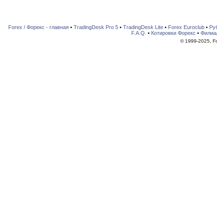
Forex / Форекс - главная
•
TradingDesk Pro 5
•
TradingDesk Lite
•
Forex Euroclub
•
Ру
F.A.Q.
•
Котировки Форекс
•
Филиа
© 1999-2025, For