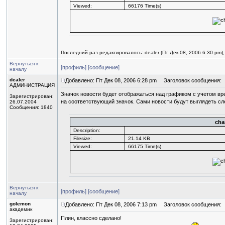
Viewed:
66176 Time(s)
Последний раз редактировалось: dealer (Пт Дек 08, 2006 6:30 pm)
Вернуться к
[профиль]
[сообщение]
началу
dealer
Добавлено: Пт Дек 08, 2006 6:28 pm
Заголовок сообщения:
АДМИНИСТРАЦИЯ
Значок новости будет отображаться над графиком с учетом в
Зарегистрирован:
на соответствующий значок. Сами новости будут выглядеть с
26.07.2004
Сообщения: 1840
cha
Description:
Filesize:
21.14 KB
Viewed:
66175 Time(s)
Вернуться к
[профиль]
[сообщение]
началу
golemon
Добавлено: Пт Дек 08, 2006 7:13 pm
Заголовок сообщения:
академик
Плин, классно сделано!
Зарегистрирован: