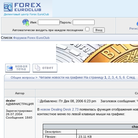
Имя:
Пароль:
Реги
Автоматически входить при каждом посещении
Список
Форумов Forex EuroClub
>
Читаем новости на графике
На страницу
1
,
2
,
3
,
4
,
5
,
6
След.
Общие вопросы
Автор
С
dealer
Добавлено: Пт Дек 08, 2006 6:23 pm
Заголовок сообщения: Ч
АДМИНИСТРАЦИЯ
В
новом Dealing Desk 2.73
появилась функция отображения нов
Зарегистрирован:
контекстное меню по левой клавише мыши на графике:
26.07.2004
Сообщения: 1840
cha
Description:
Filesize:
23.11 KB