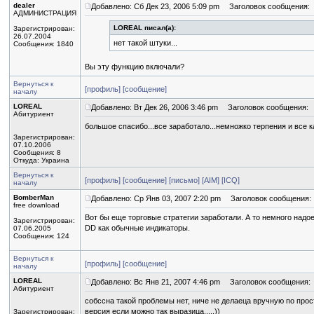
dealer
Добавлено: Сб Дек 23, 2006 5:09 pm
Заголовок сообщения:
АДМИНИСТРАЦИЯ
LOREAL писал(а):
Зарегистрирован:
26.07.2004
нет такой штуки...
Сообщения: 1840
Вы эту функцию включали?
Вернуться к
[профиль]
[сообщение]
началу
LOREAL
Добавлено: Вт Дек 26, 2006 3:46 pm
Заголовок сообщения:
Абитуриент
большое спасибо...все заработало...немножко терпения и все
Зарегистрирован:
07.10.2006
Сообщения: 8
Откуда: Украина
Вернуться к
[профиль]
[сообщение]
[письмо]
[AIM]
[ICQ]
началу
BomberMan
Добавлено: Ср Янв 03, 2007 2:20 pm
Заголовок сообщения:
free download
Вот бы еще торговые стратегии заработали. А то немного надое
Зарегистрирован:
DD как обычные индикаторы.
07.06.2005
Сообщения: 124
Вернуться к
[профиль]
[сообщение]
началу
LOREAL
Добавлено: Вс Янв 21, 2007 4:46 pm
Заголовок сообщения:
Абитуриент
собссна такой проблемы нет, ниче не делаеца вручную по про
версия если можно так выразица.....))
Зарегистрирован: