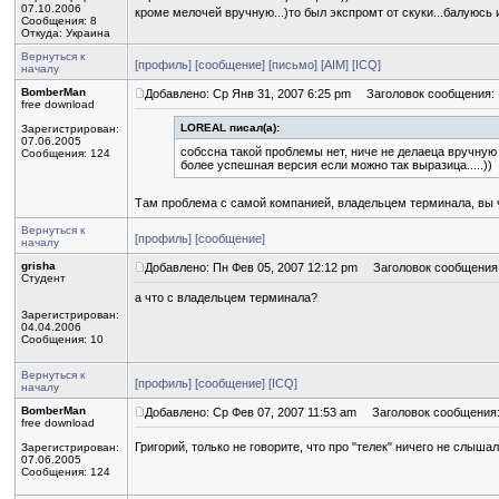
07.10.2006
кроме мелочей вручную...)то был экспромт от скуки...балуюсь и 
Сообщения: 8
Откуда: Украина
Вернуться к
[профиль]
[сообщение]
[письмо]
[AIM]
[ICQ]
началу
BomberMan
Добавлено: Ср Янв 31, 2007 6:25 pm
Заголовок сообщения:
free download
LOREAL писал(а):
Зарегистрирован:
07.06.2005
собссна такой проблемы нет, ниче не делаеца вручную
Сообщения: 124
более успешная версия если можно так выразица.....))
Там проблема с самой компанией, владельцем терминала, вы 
Вернуться к
[профиль]
[сообщение]
началу
grisha
Добавлено: Пн Фев 05, 2007 12:12 pm
Заголовок сообщения
Студент
а что с владельцем терминала?
Зарегистрирован:
04.04.2006
Сообщения: 10
Вернуться к
[профиль]
[сообщение]
[ICQ]
началу
BomberMan
Добавлено: Ср Фев 07, 2007 11:53 am
Заголовок сообщения
free download
Григорий, только не говорите, что про "телек" ничего не слыша
Зарегистрирован:
07.06.2005
Сообщения: 124