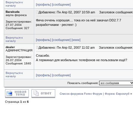
Вернуться к
[профиль]
[сообщение]
началу
Barakuda
Добавлено: Пн Апр 02, 2007 10:59 am
Заголовок сообщения
акула форекса
Фича оччень хорошая.... тока из-эа неё закачал DD2.7.7
Зарегистрирован:
разработчиакм - респект :)
27.07.2004
Сообщения: 327
Вернуться к
[профиль]
[сообщение]
[www]
началу
dealer
Добавлено: Пн Апр 02, 2007 11:02 am
Заголовок сообщения:
АДМИНИСТРАЦИЯ
Спасибо.
Зарегистрирован:
А терминал для мобильных телефонов не пользовали ещё?
26.07.2004
Сообщения: 1840
Вернуться к
[профиль]
[сообщение]
началу
Показать сообщения:
Список форумов Forex Форум | Форекс Евроклуб
»
Страница
1
из
6