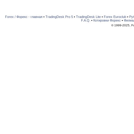
Forex / Форекс - главная
•
TradingDesk Pro 5
•
TradingDesk Lite
•
Forex Euroclub
•
Ру
F.A.Q.
•
Котировки Форекс
•
Филиа
© 1999-2025, For