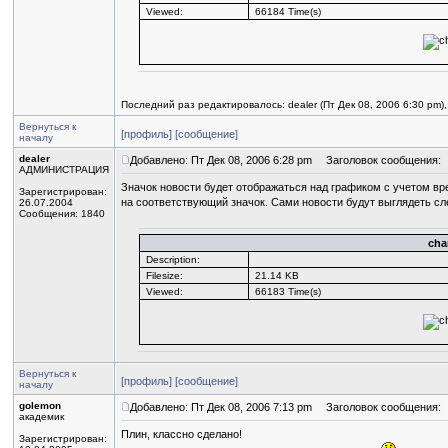
Viewed:
66184 Time(s)
Последний раз редактировалось: dealer (Пт Дек 08, 2006 6:30 pm)
Вернуться к
[профиль]
[сообщение]
началу
dealer
Добавлено: Пт Дек 08, 2006 6:28 pm
Заголовок сообщения:
АДМИНИСТРАЦИЯ
Значок новости будет отображаться над графиком с учетом в
Зарегистрирован:
на соответствующий значок. Сами новости будут выглядеть с
26.07.2004
Сообщения: 1840
cha
Description:
Filesize:
21.14 KB
Viewed:
66183 Time(s)
Вернуться к
[профиль]
[сообщение]
началу
golemon
Добавлено: Пт Дек 08, 2006 7:13 pm
Заголовок сообщения:
академик
Плин, классно сделано!
Зарегистрирован: