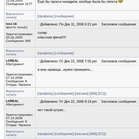
12.04.2005
Ещё бы прокси наладили, вообще была бы ляпота
Сообщения: 1177
Вернуться к
[профиль]
[сообщение]
началу
loss`ok
Добавлено: Пн Дек 11, 2006 6:21 pm
Заголовок сообщения:
просто лось(с)
супир
Зарегистрирован:
классная фича!!!!!
05.04.2005
Сообщения: 686
Вернуться к
[профиль]
[сообщение]
началу
LOREAL
Добавлено: Пт Дек 22, 2006 7:55 pm
Заголовок сообщения:
Абитуриент
и мне нравица...нужно проверить...
Зарегистрирован:
07.10.2006
Сообщения: 8
Откуда: Украина
Вернуться к
[профиль]
[сообщение]
[письмо]
[AIM]
[ICQ]
началу
LOREAL
Добавлено: Пт Дек 22, 2006 8:19 pm
Заголовок сообщения:
Абитуриент
нет такой штуки...
Зарегистрирован:
07.10.2006
Сообщения: 8
Откуда: Украина
Вернуться к
[профиль]
[сообщение]
[письмо]
[AIM]
[ICQ]
началу