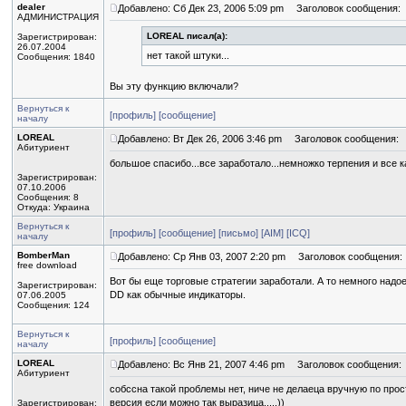
dealer
Добавлено: Сб Дек 23, 2006 5:09 pm
Заголовок сообщения:
АДМИНИСТРАЦИЯ
LOREAL писал(а):
Зарегистрирован:
26.07.2004
нет такой штуки...
Сообщения: 1840
Вы эту функцию включали?
Вернуться к
[профиль]
[сообщение]
началу
LOREAL
Добавлено: Вт Дек 26, 2006 3:46 pm
Заголовок сообщения:
Абитуриент
большое спасибо...все заработало...немножко терпения и все
Зарегистрирован:
07.10.2006
Сообщения: 8
Откуда: Украина
Вернуться к
[профиль]
[сообщение]
[письмо]
[AIM]
[ICQ]
началу
BomberMan
Добавлено: Ср Янв 03, 2007 2:20 pm
Заголовок сообщения:
free download
Вот бы еще торговые стратегии заработали. А то немного надое
Зарегистрирован:
DD как обычные индикаторы.
07.06.2005
Сообщения: 124
Вернуться к
[профиль]
[сообщение]
началу
LOREAL
Добавлено: Вс Янв 21, 2007 4:46 pm
Заголовок сообщения:
Абитуриент
собссна такой проблемы нет, ниче не делаеца вручную по про
версия если можно так выразица.....))
Зарегистрирован: