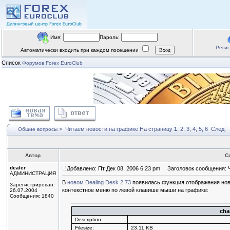
Имя:
Пароль:
Реги
Автоматически входить при каждом посещении
Список
Форумов Forex EuroClub
>
Читаем новости на графике
На страницу
1
,
2
,
3
,
4
,
5
,
6
След.
Общие вопросы
Автор
С
dealer
Добавлено: Пт Дек 08, 2006 6:23 pm
Заголовок сообщения: Ч
АДМИНИСТРАЦИЯ
В
новом Dealing Desk 2.73
появилась функция отображения нов
Зарегистрирован:
контекстное меню по левой клавише мыши на графике:
26.07.2004
Сообщения: 1840
cha
Description:
Filesize:
23.11 KB