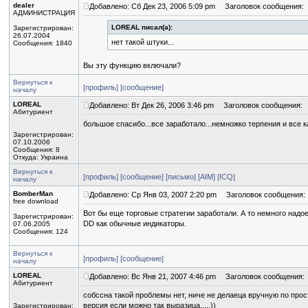
dealer
Добавлено: Сб Дек 23, 2006 5:09 pm
Заголовок сообщения:
АДМИНИСТРАЦИЯ
LOREAL писал(а):
Зарегистрирован:
26.07.2004
нет такой штуки...
Сообщения: 1840
Вы эту функцию включали?
Вернуться к
[профиль]
[сообщение]
началу
LOREAL
Добавлено: Вт Дек 26, 2006 3:46 pm
Заголовок сообщения:
Абитуриент
большое спасибо...все заработало...немножко терпения и все
Зарегистрирован:
07.10.2006
Сообщения: 8
Откуда: Украина
Вернуться к
[профиль]
[сообщение]
[письмо]
[AIM]
[ICQ]
началу
BomberMan
Добавлено: Ср Янв 03, 2007 2:20 pm
Заголовок сообщения:
free download
Вот бы еще торговые стратегии заработали. А то немного надое
Зарегистрирован:
DD как обычные индикаторы.
07.06.2005
Сообщения: 124
Вернуться к
[профиль]
[сообщение]
началу
LOREAL
Добавлено: Вс Янв 21, 2007 4:46 pm
Заголовок сообщения:
Абитуриент
собссна такой проблемы нет, ниче не делаеца вручную по про
версия если можно так выразица.....))
Зарегистрирован: