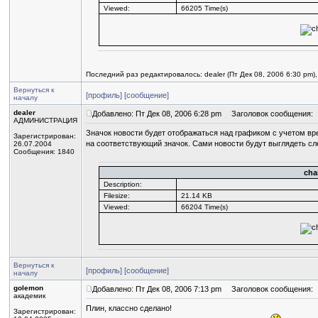
Viewed:
66205 Time(s)
Последний раз редактировалось: dealer (Пт Дек 08, 2006 6:30 pm)
Вернуться к
[профиль]
[сообщение]
началу
dealer
Добавлено: Пт Дек 08, 2006 6:28 pm
Заголовок сообщения:
АДМИНИСТРАЦИЯ
Значок новости будет отображаться над графиком с учетом в
Зарегистрирован:
на соответствующий значок. Сами новости будут выглядеть с
26.07.2004
Сообщения: 1840
cha
Description:
Filesize:
21.14 KB
Viewed:
66204 Time(s)
Вернуться к
[профиль]
[сообщение]
началу
golemon
Добавлено: Пт Дек 08, 2006 7:13 pm
Заголовок сообщения:
академик
Плин, классно сделано!
Зарегистрирован: