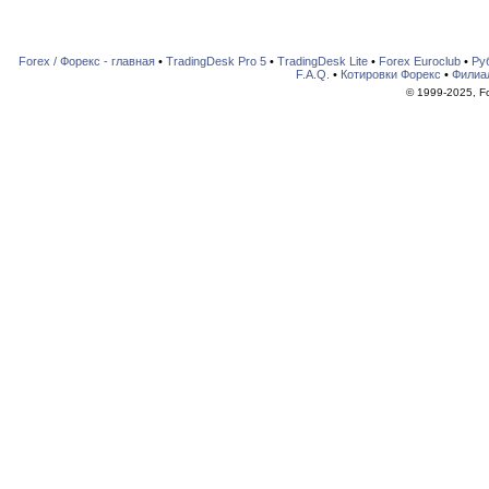
Forex / Форекс - главная
•
TradingDesk Pro 5
•
TradingDesk Lite
•
Forex Euroclub
•
Ру
F.A.Q.
•
Котировки Форекс
•
Филиа
© 1999-2025, For