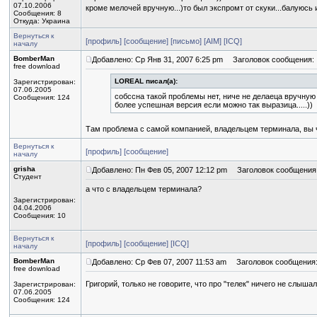
07.10.2006
кроме мелочей вручную...)то был экспромт от скуки...балуюсь и 
Сообщения: 8
Откуда: Украина
Вернуться к
[профиль]
[сообщение]
[письмо]
[AIM]
[ICQ]
началу
BomberMan
Добавлено: Ср Янв 31, 2007 6:25 pm
Заголовок сообщения:
free download
LOREAL писал(а):
Зарегистрирован:
07.06.2005
собссна такой проблемы нет, ниче не делаеца вручную
Сообщения: 124
более успешная версия если можно так выразица.....))
Там проблема с самой компанией, владельцем терминала, вы 
Вернуться к
[профиль]
[сообщение]
началу
grisha
Добавлено: Пн Фев 05, 2007 12:12 pm
Заголовок сообщения
Студент
а что с владельцем терминала?
Зарегистрирован:
04.04.2006
Сообщения: 10
Вернуться к
[профиль]
[сообщение]
[ICQ]
началу
BomberMan
Добавлено: Ср Фев 07, 2007 11:53 am
Заголовок сообщения
free download
Григорий, только не говорите, что про "телек" ничего не слыша
Зарегистрирован:
07.06.2005
Сообщения: 124