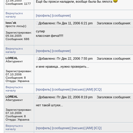
12.04.2005
Ещё бы прокси наладили, вообще была бы ляпота
Сообщения: 1177
Вернуться к
[профиль]
[сообщение]
началу
loss`ok
Добавлено: Пн Дек 11, 2006 6:21 pm
Заголовок сообщения:
просто лось(с)
супир
Зарегистрирован:
классная фича!!!!!
05.04.2005
Сообщения: 686
Вернуться к
[профиль]
[сообщение]
началу
LOREAL
Добавлено: Пт Дек 22, 2006 7:55 pm
Заголовок сообщения:
Абитуриент
и мне нравица...нужно проверить...
Зарегистрирован:
07.10.2006
Сообщения: 8
Откуда: Украина
Вернуться к
[профиль]
[сообщение]
[письмо]
[AIM]
[ICQ]
началу
LOREAL
Добавлено: Пт Дек 22, 2006 8:19 pm
Заголовок сообщения:
Абитуриент
нет такой штуки...
Зарегистрирован:
07.10.2006
Сообщения: 8
Откуда: Украина
Вернуться к
[профиль]
[сообщение]
[письмо]
[AIM]
[ICQ]
началу