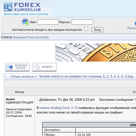
Имя:
Пароль:
Реги
Автоматически входить при каждом посещении
Список
Форумов Forex EuroClub
>
Читаем новости на графике
На страницу
1
,
2
,
3
,
4
,
5
,
6
След.
Общие вопросы
Автор
С
dealer
Добавлено: Пт Дек 08, 2006 6:23 pm
Заголовок сообщения: Ч
АДМИНИСТРАЦИЯ
В
новом Dealing Desk 2.73
появилась функция отображения нов
Зарегистрирован:
контекстное меню по левой клавише мыши на графике:
26.07.2004
Сообщения: 1840
cha
Description:
Filesize:
23.11 KB