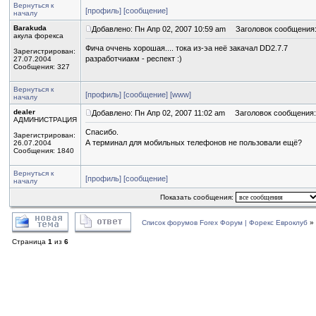
Вернуться к
[профиль]
[сообщение]
началу
Barakuda
Добавлено: Пн Апр 02, 2007 10:59 am
Заголовок сообщения
акула форекса
Фича оччень хорошая.... тока из-эа неё закачал DD2.7.7
Зарегистрирован:
разработчиакм - респект :)
27.07.2004
Сообщения: 327
Вернуться к
[профиль]
[сообщение]
[www]
началу
dealer
Добавлено: Пн Апр 02, 2007 11:02 am
Заголовок сообщения:
АДМИНИСТРАЦИЯ
Спасибо.
Зарегистрирован:
А терминал для мобильных телефонов не пользовали ещё?
26.07.2004
Сообщения: 1840
Вернуться к
[профиль]
[сообщение]
началу
Показать сообщения:
Список форумов Forex Форум | Форекс Евроклуб
»
Страница
1
из
6