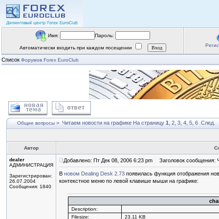
Имя:
Пароль:
Реги
Автоматически входить при каждом посещении
Список
Форумов Forex EuroClub
>
Читаем новости на графике
На страницу
1
,
2
,
3
,
4
,
5
,
6
След.
Общие вопросы
Автор
С
dealer
Добавлено: Пт Дек 08, 2006 6:23 pm
Заголовок сообщения: Ч
АДМИНИСТРАЦИЯ
В
новом Dealing Desk 2.73
появилась функция отображения нов
Зарегистрирован:
контекстное меню по левой клавише мыши на графике:
26.07.2004
Сообщения: 1840
cha
Description:
Filesize:
23.11 KB