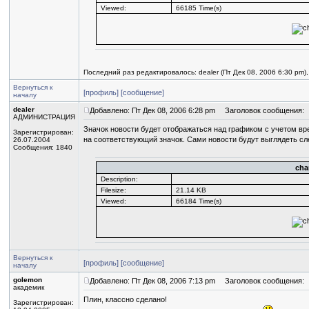
Viewed:
66185 Time(s)
Последний раз редактировалось: dealer (Пт Дек 08, 2006 6:30 pm)
Вернуться к
[профиль]
[сообщение]
началу
dealer
Добавлено: Пт Дек 08, 2006 6:28 pm
Заголовок сообщения:
АДМИНИСТРАЦИЯ
Значок новости будет отображаться над графиком с учетом в
Зарегистрирован:
на соответствующий значок. Сами новости будут выглядеть с
26.07.2004
Сообщения: 1840
cha
Description:
Filesize:
21.14 KB
Viewed:
66184 Time(s)
Вернуться к
[профиль]
[сообщение]
началу
golemon
Добавлено: Пт Дек 08, 2006 7:13 pm
Заголовок сообщения:
академик
Плин, классно сделано!
Зарегистрирован: