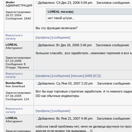
dealer
Добавлено: Сб Дек 23, 2006 5:09 pm
Заголовок сообщения:
АДМИНИСТРАЦИЯ
LOREAL писал(а):
Зарегистрирован:
26.07.2004
нет такой штуки...
Сообщения: 1840
Вы эту функцию включали?
Вернуться к
[профиль]
[сообщение]
началу
LOREAL
Добавлено: Вт Дек 26, 2006 3:46 pm
Заголовок сообщения:
Абитуриент
большое спасибо...все заработало...немножко терпения и все
Зарегистрирован:
07.10.2006
Сообщения: 8
Откуда: Украина
Вернуться к
[профиль]
[сообщение]
[письмо]
[AIM]
[ICQ]
началу
BomberMan
Добавлено: Ср Янв 03, 2007 2:20 pm
Заголовок сообщения:
free download
Вот бы еще торговые стратегии заработали. А то немного надое
Зарегистрирован:
DD как обычные индикаторы.
07.06.2005
Сообщения: 124
Вернуться к
[профиль]
[сообщение]
началу
LOREAL
Добавлено: Вс Янв 21, 2007 4:46 pm
Заголовок сообщения:
Абитуриент
собссна такой проблемы нет, ниче не делаеца вручную по про
версия если можно так выразица.....))
Зарегистрирован: