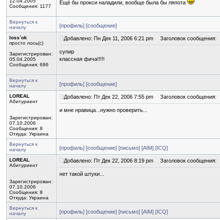
12.04.2005
Ещё бы прокси наладили, вообще была бы ляпота
Сообщения: 1177
Вернуться к
[профиль]
[сообщение]
началу
loss`ok
Добавлено: Пн Дек 11, 2006 6:21 pm
Заголовок сообщения:
просто лось(с)
супир
Зарегистрирован:
классная фича!!!!!
05.04.2005
Сообщения: 686
Вернуться к
[профиль]
[сообщение]
началу
LOREAL
Добавлено: Пт Дек 22, 2006 7:55 pm
Заголовок сообщения:
Абитуриент
и мне нравица...нужно проверить...
Зарегистрирован:
07.10.2006
Сообщения: 8
Откуда: Украина
Вернуться к
[профиль]
[сообщение]
[письмо]
[AIM]
[ICQ]
началу
LOREAL
Добавлено: Пт Дек 22, 2006 8:19 pm
Заголовок сообщения:
Абитуриент
нет такой штуки...
Зарегистрирован:
07.10.2006
Сообщения: 8
Откуда: Украина
Вернуться к
[профиль]
[сообщение]
[письмо]
[AIM]
[ICQ]
началу