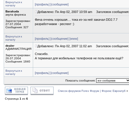
Вернуться к
[профиль]
[сообщение]
началу
Barakuda
Добавлено: Пн Апр 02, 2007 10:59 am
Заголовок сообщения
акула форекса
Фича оччень хорошая.... тока из-эа неё закачал DD2.7.7
Зарегистрирован:
разработчиакм - респект :)
27.07.2004
Сообщения: 327
Вернуться к
[профиль]
[сообщение]
[www]
началу
dealer
Добавлено: Пн Апр 02, 2007 11:02 am
Заголовок сообщения:
АДМИНИСТРАЦИЯ
Спасибо.
Зарегистрирован:
А терминал для мобильных телефонов не пользовали ещё?
26.07.2004
Сообщения: 1840
Вернуться к
[профиль]
[сообщение]
началу
Показать сообщения:
Список форумов Forex Форум | Форекс Евроклуб
»
Страница
1
из
6