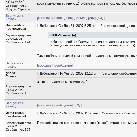
07.10.2006
кроме мелочей вручную...)то был экспромт от скуки...балуюсь и 
Сообщения: 8
Откуда: Украина
Вернуться к
[профиль]
[сообщение]
[письмо]
[AIM]
[ICQ]
началу
BomberMan
Добавлено: Ср Янв 31, 2007 6:25 pm
Заголовок сообщения:
free download
LOREAL писал(а):
Зарегистрирован:
07.06.2005
собссна такой проблемы нет, ниче не делаеца вручную
Сообщения: 124
более успешная версия если можно так выразица.....))
Там проблема с самой компанией, владельцем терминала, вы 
Вернуться к
[профиль]
[сообщение]
началу
grisha
Добавлено: Пн Фев 05, 2007 12:12 pm
Заголовок сообщения
Студент
а что с владельцем терминала?
Зарегистрирован:
04.04.2006
Сообщения: 10
Вернуться к
[профиль]
[сообщение]
[ICQ]
началу
BomberMan
Добавлено: Ср Фев 07, 2007 11:53 am
Заголовок сообщения
free download
Григорий, только не говорите, что про "телек" ничего не слыша
Зарегистрирован:
07.06.2005
Сообщения: 124