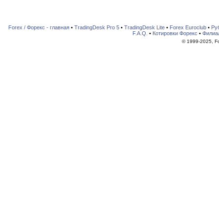
Forex / Форекс - главная
•
TradingDesk Pro 5
•
TradingDesk Lite
•
Forex Euroclub
•
Ру
F.A.Q.
•
Котировки Форекс
•
Филиа
© 1999-2025, For