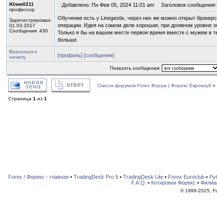
Юлия0211
Добавлено: Пн Фев 05, 2024 11:01 am
Заголовок сообщения:
профессор
Обучение есть у Linegestix, через них же можно открыт брокер
Зарегистрирован:
операции. Идея на самом деле хорошая, при должном уровне з
01.03.2017
Сообщения: 430
Только я бы на вашем месте первое время вместе с мужем в т
больше.
Вернуться к
[профиль]
[сообщение]
началу
Показать сообщения:
Список форумов Forex Форум | Форекс Евроклуб
»
Страница
1
из
1
Forex / Форекс - главная
•
TradingDesk Pro 5
•
TradingDesk Lite
•
Forex Euroclub
•
Ру
F.A.Q.
•
Котировки Форекс
•
Филиа
© 1999-2025, For