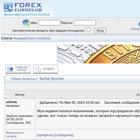
Имя:
Пароль:
Реги
Автоматически входить при каждом посещении
Список
Форумов Forex EuroClub
>
Выбор брокера
Общие вопросы
Автор
С
shOrtle
Добавлено: Пн Фев 05, 2024 10:00 am
Заголовок сообщения:
кандидат
Муж недавно попался мошенникам, которые под предлогом обуч
сделан, вот только теперь он всерьез загорелся научиться тор
Зарегистрирован:
04.05.2016
Сообщения: 352
Вернуться к
[профиль]
[сообщение]
началу