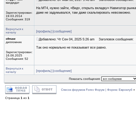
кандидат
На МТ4, нужно зайти, «Вид», открыть вкладку» Навигатор рынка
даже не задумывался, там даже скальпировать невозможно.
Зарегистрирован:
19.03.2014
Сообщения: 319
Вернуться к
[профиль]
[сообщение]
началу
ofmaw
Добавлено: Чт Сен 04, 2025 5:26 am
Заголовок сообщения:
дипломник
Так оно нормально не показывает все равно.
Зарегистрирован:
16.06.2025
Сообщения: 52
Вернуться к
[профиль]
[сообщение]
началу
Показать сообщения:
Список форумов Forex Форум | Форекс Евроклуб
»
Страница
1
из
1