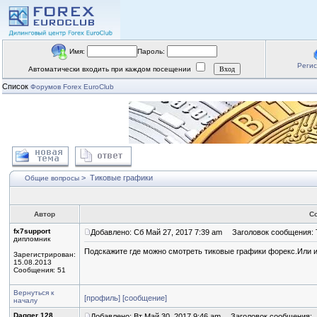
Имя:
Пароль:
Реги
Автоматически входить при каждом посещении
Список
Форумов Forex EuroClub
>
Тиковые графики
Общие вопросы
Автор
С
fx7support
Добавлено: Сб Май 27, 2017 7:39 am
Заголовок сообщения: 
дипломник
Подскажите где можно смотреть тиковые графики форекс.Или ин
Зарегистрирован:
15.08.2013
Сообщения: 51
Вернуться к
[профиль]
[сообщение]
началу
Dagger 128
Добавлено: Вт Май 30, 2017 9:46 am
Заголовок сообщения: