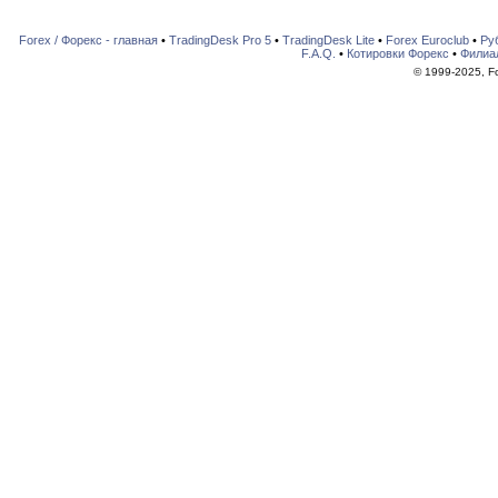
Forex / Форекс - главная
•
TradingDesk Pro 5
•
TradingDesk Lite
•
Forex Euroclub
•
Ру
F.A.Q.
•
Котировки Форекс
•
Филиа
© 1999-2025, For