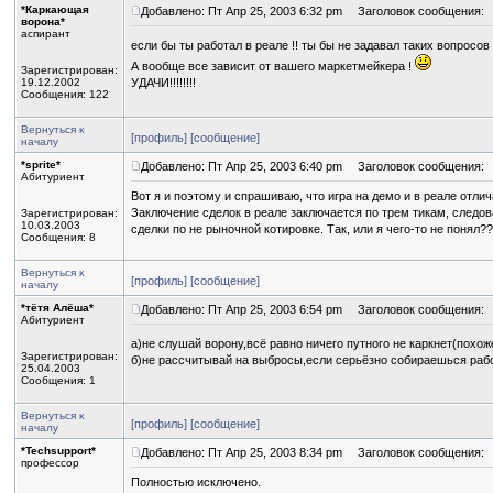
*Каркающая
Добавлено: Пт Апр 25, 2003 6:32 pm
Заголовок сообщения:
ворона*
аспирант
если бы ты работал в реале !! ты бы не задавал таких вопросов 
А вообще все зависит от вашего маркетмейкера !
Зарегистрирован:
19.12.2002
УДАЧИ!!!!!!!!
Сообщения: 122
Вернуться к
[профиль]
[сообщение]
началу
*sprite*
Добавлено: Пт Апр 25, 2003 6:40 pm
Заголовок сообщения:
Абитуриент
Вот я и поэтому и спрашиваю, что игра на демо и в реале отли
Заключение сделок в реале заключается по трем тикам, следо
Зарегистрирован:
10.03.2003
сделки по не рыночной котировке. Так, или я чего-то не понял?
Сообщения: 8
Вернуться к
[профиль]
[сообщение]
началу
*тётя Алёша*
Добавлено: Пт Апр 25, 2003 6:54 pm
Заголовок сообщения:
Абитуриент
а)не слушай ворону,всё равно ничего путного не каркнет(похо
Зарегистрирован:
б)не рассчитывай на выбросы,если серьёзно собираешься рабо
25.04.2003
Сообщения: 1
Вернуться к
[профиль]
[сообщение]
началу
*Techsupport*
Добавлено: Пт Апр 25, 2003 8:34 pm
Заголовок сообщения:
профессор
Полностью исключено.