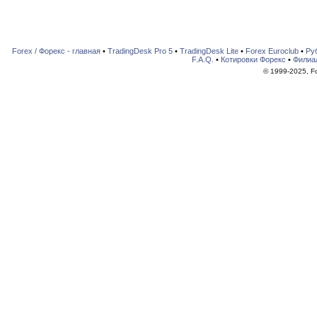
Forex / Форекс - главная
•
TradingDesk Pro 5
•
TradingDesk Lite
•
Forex Euroclub
•
Ру
F.A.Q.
•
Котировки Форекс
•
Филиа
© 1999-2025, For