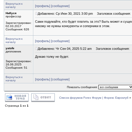
Вернуться к
[профиль]
[сообщение]
началу
НиКуся
Добавлено: Ср Июн 30, 2021 3:00 pm
Заголовок сообщения:
профессор
Сами подумайте, кто будет платить за это? Быть может и сущес
Зарегистрирован:
никому не нужны конкуренты и соперники в этом.
02.03.2017
Сообщения: 626
Вернуться к
[профиль]
[сообщение]
началу
yatofe
Добавлено: Чт Сен 04, 2025 5:22 am
Заголовок сообщения:
дипломник
Думаю толку не будет.
Зарегистрирован:
16.06.2025
Сообщения: 51
Вернуться к
[профиль]
[сообщение]
началу
Показать сообщения:
Список форумов Forex Форум | Форекс Евроклуб
»
Страница
1
из
1