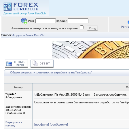
Имя:
Пароль:
Реги
Автоматически входить при каждом посещении
Список
Форумов Forex EuroClub
>
реально ли заработать на "выбросах"
Общие вопросы
Автор
С
*sprite*
Добавлено: Пт Апр 25, 2003 5:46 pm
Заголовок сообщения:
Абитуриент
Возможен ли в реале хотя бы минимальный заработок на "выбр
Зарегистрирован:
10.03.2003
Сообщения: 8
Вернуться к
[профиль]
[сообщение]
началу