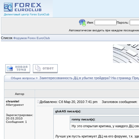
Имя:
Пароль:
Автоматически входить при каждом посещен
Список
Форумов Forex EuroClub
>
Заинтересованность ДЦ в убытке трейдера?
На страницу
Пре
Общие вопросы
Автор
chranitel
Добавлено: Сб Мар 20, 2010 7:41 pm
Заголовок сообщения:
Абитуриент
glukAS писал(а):
Зарегистрирован:
20.03.2010
ronny писал(а):
Сообщения: 1
Ну это открытая критика, у каждого ДЦ с
Лучше уж пусть критикует ДЦ на его форуме, т.к. з