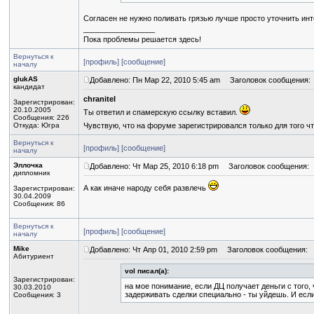
Согласен не нужно поливать грязью лучше просто уточнить и
_________________
Пока проблемы решается здесь!
Вернуться к
[профиль]
[сообщение]
началу
glukAS
Добавлено: Пн Мар 22, 2010 5:45 am
Заголовок сообщения:
кандидат
chranitel
Зарегистрирован:
20.10.2005
Ты ответил и спамерскую ссылку вставил.
Сообщения: 226
Откуда: Югра
Чувствую, что на форуме зарегистрировался только для того чт
Вернуться к
[профиль]
[сообщение]
началу
Эллочка
Добавлено: Чт Мар 25, 2010 6:18 pm
Заголовок сообщения:
дипломник
А как иначе народу себя развлечь
Зарегистрирован:
30.04.2009
Сообщения: 86
Вернуться к
[профиль]
[сообщение]
началу
Mike
Добавлено: Чт Апр 01, 2010 2:59 pm
Заголовок сообщения:
Абитуриент
vol писал(а):
Зарегистрирован:
на мое понимание, если ДЦ получает деньги с того,
30.03.2010
задерживать сделки специально - ты уйдешь. И если 
Сообщения: 3