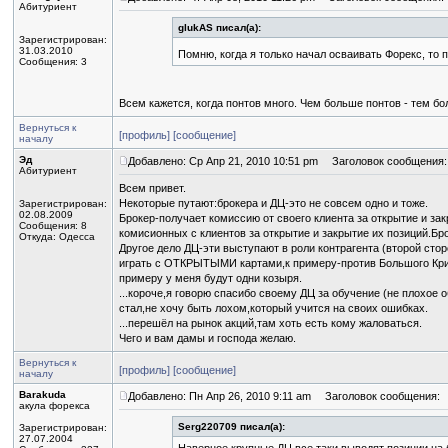
Абитуриент
glukAS писал(а):
Зарегистрирован:
31.03.2010
Помню, когда я только начал осваивать Форекс, то
Сообщения: 3
Всем кажется, когда понтов много. Чем больше понтов - тем б
Вернуться к
[профиль]
[сообщение]
началу
Эд
Добавлено: Ср Апр 21, 2010 10:51 pm
Заголовок сообщения:
Абитуриент
Всем привет.
Некоторые путают:брокера и ДЦ-это не совсем одно и тоже.
Зарегистрирован:
02.08.2009
Брокер-получает комиссию от своего клиента за открытие и зак
Сообщения: 8
комисионных с клиентов за открытие и закрытие их позиций.Б
Откуда: Одесса
Другое дело ДЦ-эти выступают в роли контрагента (второй сто
играть с ОТКРЫТЫМИ картами,к примеру-против Большого Криса.
примеру у меня будут одни козыря.
...короче,я говорю спасибо своему ДЦ за обучение (не плохое об
стал,не хочу быть лохом,который учится на своих ошибках.
...перешёл на рынок акций,там хоть есть кому жаловаться.
Чего и вам дамы и господа желаю.
Вернуться к
[профиль]
[сообщение]
началу
Barakuda
Добавлено: Пн Апр 26, 2010 9:11 am
Заголовок сообщения:
акула форекса
Serg220709 писал(а):
Зарегистрирован:
27.07.2004