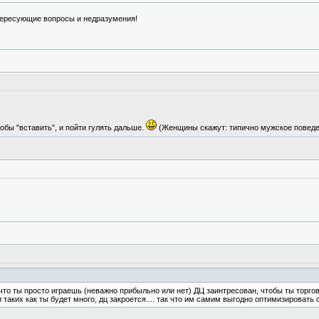
нтересующие вопросы и недразумения!
обы "вставить", и пойти гулять дальше.
(Женщины скажут: типично мужское повед
 что ты просто играешь (неважно прибыльно или нет) ДЦ заинтресован, чтобы ты торго
таких как ты будет много, дц закроется.... так что им самим выгодно оптимизировать 