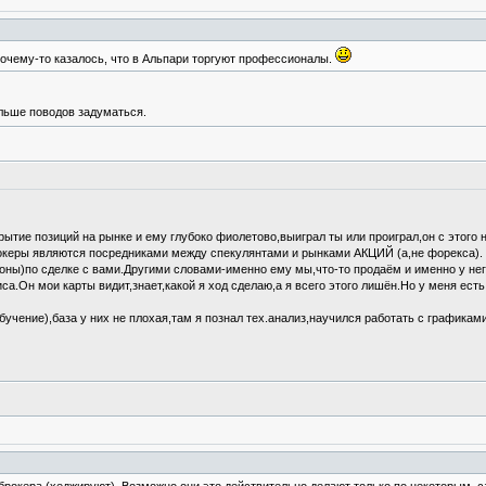
 почему-то казалось, что в Альпари торгуют профессионалы.
ольше поводов задуматься.
рытие позиций на рынке и ему глубоко фиолетово,выиграл ты или проиграл,он с этого 
рокеры являются посредниками между спекулянтами и рынками АКЦИЙ (а,не форекса).
роны)по сделке с вами.Другими словами-именно ему мы,что-то продаём и именно у нег
Он мои карты видит,знает,какой я ход сделаю,а я всего этого лишён.Но у меня есть
учение),база у них не плохая,там я познал тех.анализ,научился работать с графиками и 