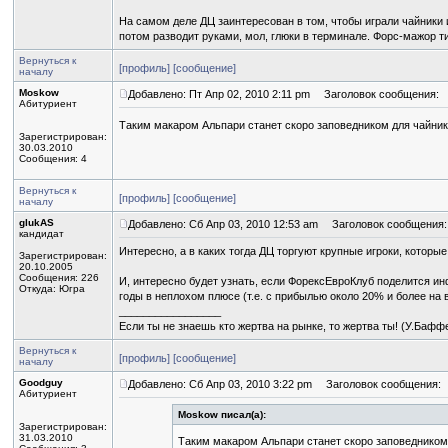
На самом деле ДЦ заинтересован в том, чтобы играли чайники 
потом разводит руками, мол, глюки в терминале. Форс-мажор тип
Вернуться к
[профиль]
[сообщение]
началу
Moskow
Добавлено: Пт Апр 02, 2010 2:11 pm
Заголовок сообщения:
Абитуриент
Таким макаром Альпари станет скоро заповедником для чайник
Зарегистрирован:
30.03.2010
Сообщения: 4
Вернуться к
[профиль]
[сообщение]
началу
glukAS
Добавлено: Сб Апр 03, 2010 12:53 am
Заголовок сообщения:
кандидат
Интересно, а в каких тогда ДЦ торгуют крупные игроки, которы
Зарегистрирован:
20.10.2005
Сообщения: 226
И, интересно будет узнать, если ФорексЕвроКлуб поделится и
Откуда: Югра
годы в неплохом плюсе (т.е. с прибылью около 20% и более на
_________________
Если ты не знаешь кто жертва на рынке, то жертва ты! (У.Бафф
Вернуться к
[профиль]
[сообщение]
началу
Goodguy
Добавлено: Сб Апр 03, 2010 3:22 pm
Заголовок сообщения:
Абитуриент
Moskow писал(а):
Зарегистрирован:
31.03.2010
Таким макаром Альпари станет скоро заповедником