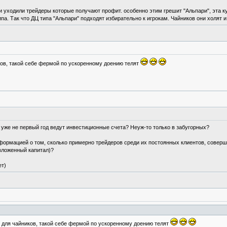
и уходили трейдеры которые получают профит. особенно этим грешит "Альпари", эта к
а. Так что ДЦ типа "Альпари" подходят избирательно к игрокам. Чайников они холят и л
ов, такой себе фермой по ускоренному доению телят
е уже не первый год ведут инвестиционные счета? Неуж-то только в забугорных?
нформацией о том, сколько примерно трейдеров среди их постоянных клиентов, сове
 вложенный капитал)?
ет)
 для чайников, такой себе фермой по ускоренному доению телят