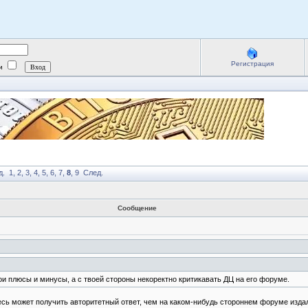
Регистрация
ии
д.
1
,
2
,
3
,
4
,
5
,
6
,
7
,
8
,
9
След.
Сообщение
вои плюсы и минусы, а с твоей стороны некоректно критикавать ДЦ на его форуме.
десь может получить авторитетный ответ, чем на каком-нибудь стороннем форуме изда