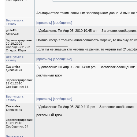
Сообщения: 3
Альпари стала таким лошиным заповедником давно. А вы и не 
Вернуться к
[профиль]
[сообщение]
началу
glukAS
Добавлено: Пн Апр 05, 2010 10:45 am
Заголовок сообщения:
кандидат
Помню, когда я только начал осваивать Форекс, то почему-то 
Зарегистрирован:
20.10.2005
_________________
Сообщения: 226
Если ты не знаешь кто жертва на рынке, то жертва ты! (У.Бафф
Откуда: Югра
Вернуться к
[профиль]
[сообщение]
началу
Casandra
Добавлено: Пн Апр 05, 2010 4:08 pm
Заголовок сообщения:
дипломник
рекламный трюк
Зарегистрирован:
13.01.2010
Сообщения: 64
Вернуться к
[профиль]
[сообщение]
началу
Casandra
Добавлено: Пн Апр 05, 2010 4:11 pm
Заголовок сообщения:
дипломник
рекламный трюк
Зарегистрирован:
13.01.2010
Сообщения: 64
Вернуться к