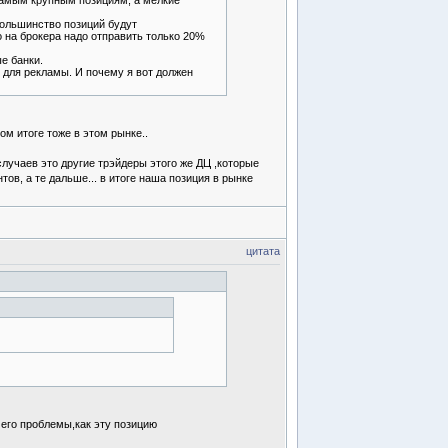
 самым крупным позициям, а мелкие
большинство позиций будут
о на брокера надо отправить только 20%
е банки.
 для рекламы. И почему я вот должен
ом итоге тоже в этом рынке..
 случаев это другие трэйдеры этого же ДЦ ,которые
тов, а те дальше... в итоге наша позиция в рынке
цитата
е его проблемы,как эту позицию