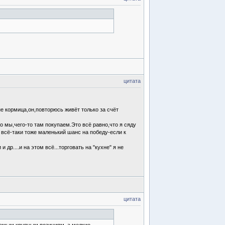
цитата
не кормица,он,повторюсь живёт только за счёт
о мы,чего-то там покупаем.Это всё равно,что я сяду
 всё-таки тоже маленький шанс на победу-если к
др....и на этом всё...торговать на "кухне" я не
цитата