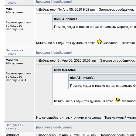
[профиль]
[сообщение]
началу
Mike
Добавлено: Пн Апр 05, 2010 9:52 pm
Заголовок сообщения:
Абитуриент
glukAS писал(а):
Зарегистрирован:
30.03.2010
Помню, когда я только начал осваивать Форекс, то
Сообщения: 3
Кстати, не вы один так думали, я тоже.
Оказалось - жестоко 
Вернуться к
[профиль]
[сообщение]
началу
Moskow
Добавлено: Вт Апр 06, 2010 10:06 am
Заголовок сообщения:
Абитуриент
Mike писал(а):
Зарегистрирован:
30.03.2010
glukAS писал(а):
Сообщения: 4
Помню, когда я только начал осваивать Ф
Кстати, не вы один так думали, я тоже.
Оказалось
Ну, не ошибается тот, кто ничего не делает. Только умный учится
Вернуться к
[профиль]
[сообщение]
началу
Goodguy
Добавлено: Чт Апр 08, 2010 11:26 pm
Заголовок сообщения: