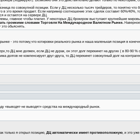
брокера (хеджируют). Возможно они это действительно делают только по некоторым,
.
азница по совокупной позиции. Если у ДЦ несколько тысяч трейдеров, то понятно что 
-то в это время продает. Если например соотношение этих сделок составит 60%/40%, т
ся и остаются на сервере ДЦ.
облемы, главное чтобы платил. У некоторых ДЦ брокером выступают крупнейшие мировы
ывать громкими словами Торговля На Международном Валютном Рынке.
Наверное
 это обьяснять.
на рынке - это потому,что котировки реального рынка и наша маленькая позиция в конечн
рх,то ДЦ мне должен, если ДЦ не дурак, он этот долг перекинет на других ( в 80-90 %
мма долгов не компенсирует друг-друга, то ДЦ перекинет совокупный долг на контраген
оду «выводят-не выводят» средства на международный рынок.
как только я открыл позицию,
ДЦ автоматически имеет противоположную
, и это уж