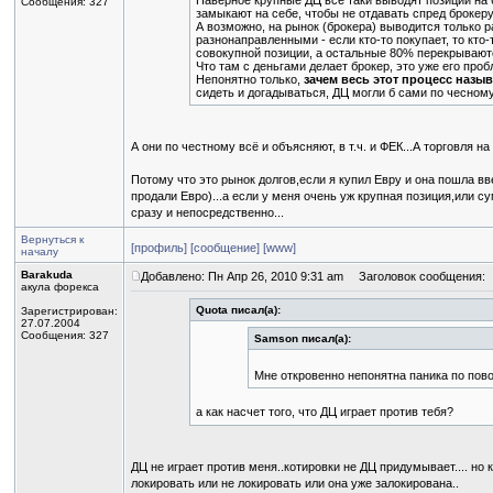
Наверное крупные ДЦ все таки выводят позиции на 
Сообщения: 327
замыкают на себе, чтобы не отдавать спред брокеру
А возможно, на рынок (брокера) выводится только р
разнонаправленными - если кто-то покупает, то кто
совокупной позиции, а остальные 80% перекрывают
Что там с деньгами делает брокер, это уже его пр
Непонятно только,
зачем весь этот процесс наз
сидеть и догадываться, ДЦ могли б сами по чесному
А они по честному всё и объясняют, в т.ч. и ФЕК...А торговля 
Потому что это рынок долгов,если я купил Евру и она пошла вве
продали Евро)...а если у меня очень уж крупная позиция,или су
сразу и непосредственно...
Вернуться к
[профиль]
[сообщение]
[www]
началу
Barakuda
Добавлено: Пн Апр 26, 2010 9:31 am
Заголовок сообщения:
акула форекса
Quota писал(а):
Зарегистрирован:
27.07.2004
Сообщения: 327
Samson писал(а):
Мне откровенно непонятна паника по пов
а как насчет того, что ДЦ играет против тебя?
ДЦ не играет против меня..котировки не ДЦ придумывает.... но 
локировать или не локировать или она уже залокирована..