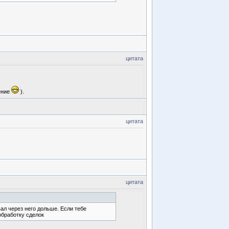
цитата
ение
).
цитата
цитата
вал через него дольше. Если тебе
обработку сделок