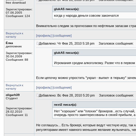
free download
glukAS писал(а):
Зарегистрирован:
07.06.2005
когда у народа деньги совсем закончатся
Сообщения: 124
Внимательно следим за прогнозами по нефтяным запасам стра
Вернуться к
[профиль]
[сообщение]
началу
Ёлка
Добавлено: Чт Фев 25, 2010 5:18 pm
Заголовок сообщения:
дипломник
glukAS писал(а):
Зарегистрирован:
30.04.2009
Сообщения: 88
Игромания сродни алкоголизму. Разве что в первом
Если цепочку можно упростить "украл - выпил- в тюрьму" зач
Вернуться к
[профиль]
[сообщение]
началу
oligarh39
Добавлено: Вс Фев 28, 2010 5:20 pm
Заголовок сообщения:
Студент
next2 писал(а):
Зарегистрирован:
Нет "хороших" или "плохих" брокеров...есть случай
28.02.2010
очередь просто заинтересованы в своей прибыли, а 
Сообщения: 11
Не соглашусь... Есть брокері, которые ведут честную игру, та
регуляторами имеет намного меньшее желание жульничать, чем 