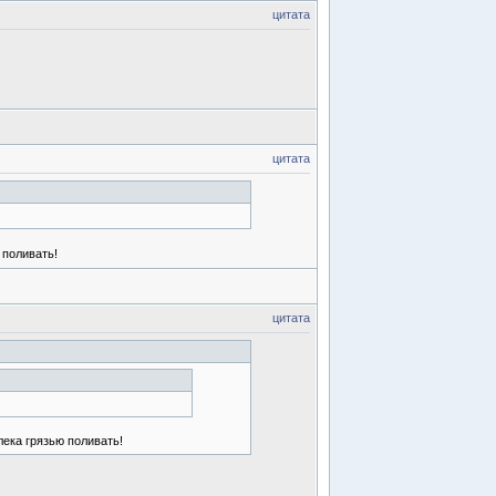
цитата
цитата
 поливать!
цитата
лека грязью поливать!