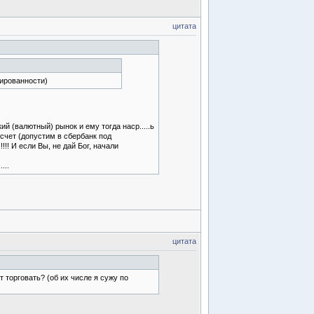
цитата
мированности)
й (валютный) рынок и ему тогда наср.....ь
 счет (допустим в сбербанк под
!! И если Вы, не дай Бог, начали
...
цитата
 торговать? (об их числе я сужу по