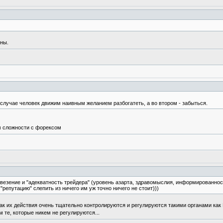
ны.
 случае человек движим наивным желанием разбогатеть, а во втором - забыться.
ем сложности с форексом
, везение и "адекватность трейдера" (уровень азарта, здравомыслия, информированнос
"репутацию" слепить из ничего им уж точно ничего не стоит)))
к как их действия очень тщательно контролируются и регулируются такими органами ка
те, которые никем не регулируются...