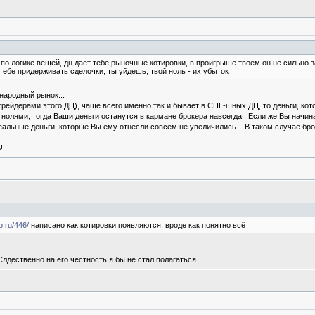
по логике вещей, дц дает тебе рыночные котировки, в проигрыше твоем он не сильно з
ебе придерживать сделочки, ты уйдешь, твой ноль - их убыток
народный рынок...
рейдерами этого ДЦ), чаще всего именно так и бывает в СНГ-шных ДЦ, то деньги, кот
 нолями, тогда Ваши деньги останутся в кармане брокера навсегда...Если же Вы начин
реальные деньги, которые Вы ему отнесли совсем не увеличились... В таком случае бро
!!
b.ru/446/
написано как котировки появляются, вроде как понятно всё
Слдественно на его честность я бы не стал полагаться...