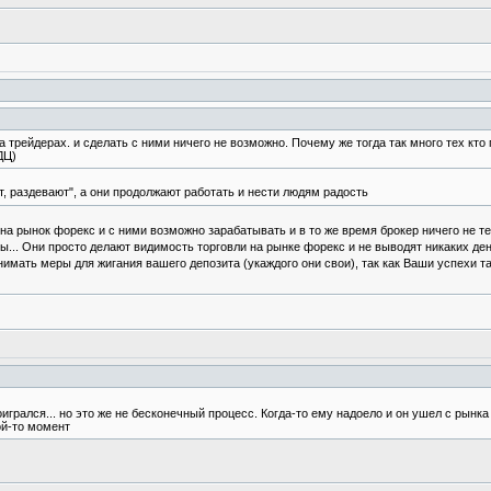
 трейдерах. и сделать с ними ничего не возможно. Почему же тогда так много тех кто 
ДЦ)
, раздевают", а они продолжают работать и нести людям радость
а рынок форекс и с ними возможно зарабатывать и в то же время брокер ничего не теряе
ы... Они просто делают видимость торговли на рынке форекс и не выводят никаких ден
имать меры для жигания вашего депозита (укаждого они свои), так как Ваши успехи та
оигрался... но это же не бесконечный процесс. Когда-то ему надоело и он ушел с рынка 
кой-то момент