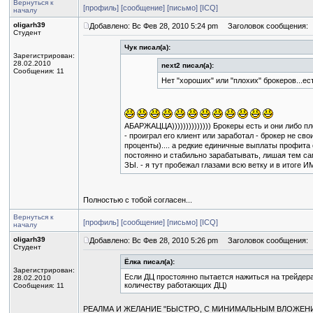
Вернуться к
[профиль]
[сообщение]
[письмо]
[ICQ]
началу
oligarh39
Добавлено: Вс Фев 28, 2010 5:24 pm
Заголовок сообщения:
Студент
Чук писал(а):
Зарегистрирован:
28.02.2010
next2 писал(а):
Сообщения: 11
Нет "хороших" или "плохих" брокеров...е
АБАРЖАЦЦА)))))))))))))) Брокеры есть и они либо пл
- проиграл его клиент или заработал - брокер не св
проценты).... а редкие единичные выплаты профита 
постоянно и стабильно зарабатывать, лишая тем самым
ЗЫ. - я тут пробежал глазами всю ветку и в итоге ИМХ
Полностью с тобой согласен...
Вернуться к
[профиль]
[сообщение]
[письмо]
[ICQ]
началу
oligarh39
Добавлено: Вс Фев 28, 2010 5:26 pm
Заголовок сообщения:
Студент
Ёлка писал(а):
Зарегистрирован:
Если ДЦ простоянно пытается нажиться на трейдерах
28.02.2010
количеству работающих ДЦ)
Сообщения: 11
РЕАЛМА И ЖЕЛАНИЕ "БЫСТРО, С МИНИМАЛЬНЫМ ВЛОЖЕНИ