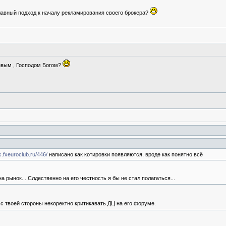
плавный подход к началу рекламирования своего брокера?
ьевым , Господом Богом?
nc.fxeuroclub.ru/446/
написано как котировки появляются, вроде как понятно всё
а рынок... Слдественно на его честность я бы не стал полагаться...
 с твоей стороны некоректно критикавать ДЦ на его форуме.