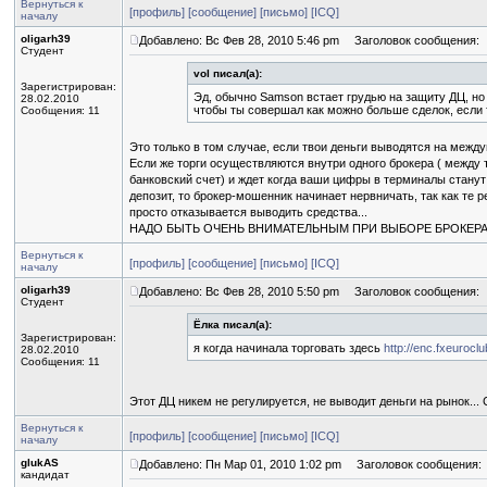
Вернуться к
[профиль]
[сообщение]
[письмо]
[ICQ]
началу
oligarh39
Добавлено: Вс Фев 28, 2010 5:46 pm
Заголовок сообщения:
Студент
vol писал(а):
Зарегистрирован:
Эд, обычно Samson встает грудью на защиту ДЦ, но 
28.02.2010
чтобы ты совершал как можно больше сделок, если т
Сообщения: 11
Это только в том случае, если твои деньги выводятся на между
Если же торги осуществляются внутри одного брокера ( между т
банковский счет) и ждет когда ваши цифры в терминалы станут
депозит, то брокер-мошенник начинает нервничать, так как те 
просто отказывается выводить средства...
НАДО БЫТЬ ОЧЕНЬ ВНИМАТЕЛЬНЫМ ПРИ ВЫБОРЕ БРОКЕРА!
Вернуться к
[профиль]
[сообщение]
[письмо]
[ICQ]
началу
oligarh39
Добавлено: Вс Фев 28, 2010 5:50 pm
Заголовок сообщения:
Студент
Ёлка писал(а):
Зарегистрирован:
я когда начинала торговать здесь
http://enc.fxeuroclu
28.02.2010
Сообщения: 11
Этот ДЦ никем не регулируется, не выводит деньги на рынок... 
Вернуться к
[профиль]
[сообщение]
[письмо]
[ICQ]
началу
glukAS
Добавлено: Пн Мар 01, 2010 1:02 pm
Заголовок сообщения:
кандидат