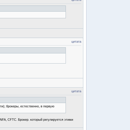
цитата
цитата
ти); брокеры, естественно, в первую
к NFA, СFTC. Брокер. который регулируется этими