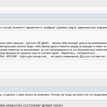
сть случай, везение и "адекватность трейдера" (уровень азарта, здравомыслия, инфор
охие либо хорошие - третьнго НЕ ДАНО.... Брокер либо выводит деньги на межбанковски
оими деньгами платить будет, либо брокер деньги клиента никуда не выводит а ложит на
своим клиентам он выплачивает за счет проигравшихся (а это большинство) клиентов!!!
 брокера его кровных (как он считает) денег - берегитесь - потеряете все.......
А - КРОУФР - туфта для отвода глаз,.... ни одного нормального ДЦ в его составе нет....
. и сделать с ними ничего не возможно. Почему же тогда так много тех кто продолжает
ЕМ ЗАРАБОТАТЬ СОСТОЯНИЕ" ДЕЛАЮТ СВОЕ!!!