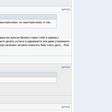
цитата
аинтересован, он заинтересован, в том,
орые вы внесли брокер ставит себе в карман (
аете делать успехи и удваиваете или даже утраиваете
кер начинает активно помогать Вам слить депо... Или
цитата
цитата