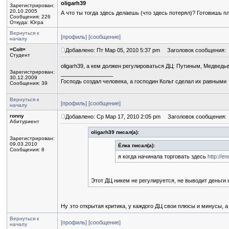
oligarh39
Зарегистрирован:
20.10.2005
А что ты тогда здесь делаешь (что здесь потерял)? Готовишь 
Сообщения: 226
Откуда: Югра
Вернуться к
[профиль]
[сообщение]
началу
=Colt=
Добавлено: Пт Мар 05, 2010 5:37 pm
Заголовок сообщения:
Студент
oligarh39, а кем должен регулироваться ДЦ: Путиным, Медвед
Зарегистрирован:
_________________
30.12.2009
Господь создал человека, а господин Кольт сделал их равными
Сообщения: 39
Вернуться к
[профиль]
[сообщение]
началу
ronny
Добавлено: Ср Мар 17, 2010 2:05 pm
Заголовок сообщения:
Абитуриент
oligarh39 писал(а):
Зарегистрирован:
09.03.2010
Ёлка писал(а):
Сообщения: 8
я когда начинала торговать здесь
http://e
Этот ДЦ никем не регулируется, не выводит деньги н
Ну это открытая критика, у каждого ДЦ свои плюсы и минусы, а
Вернуться к
[профиль]
[сообщение]
началу