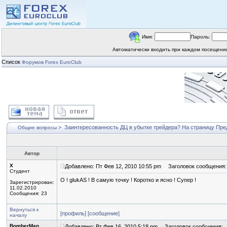
Имя:
Пароль:
Автоматически входить при каждом посещен
Список
Форумов Forex EuroClub
>
Заинтересованность ДЦ в убытке трейдера?
На страницу
Пре
Общие вопросы
Автор
X
Добавлено: Пт Фев 12, 2010 10:55 pm
Заголовок сообщения:
Студент
О ! glukAS ! В самую точку ! Коротко и ясно ! Супер !
Зарегистрирован:
11.02.2010
Сообщения: 23
Вернуться к
[профиль]
[сообщение]
началу
BomberMan
Добавлено: Вт Фев 16, 2010 5:18 pm
Заголовок сообщения: