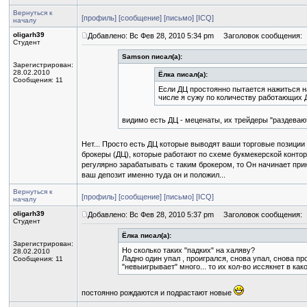
Вернуться к
[профиль]
[сообщение]
[письмо]
[ICQ]
началу
oligarh39
Добавлено: Вс Фев 28, 2010 5:34 pm
Заголовок сообщения:
Студент
Samson писал(а):
Зарегистрирован:
28.02.2010
Ёлка писал(а):
Сообщения: 11
Если ДЦ простоянно пытается нажиться на
числе я сужу по количеству работающих 
видимо есть ДЦ - меценаты, их трейдеры "раздевают
Нет... Просто есть ДЦ которые выводят ваши торговые позиции н
брокеры (ДЦ), которые работают по схеме букмекерской контор
регулярно зарабатывать с таким брокером, то Он начинает прин
ваш депозит именно туда он и положил...
Вернуться к
[профиль]
[сообщение]
[письмо]
[ICQ]
началу
oligarh39
Добавлено: Вс Фев 28, 2010 5:37 pm
Заголовок сообщения:
Студент
Ёлка писал(а):
Зарегистрирован:
Но сколько таких "падких" на халяву?
28.02.2010
Ладно один упал , проигрался, снова упал, снова пр
Сообщения: 11
"невыигрывает" много... то их кол-во иссякнет в ка
постоянно рождаются и подрастают новые