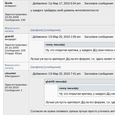
Quota
Добавлено: Ср Мар 17, 2010 6:04 pm
Заголовок сообщения:
аспирант
у каждого трейдера свой уровень интеллегентности
Зарегистрирован:
15.05.2009
Сообщения: 130
Вернуться к
[профиль]
[сообщение]
началу
glukAS
Добавлено: Сб Мар 20, 2010 1:09 am
Заголовок сообщения:
кандидат
ronny писал(а):
Зарегистрирован:
20.10.2005
Ну это открытая критика, у каждого ДЦ свои плюсы 
Сообщения: 226
Откуда: Югра
Лучше уж пусть критикует ДЦ на его форуме, т.к. здесь может
Вернуться к
[профиль]
[сообщение]
началу
chranitel
Добавлено: Сб Мар 20, 2010 7:41 pm
Заголовок сообщения:
Абитуриент
glukAS писал(а):
Зарегистрирован:
20.03.2010
ronny писал(а):
Сообщения: 1
Ну это открытая критика, у каждого ДЦ с
Лучше уж пусть критикует ДЦ на его форуме, т.к. з
Согласен не нужно поливать грязью лучше просто уточнить и