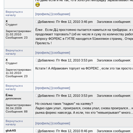
Но даже если и не так, то в золотую лихорадку зарабатывают не
Вернуться к
[профиль]
[сообщение]
началу
X
Добавлено: Пт Фев 12, 2010 3:46 pm
Заголовок сообщения:
Студент
Ёлке . Если ДЦ простоянно пытается нажиться на трейдерах. и 
Зарегистрирован:
продолжает торговать? (об их числе я сужу по количеству раб
11.02.2010
Сообщения: 23
запросу ФОРЕКС в ГУГЛЕ находится 51миллион страниц . Открыл 
Прелесть !
Вернуться к
[профиль]
[сообщение]
началу
X
Добавлено: Пт Фев 12, 2010 3:53 pm
Заголовок сообщения:
Студент
Кстати ! А Абрамович торгует на ФОРЕКС , если это так просто 
Зарегистрирован:
11.02.2010
Сообщения: 23
Вернуться к
[профиль]
[сообщение]
началу
Ёлка
Добавлено: Пт Фев 12, 2010 3:53 pm
Заголовок сообщения:
дипломник
Но сколько таких "падких" на халяву?
Зарегистрирован:
Ладно один упал , проигрался, снова упал, снова проигрался...
30.04.2009
Сообщения: 88
рынка форекс навсегда. А если, тех кто "невыигрывает" много...
Вернуться к
[профиль]
[сообщение]
началу
glukAS
Добавлено: Пт Фев 12, 2010 8:46 pm
Заголовок сообщения: