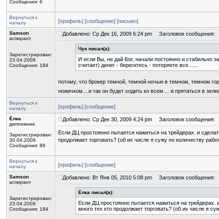
Сообщения: 6
Вернуться к
[профиль]
[сообщение]
[письмо]
началу
Samson
Добавлено: Ср Дек 16, 2009 6:24 pm
Заголовок сообщения:
аспирант
Чук писал(а):
Зарегистрирован:
И если Вы, не дай Бог, начали постоянно и стабильно 
23.04.2009
считает) денег - берегитесь - потеряете все.......
Сообщения: 184
потому, что брокер темной, темной ночью в темном, темном гор
ножичком... и так он будет ходить ко всем.... и прятаться в зел
Вернуться к
[профиль]
[сообщение]
началу
Ёлка
Добавлено: Ср Дек 30, 2009 4:24 pm
Заголовок сообщения:
дипломник
Если ДЦ простоянно пытается нажиться на трейдерах. и сделать
Зарегистрирован:
продолжает торговать? (об их числе я сужу по количеству раб
30.04.2009
Сообщения: 88
Вернуться к
[профиль]
[сообщение]
началу
Samson
Добавлено: Вт Янв 05, 2010 5:08 pm
Заголовок сообщения:
аспирант
Ёлка писал(а):
Зарегистрирован:
Если ДЦ простоянно пытается нажиться на трейдерах. и
23.04.2009
много тех кто продолжает торговать? (об их числе я с
Сообщения: 184