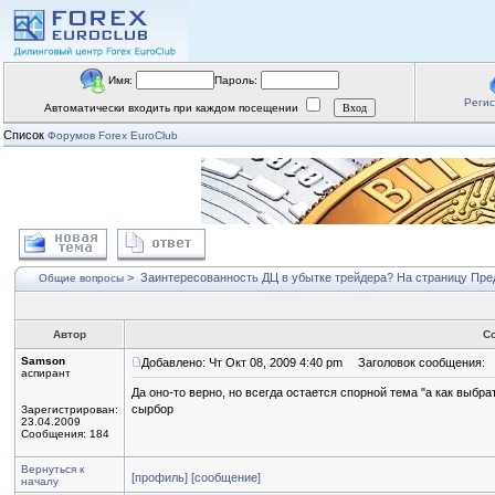
Имя:
Пароль:
Реги
Автоматически входить при каждом посещении
Список
Форумов Forex EuroClub
>
Заинтересованность ДЦ в убытке трейдера?
На страницу
Пре
Общие вопросы
Автор
С
Samson
Добавлено: Чт Окт 08, 2009 4:40 pm
Заголовок сообщения:
аспирант
Да оно-то верно, но всегда остается спорной тема "а как выбр
сырбор
Зарегистрирован:
23.04.2009
Сообщения: 184
Вернуться к
[профиль]
[сообщение]
началу