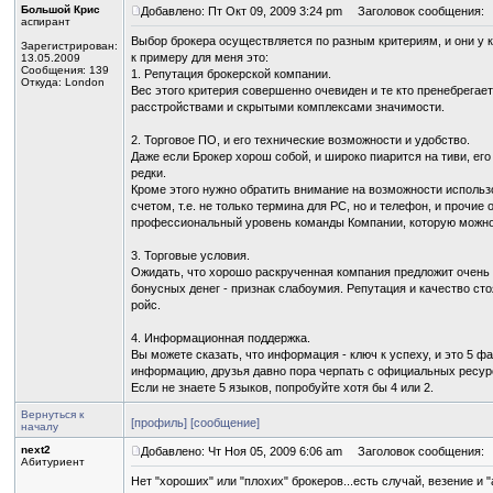
Большой Крис
Добавлено: Пт Окт 09, 2009 3:24 pm
Заголовок сообщения:
аспирант
Выбор брокера осуществляется по разным критериям, и они у к
Зарегистрирован:
к примеру для меня это:
13.05.2009
Сообщения: 139
1. Репутация брокерской компании.
Откуда: London
Вес этого критерия совершенно очевиден и те кто пренебрегае
расстройствами и скрытыми комплексами значимости.
2. Торговое ПО, и его технические возможности и удобство.
Даже если Брокер хорош собой, и широко пиарится на тиви, ег
редки.
Кроме этого нужно обратить внимание на возможности исполь
счетом, т.е. не только термина для РС, но и телефон, и прочи
профессиональный уровень команды Компании, которую можно 
3. Торговые условия.
Ожидать, что хорошо раскрученная компания предложит очень 
бонусных денег - признак слабоумия. Репутация и качество сто
ройс.
4. Информационная поддержка.
Вы можете сказать, что информация - ключ к успеху, и это 5 ф
информацию, друзья давно пора черпать с официальных ресур
Если не знаете 5 языков, попробуйте хотя бы 4 или 2.
Вернуться к
[профиль]
[сообщение]
началу
next2
Добавлено: Чт Ноя 05, 2009 6:06 am
Заголовок сообщения:
Абитуриент
Нет "хороших" или "плохих" брокеров...есть случай, везение и 