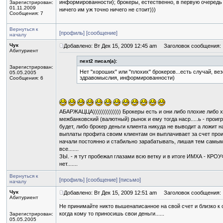
информированности); брокеры, естественно, в первую очередь 
Зарегистрирован:
01.11.2009
ничего им уж точно ничего не стоит)))
Сообщения: 7
Вернуться к
[профиль]
[сообщение]
началу
Чук
Добавлено: Вт Дек 15, 2009 12:45 am
Заголовок сообщения:
Абитуриент
next2 писал(а):
Зарегистрирован:
Нет "хороших" или "плохих" брокеров...есть случай, ве
05.05.2005
здравомыслия, информированности)
Сообщения: 6
АБАРЖАЦЦА)))))))))))))) Брокеры есть и они либо плохие либо 
межбанковский (валютный) рынок и ему тогда наср.....ь - проиг
будет, либо брокер деньги клиента никуда не выводит а ложит н
выплаты профита своим клиентам он выплачивает за счет проигр
начали постоянно и стабильно зарабатывать, лишая тем самым б
все.......
ЗЫ. - я тут пробежал глазами всю ветку и в итоге ИМХА - КРОУФ
нет.......
Вернуться к
[профиль]
[сообщение]
[письмо]
началу
Чук
Добавлено: Вт Дек 15, 2009 12:51 am
Заголовок сообщения:
Абитуриент
Не принимайте никто вышенаписанное на свой счет и близко к с
когда кому то приносишь свои деньги......
Зарегистрирован:
05.05.2005