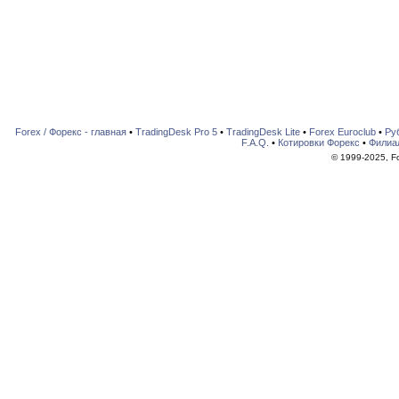
Forex / Форекс - главная
•
TradingDesk Pro 5
•
TradingDesk Lite
•
Forex Euroclub
•
Ру
F.A.Q.
•
Котировки Форекс
•
Филиа
© 1999-2025, For