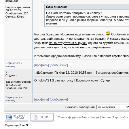
кандидат
Ёлка писал(а):
Зарегистрирован:
20.10.2005
Но сколько таких "падких" на халяву?
Сообщения: 226
Ладно один упал , проигрался, снова упал, снова проигр
Откуда: Югра
надоело и он ушел с рынка форекс навсегда. А если, тех
момент
Россия большая! Иссякнет ещё очень не скоро.
Особенно ес
достать ещё деньжат и попытаться
отыграться
. А когда у нар
закрытию
из-за отсутствия выручки
одного за другим казино, и
диллинговых центров, ну и частных лохотронщиков.
Игромания сродни алкоголизму. Разве что в первом случае чел
Вернуться к
[профиль]
[сообщение]
началу
X
Добавлено: Пт Фев 12, 2010 10:55 pm
Заголовок сообщения:
Студент
О ! glukAS ! В самую точку ! Коротко и ясно ! Супер !
Зарегистрирован:
11.02.2010
Сообщения: 23
Вернуться к
[профиль]
[сообщение]
началу
Показать сообщения:
Список форумов Forex Форум | Форекс Евроклуб
»
Страница
6
из
9