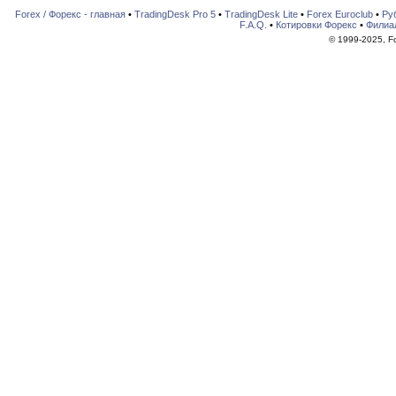
Forex / Форекс - главная
•
TradingDesk Pro 5
•
TradingDesk Lite
•
Forex Euroclub
•
Ру
F.A.Q.
•
Котировки Форекс
•
Филиа
© 1999-2025, For