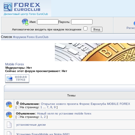
Имя:
Пароль:
Реги
Автоматически входить при каждом посещении
Список
Форумов Forex EuroClub
Mobile Forex
Модераторы: Нет
Сейчас этот форум просматривают: Нет
Темы
Объявление:
Открытие нового проекта Форекс Евроклуба MOBILE FOREX
[
На страницу:
1
...
7
,
8
,
9
]
Объявление:
Новый хелп по установке mobile forex
[
На страницу:
1
,
2
]
установочные диски
Установка ForexMobile на Nokia 6681