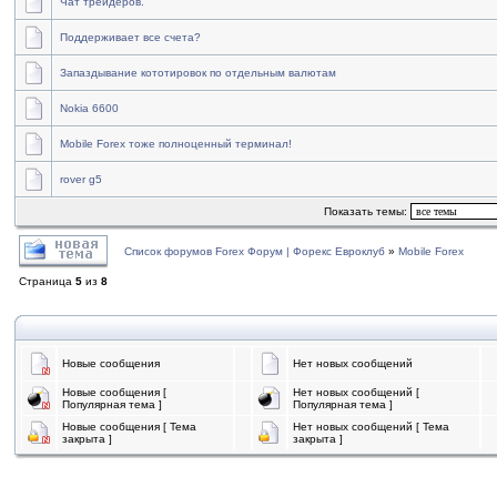
Чат трейдеров.
Поддерживает все счета?
Запаздывание кототировок по отдельным валютам
Nokia 6600
Mobile Forex тоже полноценный терминал!
rover g5
Показать темы:
Список форумов Forex Форум | Форекс Евроклуб
»
Mobile Forex
Страница
5
из
8
Новые сообщения
Нет новых сообщений
Новые сообщения [
Нет новых сообщений [
Популярная тема ]
Популярная тема ]
Новые сообщения [ Тема
Нет новых сообщений [ Тема
закрыта ]
закрыта ]