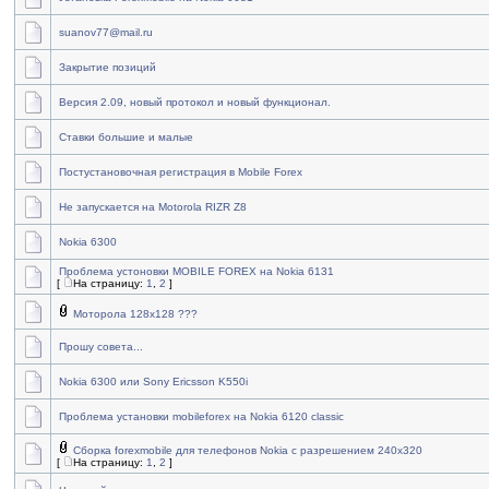
suanov77@mail.ru
Закрытие позиций
Версия 2.09, новый протокол и новый функционал.
Ставки большие и малые
Постустановочная регистрация в Mobile Forex
Не запускается на Motorola RIZR Z8
Nokia 6300
Проблема устоновки MOBILE FOREX на Nokia 6131
[
На страницу:
1
,
2
]
Моторола 128х128 ???
Прошу совета...
Nokia 6300 или Sony Ericsson K550i
Проблема установки mobileforex на Nokia 6120 classic
Сборка forexmobile для телефонов Nokia с разрешением 240x320
[
На страницу:
1
,
2
]