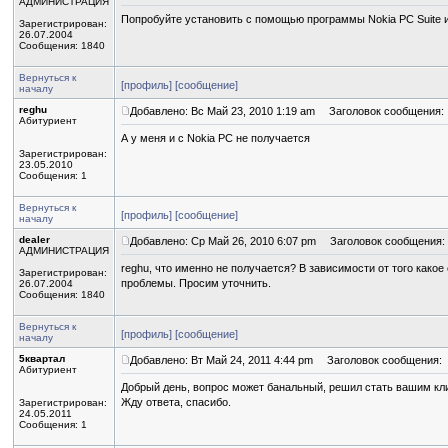
АДМИНИСТРАЦИЯ
Попробуйте установить с помощью программы Nokia PC Suite
Зарегистрирован:
26.07.2004
Сообщения: 1840
Вернуться к
[профиль]
[сообщение]
началу
reghu
Добавлено: Вс Май 23, 2010 1:19 am
Заголовок сообщения:
Абитуриент
А у меня и с Nokia PC не получается
Зарегистрирован:
23.05.2010
Сообщения: 1
Вернуться к
[профиль]
[сообщение]
началу
dealer
Добавлено: Ср Май 26, 2010 6:07 pm
Заголовок сообщения:
АДМИНИСТРАЦИЯ
reghu, что именно не получается? В зависимости от того как
Зарегистрирован:
проблемы. Просим уточнить.
26.07.2004
Сообщения: 1840
Вернуться к
[профиль]
[сообщение]
началу
5квартал
Добавлено: Вт Май 24, 2011 4:44 pm
Заголовок сообщения:
Абитуриент
Добрый день, вопрос может банальный, решил стать вашим кли
Жду ответа, спасибо.
Зарегистрирован:
24.05.2011
Сообщения: 1