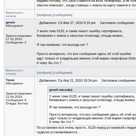
Видимо потому, что Java ставится на всех телефонах, а не тол
обычно помогает , когда ставишь с компа на карту памяти в т
Вернуться к
[профиль]
[сообщение]
началу
geneb
Добавлено: Сб Фев 27, 2010 8:10 pm
Заголовок сообщения:
Абитуриент
У меня тоже 6120, и также пишет ошибку сертификата...
Копировал с компа и запускал отовсюду, откуда можно...
Зарегистрирован:
27.02.2010
Сообщения: 2
Я так понимаю, что выхода нет ?
Просто интересно, что все сообщения здесь об этой ошибке
идут только от владельцев именно этой марки смартфона (Noki
К чему бы это ?
Вернуться к
[профиль]
[сообщение]
началу
Tzone
Добавлено: Ср Апр 21, 2010 10:34 pm
Заголовок сообщения
Абитуриент
geneb писал(а):
Зарегистрирован:
У меня тоже 6120, и также пишет ошибку сертификата..
21.04.2010
Копировал с компа и запускал отовсюду, откуда можно..
Сообщения: 6
Откуда: Котлас
Я так понимаю, что выхода нет ?
Просто интересно, что все сообщения здесь об этой о
идут только от владельцев именно этой марки смартфо
К чему бы это ?
По установке всё очень просто...6120 перед установкой следуе
чудесно устанавливается...