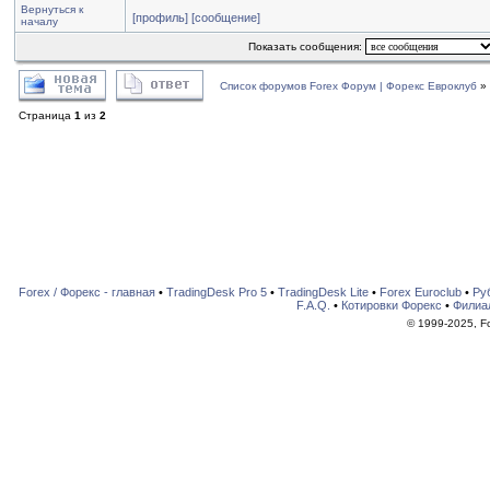
Вернуться к
[профиль]
[сообщение]
началу
Показать сообщения:
Список форумов Forex Форум | Форекс Евроклуб
»
Страница
1
из
2
Forex / Форекс - главная
•
TradingDesk Pro 5
•
TradingDesk Lite
•
Forex Euroclub
•
Ру
F.A.Q.
•
Котировки Форекс
•
Филиа
© 1999-2025, For