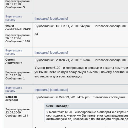
Зарегистрирован:
10.01.2010
Сообщения: 5
Вернуться к
[профиль]
[сообщение]
началу
dealer
Добавлено: Пн Янв 11, 2010 6:42 pm
Заголовок сообщения:
АДМИНИСТРАЦИЯ
да
Зарегистрирован:
26.07.2004
Сообщения: 1840
Вернуться к
[профиль]
[сообщение]
началу
Семен
Добавлено: Вс Фев 21, 2010 5:16 am
Заголовок сообщения:
Абитуриент
У меня тоже 6120 - и копирование в аппарат и с карты памяти и
уж Вы пеняете на идеи владельцев симбиан, почему собственно
Зарегистрирован:
21.02.2010
его открыли для всех желающих
Сообщения: 1
Вернуться к
[профиль]
[сообщение]
началу
Samson
Добавлено: Вт Фев 23, 2010 4:32 pm
Заголовок сообщения:
аспирант
Семен писал(а):
Зарегистрирован:
У меня тоже 6120 - и копирование в аппарат и с карты 
23.04.2009
сертификата. + если уж Вы пеняете на идеи владельце
Сообщения: 184
симбиане уже-то, насколько я понял код его открыли 