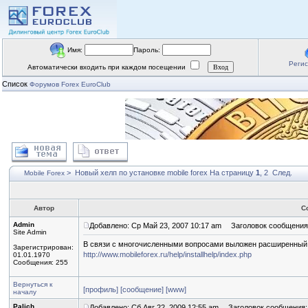
Имя:
Пароль:
Реги
Автоматически входить при каждом посещении
Список
Форумов Forex EuroClub
>
Новый хелп по установке mobile forex
На страницу
1
,
2
След.
Mobile Forex
Автор
С
Admin
Добавлено: Ср Май 23, 2007 10:17 am
Заголовок сообщения: 
Site Admin
В связи с многочисленными вопросами выложен расширенный хе
Зарегистрирован:
http://www.mobileforex.ru/help/installhelp/index.php
01.01.1970
Сообщения: 255
Вернуться к
[профиль]
[сообщение]
[www]
началу
Palich
Добавлено: Сб Авг 22, 2009 12:55 am
Заголовок сообщения: