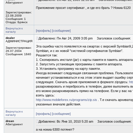
Абитуриент
Приложение просит сертификат , и где его брать ? Нокиа 6120
Зарегистрирован:
22.08.2009
Сообщения: 1
Откуда: Брянск
Вернуться к
[профиль]
[сообщение]
началу
dealer
Добавлено: Пн Авг 24, 2009 3:05 pm
Заголовок сообщения:
АДМИНИСТРАЦИЯ
Эта ошибка часто появляется на смартах с версией Symbian9,
Зарегистрирован:
Symbian, и с их новой "системой сертификатов Symbian".
26.07.2004
Сообщения: 1840
Решается так:
1. Скопировать инсталл (jar) с карты памяти в память аппарата
2. Запустить установщик программы с памяти аппарата.
3. Установить программу на карту памяти.
Иногда возникает следующая связанная проблема. Пользовател
начинает устанавливаться и на этом этапе выдает ошибку се
следующее. Скачать архив приложения в формате zipздесь:
ht
разархивировать и перебросить в телефон, далее выполнить в
его можно разархивировать прямо на телефоне. Если у вас на 
взять здесь:
http://www.mobileforex.ru/programs/zip.sis
. Т.е скачать архивато
указанных вначале действия.
Вернуться к
[профиль]
[сообщение]
началу
drean
Добавлено: Вс Янв 10, 2010 5:20 am
Заголовок сообщения:
Абитуриент
а на нокиа 6300 потянет?