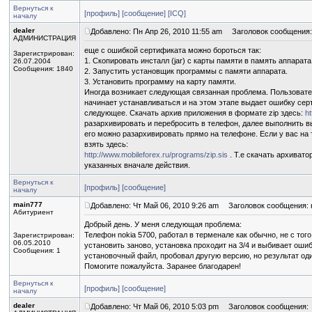
Вернуться к
[профиль]
[сообщение]
[ICQ]
началу
dealer
Добавлено: Пн Апр 26, 2010 11:55 am
Заголовок сообщения:
АДМИНИСТРАЦИЯ
еще с ошибкой сертификата можно бороться так:
Зарегистрирован:
1. Скопировать инсталл (jar) с карты памяти в память аппарата
26.07.2004
Сообщения: 1840
2. Запустить установщик программы с памяти аппарата.
3. Установить программу на карту памяти.
Иногда возникает следующая связанная проблема. Пользовател
начинает устанавливаться и на этом этапе выдает ошибку се
следующее. Скачать архив приложения в формате zip здесь:
ht
разархивировать и перебросить в телефон, далее выполнить в
его можно разархивировать прямо на телефоне. Если у вас на 
взять здесь:
http://www.mobileforex.ru/programs/zip.sis
. Т.е скачать архивато
указанных вначале действия.
Вернуться к
[профиль]
[сообщение]
началу
main777
Добавлено: Чт Май 06, 2010 9:26 am
Заголовок сообщения: 
Абитуриент
Добрый день. У меня следующая проблема:
Телефон nokia 5700, работал в терменале как обычно, не с тог
Зарегистрирован:
06.05.2010
установить заново, установка проходит на 3/4 и выбивает оши
Сообщения: 1
установочный файл, пробовал другую версию, но результат оди
Помогите пожалуйста. Заранее благодарен!
Вернуться к
[профиль]
[сообщение]
началу
dealer
Добавлено: Чт Май 06, 2010 5:03 pm
Заголовок сообщения: