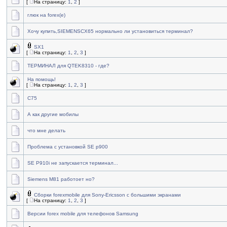
[
На страницу:
1
,
2
]
глюк на forex(е)
Хочу купить,SIEMENSCX65 нормально ли установиться терминал?
SX1
[
На страницу:
1
,
2
,
3
]
ТЕРМИНАЛ для QTEK8310 - где?
На помощь!
[
На страницу:
1
,
2
,
3
]
C75
А как другие мобилы
что мне делать
Проблема с установкой SE p900
SE P910i не запускается терминал...
Siemens M81 работоет но?
Сборки forexmobile для Sony-Ericsson с большими экранами
[
На страницу:
1
,
2
,
3
]
Версии forex mobile для телефонов Samsung