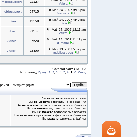
Сб Май 26, 2007 5:27 pm
mobilesupport
32127
Valera
Чт Май 24, 2007 9:18 pm
mobilesupport
64715
Maximus
Чт Май 24, 2007 4:40 pm
Triton
13558
Triton
Чт Май 24, 2007 12:11 am
Ивак
21182
Valera
Чт Май 17, 2007 11:49 pm
Admin
37620
u_marat
Вс Май 13, 2007 5:52 pm
Admin
22350
mobilesupport
Часовой пояс: GMT + 3
На страницу
Пред.
1
,
2
,
3
,
4
,
5
,
6
,
7
,
8
След.
рейти:
Вы
не можете
начинать темы
Вы
не можете
отвечать на сообщения
Вы
не можете
редактировать свои сообщения
Вы
не можете
удалять свои сообщения
Вы
не можете
голосовать в опросах
Вы
не можете
прикреплять файлы к сообщению
Вы
можете
загружать файлы