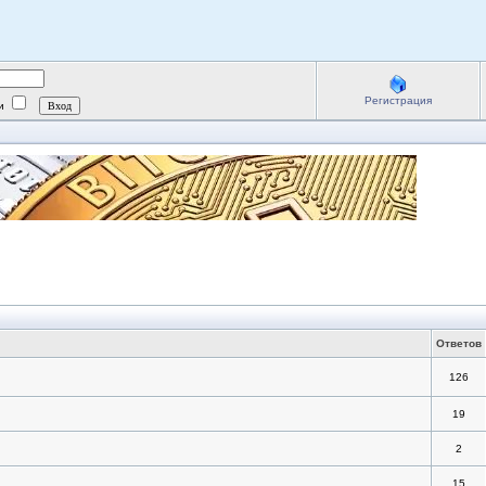
Регистрация
ии
Ответов
126
19
2
15