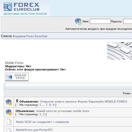
Имя:
Пароль:
Автоматически входить при каждом посещен
Список
Форумов Forex EuroClub
Mobile Forex
Модераторы: Нет
Сейчас этот форум просматривают: Нет
Темы
Объявление:
Открытие нового проекта Форекс Евроклуба MOBILE FOREX
[
На страницу:
1
...
7
,
8
,
9
]
Объявление:
Новый хелп по установке mobile forex
[
На страницу:
1
,
2
]
Nokia 3230 не соединяет с сервером
MobileForex для PocketPC