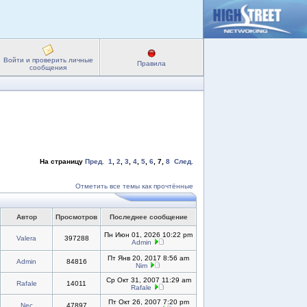
Войти и проверить личные
Правила
сообщения
На страницу
Пред.
1
,
2
,
3
,
4
,
5
,
6
,
7
,
8
След.
Отметить все темы как прочтённые
Автор
Просмотров
Последнее сообщение
Пн Июн 01, 2026 10:22 pm
Valera
397288
Admin
Пт Янв 20, 2017 8:56 am
Admin
84816
Nim
Ср Окт 31, 2007 11:29 am
Rafale
14011
Rafale
Пт Окт 26, 2007 7:20 pm
Nec
47897