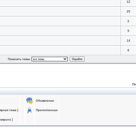
12
25
2
5
14
6
Показать темы:
Пе
Объявление
ярная тема ]
Прилепленная
акрыта ]