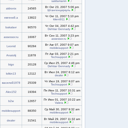
saldamanin
Вт Окт 23, 2007 5:06 pm
aldronix
24565
Штангенциркуль
Чт Окт 11, 2007 5:10 pm
евгений.а
13822
klient911
Чт Окт 04, 2007 4:42 pm
bakalavr
90570
Dehtiar Gennady
Вт Сен 11, 2007 3:23 pm
assessor.ru
16067
assessor.ru
Вт Авг 07, 2007 9:07 am
Leonid
90284
mobilesupport
Пт Авг 03, 2007 2:21 pm
Anatolij
11878
Techsupport
Ср Июл 25, 2007 4:46 pm
bigo
20128
Dehtiar Gennady
Вт Июл 24, 2007 8:12 am
lolkin13
12112
dealer
Чт Июл 19, 2007 9:07 am
василий1978
25339
Techsupport
Пн Июн 11, 2007 10:31 am
Alex152
19394
Techsupport
Пт Июн 01, 2007 10:22 am
b2w
12657
Valera
Ср Май 30, 2007 9:32 am
mobilesupport
88350
mobilesupport
Вт Май 29, 2007 11:32 am
dealer
31541
mobilesupport