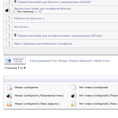
Сборка forexmobile для Siemens с разрешением 240x320
Версии forex mobile для телефонов Motorola
[
На страницу:
1
,
2
]
Работал но перестал :(
No connect
Сборка forexmobile для телефонов Nokia с разрешением 352х416
Help к терминалу для мобильных телефонов
Список форумов Forex Форум | Форекс Евроклуб
»
Mobile Forex
Страница
7
из
8
Новые сообщения
Нет новых сообщений
Новые сообщения [ Популярная тема ]
Нет новых сообщений [ Попул
Новые сообщения [ Тема закрыта ]
Нет новых сообщений [ Тема з