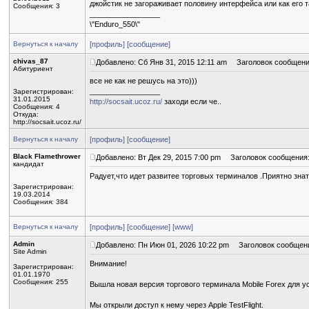
джойстик не загораживает половину интерфейса или как его т
Сообщения: 3
_________________
\"Enduro_550\"
Вернуться к началу
[профиль]
[сообщение]
chivas_87
Добавлено: Сб Янв 31, 2015 12:11 am
Заголовок сообщени
Абитуриент
все не как не решусь на это)))
_________________
Зарегистрирован:
31.01.2015
http://socsait.ucoz.ru/
заходи если че..
Сообщения: 4
Откуда:
http://socsait.ucoz.ru/
Вернуться к началу
[профиль]
[сообщение]
Black Flamethrower
Добавлено: Вт Дек 29, 2015 7:00 pm
Заголовок сообщения
кандидат
Радует,что идет развитее торговых терминалов .Приятно знать
Зарегистрирован:
19.03.2014
Сообщения: 384
Вернуться к началу
[профиль]
[сообщение]
[www]
Admin
Добавлено: Пн Июн 01, 2026 10:22 pm
Заголовок сообщен
Site Admin
Внимание!
Зарегистрирован:
01.01.1970
Сообщения: 255
Вышла новая версия торгового терминала Mobile Forex для уст
Мы открыли доступ к нему через Apple TestFlight.