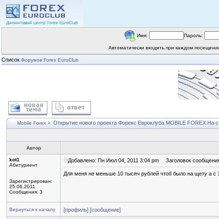
Имя:
Пароль:
Автоматически входить при каждом посещен
Список
Форумов Forex EuroClub
>
Открытие нового проекта Форекс Евроклуба MOBILE FOREX
На с
Mobile Forex
Автор
kot1
Добавлено: Пн Июл 04, 2011 3:04 pm
Заголовок сообщения
Абитуриент
Для меня не меньше 10 тысяч рублей чтоб было на щету а с 
Зарегистрирован:
25.06.2011
Сообщения: 3
Вернуться к началу
[профиль]
[сообщение]