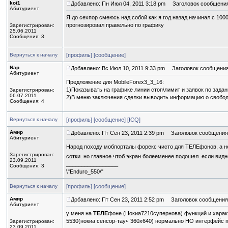
kot1
Добавлено: Пн Июл 04, 2011 3:18 pm
Заголовок сообщения
Абитуриент
Я до сехпор смеюсь над собой как я год назад начинал с 1000
прогнозировал правельно по графику
Зарегистрирован:
25.06.2011
Сообщения: 3
Вернуться к началу
[профиль]
[сообщение]
Nap
Добавлено: Вс Июл 10, 2011 9:33 pm
Заголовок сообщения
Абитуриент
Предложение для MobileForex3_3_16:
1)Показывать на графике линии стоп\лимит и заявок по зад
Зарегистрирован:
06.07.2011
2)В меню заключения сделки выводить информацию о свободн
Сообщения: 4
Вернуться к началу
[профиль]
[сообщение]
[ICQ]
Амир
Добавлено: Пт Сен 23, 2011 2:39 pm
Заголовок сообщения
Абитуриент
Народ походу мобпорталы форекс чисто для ТЕЛЕфонов, а не 
Зарегистрирован:
сотки. но главное чтоб экран болееменее подошел. если видн
23.09.2011
_________________
Сообщения: 3
\"Enduro_550\"
Вернуться к началу
[профиль]
[сообщение]
Амир
Добавлено: Пт Сен 23, 2011 2:52 pm
Заголовок сообщения
Абитуриент
у меня на
ТЕЛЕ
фоне (Нокиа7210супернова) функций и характ
5530(нокиа сенсор-тауч 360х640) нормально НО интерфейс п
Зарегистрирован:
23.09.2011