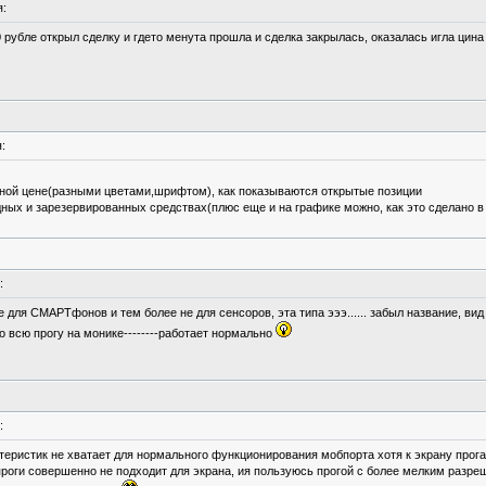
:
 рубле открыл сделку и гдето менута прошла и сделка закрылась, оказалась игла цина 
:
анной цене(разными цветами,шрифтом), как показываются открытые позиции
ых и зарезервированных средствах(плюс еще и на графике можно, как это сделано в
:
для СМАРТфонов и тем более не для сенсоров, эта типа эээ...... забыл название, ви
о всю прогу на монике--------работает нормально
:
еристик не хватает для нормального функционирования мобпорта хотя к экрану прога
роги совершенно не подходит для экрана, ия пользуюсь прогой с более мелким разре