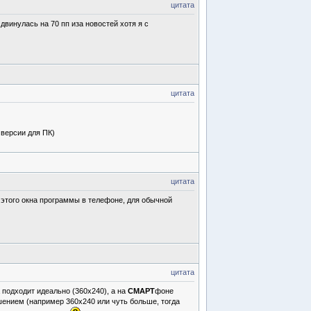
цитата
двинулась на 70 пп иза новостей хотя я с
цитата
 версии для ПК)
цитата
д этого окна программы в телефоне, для обычной
цитата
 подходит идеально (360х240), а на
СМАРТ
фоне
шением (например 360х240 или чуть больше, тогда