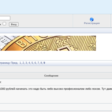
Регистрация
ии
траницу
Пред.
1
,
2
,
3
,
4
,
5
,
6
,
7
,
8
,
9
Сообщение
:
1000 рублей начинать это надо быть либо высоко професионалом либо лохом. Тут даже 