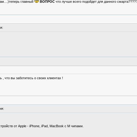
ам....)теперь главный
ВОПРОС
что лучше всего подойдет для данного смарта???
я:
:
 , что вы заботитесь о своих клиентах !
ия:
ройств от Apple - iPhone, iPad, MacBook с М чипами.