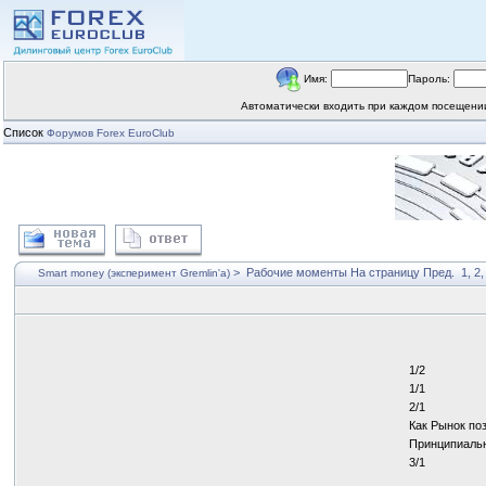
Имя:
Пароль:
Автоматически входить при каждом посещен
Список
Форумов Forex EuroClub
>
Рабочие моменты
На страницу
Пред.
1
,
2
Smart money (эксперимент Gremlin'a)
1/2
1/1
2/1
Как Рынок по
Принципиальн
3/1