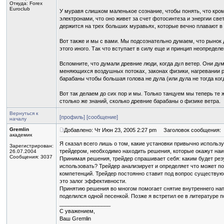
Откуда: Forex
Euroclub
У муравя слишком маленькое сознание, чтобы понять, что кром
электронами, что оно живет за счет фотосинтеза и энергии све
держится на трех больших муравьях, которые вечно плавают в
Вот также и мы с вами. Мы подсознательно думаем, что рынок д
этого иного. Так что вступает в силу еще и принцип неопределе
Вспомните, что думали древние люди, когда дул ветер. Они дум
меняющихся воздушных потоках, законах физики, нагревании ра
барабаны чтобы большая голова не дула (или дула не тогда ког
Вот так делаем до сих пор и мы. Только танцуем мы теперь те 
столько же знаний, сколько древние барабаны о физике ветра.
Вернуться к
[профиль]
[сообщение]
началу
Gremlin
Добавлено: Чт Июн 23, 2005 2:27 pm
Заголовок сообщения:
академик
Я сказал всего лишь о том, какие установки привычно исполь
Зарегистрирован:
трейдером, необходимо находить решения, которые окажут наи
26.07.2004
Сообщения: 3037
Принимая решения, трейдер спрашивает себя: каким будет рез
использовать? Трейдер анализирует и определяет что может по
компетенций. Трейдер постоянно ставит под вопрос существующ
это залог эффективности.
Принятию решения во многом помогает снятие внутреннего нап
поделился одной песенкой. Позже я встретил ее в литературе 
_________________
С уважением,
Ваш Gremlin