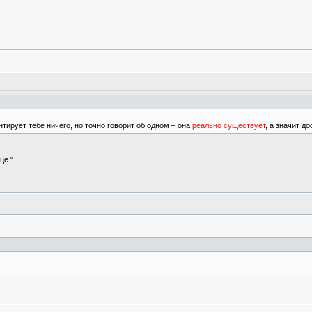
тирует тебе ничего, но точно говорит об одном – она
реально существует
, а значит д
це."