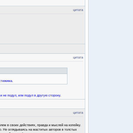
цитата
цитата
остижима
.
 и не подул, или подул в другую сторону
.
цитата
ем в своих действиях, правда и мыслей на копейку.
о. Не оглядываясь на маститых авторов в толстых