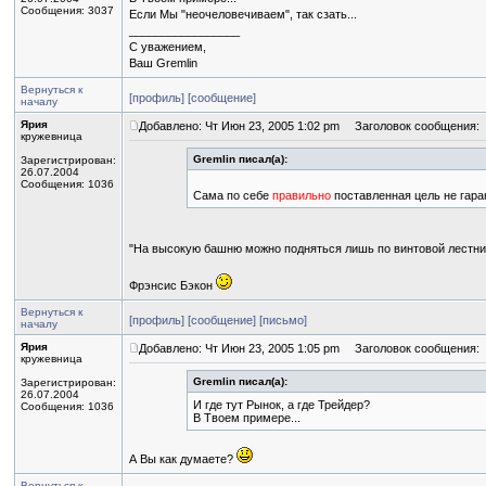
Сообщения: 3037
Если Мы "неочеловечиваем", так сзать...
_________________
С уважением,
Ваш Gremlin
Вернуться к
[профиль]
[сообщение]
началу
Ярия
Добавлено: Чт Июн 23, 2005 1:02 pm
Заголовок сообщения:
кружевница
Gremlin писал(а):
Зарегистрирован:
26.07.2004
Сообщения: 1036
Сама по себе
правильно
поставленная цель не гаран
"На высокую башню можно подняться лишь по винтовой лестни
Фрэнсис Бэкон
Вернуться к
[профиль]
[сообщение]
[письмо]
началу
Ярия
Добавлено: Чт Июн 23, 2005 1:05 pm
Заголовок сообщения:
кружевница
Gremlin писал(а):
Зарегистрирован:
26.07.2004
И где тут Рынок, а где Трейдер?
Сообщения: 1036
В Твоем примере...
А Вы как думаете?
Вернуться к