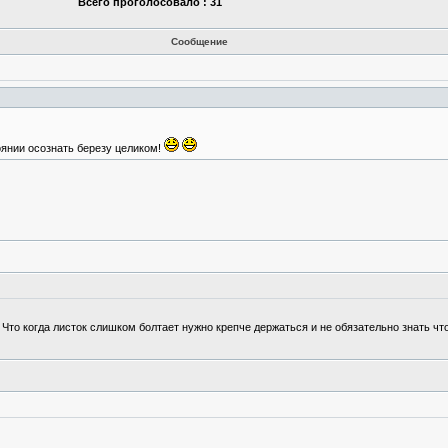
Всего проголосовало : 31
Сообщение
оянии осознать березу целиком!
 Что когда листок слишком болтает нужно крепче держаться и не обязательно знать что