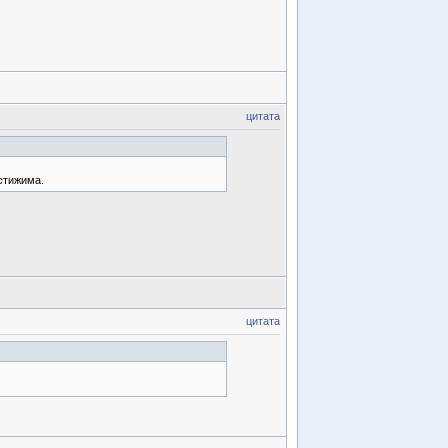
цитата
остижима.
цитата