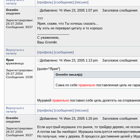
[профиль]
[сообщение]
[письмо]
началу
Gremlin
Добавлено: Чт Июн 23, 2005 1:07 pm
Заголовок сообщения:
академик
???
Зарегистрирован:
Ярия, скажи, что Ты хочешь сказать...
26.07.2004
Сообщения: 3037
Ну хоть не переврал цитату и то хорошо.
_________________
С уважением,
Ваш Gremlin
Вернуться к
[профиль]
[сообщение]
началу
Ярия
Добавлено: Чт Июн 23, 2005 1:13 pm
Заголовок сообщения:
кружевница
[quote="Ярия"]
Зарегистрирован:
26.07.2004
Gremlin писал(а):
Сообщения: 1036
Сама по себе
правильно
поставленная цель не гаран
Муравей
правильно
поставил себе цель долететь на оторванн
Вернуться к
[профиль]
[сообщение]
[письмо]
началу
Gremlin
Добавлено: Чт Июн 23, 2005 1:20 pm
Заголовок сообщения:
академик
Если шустрый мурашка это рынок, то трейдер дерево, не осозн
Зарегистрирован:
А потом как бы наоборот. Мурашка пользуется неповоротливым
26.07.2004
Сообщения: 3037
Но получше, чем у дерева. В процессе достижения целей у Мур