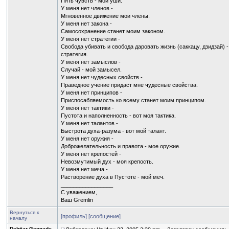
Пять чувств - мои уши.
У меня нет членов -
Мгновенное движение мои члены.
У меня нет закона -
Самосохранение станет моим законом.
У меня нет стратегии -
Свобода убивать и свобода даровать жизнь (саккацу, дзидзай) -
стратегия.
У меня нет замыслов -
Случай - мой замысел.
У меня нет чудесных свойств -
Праведное учение придаст мне чудесные свойства.
У меня нет принципов -
Приспосабляемость ко всему станет моим принципом.
У меня нет тактики -
Пустота и наполненность - вот моя тактика.
У меня нет талантов -
Быстрота духа-разума - вот мой талант.
У меня нет оружия -
Доброжелательность и правота - мое оружие.
У меня нет крепостей -
Невозмутимый дух - моя крепость.
У меня нет меча -
Растворение духа в Пустоте - мой меч.
_________________
С уважением,
Ваш Gremlin
Вернуться к
[профиль]
[сообщение]
началу
Dehtiar Gennady