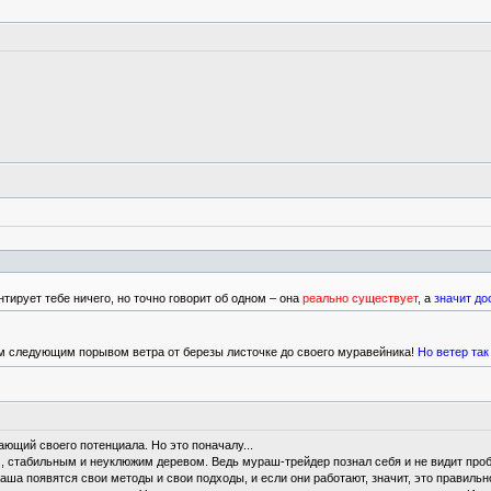
тирует тебе ничего, но точно говорит об одном – она
реально существует
, а
значит д
ом следующим порывом ветра от березы листочке до своего муравейника!
Но ветер так
ающий своего потенциала. Но это поначалу...
, стабильным и неуклюжим деревом. Ведь мураш-трейдер познал себя и не видит пробл
аша появятся свои методы и свои подходы, и если они работают, значит, это правильн