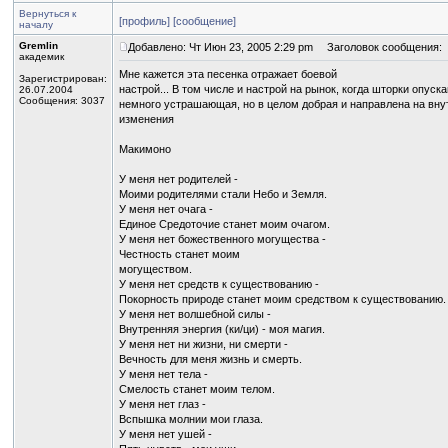
Вернуться к
[профиль]
[сообщение]
началу
Gremlin
Добавлено: Чт Июн 23, 2005 2:29 pm
Заголовок сообщения:
академик
Мне кажется эта песенка отражает боевой
Зарегистрирован:
настрой... В том числе и настрой на рынок, когда шторки опуск
26.07.2004
Сообщения: 3037
немного устрашающая, но в целом добрая и направлена на вну
изменения
Макимоно
У меня нет родителей -
Моими родителями стали Небо и Земля.
У меня нет очага -
Единое Средоточие станет моим очагом.
У меня нет божественного могущества -
Честность станет моим
могуществом.
У меня нет средств к существованию -
Покорность природе станет моим средством к существованию.
У меня нет волшебной силы -
Внутренняя энергия (ки/ци) - моя магия.
У меня нет ни жизни, ни смерти -
Вечность для меня жизнь и смерть.
У меня нет тела -
Смелость станет моим телом.
У меня нет глаз -
Вспышка молнии мои глаза.
У меня нет ушей -