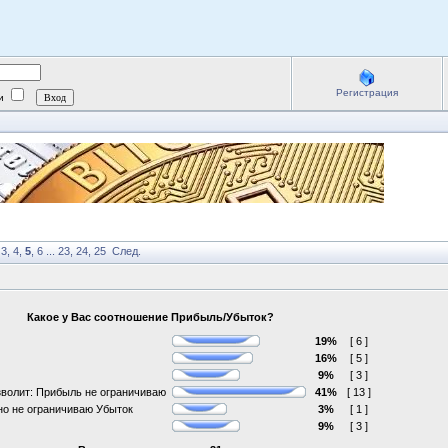
Регистрация
ии
,
3
,
4
,
5
,
6
...
23
,
24
,
25
След.
Какое у Вас соотношение Прибыль/Убыток?
19%
[ 6 ]
16%
[ 5 ]
9%
[ 3 ]
зволит: Прибыль не ограничиваю
41%
[ 13 ]
о не ограничиваю Убыток
3%
[ 1 ]
9%
[ 3 ]