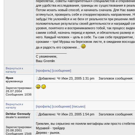
переплетах, советы «авторитетных» специалистов и откровени
для удобства исследования, границы их существования в реально
Потом искать новый способ, и начинать сначала. Для Нас важе
оглянуться, проверить себя и откорректировать направление. 
забудь! Не уклоняйся и не беги от реальности при решении люб
положительные результаты своей деятельности и награждай се
уровня, понятного и воспринимаемого тобой, так процесс виде
самим собой, назначь период и время, и обязательно размер и
него. Каждый человек – цель в себе. Ты сам себе предприятие,
сроками – три! Мураш на березовом листе, в ожидании восход
да и радость его скромнее…
_________________
С уважением,
Ваш Gremlin
Вернуться к
[профиль]
[сообщение]
началу
Ярия
Добавлено: Чт Июн 23, 2005 1:31 pm
Заголовок сообщения:
кружевница
Зарегистрирован:
26.07.2004
Сообщения: 1036
Вернуться к
[профиль]
[сообщение]
[письмо]
началу
Dehtiar Gennady
Добавлено: Чт Июн 23, 2005 1:54 pm
Заголовок сообщения:
dealer's assistant
Гремлин, вы серьезно не поняли метафоры или просто стебете
Зарегистрирован:
Муравей - трейдер
20.08.2001
Дерево - рынок.
Сообщения: 1546