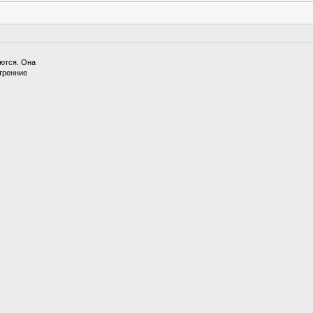
аются. Она
тренние