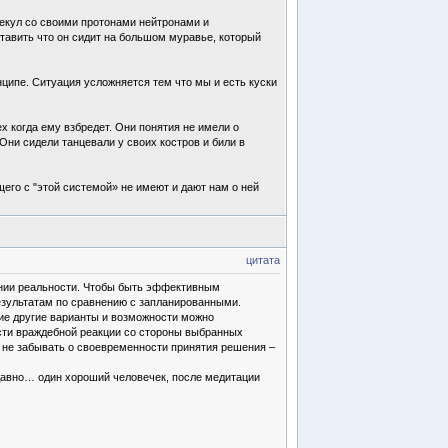
лекул со своими протонами нейтронами и
ставить что он сидит на большом муравье, который
нципе. Ситуация усложняется тем что мы и есть куски
х когда ему взбредет. Они понятия не имели о
Они сидели танцевали у своих костров и били в
щего с "этой системой» не имеют и дают нам о ней
цитата
вании реальности. Чтобы быть эффективным
езультатам по сравнению с запланированными.
кие другие варианты и возможности можно
ости враждебной реакции со стороны выбранных
о не забывать о своевременности принятия решения –
давно… один хороший человечек, после медитации