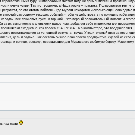
я «просветленных» гуру. Универсалии в чистом виде не применяются на практике. Иде
сти очень узкие. Так и с теориями, а Наша жизнь – практика. Пользоваться тем, что р
н результат, по его итогам поймешь, где Мураш находится и сколько еще необходимо 
Не включай самооценку текущих событий, чтобы не действовать по принципу избегания
ых задач, все-таки опыт, пусть и горький – это первый положительный момент! Алкогол
бя за их выполнение маленькими радостями, добавляя себе оптимизма для продолжен
н практически ежедневно, как полоса «ЗАГРУЗКА…» в компьютере, это воодушевляет –
 форму вознаграждения за успешный результат труда. Утешительный приз за неуспешны
 миссия, цель и задача. Так составь бизнес-план своего предприятия, сделай из себя
а солнца, и солнце, восходя, освещающее для Мураша его любимую березу. Мало кому 
сь над нами