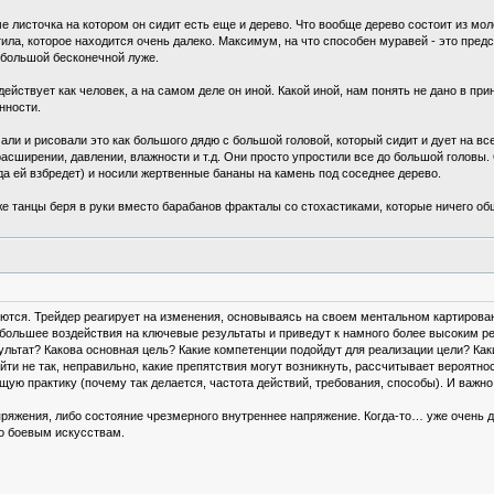
е листочка на котором он сидит есть еще и дерево. Что вообще дерево состоит из мо
тила, которое находится очень далеко. Максимум, на что способен муравей - это пред
 большой бесконечной луже.
ействует как человек, а на самом деле он иной. Какой иной, нам понять не дано в при
нности.
али и рисовали это как большого дядю с большой головой, который сидит и дует на все
сширении, давлении, влажности и т.д. Они просто упростили все до большой головы. 
да ей взбредет) и носили жертвенные бананы на камень под соседнее дерево.
же танцы беря в руки вместо барабанов фракталы со стохастиками, которые ничего об
зуются. Трейдер реагирует на изменения, основываясь на своем ментальном картиро
большее воздействия на ключевые результаты и приведут к намного более высоким р
ультат? Какова основная цель? Какие компетенции подойдут для реализации цели? Ка
йти не так, неправильно, какие препятствия могут возникнуть, рассчитывает вероятн
ую практику (почему так делается, частота действий, требования, способы). И важн
ряжения, либо состояние чрезмерного внутреннее напряжение. Когда-то… уже очень 
по боевым искусствам.