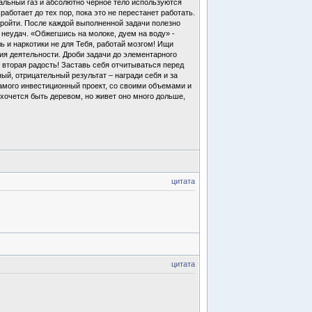
альный газ и абсолютно черное тело используются
аботает до тех пор, пока это не перестанет работать.
пройти. После каждой выполненной задачи полезно
 неудач. «Обжегшись на молоке, дуем на воду» -
ь и наркотики не для Тебя, работай мозгом! Ищи
ия деятельности. Дроби задачи до элементарного
 вторая радость! Заставь себя отчитываться перед
й, отрицательный результат – награди себя и за
 самого инвестиционный проект, со своими объемами и
хочется быть деревом, но живет оно много дольше,
цитата
цитата