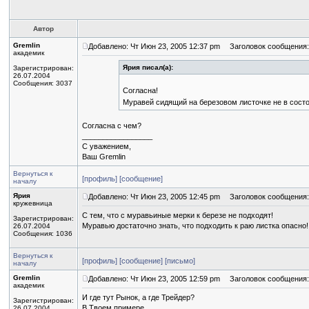
Автор
Gremlin
Добавлено: Чт Июн 23, 2005 12:37 pm
Заголовок сообщения:
академик
Ярия писал(а):
Зарегистрирован:
26.07.2004
Сообщения: 3037
Согласна!
Муравей сидящий на березовом листочке не в сост
Согласна с чем?
_________________
С уважением,
Ваш Gremlin
Вернуться к
[профиль]
[сообщение]
началу
Ярия
Добавлено: Чт Июн 23, 2005 12:45 pm
Заголовок сообщения:
кружевница
C тем, что с муравьиные мерки к березе не подходят!
Зарегистрирован:
Муравью достаточно знать, что подходить к раю листка опасно!
26.07.2004
Сообщения: 1036
Вернуться к
[профиль]
[сообщение]
[письмо]
началу
Gremlin
Добавлено: Чт Июн 23, 2005 12:59 pm
Заголовок сообщения:
академик
И где тут Рынок, а где Трейдер?
Зарегистрирован:
В Твоем примере...
26.07.2004