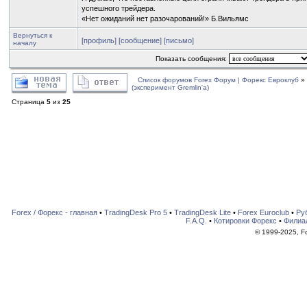
успешного трейдера.
«Нет ожиданий нет разочарований!» Б.Вильямс
Вернуться к
[профиль]
[сообщение]
[письмо]
началу
Показать сообщения:
Список форумов Forex Форум | Форекс Евроклуб
»
(эксперимент Gremlin'a)
Страница
5
из
25
Forex / Форекс - главная
•
TradingDesk Pro 5
•
TradingDesk Lite
•
Forex Euroclub
•
Ру
F.A.Q.
•
Котировки Форекс
•
Филиа
© 1999-2025, For