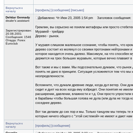
Вернуться к
[профиль]
[сообщение]
[письмо]
началу
Dehtiar Gennady
Добавлено: Чт Июн 23, 2005 1:54 pm
Заголовок сообщения:
dealer's assistant
Гремлин, вы серьезно не поняли метафоры или просто стебете
Зарегистрирован:
Муравей - трейдер
20.08.2001
Дерево - рынок.
Сообщения: 1546
Откуда: Forex
Euroclub
У муравя слишком маленькое сознание, чтобы понять, что кром
дерево состоит из молекул со своими протонами нейтронами и 
которое находится очень далеко. Максимум, на что способен м
держится на трех больших муравьях, которые вечно плавают в
Вот также и мы с вами. Мы подсознательно думаем, что рынок д
понять не дано в принципе. Ситуация усложняется тем что мы и 
неопределенности.
Вспомните, что думали древние люди, когда дул ветер. Они ду
сидит и дует на всех когда ему взбредет. Они понятия не име
расширении, давлении, влажности и т.д. Они просто упростили 
в барабаны чтобы большая голова не дула (или дула не тогда к
соседнее дерево.
Вот так делаем до сих пор и мы. Только танцуем мы теперь те
которые ничего общего с "этой системой» не имеют и дают нам 
Вернуться к
[профиль]
[сообщение]
началу
Gremlin