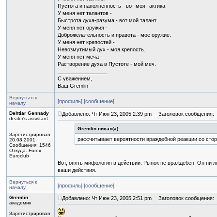
Пустота и наполненность - вот моя тактика.
У меня нет талантов -
Быстрота духа-разума - вот мой талант.
У меня нет оружия -
Доброжелательность и правота - мое оружие.
У меня нет крепостей -
Невозмутимый дух - моя крепость.
У меня нет меча -
Растворение духа в Пустоте - мой меч.
_________________
С уважением,
Ваш Gremlin
Вернуться к
[профиль]
[сообщение]
началу
Dehtiar Gennady
Добавлено: Чт Июн 23, 2005 2:39 pm
Заголовок сообщения:
dealer's assistant
Gremlin писал(а):
Зарегистрирован:
рассчитывает вероятности враждебной реакции со сто
20.08.2001
Сообщения: 1546
Откуда: Forex
Euroclub
Вот, опять мифология в действии. Рынок не враждебен. Он ни лю
ваши действия.
Вернуться к
[профиль]
[сообщение]
началу
Gremlin
Добавлено: Чт Июн 23, 2005 2:51 pm
Заголовок сообщения:
академик
Зарегистрирован: