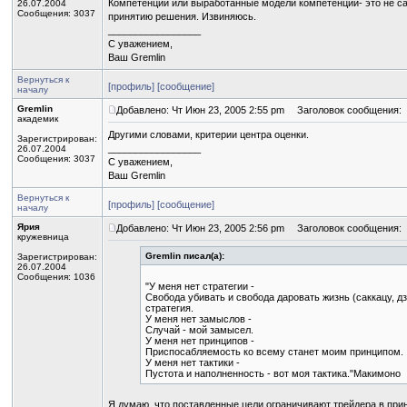
Компетенции или выработанные модели компетенций- это не сам 
26.07.2004
Сообщения: 3037
принятию решения. Извиняюсь.
_________________
С уважением,
Ваш Gremlin
Вернуться к
[профиль]
[сообщение]
началу
Gremlin
Добавлено: Чт Июн 23, 2005 2:55 pm
Заголовок сообщения:
академик
Другими словами, критерии центра оценки.
Зарегистрирован:
_________________
26.07.2004
Сообщения: 3037
С уважением,
Ваш Gremlin
Вернуться к
[профиль]
[сообщение]
началу
Ярия
Добавлено: Чт Июн 23, 2005 2:56 pm
Заголовок сообщения:
кружевница
Gremlin писал(а):
Зарегистрирован:
26.07.2004
Сообщения: 1036
"У меня нет стратегии -
Свобода убивать и свобода даровать жизнь (саккацу, дз
стратегия.
У меня нет замыслов -
Случай - мой замысел.
У меня нет принципов -
Приспосабляемость ко всему станет моим принципом.
У меня нет тактики -
Пустота и наполненность - вот моя тактика."Макимоно
Я думаю, что поставленные цели ограничивают трейдера в при