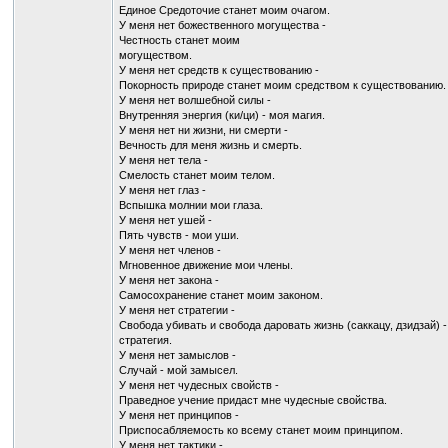
Единое Средоточие станет моим очагом.
У меня нет божественного могущества -
Честность станет моим
могуществом.
У меня нет средств к существованию -
Покорность природе станет моим средством к существованию.
У меня нет волшебной силы -
Внутренняя энергия (ки/ци) - моя магия.
У меня нет ни жизни, ни смерти -
Вечность для меня жизнь и смерть.
У меня нет тела -
Смелость станет моим телом.
У меня нет глаз -
Вспышка молнии мои глаза.
У меня нет ушей -
Пять чувств - мои уши.
У меня нет членов -
Мгновенное движение мои члены.
У меня нет закона -
Самосохранение станет моим законом.
У меня нет стратегии -
Свобода убивать и свобода даровать жизнь (саккацу, дзидзай) -
стратегия.
У меня нет замыслов -
Случай - мой замысел.
У меня нет чудесных свойств -
Праведное учение придаст мне чудесные свойства.
У меня нет принципов -
Приспосабляемость ко всему станет моим принципом.
У меня нет тактики -