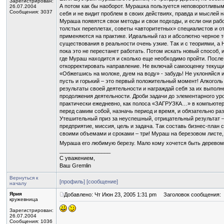
Зарегистрирован:
А потом как бы наоборот. Мурашка пользуется неповоротливы
26.07.2004
Сообщения: 3037
себя и не видит проблем в своих действиях, правда и мыслей н
Мураша появятся свои методы и свои подходы, и если они рабо
толстых переплетах, советы «авторитетных» специалистов и о
применяются на практике. Идеальный газ и абсолютно черное т
существования в реальности очень узкие. Так и с теориями, а Н
пока это не перестанет работать. Потом искать новый способ, 
где Мураш находится и сколько еще необходимо пройти. После
откорректировать направление. Не включай самооценку текущих
«Обжегшись на молоке, дуем на воду» - забудь! Не уклоняйся и
пусть и горький – это первый положительный момент! Алкоголь
результаты своей деятельности и награждай себя за их выпол
продолжения деятельности. Дроби задачи до элементарного уро
практически ежедневно, как полоса «ЗАГРУЗКА…» в компьютере
перед самим собой, назначь период и время, и обязательно ра
Утешительный приз за неуспешный, отрицательный результат – 
предприятие, миссия, цель и задача. Так составь бизнес-план 
своими объемами и сроками – три! Мураш на березовом листе,
Мураша его любимую березу. Мало кому хочется быть деревом,
_________________
С уважением,
Ваш Gremlin
Вернуться к
[профиль]
[сообщение]
началу
Ярия
Добавлено: Чт Июн 23, 2005 1:31 pm
Заголовок сообщения:
кружевница
Зарегистрирован:
26.07.2004
Сообщения: 1036