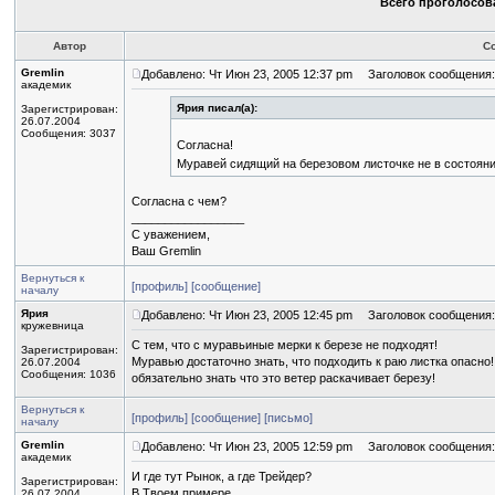
Всего проголосова
Автор
С
Gremlin
Добавлено: Чт Июн 23, 2005 12:37 pm
Заголовок сообщения:
академик
Ярия писал(а):
Зарегистрирован:
26.07.2004
Сообщения: 3037
Согласна!
Муравей сидящий на березовом листочке не в состояни
Согласна с чем?
_________________
С уважением,
Ваш Gremlin
Вернуться к
[профиль]
[сообщение]
началу
Ярия
Добавлено: Чт Июн 23, 2005 12:45 pm
Заголовок сообщения:
кружевница
C тем, что с муравьиные мерки к березе не подходят!
Зарегистрирован:
Муравью достаточно знать, что подходить к раю листка опасно!
26.07.2004
Сообщения: 1036
обязательно знать что это ветер раскачивает березу!
Вернуться к
[профиль]
[сообщение]
[письмо]
началу
Gremlin
Добавлено: Чт Июн 23, 2005 12:59 pm
Заголовок сообщения:
академик
И где тут Рынок, а где Трейдер?
Зарегистрирован:
В Твоем примере...
26.07.2004