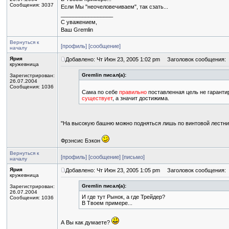
Сообщения: 3037
Если Мы "неочеловечиваем", так сзать...
_________________
С уважением,
Ваш Gremlin
Вернуться к
[профиль]
[сообщение]
началу
Ярия
Добавлено: Чт Июн 23, 2005 1:02 pm
Заголовок сообщения:
кружевница
Gremlin писал(а):
Зарегистрирован:
26.07.2004
Сообщения: 1036
Сама по себе
правильно
поставленная цель не гарантир
существует
, а значит достижима.
"На высокую башню можно подняться лишь по винтовой лестни
Фрэнсис Бэкон
Вернуться к
[профиль]
[сообщение]
[письмо]
началу
Ярия
Добавлено: Чт Июн 23, 2005 1:05 pm
Заголовок сообщения:
кружевница
Gremlin писал(а):
Зарегистрирован:
26.07.2004
И где тут Рынок, а где Трейдер?
Сообщения: 1036
В Твоем примере...
А Вы как думаете?