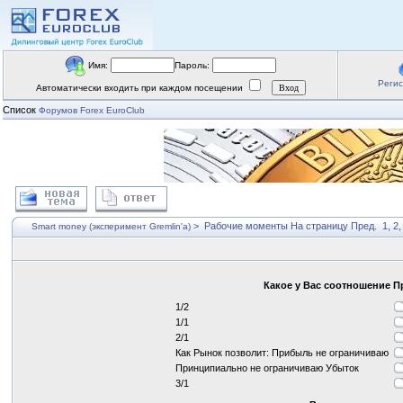
Имя:
Пароль:
Реги
Автоматически входить при каждом посещении
Список
Форумов Forex EuroClub
>
Рабочие моменты
На страницу
Пред.
1
,
2
Smart money (эксперимент Gremlin'a)
Какое у Вас соотношение 
1/2
1/1
2/1
Как Рынок позволит: Прибыль не ограничиваю
Принципиально не ограничиваю Убыток
3/1