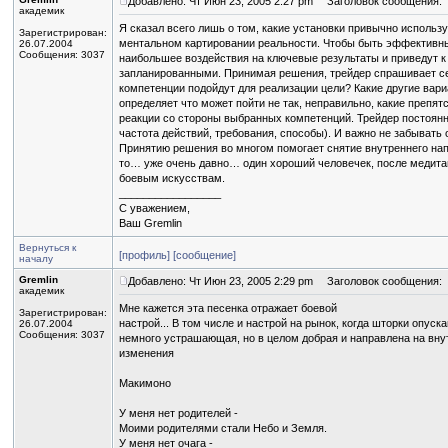
Добавлено: Чт Июн 23, 2005 2:27 pm
Заголовок сообщения:
академик
Я сказал всего лишь о том, какие установки привычно использ
Зарегистрирован:
ментальном картировании реальности. Чтобы быть эффективны
26.07.2004
Сообщения: 3037
наибольшее воздействия на ключевые результаты и приведут к
запланированными. Принимая решения, трейдер спрашивает себ
компетенции подойдут для реализации цели? Какие другие вар
определяет что может пойти не так, неправильно, какие препя
реакции со стороны выбранных компетенций. Трейдер постоянн
частота действий, требования, способы). И важно не забывать
Принятию решения во многом помогает снятие внутреннего нап
то… уже очень давно… один хороший человечек, после медитац
боевым искусствам.
_________________
С уважением,
Ваш Gremlin
Вернуться к
[профиль]
[сообщение]
началу
Gremlin
Добавлено: Чт Июн 23, 2005 2:29 pm
Заголовок сообщения:
академик
Мне кажется эта песенка отражает боевой
Зарегистрирован:
настрой... В том числе и настрой на рынок, когда шторки опуск
26.07.2004
Сообщения: 3037
немного устрашающая, но в целом добрая и направлена на вну
изменения
Макимоно
У меня нет родителей -
Моими родителями стали Небо и Земля.
У меня нет очага -