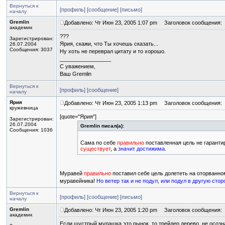
Вернуться к
[профиль]
[сообщение]
[письмо]
началу
Gremlin
Добавлено: Чт Июн 23, 2005 1:07 pm
Заголовок сообщения:
академик
???
Зарегистрирован:
Ярия, скажи, что Ты хочешь сказать...
26.07.2004
Сообщения: 3037
Ну хоть не переврал цитату и то хорошо.
_________________
С уважением,
Ваш Gremlin
Вернуться к
[профиль]
[сообщение]
началу
Ярия
Добавлено: Чт Июн 23, 2005 1:13 pm
Заголовок сообщения:
кружевница
[quote="Ярия"]
Зарегистрирован:
26.07.2004
Gremlin писал(а):
Сообщения: 1036
Сама по себе
правильно
поставленная цель не гарантир
существует
, а
значит достижима
.
Муравей
правильно
поставил себе цель долететь на оторванно
муравейника!
Но ветер так и не подул, или подул в другую стор
Вернуться к
[профиль]
[сообщение]
[письмо]
началу
Gremlin
Добавлено: Чт Июн 23, 2005 1:20 pm
Заголовок сообщения:
академик
Если шустрый мурашка это рынок, то трейдер дерево, не осозн