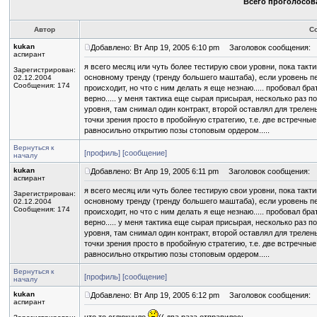
Всего проголосова
Автор
С
kukan
Добавлено: Вт Апр 19, 2005 6:10 pm
Заголовок сообщения:
аспирант
я всего месяц или чуть более тестирую свои уровни, пока такт
Зарегистрирован:
основному тренду (тренду большего маштаба), если уровень пе
02.12.2004
Сообщения: 174
происходит, но что с ним делать я еще незнаю..... пробовал бр
верно..... у меня тактика еще сырая присырая, несколько раз
уровня, там снимал один контракт, второй оставлял для трелен
точки зрения просто в пробойную стратегию, т.е. две встречные
равносильно открытию позы стоповым ордером.....
Вернуться к
[профиль]
[сообщение]
началу
kukan
Добавлено: Вт Апр 19, 2005 6:11 pm
Заголовок сообщения:
аспирант
я всего месяц или чуть более тестирую свои уровни, пока такт
Зарегистрирован:
основному тренду (тренду большего маштаба), если уровень пе
02.12.2004
Сообщения: 174
происходит, но что с ним делать я еще незнаю..... пробовал бр
верно..... у меня тактика еще сырая присырая, несколько раз
уровня, там снимал один контракт, второй оставлял для трелен
точки зрения просто в пробойную стратегию, т.е. две встречные
равносильно открытию позы стоповым ордером.....
Вернуться к
[профиль]
[сообщение]
началу
kukan
Добавлено: Вт Апр 19, 2005 6:12 pm
Заголовок сообщения:
аспирант