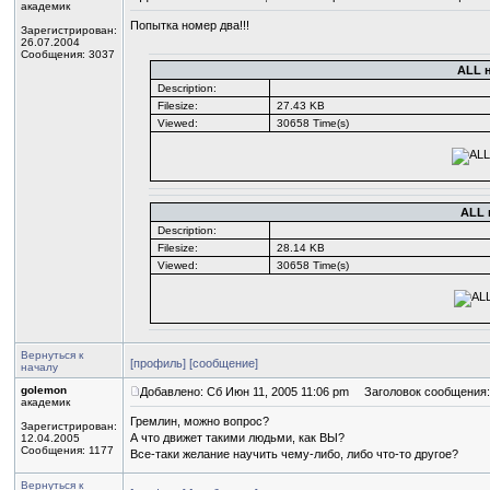
академик
Попытка номер два!!!
Зарегистрирован:
26.07.2004
Сообщения: 3037
ALL 
Description:
Filesize:
27.43 KB
Viewed:
30658 Time(s)
ALL 
Description:
Filesize:
28.14 KB
Viewed:
30658 Time(s)
Вернуться к
[профиль]
[сообщение]
началу
golemon
Добавлено: Сб Июн 11, 2005 11:06 pm
Заголовок сообщения:
академик
Гремлин, можно вопрос?
Зарегистрирован:
А что движет такими людьми, как ВЫ?
12.04.2005
Сообщения: 1177
Все-таки желание научить чему-либо, либо что-то другое?
Вернуться к