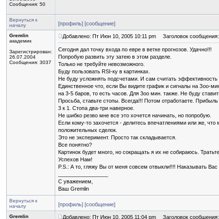
Сообщения: 50
Вернуться к
[профиль]
[сообщение]
началу
Gremlin
Добавлено: Пт Июн 10, 2005 10:11 pm
Заголовок сообщения:
академик
Сегодня дал точку входа по евре в ветке прогнозов. Удачно!!!
Зарегистрирован:
Попробую развить эту затею в этом разделе.
26.07.2004
Сообщения: 3037
Только не требуйте невозможного.
Буду пользовать RSI-ку в картинках.
Не буду усложнять подсчетами. И сам считать эффективность т
Единственное что, если Вы видите график и сигналы на Зоо-мин
на 3-5 баров, то есть часов. Для 3оо мин. также. Не буду стави
Просьба, ставьте стопы. Всегда!!! Потом отработаете. Прибыль 
3 к 1. Стопа два-три наверное.
Не шибко резво мне все это хочется начинать, но попробую.
Если кому-то захочется - делитесь впечатлениями или же, что
положительных сделок.
Это не эксперимент. Просто так складывается.
Все понятно?
Картинок будет много, но сокращать я их не собираюсь. Трать
Успехов Нам!
P.S.: А то, гляжу Вы от меня совсем отвыкли!!!! Наказывать Ва
_________________
С уважением,
Ваш Gremlin
Вернуться к
[профиль]
[сообщение]
началу
Gremlin
Добавлено: Пт Июн 10, 2005 11:04 pm
Заголовок сообщения: