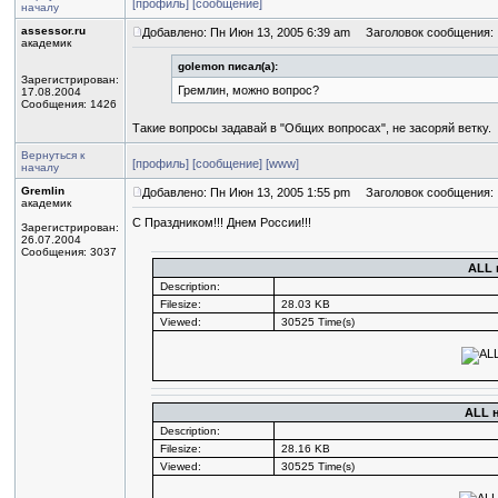
[профиль]
[сообщение]
началу
assessor.ru
Добавлено: Пн Июн 13, 2005 6:39 am
Заголовок сообщения:
академик
golemon писал(а):
Зарегистрирован:
Гремлин, можно вопрос?
17.08.2004
Сообщения: 1426
Такие вопросы задавай в "Общих вопросах", не засоряй ветку.
Вернуться к
[профиль]
[сообщение]
[www]
началу
Gremlin
Добавлено: Пн Июн 13, 2005 1:55 pm
Заголовок сообщения:
академик
С Праздником!!! Днем России!!!
Зарегистрирован:
26.07.2004
Сообщения: 3037
ALL 
Description:
Filesize:
28.03 KB
Viewed:
30525 Time(s)
ALL 
Description:
Filesize:
28.16 KB
Viewed:
30525 Time(s)