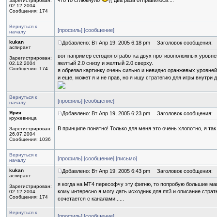
что то сглюкнуло
(( два раза отправилось....
Зарегистрирован:
02.12.2004
Сообщения: 174
Вернуться к
[профиль]
[сообщение]
началу
kukan
Добавлено: Вт Апр 19, 2005 6:18 pm
Заголовок сообщения:
аспирант
вот например сегодня отработка двух противоположных уровней,
Зарегистрирован:
желтый 2.0 снизу и желтый 2.0 сверху.
02.12.2004
Сообщения: 174
я обрезал картинку очень сильно и невидно оранжевых уровней
и еще, может я и не прав, но я ищу стратегию для игры внутри д
Вернуться к
[профиль]
[сообщение]
началу
Ярия
Добавлено: Вт Апр 19, 2005 6:23 pm
Заголовок сообщения:
кружевница
В принципе понятно! Только для меня это очень хлопотно, я так
Зарегистрирован:
26.07.2004
Сообщения: 1036
Вернуться к
[профиль]
[сообщение]
[письмо]
началу
kukan
Добавлено: Вт Апр 19, 2005 6:43 pm
Заголовок сообщения:
аспирант
я когда на MT4 пересофчу эту фигню, то попробую большие маш
Зарегистрирован:
кому интересно я могу дать исходник для mt3 и описание страт
02.12.2004
Сообщения: 174
сочетается с каналами......
Вернуться к
[профиль]
[сообщение]