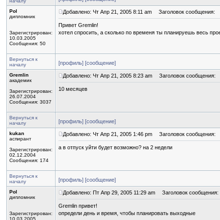
началу
Pol
Добавлено: Чт Апр 21, 2005 8:11 am
Заголовок сообщения:
дипломник
Привет Gremlin!
хотел спросить, а сколько по временя ты планируешь весь про
Зарегистрирован:
10.03.2005
Сообщения: 50
Вернуться к
[профиль]
[сообщение]
началу
Gremlin
Добавлено: Чт Апр 21, 2005 8:23 am
Заголовок сообщения:
академик
10 месяцев
Зарегистрирован:
26.07.2004
Сообщения: 3037
Вернуться к
[профиль]
[сообщение]
началу
kukan
Добавлено: Чт Апр 21, 2005 1:46 pm
Заголовок сообщения:
аспирант
а в отпуск уйти будет возможно? на 2 недели
Зарегистрирован:
02.12.2004
Сообщения: 174
Вернуться к
[профиль]
[сообщение]
началу
Pol
Добавлено: Пт Апр 29, 2005 11:29 am
Заголовок сообщения:
дипломник
Gremlin привет!
определи день и время, чтобы планировать выходные
Зарегистрирован:
10.03.2005