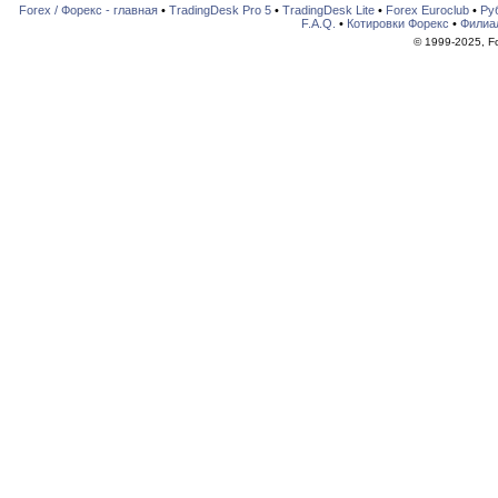
Forex / Форекс - главная
•
TradingDesk Pro 5
•
TradingDesk Lite
•
Forex Euroclub
•
Ру
F.A.Q.
•
Котировки Форекс
•
Филиа
© 1999-2025, For