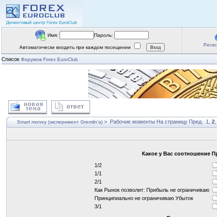
Имя:
Пароль:
Реги
Автоматически входить при каждом посещении
Список
Форумов Forex EuroClub
>
Рабочие моменты
На страницу
Пред.
1
,
2
Smart money (эксперимент Gremlin'a)
Какое у Вас соотношение 
1/2
1/1
2/1
Как Рынок позволит: Прибыль не ограничиваю
Принципиально не ограничиваю Убыток
3/1