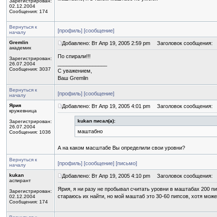
Зарегистрирован:
02.12.2004
Сообщения: 174
Вернуться к
[профиль]
[сообщение]
началу
Gremlin
Добавлено: Вт Апр 19, 2005 2:59 pm
Заголовок сообщения:
академик
По спирали!!!
Зарегистрирован:
_________________
26.07.2004
Сообщения: 3037
С уважением,
Ваш Gremlin
Вернуться к
[профиль]
[сообщение]
началу
Ярия
Добавлено: Вт Апр 19, 2005 4:01 pm
Заголовок сообщения:
кружевница
kukan писал(а):
Зарегистрирован:
26.07.2004
маштабно
Сообщения: 1036
А на каком масштабе Вы определили свои уровни?
Вернуться к
[профиль]
[сообщение]
[письмо]
началу
kukan
Добавлено: Вт Апр 19, 2005 4:10 pm
Заголовок сообщения:
аспирант
Ярия, я ни разу не пробывал считать уровни в маштабах 200 пип
Зарегистрирован:
стараюсь их найти, но мой маштаб это 30-60 пипсов, хотя може
02.12.2004
Сообщения: 174