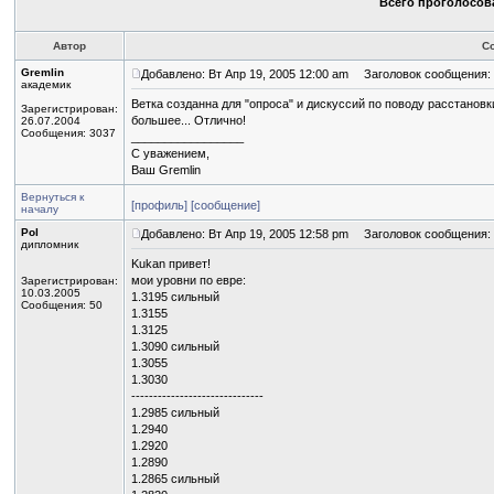
Всего проголосова
Автор
С
Gremlin
Добавлено: Вт Апр 19, 2005 12:00 am
Заголовок сообщения:
академик
Ветка созданна для "опроса" и дискуссий по поводу расстановки
Зарегистрирован:
большее... Отлично!
26.07.2004
Сообщения: 3037
_________________
С уважением,
Ваш Gremlin
Вернуться к
[профиль]
[сообщение]
началу
Pol
Добавлено: Вт Апр 19, 2005 12:58 pm
Заголовок сообщения:
дипломник
Kukan привет!
мои уровни по евре:
Зарегистрирован:
10.03.2005
1.3195 сильный
Сообщения: 50
1.3155
1.3125
1.3090 сильный
1.3055
1.3030
------------------------------
1.2985 сильный
1.2940
1.2920
1.2890
1.2865 сильный