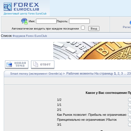
Имя:
Пароль:
Реги
Автоматически входить при каждом посещении
Список
Форумов Forex EuroClub
>
Рабочие моменты
На страницу
1
,
2
,
3
...
23
Smart money (эксперимент Gremlin'a)
Какое у Вас соотношение 
1/2
1/1
2/1
Как Рынок позволит: Прибыль не ограничиваю
Принципиально не ограничиваю Убыток
3/1