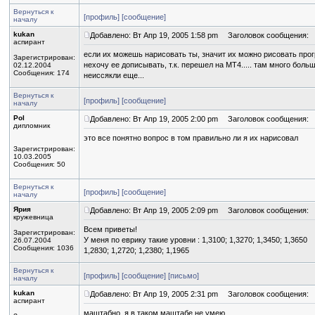
Вернуться к
[профиль]
[сообщение]
началу
kukan
Добавлено: Вт Апр 19, 2005 1:58 pm
Заголовок сообщения:
аспирант
если их можешь нарисовать ты, значит их можно рисовать прогр
Зарегистрирован:
нехочу ее дописывать, т.к. перешел на MT4..... там много боль
02.12.2004
Сообщения: 174
неиссякли еще...
Вернуться к
[профиль]
[сообщение]
началу
Pol
Добавлено: Вт Апр 19, 2005 2:00 pm
Заголовок сообщения:
дипломник
это все понятно вопрос в том правильно ли я их нарисовал
Зарегистрирован:
10.03.2005
Сообщения: 50
Вернуться к
[профиль]
[сообщение]
началу
Ярия
Добавлено: Вт Апр 19, 2005 2:09 pm
Заголовок сообщения:
кружевница
Всем приветы!
Зарегистрирован:
У меня по еврику такие уровни : 1,3100; 1,3270; 1,3450; 1,3650
26.07.2004
Сообщения: 1036
1,2830; 1,2720; 1,2380; 1,1965
Вернуться к
[профиль]
[сообщение]
[письмо]
началу
kukan
Добавлено: Вт Апр 19, 2005 2:31 pm
Заголовок сообщения:
аспирант
маштабно, я в таком маштабе не умею..