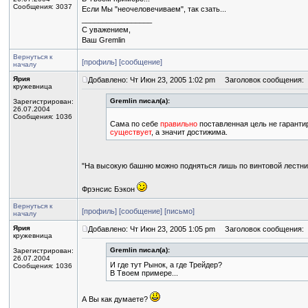
Сообщения: 3037
Если Мы "неочеловечиваем", так сзать...
_________________
С уважением,
Ваш Gremlin
Вернуться к
[профиль]
[сообщение]
началу
Ярия
Добавлено: Чт Июн 23, 2005 1:02 pm
Заголовок сообщения:
кружевница
Gremlin писал(а):
Зарегистрирован:
26.07.2004
Сообщения: 1036
Сама по себе
правильно
поставленная цель не гарантир
существует
, а значит достижима.
"На высокую башню можно подняться лишь по винтовой лестни
Фрэнсис Бэкон
Вернуться к
[профиль]
[сообщение]
[письмо]
началу
Ярия
Добавлено: Чт Июн 23, 2005 1:05 pm
Заголовок сообщения:
кружевница
Gremlin писал(а):
Зарегистрирован:
26.07.2004
И где тут Рынок, а где Трейдер?
Сообщения: 1036
В Твоем примере...
А Вы как думаете?