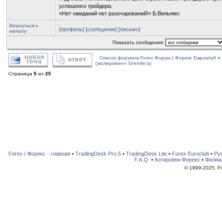
успешного трейдера.
«Нет ожиданий нет разочарований!» Б.Вильямс
Вернуться к
[профиль]
[сообщение]
[письмо]
началу
Показать сообщения:
Список форумов Forex Форум | Форекс Евроклуб
»
(эксперимент Gremlin'a)
Страница
5
из
25
Forex / Форекс - главная
•
TradingDesk Pro 5
•
TradingDesk Lite
•
Forex Euroclub
•
Ру
F.A.Q.
•
Котировки Форекс
•
Филиа
© 1999-2025, For