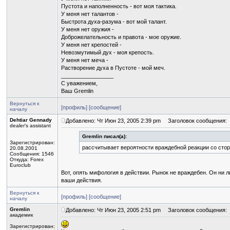
Пустота и наполненность - вот моя тактика.
У меня нет талантов -
Быстрота духа-разума - вот мой талант.
У меня нет оружия -
Доброжелательность и правота - мое оружие.
У меня нет крепостей -
Невозмутимый дух - моя крепость.
У меня нет меча -
Растворение духа в Пустоте - мой меч.
_________________
С уважением,
Ваш Gremlin
Вернуться к
[профиль]
[сообщение]
началу
Dehtiar Gennady
Добавлено: Чт Июн 23, 2005 2:39 pm
Заголовок сообщения:
dealer's assistant
Gremlin писал(а):
Зарегистрирован:
рассчитывает вероятности враждебной реакции со сто
20.08.2001
Сообщения: 1546
Откуда: Forex
Euroclub
Вот, опять мифология в действии. Рынок не враждебен. Он ни лю
ваши действия.
Вернуться к
[профиль]
[сообщение]
началу
Gremlin
Добавлено: Чт Июн 23, 2005 2:51 pm
Заголовок сообщения:
академик
Зарегистрирован: