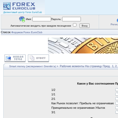
Имя:
Пароль:
Реги
Автоматически входить при каждом посещении
Список
Форумов Forex EuroClub
>
Рабочие моменты
На страницу
Пред.
1
,
2
Smart money (эксперимент Gremlin'a)
Какое у Вас соотношение 
1/2
1/1
2/1
Как Рынок позволит: Прибыль не ограничиваю
Принципиально не ограничиваю Убыток
3/1