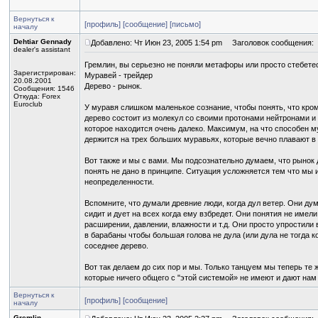
Вернуться к
[профиль]
[сообщение]
[письмо]
началу
Dehtiar Gennady
Добавлено: Чт Июн 23, 2005 1:54 pm
Заголовок сообщения:
dealer's assistant
Гремлин, вы серьезно не поняли метафоры или просто стебете
Зарегистрирован:
Муравей - трейдер
20.08.2001
Дерево - рынок.
Сообщения: 1546
Откуда: Forex
Euroclub
У муравя слишком маленькое сознание, чтобы понять, что кром
дерево состоит из молекул со своими протонами нейтронами и 
которое находится очень далеко. Максимум, на что способен м
держится на трех больших муравьях, которые вечно плавают в
Вот также и мы с вами. Мы подсознательно думаем, что рынок д
понять не дано в принципе. Ситуация усложняется тем что мы и 
неопределенности.
Вспомните, что думали древние люди, когда дул ветер. Они ду
сидит и дует на всех когда ему взбредет. Они понятия не име
расширении, давлении, влажности и т.д. Они просто упростили 
в барабаны чтобы большая голова не дула (или дула не тогда к
соседнее дерево.
Вот так делаем до сих пор и мы. Только танцуем мы теперь те
которые ничего общего с "этой системой» не имеют и дают нам 
Вернуться к
[профиль]
[сообщение]
началу
Gremlin