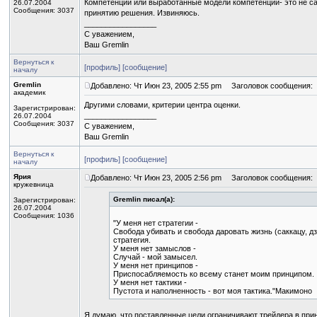
Компетенции или выработанные модели компетенций- это не сам 
26.07.2004
Сообщения: 3037
принятию решения. Извиняюсь.
_________________
С уважением,
Ваш Gremlin
Вернуться к
[профиль]
[сообщение]
началу
Gremlin
Добавлено: Чт Июн 23, 2005 2:55 pm
Заголовок сообщения:
академик
Другими словами, критерии центра оценки.
Зарегистрирован:
_________________
26.07.2004
Сообщения: 3037
С уважением,
Ваш Gremlin
Вернуться к
[профиль]
[сообщение]
началу
Ярия
Добавлено: Чт Июн 23, 2005 2:56 pm
Заголовок сообщения:
кружевница
Gremlin писал(а):
Зарегистрирован:
26.07.2004
Сообщения: 1036
"У меня нет стратегии -
Свобода убивать и свобода даровать жизнь (саккацу, дз
стратегия.
У меня нет замыслов -
Случай - мой замысел.
У меня нет принципов -
Приспосабляемость ко всему станет моим принципом.
У меня нет тактики -
Пустота и наполненность - вот моя тактика."Макимоно
Я думаю, что поставленные цели ограничивают трейдера в при