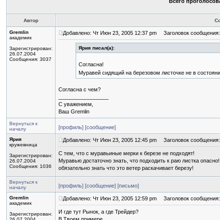
Всего проголосова
Автор
С
Gremlin
Добавлено: Чт Июн 23, 2005 12:37 pm
Заголовок сообщения:
академик
Ярия писал(а):
Зарегистрирован:
26.07.2004
Сообщения: 3037
Согласна!
Муравей сидящий на березовом листочке не в состояни
Согласна с чем?
_________________
С уважением,
Ваш Gremlin
Вернуться к
[профиль]
[сообщение]
началу
Ярия
Добавлено: Чт Июн 23, 2005 12:45 pm
Заголовок сообщения:
кружевница
C тем, что с муравьиные мерки к березе не подходят!
Зарегистрирован:
Муравью достаточно знать, что подходить к раю листка опасно!
26.07.2004
Сообщения: 1036
обязательно знать что это ветер раскачивает березу!
Вернуться к
[профиль]
[сообщение]
[письмо]
началу
Gremlin
Добавлено: Чт Июн 23, 2005 12:59 pm
Заголовок сообщения:
академик
И где тут Рынок, а где Трейдер?
Зарегистрирован:
В Твоем примере...
26.07.2004