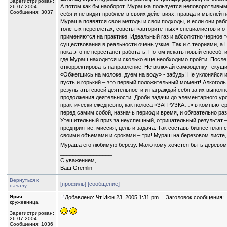
Зарегистрирован:
А потом как бы наоборот. Мурашка пользуется неповоротливы
26.07.2004
Сообщения: 3037
себя и не видит проблем в своих действиях, правда и мыслей н
Мураша появятся свои методы и свои подходы, и если они рабо
толстых переплетах, советы «авторитетных» специалистов и о
применяются на практике. Идеальный газ и абсолютно черное т
существования в реальности очень узкие. Так и с теориями, а Н
пока это не перестанет работать. Потом искать новый способ, 
где Мураш находится и сколько еще необходимо пройти. После
откорректировать направление. Не включай самооценку текущих
«Обжегшись на молоке, дуем на воду» - забудь! Не уклоняйся и
пусть и горький – это первый положительный момент! Алкоголь
результаты своей деятельности и награждай себя за их выпол
продолжения деятельности. Дроби задачи до элементарного уро
практически ежедневно, как полоса «ЗАГРУЗКА…» в компьютере
перед самим собой, назначь период и время, и обязательно ра
Утешительный приз за неуспешный, отрицательный результат – 
предприятие, миссия, цель и задача. Так составь бизнес-план 
своими объемами и сроками – три! Мураш на березовом листе,
Мураша его любимую березу. Мало кому хочется быть деревом,
_________________
С уважением,
Ваш Gremlin
Вернуться к
[профиль]
[сообщение]
началу
Ярия
Добавлено: Чт Июн 23, 2005 1:31 pm
Заголовок сообщения:
кружевница
Зарегистрирован:
26.07.2004
Сообщения: 1036