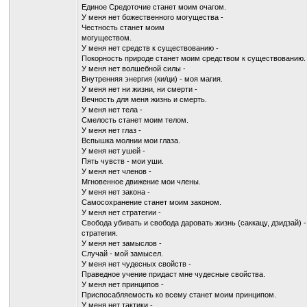
Единое Средоточие станет моим очагом.
У меня нет божественного могущества -
Честность станет моим
могуществом.
У меня нет средств к существованию -
Покорность природе станет моим средством к существованию.
У меня нет волшебной силы -
Внутренняя энергия (ки/ци) - моя магия.
У меня нет ни жизни, ни смерти -
Вечность для меня жизнь и смерть.
У меня нет тела -
Смелость станет моим телом.
У меня нет глаз -
Вспышка молнии мои глаза.
У меня нет ушей -
Пять чувств - мои уши.
У меня нет членов -
Мгновенное движение мои члены.
У меня нет закона -
Самосохранение станет моим законом.
У меня нет стратегии -
Свобода убивать и свобода даровать жизнь (саккацу, дзидзай) -
стратегия.
У меня нет замыслов -
Случай - мой замысел.
У меня нет чудесных свойств -
Праведное учение придаст мне чудесные свойства.
У меня нет принципов -
Приспосабляемость ко всему станет моим принципом.
У меня нет тактики -