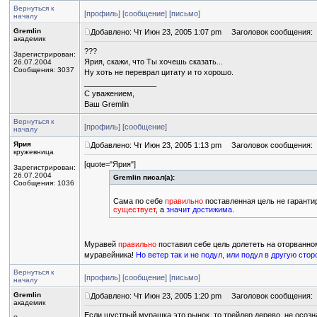
Вернуться к
[профиль]
[сообщение]
[письмо]
началу
Gremlin
Добавлено: Чт Июн 23, 2005 1:07 pm
Заголовок сообщения:
академик
???
Зарегистрирован:
Ярия, скажи, что Ты хочешь сказать...
26.07.2004
Сообщения: 3037
Ну хоть не переврал цитату и то хорошо.
_________________
С уважением,
Ваш Gremlin
Вернуться к
[профиль]
[сообщение]
началу
Ярия
Добавлено: Чт Июн 23, 2005 1:13 pm
Заголовок сообщения:
кружевница
[quote="Ярия"]
Зарегистрирован:
26.07.2004
Gremlin писал(а):
Сообщения: 1036
Сама по себе
правильно
поставленная цель не гарантир
существует
, а
значит достижима
.
Муравей
правильно
поставил себе цель долететь на оторванно
муравейника!
Но ветер так и не подул, или подул в другую стор
Вернуться к
[профиль]
[сообщение]
[письмо]
началу
Gremlin
Добавлено: Чт Июн 23, 2005 1:20 pm
Заголовок сообщения:
академик
Если шустрый мурашка это рынок, то трейдер дерево, не осозн