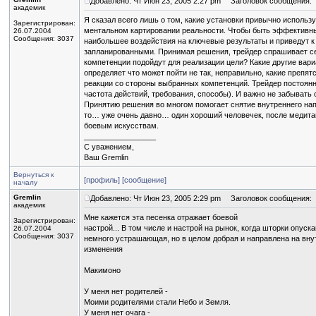
Добавлено: Чт Июн 23, 2005 2:27 pm
Заголовок сообщения:
академик
Я сказал всего лишь о том, какие установки привычно использ
Зарегистрирован:
ментальном картировании реальности. Чтобы быть эффективны
26.07.2004
Сообщения: 3037
наибольшее воздействия на ключевые результаты и приведут к
запланированными. Принимая решения, трейдер спрашивает себ
компетенции подойдут для реализации цели? Какие другие вар
определяет что может пойти не так, неправильно, какие препя
реакции со стороны выбранных компетенций. Трейдер постоянн
частота действий, требования, способы). И важно не забывать
Принятию решения во многом помогает снятие внутреннего нап
то… уже очень давно… один хороший человечек, после медитац
боевым искусствам.
_________________
С уважением,
Ваш Gremlin
Вернуться к
[профиль]
[сообщение]
началу
Gremlin
Добавлено: Чт Июн 23, 2005 2:29 pm
Заголовок сообщения:
академик
Мне кажется эта песенка отражает боевой
Зарегистрирован:
настрой... В том числе и настрой на рынок, когда шторки опуск
26.07.2004
Сообщения: 3037
немного устрашающая, но в целом добрая и направлена на вну
изменения
Макимоно
У меня нет родителей -
Моими родителями стали Небо и Земля.
У меня нет очага -