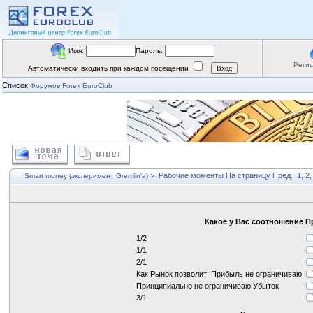
Имя:
Пароль:
Реги
Автоматически входить при каждом посещении
Список
Форумов Forex EuroClub
>
Рабочие моменты
На страницу
Пред.
1
,
2
Smart money (эксперимент Gremlin'a)
Какое у Вас соотношение 
1/2
1/1
2/1
Как Рынок позволит: Прибыль не ограничиваю
Принципиально не ограничиваю Убыток
3/1