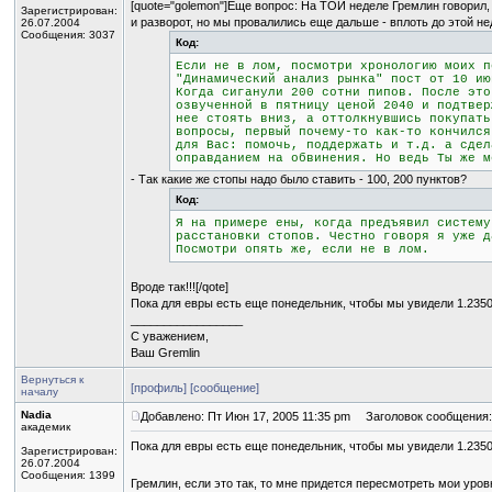
[quote="golemon"]Еще вопрос: На ТОЙ неделе Гремлин говорил, 
Зарегистрирован:
и разворот, но мы провалились еще дальше - вплоть до этой нед
26.07.2004
Сообщения: 3037
Код:
Если не в лом, посмотри хронологию моих п
"Динамический анализ рынка" пост от 10 ию
Когда сиганули 200 сотни пипов. После это
озвученной в пятницу ценой 2040 и подтвер
нее стоять вниз, а оттолкнувшись покупать
вопросы, первый почему-то как-то кончился
для Вас: помочь, поддержать и т.д. а сдел
оправданием на обвинения. Но ведь Ты же м
- Так какие же стопы надо было ставить - 100, 200 пунктов?
Код:
Я на примере ены, когда предъявил систему
расстановки стопов. Честно говоря я уже д
Посмотри опять же, если не в лом.
Вроде так!!![/qote]
Пока для евры есть еще понедельник, чтобы мы увидели 1.2350
_________________
С уважением,
Ваш Gremlin
Вернуться к
[профиль]
[сообщение]
началу
Nadia
Добавлено: Пт Июн 17, 2005 11:35 pm
Заголовок сообщения:
академик
Пока для евры есть еще понедельник, чтобы мы увидели 1.2350
Зарегистрирован:
26.07.2004
Сообщения: 1399
Гремлин, если это так, то мне придется пересмотреть мои уро