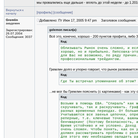
мы провалились еще дальше - вплоть до этой недели - до 1.2016
Вернуться к
[профиль]
[сообщение]
началу
Gremlin
Добавлено: Пт Июн 17, 2005 9:47 pm
Заголовок сообщения:
академик
golemon писал(а):
Зарегистрирован:
26.07.2004
Всё это, конечно, хорошо - 200 пунктов профита, либо 30
Сообщения: 3037
Код:
Облизывать Рынок очень сложно, и ес
хорошо, но и прибыльно. Пипсовка-эт
для Вас не возможно, по ряду причин
профессионильным трейдингом.
Гремлин долго и упорно говроит, что рынок развивается
Код:
Где Ты встречал упоминание об этом?
...не мог бы Гремлин пояснить (с картинками) - как эту
Код:
Возьми в помощь ЕВА. "Спираль" как 
скручивать, так и раскручивать. Гра
разных временных периодах. От больш
Учитываются все звенья цепочки, опр
реперные, т.е. ключевые точки, важн
бенчмаркинг (Поэтому безопасность, 
Время устойчиво и не условно. Доход
очень сложен. Чтобы понять, как он 
должен рассматривать проблемы с раз
Для этого ему необходимо овладеть р