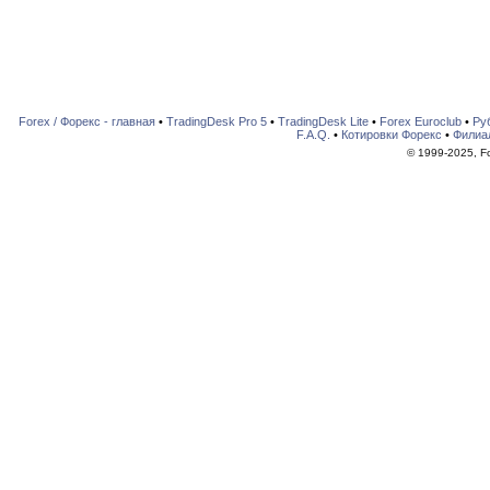
Forex / Форекс - главная
•
TradingDesk Pro 5
•
TradingDesk Lite
•
Forex Euroclub
•
Ру
F.A.Q.
•
Котировки Форекс
•
Филиа
© 1999-2025, For