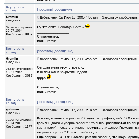
Вернуться к
[профиль]
[сообщение]
началу
Gremlin
Добавлено: Ср Июн 15, 2005 4:56 pm
Заголовок сообщения:
академик
Ну что опять неожиданность?
Зарегистрирован:
26.07.2004
_________________
Сообщения: 3037
С уважением,
Ваш Gremlin
Вернуться к
[профиль]
[сообщение]
началу
Gremlin
Добавлено: Пт Июн 17, 2005 4:55 pm
Заголовок сообщения:
академик
Сегодня меня отсутствовало.
Зарегистрирован:
В целом ждем закрытия недели!!!
26.07.2004
Сообщения: 3037
грррр
_________________
С уважением,
Ваш Gremlin
Вернуться к
[профиль]
[сообщение]
началу
golemon
Добавлено: Пт Июн 17, 2005 7:19 pm
Заголовок сообщения:
академик
Всё это, конечно, хорошо - 200 пунктов профита, либо 300 - в пи
Зарегистрирован:
Гремлин долго и упорно говроит, что рынок развивается по спир
12.04.2005
Сообщения: 1177
картинками) - как эту спираль просчитать, и далее, Гремлин гр
второго квартала? Или что-либо еще?
Еще вопрос: На ТОЙ неделе Гремлин говорил, что надо царапнут