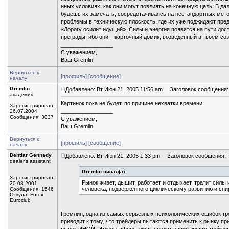
иных условиях, как они могут повлиять на конечную цель. В д
будешь их замечать, сосредотачиваясь на нестандартных мето
проблемы в техническую плоскость, где их уже поджидают п
«Дорогу осилит идущий». Силы и энергия появятся на пути дос
преграды, ибо они – карточный домик, возведенный в твоем со
_________________
С уважением,
Ваш Gremlin
Вернуться к
[профиль]
[сообщение]
началу
Gremlin
Добавлено: Вт Июн 21, 2005 11:56 am
Заголовок сообщения:
академик
Картинок пока не будет, по причине нехватки времени.
Зарегистрирован:
_________________
26.07.2004
Сообщения: 3037
С уважением,
Ваш Gremlin
Вернуться к
[профиль]
[сообщение]
началу
Dehtiar Gennady
Добавлено: Вт Июн 21, 2005 1:33 pm
Заголовок сообщения:
dealer's assistant
Gremlin писал(а):
Зарегистрирован:
Рынок живет, дышит, работает и отдыхает, тратит силы 
20.08.2001
человека, подверженного циклическому развитию и сп
Сообщения: 1546
Откуда: Forex
Euroclub
Гремлин, одна из самых серьезных психологических ошибок тре
приводит к тому, что трейдеры пытаются применить к рынку п