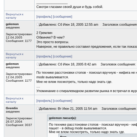
_________________
Смотри глазами своей души и будь собой.
Вернуться к
[профиль]
[сообщение]
началу
golemon
Добавлено: Сб Июн 18, 2005 12:55 am
Заголовок сообщения
академик
2 Гремлин
Зарегистрирован:
Обвиняю? В чем?
12.04.2005
Сообщения: 1177
Это просто вопросы.
Наверное, не правильно составил предложения, если так показ
Вернуться к
[профиль]
[сообщение]
началу
golemon
Добавлено: Сб Июн 18, 2005 8:42 am
Заголовок сообщения:
академик
По технике расстоновки стопов - поискал вручную - нифига не 
Зарегистрирован:
mode вываливается.
12.04.2005
Сообщения: 1177
Мне не влом посмотреть, только надо знать где.
....
Упоминание о спиралевидном развитии рынка я встречал в ж
Вернуться к
[профиль]
[сообщение]
началу
Gremlin
Добавлено: Вт Июн 21, 2005 11:54 am
Заголовок сообщения:
академик
golemon писал(а):
Зарегистрирован:
26.07.2004
По технике расстоновки стопов - поискал вручную - ни
Сообщения: 3037
пашет - в debug mode вываливается.
Мне не влом посмотреть, только надо знать где.
Код: