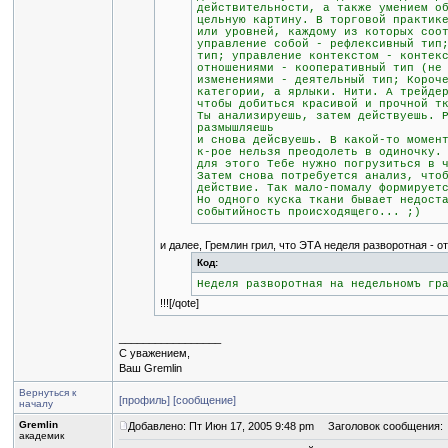
действительности, а также умением о
цельную картину. В торговой практик
или уровней, каждому из которых соо
управление собой - рефлексивный тип
тип; управление контекстом - контек
отношениями - кооперативный тип (не
изменениями - деятельный тип; Короч
категории, а ярлыки. Нити. А трейде
чтобы добиться красивой и прочной т
Ты анализируешь, затем действуешь. 
размышляешь
и снова дейсвуешь. В какой-то момен
к-рое нельзя преодолеть в одиночку.
для этого Тебе нужно погрузиться в 
Затем снова потребуется анализ, что
действие. Так мало-помалу формирует
Но одного куска ткани бывает недост
событийность происходящего... ;)
и далее, Гремлин грил, что ЭТА неделя разворотная - о
Код:
Неделя разворотная на недельномъ гр
!!![/qote]
_________________
С уважением,
Ваш Gremlin
Вернуться к
[профиль]
[сообщение]
началу
Gremlin
Добавлено: Пт Июн 17, 2005 9:48 pm
Заголовок сообщения:
академик