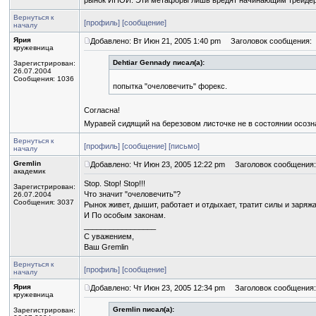
рынок ИНОЙ. Эти метафоры лишь вредят начинающим трейде
Вернуться к
[профиль]
[сообщение]
началу
Ярия
Добавлено: Вт Июн 21, 2005 1:40 pm
Заголовок сообщения:
кружевница
Dehtiar Gennady писал(а):
Зарегистрирован:
26.07.2004
Сообщения: 1036
попытка "очеловечить" форекс.
Согласна!
Муравей сидящий на березовом листочке не в состоянии осозн
Вернуться к
[профиль]
[сообщение]
[письмо]
началу
Gremlin
Добавлено: Чт Июн 23, 2005 12:22 pm
Заголовок сообщения:
академик
Stop. Stop! Stop!!!
Зарегистрирован:
Что значит "очеловечить"?
26.07.2004
Сообщения: 3037
Рынок живет, дышит, работает и отдыхает, тратит силы и заряж
И По особым законам.
_________________
С уважением,
Ваш Gremlin
Вернуться к
[профиль]
[сообщение]
началу
Ярия
Добавлено: Чт Июн 23, 2005 12:34 pm
Заголовок сообщения:
кружевница
Gremlin писал(а):
Зарегистрирован: