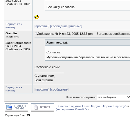
26.07.2004
Сообщения: 1036
Все как у человека.
Вернуться к
[профиль]
[сообщение]
[письмо]
началу
Gremlin
Добавлено: Чт Июн 23, 2005 12:37 pm
Заголовок сообщения:
академик
Ярия писал(а):
Зарегистрирован:
26.07.2004
Сообщения: 3037
Согласна!
Муравей сидящий на березовом листочке не в состояни
Согласна с чем?
_________________
С уважением,
Ваш Gremlin
Вернуться к
[профиль]
[сообщение]
началу
Показать сообщения:
Список форумов Forex Форум | Форекс Евроклуб
»
(эксперимент Gremlin'a)
Страница
4
из
25