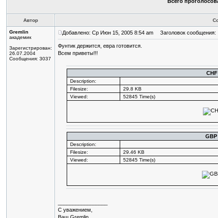
Всего проголосова
Автор
С
Gremlin
Добавлено: Ср Июн 15, 2005 8:54 am
Заголовок сообщения:
академик
Фунтик держится, евра готовится.
Зарегистрирован:
Всем приветы!!!
26.07.2004
Сообщения: 3037
CHF
Description:
Filesize:
29.8 KB
Viewed:
52845 Time(s)
GBP
Description:
Filesize:
29.46 KB
Viewed:
52845 Time(s)
_________________
С уважением,
Ваш Gremlin