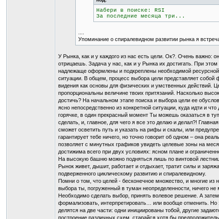
Набери в поиске: RSI
За последние месяца три...
....
Упоминание о спиралевидном развитии рынка я встре
У Рынка, как и у каждого из нас есть цели. Ок?. Очень важно: 
отрицаешь. Задача у нас, как и у Рынка их достигать. При это
надлежаще оформлены и подкреплены необходимой ресурсной ба
ситуации. В общем, процесс выбора цели представляет собой 
видения как основы для физических и умственных действий. Ц
пропорциональны величине твоих притязаний. Насколько высок
достичь? На начальном этапе поиска и выбора цели ее обусловл
ясно непосредственно из конкретной ситуации, куда идти и что
горячке, в один прекрасный момент Ты можешь оказаться в тупи
сделать, и, главное, для чего я все это делаю и делал?! Главн
сможет осветить путь и указать на рифы и скалы, или предупр
гарантирует тебе ничего, но точно говорит об одном – она реа
позволяет с минутных графиков увидеть целевые зоны на меся
достижима всего при двух условиях: ясном плане и ограничен
На высокую башню можно подняться лишь по винтовой лестниц
Рынок живет, дышит, работает и отдыхает, тратит силы и заряж
подверженного циклическому развитию и спиралевидному.
Помни о том, что целей - бесконечное множество, и многие из
выбора ты, погруженный в туман неопределенности, ничего не 
Необходимо сделать выбор, принять волевое решение. А затем
формализовать, интерпретировать… или вообще отменить. Но эт
делятся на две части: одни инициированы тобой, другие задают
построение различных схем, старайся хотя бы предположитель