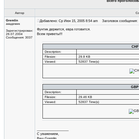
Всего проголосова
Автор
С
Gremlin
Добавлено: Ср Июн 15, 2005 8:54 am
Заголовок сообщения:
академик
Фунтик держится, евра готовится.
Зарегистрирован:
Всем приветы!!!
26.07.2004
Сообщения: 3037
CHF
Description:
Filesize:
29.8 KB
Viewed:
52837 Time(s)
GBP
Description:
Filesize:
29.46 KB
Viewed:
52837 Time(s)
_________________
С уважением,
Ваш Gremlin