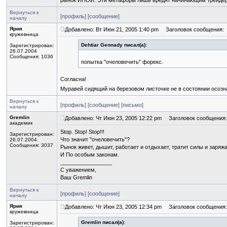
рынок ИНОЙ. Эти метафоры лишь вредят начинающим трейде
Вернуться к
[профиль]
[сообщение]
началу
Ярия
Добавлено: Вт Июн 21, 2005 1:40 pm
Заголовок сообщения:
кружевница
Dehtiar Gennady писал(а):
Зарегистрирован:
26.07.2004
Сообщения: 1036
попытка "очеловечить" форекс.
Согласна!
Муравей сидящий на березовом листочке не в состоянии осозн
Вернуться к
[профиль]
[сообщение]
[письмо]
началу
Gremlin
Добавлено: Чт Июн 23, 2005 12:22 pm
Заголовок сообщения:
академик
Stop. Stop! Stop!!!
Зарегистрирован:
Что значит "очеловечить"?
26.07.2004
Сообщения: 3037
Рынок живет, дышит, работает и отдыхает, тратит силы и заряж
И По особым законам.
_________________
С уважением,
Ваш Gremlin
Вернуться к
[профиль]
[сообщение]
началу
Ярия
Добавлено: Чт Июн 23, 2005 12:34 pm
Заголовок сообщения:
кружевница
Gremlin писал(а):
Зарегистрирован: