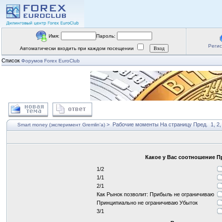
Имя:
Пароль:
Реги
Автоматически входить при каждом посещении
Список
Форумов Forex EuroClub
>
Рабочие моменты
На страницу
Пред.
1
,
2
Smart money (эксперимент Gremlin'a)
Какое у Вас соотношение 
1/2
1/1
2/1
Как Рынок позволит: Прибыль не ограничиваю
Принципиально не ограничиваю Убыток
3/1