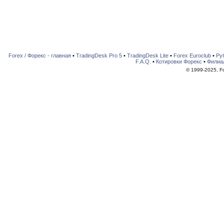
Forex / Форекс - главная
•
TradingDesk Pro 5
•
TradingDesk Lite
•
Forex Euroclub
•
Ру
F.A.Q.
•
Котировки Форекс
•
Филиа
© 1999-2025, For