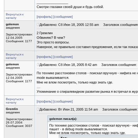
_________________
Смотри глазами своей души и будь собой.
Вернуться к
[профиль]
[сообщение]
началу
golemon
Добавлено: Сб Июн 18, 2005 12:55 am
Заголовок сообщения
академик
2 Гремлин
Зарегистрирован:
Обвиняю? В чем?
12.04.2005
Сообщения: 1177
Это просто вопросы.
Наверное, не правильно составил предложения, если так показ
Вернуться к
[профиль]
[сообщение]
началу
golemon
Добавлено: Сб Июн 18, 2005 8:42 am
Заголовок сообщения:
академик
По технике расстоновки стопов - поискал вручную - нифига не 
Зарегистрирован:
mode вываливается.
12.04.2005
Сообщения: 1177
Мне не влом посмотреть, только надо знать где.
....
Упоминание о спиралевидном развитии рынка я встречал в ж
Вернуться к
[профиль]
[сообщение]
началу
Gremlin
Добавлено: Вт Июн 21, 2005 11:54 am
Заголовок сообщения:
академик
golemon писал(а):
Зарегистрирован:
26.07.2004
По технике расстоновки стопов - поискал вручную - ни
Сообщения: 3037
пашет - в debug mode вываливается.
Мне не влом посмотреть, только надо знать где.
Код: