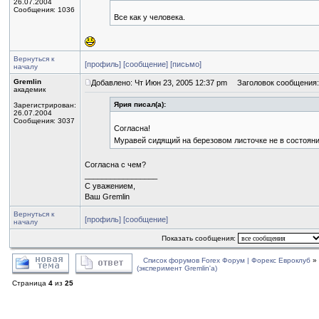
26.07.2004
Сообщения: 1036
Все как у человека.
Вернуться к
[профиль]
[сообщение]
[письмо]
началу
Gremlin
Добавлено: Чт Июн 23, 2005 12:37 pm
Заголовок сообщения:
академик
Ярия писал(а):
Зарегистрирован:
26.07.2004
Сообщения: 3037
Согласна!
Муравей сидящий на березовом листочке не в состояни
Согласна с чем?
_________________
С уважением,
Ваш Gremlin
Вернуться к
[профиль]
[сообщение]
началу
Показать сообщения:
Список форумов Forex Форум | Форекс Евроклуб
»
(эксперимент Gremlin'a)
Страница
4
из
25