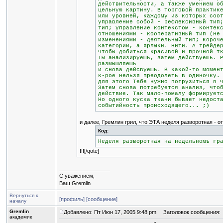
действительности, а также умением о
цельную картину. В торговой практик
или уровней, каждому из которых соо
управление собой - рефлексивный тип
тип; управление контекстом - контек
отношениями - кооперативный тип (не
изменениями - деятельный тип; Короч
категории, а ярлыки. Нити. А трейде
чтобы добиться красивой и прочной т
Ты анализируешь, затем действуешь. 
размышляешь
и снова дейсвуешь. В какой-то момен
к-рое нельзя преодолеть в одиночку.
для этого Тебе нужно погрузиться в 
Затем снова потребуется анализ, что
действие. Так мало-помалу формирует
Но одного куска ткани бывает недост
событийность происходящего... ;)
и далее, Гремлин грил, что ЭТА неделя разворотная - о
Код:
Неделя разворотная на недельномъ гр
!!![/qote]
_________________
С уважением,
Ваш Gremlin
Вернуться к
[профиль]
[сообщение]
началу
Gremlin
Добавлено: Пт Июн 17, 2005 9:48 pm
Заголовок сообщения:
академик