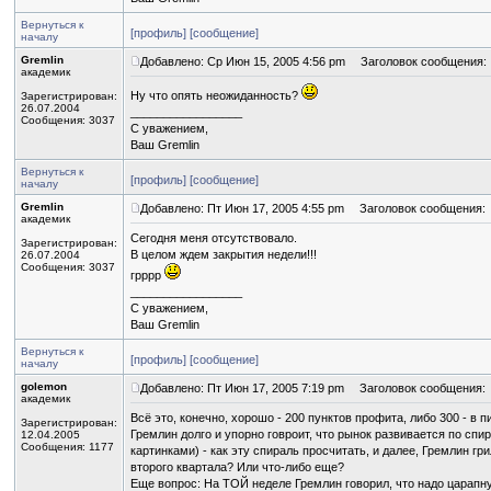
Вернуться к
[профиль]
[сообщение]
началу
Gremlin
Добавлено: Ср Июн 15, 2005 4:56 pm
Заголовок сообщения:
академик
Ну что опять неожиданность?
Зарегистрирован:
26.07.2004
_________________
Сообщения: 3037
С уважением,
Ваш Gremlin
Вернуться к
[профиль]
[сообщение]
началу
Gremlin
Добавлено: Пт Июн 17, 2005 4:55 pm
Заголовок сообщения:
академик
Сегодня меня отсутствовало.
Зарегистрирован:
В целом ждем закрытия недели!!!
26.07.2004
Сообщения: 3037
грррр
_________________
С уважением,
Ваш Gremlin
Вернуться к
[профиль]
[сообщение]
началу
golemon
Добавлено: Пт Июн 17, 2005 7:19 pm
Заголовок сообщения:
академик
Всё это, конечно, хорошо - 200 пунктов профита, либо 300 - в пи
Зарегистрирован:
Гремлин долго и упорно говроит, что рынок развивается по спир
12.04.2005
Сообщения: 1177
картинками) - как эту спираль просчитать, и далее, Гремлин гр
второго квартала? Или что-либо еще?
Еще вопрос: На ТОЙ неделе Гремлин говорил, что надо царапнут