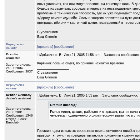
иных условиях, как они могут повлиять на конечную цель. В д
будешь их замечать, сосредотачиваясь на нестандартных мето
проблемы в техническую плоскость, где их уже поджидают п
«Дорогу осилит идущий». Силы и энергия появятся на пути дос
преграды, ибо они – карточный домик, возведенный в твоем со
_________________
С уважением,
Ваш Gremlin
Вернуться к
[профиль]
[сообщение]
началу
Gremlin
Добавлено: Вт Июн 21, 2005 11:56 am
Заголовок сообщения:
академик
Картинок пока не будет, по причине нехватки времени.
Зарегистрирован:
_________________
26.07.2004
Сообщения: 3037
С уважением,
Ваш Gremlin
Вернуться к
[профиль]
[сообщение]
началу
Dehtiar Gennady
Добавлено: Вт Июн 21, 2005 1:33 pm
Заголовок сообщения:
dealer's assistant
Gremlin писал(а):
Зарегистрирован:
Рынок живет, дышит, работает и отдыхает, тратит силы 
20.08.2001
человека, подверженного циклическому развитию и сп
Сообщения: 1546
Откуда: Forex
Euroclub
Гремлин, одна из самых серьезных психологических ошибок тре
приводит к тому, что трейдеры пытаются применить к рынку п