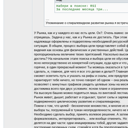
Набери в поиске: RSI
За последние месяца три...
....
Упоминание о спиралевидном развитии рынка я встре
У Рынка, как и у каждого из нас есть цели. Ок?. Очень важно: 
отрицаешь. Задача у нас, как и у Рынка их достигать. При это
надлежаще оформлены и подкреплены необходимой ресурсной ба
ситуации. В общем, процесс выбора цели представляет собой 
видения как основы для физических и умственных действий. Ц
пропорциональны величине твоих притязаний. Насколько высок
достичь? На начальном этапе поиска и выбора цели ее обусловл
ясно непосредственно из конкретной ситуации, куда идти и что
горячке, в один прекрасный момент Ты можешь оказаться в тупи
сделать, и, главное, для чего я все это делаю и делал?! Главн
сможет осветить путь и указать на рифы и скалы, или предупр
гарантирует тебе ничего, но точно говорит об одном – она реа
позволяет с минутных графиков увидеть целевые зоны на меся
достижима всего при двух условиях: ясном плане и ограничен
На высокую башню можно подняться лишь по винтовой лестниц
Рынок живет, дышит, работает и отдыхает, тратит силы и заряж
подверженного циклическому развитию и спиралевидному.
Помни о том, что целей - бесконечное множество, и многие из
выбора ты, погруженный в туман неопределенности, ничего не 
Необходимо сделать выбор, принять волевое решение. А затем
формализовать, интерпретировать… или вообще отменить. Но эт
делятся на две части: одни инициированы тобой, другие задают
построение различных схем, старайся хотя бы предположитель