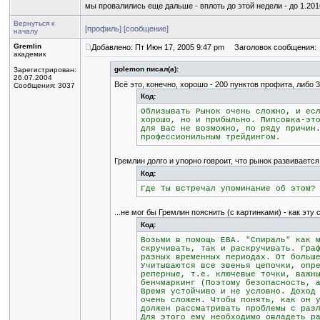
мы провалились еще дальше - вплоть до этой недели - до 1.2016
Вернуться к
[профиль]
[сообщение]
началу
Gremlin
Добавлено: Пт Июн 17, 2005 9:47 pm
Заголовок сообщения:
академик
golemon писал(а):
Зарегистрирован:
26.07.2004
Всё это, конечно, хорошо - 200 пунктов профита, либо 30
Сообщения: 3037
Код:
Облизывать Рынок очень сложно, и ес
хорошо, но и прибыльно. Пипсовка-эт
для Вас не возможно, по ряду причин
профессионильным трейдингом.
Гремлин долго и упорно говроит, что рынок развивается
Код:
Где Ты встречал упоминание об этом?
...не мог бы Гремлин пояснить (с картинками) - как эту
Код:
Возьми в помощь ЕВА. "Спираль" как 
скручивать, так и раскручивать. Гра
разных временных периодах. От больш
Учитываются все звенья цепочки, опр
реперные, т.е. ключевые точки, важн
бенчмаркинг (Поэтому безопасность, 
Время устойчиво и не условно. Доход
очень сложен. Чтобы понять, как он 
должен рассматривать проблемы с раз
Для этого ему необходимо овладеть р