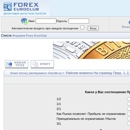
Имя:
Пароль:
Реги
Автоматически входить при каждом посещении
Список
Форумов Forex EuroClub
>
Рабочие моменты
На страницу
Пред.
1
,
2
Smart money (эксперимент Gremlin'a)
Какое у Вас соотношение 
1/2
1/1
2/1
Как Рынок позволит: Прибыль не ограничиваю
Принципиально не ограничиваю Убыток
3/1