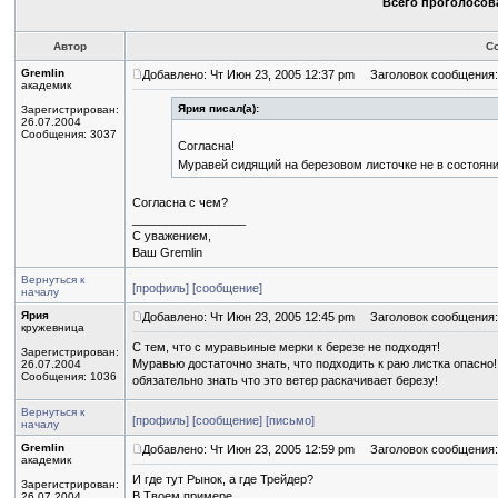
Всего проголосова
Автор
С
Gremlin
Добавлено: Чт Июн 23, 2005 12:37 pm
Заголовок сообщения:
академик
Ярия писал(а):
Зарегистрирован:
26.07.2004
Сообщения: 3037
Согласна!
Муравей сидящий на березовом листочке не в состояни
Согласна с чем?
_________________
С уважением,
Ваш Gremlin
Вернуться к
[профиль]
[сообщение]
началу
Ярия
Добавлено: Чт Июн 23, 2005 12:45 pm
Заголовок сообщения:
кружевница
C тем, что с муравьиные мерки к березе не подходят!
Зарегистрирован:
Муравью достаточно знать, что подходить к раю листка опасно!
26.07.2004
Сообщения: 1036
обязательно знать что это ветер раскачивает березу!
Вернуться к
[профиль]
[сообщение]
[письмо]
началу
Gremlin
Добавлено: Чт Июн 23, 2005 12:59 pm
Заголовок сообщения:
академик
И где тут Рынок, а где Трейдер?
Зарегистрирован:
В Твоем примере...
26.07.2004