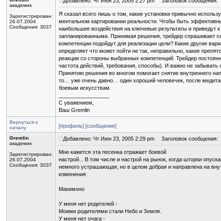
Добавлено: Чт Июн 23, 2005 2:27 pm
Заголовок сообщения:
академик
Я сказал всего лишь о том, какие установки привычно использ
Зарегистрирован:
ментальном картировании реальности. Чтобы быть эффективны
26.07.2004
Сообщения: 3037
наибольшее воздействия на ключевые результаты и приведут к
запланированными. Принимая решения, трейдер спрашивает себ
компетенции подойдут для реализации цели? Какие другие вар
определяет что может пойти не так, неправильно, какие препя
реакции со стороны выбранных компетенций. Трейдер постоянн
частота действий, требования, способы). И важно не забывать
Принятию решения во многом помогает снятие внутреннего нап
то… уже очень давно… один хороший человечек, после медитац
боевым искусствам.
_________________
С уважением,
Ваш Gremlin
Вернуться к
[профиль]
[сообщение]
началу
Gremlin
Добавлено: Чт Июн 23, 2005 2:29 pm
Заголовок сообщения:
академик
Мне кажется эта песенка отражает боевой
Зарегистрирован:
настрой... В том числе и настрой на рынок, когда шторки опуск
26.07.2004
Сообщения: 3037
немного устрашающая, но в целом добрая и направлена на вну
изменения
Макимоно
У меня нет родителей -
Моими родителями стали Небо и Земля.
У меня нет очага -