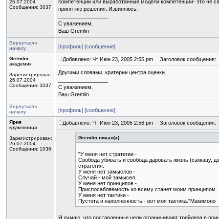
Компетенции или выработанные модели компетенций- это не сам 
26.07.2004
Сообщения: 3037
принятию решения. Извиняюсь.
_________________
С уважением,
Ваш Gremlin
Вернуться к
[профиль]
[сообщение]
началу
Gremlin
Добавлено: Чт Июн 23, 2005 2:55 pm
Заголовок сообщения:
академик
Другими словами, критерии центра оценки.
Зарегистрирован:
_________________
26.07.2004
Сообщения: 3037
С уважением,
Ваш Gremlin
Вернуться к
[профиль]
[сообщение]
началу
Ярия
Добавлено: Чт Июн 23, 2005 2:56 pm
Заголовок сообщения:
кружевница
Gremlin писал(а):
Зарегистрирован:
26.07.2004
Сообщения: 1036
"У меня нет стратегии -
Свобода убивать и свобода даровать жизнь (саккацу, дз
стратегия.
У меня нет замыслов -
Случай - мой замысел.
У меня нет принципов -
Приспосабляемость ко всему станет моим принципом.
У меня нет тактики -
Пустота и наполненность - вот моя тактика."Макимоно
Я думаю, что поставленные цели ограничивают трейдера в при