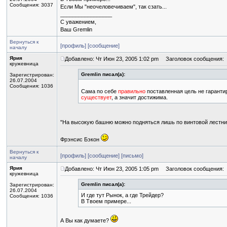
Сообщения: 3037
Если Мы "неочеловечиваем", так сзать...
_________________
С уважением,
Ваш Gremlin
Вернуться к
[профиль]
[сообщение]
началу
Ярия
Добавлено: Чт Июн 23, 2005 1:02 pm
Заголовок сообщения:
кружевница
Gremlin писал(а):
Зарегистрирован:
26.07.2004
Сообщения: 1036
Сама по себе
правильно
поставленная цель не гарантир
существует
, а значит достижима.
"На высокую башню можно подняться лишь по винтовой лестни
Фрэнсис Бэкон
Вернуться к
[профиль]
[сообщение]
[письмо]
началу
Ярия
Добавлено: Чт Июн 23, 2005 1:05 pm
Заголовок сообщения:
кружевница
Gremlin писал(а):
Зарегистрирован:
26.07.2004
И где тут Рынок, а где Трейдер?
Сообщения: 1036
В Твоем примере...
А Вы как думаете?