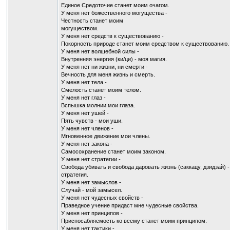
Единое Средоточие станет моим очагом.
У меня нет божественного могущества -
Честность станет моим
могуществом.
У меня нет средств к существованию -
Покорность природе станет моим средством к существованию.
У меня нет волшебной силы -
Внутренняя энергия (ки/ци) - моя магия.
У меня нет ни жизни, ни смерти -
Вечность для меня жизнь и смерть.
У меня нет тела -
Смелость станет моим телом.
У меня нет глаз -
Вспышка молнии мои глаза.
У меня нет ушей -
Пять чувств - мои уши.
У меня нет членов -
Мгновенное движение мои члены.
У меня нет закона -
Самосохранение станет моим законом.
У меня нет стратегии -
Свобода убивать и свобода даровать жизнь (саккацу, дзидзай) -
стратегия.
У меня нет замыслов -
Случай - мой замысел.
У меня нет чудесных свойств -
Праведное учение придаст мне чудесные свойства.
У меня нет принципов -
Приспосабляемость ко всему станет моим принципом.
У меня нет тактики -