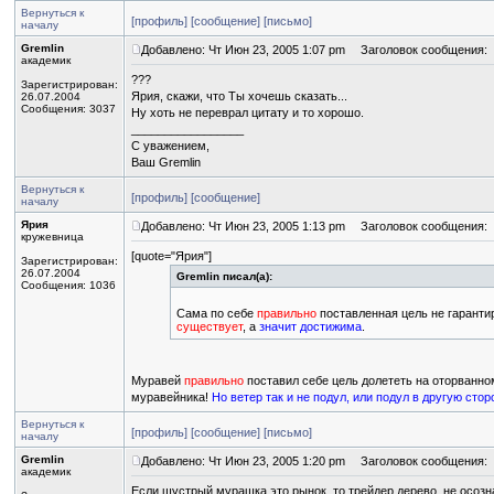
Вернуться к
[профиль]
[сообщение]
[письмо]
началу
Gremlin
Добавлено: Чт Июн 23, 2005 1:07 pm
Заголовок сообщения:
академик
???
Зарегистрирован:
Ярия, скажи, что Ты хочешь сказать...
26.07.2004
Сообщения: 3037
Ну хоть не переврал цитату и то хорошо.
_________________
С уважением,
Ваш Gremlin
Вернуться к
[профиль]
[сообщение]
началу
Ярия
Добавлено: Чт Июн 23, 2005 1:13 pm
Заголовок сообщения:
кружевница
[quote="Ярия"]
Зарегистрирован:
26.07.2004
Gremlin писал(а):
Сообщения: 1036
Сама по себе
правильно
поставленная цель не гарантир
существует
, а
значит достижима
.
Муравей
правильно
поставил себе цель долететь на оторванно
муравейника!
Но ветер так и не подул, или подул в другую стор
Вернуться к
[профиль]
[сообщение]
[письмо]
началу
Gremlin
Добавлено: Чт Июн 23, 2005 1:20 pm
Заголовок сообщения:
академик
Если шустрый мурашка это рынок, то трейдер дерево, не осозн