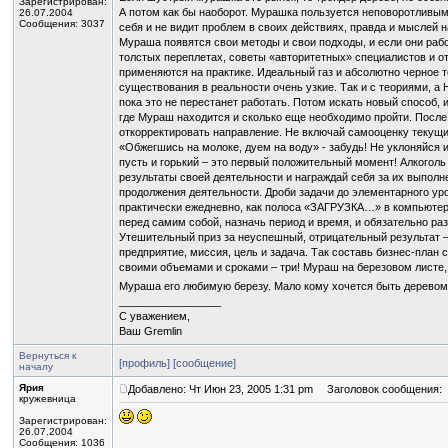
Зарегистрирован:
А потом как бы наоборот. Мурашка пользуется неповоротливы
26.07.2004
Сообщения: 3037
себя и не видит проблем в своих действиях, правда и мыслей н
Мураша появятся свои методы и свои подходы, и если они рабо
толстых переплетах, советы «авторитетных» специалистов и о
применяются на практике. Идеальный газ и абсолютно черное т
существования в реальности очень узкие. Так и с теориями, а Н
пока это не перестанет работать. Потом искать новый способ, 
где Мураш находится и сколько еще необходимо пройти. После
откорректировать направление. Не включай самооценку текущих
«Обжегшись на молоке, дуем на воду» - забудь! Не уклоняйся и
пусть и горький – это первый положительный момент! Алкоголь
результаты своей деятельности и награждай себя за их выпол
продолжения деятельности. Дроби задачи до элементарного уро
практически ежедневно, как полоса «ЗАГРУЗКА…» в компьютере
перед самим собой, назначь период и время, и обязательно ра
Утешительный приз за неуспешный, отрицательный результат – 
предприятие, миссия, цель и задача. Так составь бизнес-план 
своими объемами и сроками – три! Мураш на березовом листе,
Мураша его любимую березу. Мало кому хочется быть деревом,
_________________
С уважением,
Ваш Gremlin
Вернуться к
[профиль]
[сообщение]
началу
Ярия
Добавлено: Чт Июн 23, 2005 1:31 pm
Заголовок сообщения:
кружевница
Зарегистрирован:
26.07.2004
Сообщения: 1036