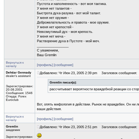
Пустота и наполненность - вот моя тактика.
У меня нет талантов -
Быстрота духа-разума - вот мой талант.
У меня нет оружия -
Доброжелательность и правота - мое оружие.
У меня нет крепостей -
Невозмутимый дух - моя крепость.
У меня нет меча -
Растворение духа в Пустоте - мой меч.
_________________
С уважением,
Ваш Gremlin
Вернуться к
[профиль]
[сообщение]
началу
Dehtiar Gennady
Добавлено: Чт Июн 23, 2005 2:39 pm
Заголовок сообщения:
dealer's assistant
Gremlin писал(а):
Зарегистрирован:
рассчитывает вероятности враждебной реакции со сто
20.08.2001
Сообщения: 1546
Откуда: Forex
Euroclub
Вот, опять мифология в действии. Рынок не враждебен. Он ни лю
ваши действия.
Вернуться к
[профиль]
[сообщение]
началу
Gremlin
Добавлено: Чт Июн 23, 2005 2:51 pm
Заголовок сообщения:
академик
Зарегистрирован: