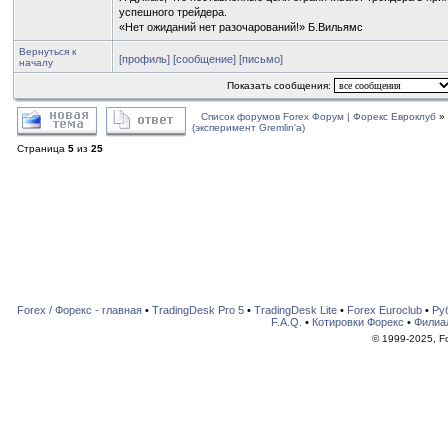
успешного трейдера.
«Нет ожиданий нет разочарований!» Б.Вильямс
Вернуться к
[профиль]
[сообщение]
[письмо]
началу
Показать сообщения:
Список форумов Forex Форум | Форекс Евроклуб
»
(эксперимент Gremlin'a)
Страница
5
из
25
Forex / Форекс - главная
•
TradingDesk Pro 5
•
TradingDesk Lite
•
Forex Euroclub
•
Ру
F.A.Q.
•
Котировки Форекс
•
Филиа
© 1999-2025, For