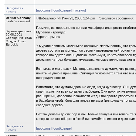
Вернуться к
[профиль]
[сообщение]
[письмо]
началу
Dehtiar Gennady
Добавлено: Чт Июн 23, 2005 1:54 pm
Заголовок сообщения:
dealer's assistant
Гремлин, вы серьезно не поняли метафоры или просто стебете
Зарегистрирован:
Муравей - трейдер
20.08.2001
Дерево - рынок.
Сообщения: 1546
Откуда: Forex
Euroclub
У муравя слишком маленькое сознание, чтобы понять, что кром
дерево состоит из молекул со своими протонами нейтронами и 
которое находится очень далеко. Максимум, на что способен м
держится на трех больших муравьях, которые вечно плавают в
Вот также и мы с вами. Мы подсознательно думаем, что рынок д
понять не дано в принципе. Ситуация усложняется тем что мы и 
неопределенности.
Вспомните, что думали древние люди, когда дул ветер. Они ду
сидит и дует на всех когда ему взбредет. Они понятия не име
расширении, давлении, влажности и т.д. Они просто упростили 
в барабаны чтобы большая голова не дула (или дула не тогда к
соседнее дерево.
Вот так делаем до сих пор и мы. Только танцуем мы теперь те
которые ничего общего с "этой системой» не имеют и дают нам 
Вернуться к
[профиль]
[сообщение]
началу
Gremlin