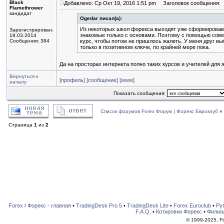
Black
Добавлено: Ср Окт 19, 2016 1:51 pm
Заголовок сообщения:
Flamethrower
кандидат
Ogedar писал(а):
Из некоторых школ форекса выходят уже сформировавш
Зарегистрирован:
знакомые только с основами. Поэтому с помощью сове
19.03.2014
Сообщения: 384
курс, чтобы потом не пришлось жалеть. У меня друг в
только в позитивном ключе, по крайней мере пока.
Да на просторах интернета полно таких курсов и учителей для
Вернуться к
[профиль]
[сообщение]
[www]
началу
Показать сообщения:
Список форумов Forex Форум | Форекс Евроклуб
»
Страница
1
из
2
Forex / Форекс - главная
•
TradingDesk Pro 5
•
TradingDesk Lite
•
Forex Euroclub
•
Ру
F.A.Q.
•
Котировки Форекс
•
Филиа
© 1999-2025, For