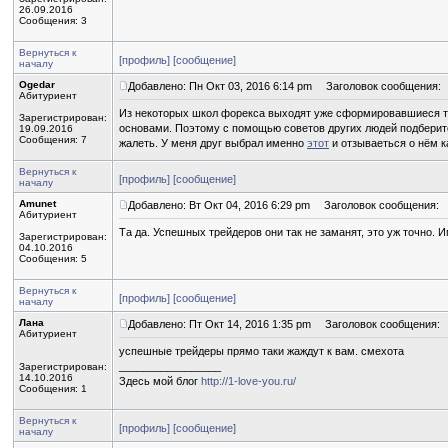
26.09.2016
Сообщения: 3
Вернуться к
[профиль]
[сообщение]
началу
Ogedar
Добавлено: Пн Окт 03, 2016 6:14 pm
Заголовок сообщения:
Абитуриент
Из некоторых школ форекса выходят уже сформировавшиеся тре
Зарегистрирован:
основами. Поэтому с помощью советов других людей подберит
19.09.2016
Сообщения: 7
жалеть. У меня друг выбрал именно
этот
и отзываеться о нём к
Вернуться к
[профиль]
[сообщение]
началу
Amunet
Добавлено: Вт Окт 04, 2016 6:29 pm
Заголовок сообщения:
Абитуриент
Та да. Успешных трейдеров они так не заманят, это уж точно. Им
Зарегистрирован:
04.10.2016
Сообщения: 5
Вернуться к
[профиль]
[сообщение]
началу
Лана
Добавлено: Пт Окт 14, 2016 1:35 pm
Заголовок сообщения:
Абитуриент
успешные трейдеры прямо таки жаждут к вам. смехота
_________________
Зарегистрирован:
14.10.2016
Здесь мой блог
http://1-love-you.ru/
Сообщения: 1
Вернуться к
[профиль]
[сообщение]
началу