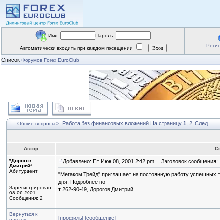
Имя:
Пароль:
Реги
Автоматически входить при каждом посещении
Список
Форумов Forex EuroClub
>
Работа без финансовых вложений
На страницу
1
,
2
След.
Общие вопросы
Автор
С
*Дорогов
Добавлено: Пт Июн 08, 2001 2:42 pm
Заголовок сообщения:
Дмитрий*
Абитуриент
"Мегаком Трейд" приглашает на постоянную работу успешных т
дня. Подробнее по
Зарегистрирован:
т 262-90-49, Дорогов Дмитрий.
08.06.2001
Сообщения: 2
Вернуться к
[профиль]
[сообщение]
началу