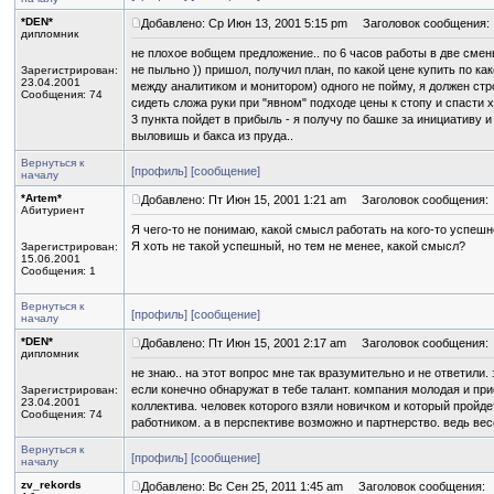
*DEN*
Добавлено: Ср Июн 13, 2001 5:15 pm
Заголовок сообщения:
дипломник
не плохое вобщем предложение.. по 6 часов работы в две смены 
не пыльно )) пришол, получил план, по какой цене купить по как
Зарегистрирован:
23.04.2001
между аналитиком и монитором) одного не пойму, я должен стр
Сообщения: 74
сидеть сложа руки при "явном" подходе цены к стопу и спасти хо
3 пункта пойдет в прибыль - я получу по башке за инициативу 
выловишь и бакса из пруда..
Вернуться к
[профиль]
[сообщение]
началу
*Artem*
Добавлено: Пт Июн 15, 2001 1:21 am
Заголовок сообщения:
Абитуриент
Я чего-то не понимаю, какой смысл работать на кого-то успешн
Я хоть не такой успешный, но тем не менее, какой смысл?
Зарегистрирован:
15.06.2001
Сообщения: 1
Вернуться к
[профиль]
[сообщение]
началу
*DEN*
Добавлено: Пт Июн 15, 2001 2:17 am
Заголовок сообщения:
дипломник
не знаю.. на этот вопрос мне так вразумительно и не ответили
если конечно обнаружат в тебе талант. компания молодая и п
Зарегистрирован:
23.04.2001
коллектива. человек которого взяли новичком и который пройде
Сообщения: 74
работником. а в перспективе возможно и партнерство. ведь ве
Вернуться к
[профиль]
[сообщение]
началу
zv_rekords
Добавлено: Вс Сен 25, 2011 1:45 am
Заголовок сообщения: