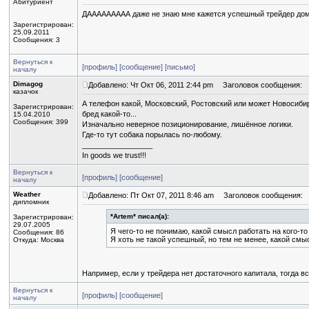
Абитуриент
ДААААААААА даже не знаю мне кажется успешный трейдер дома 
Зарегистрирован:
25.09.2011
Сообщения: 3
Вернуться к
[профиль]
[сообщение]
[письмо]
началу
Dimagog
Добавлено: Чт Окт 06, 2011 2:44 pm
Заголовок сообщения:
казачок
А телефон какой, Московский, Ростовский или может Новосиби
Зарегистрирован:
бред какой-то...
15.04.2010
Сообщения: 399
Изначально неверное позиционирование, лишённое логики.
Где-то тут собака порылась по-любому.
_________________
In goods we trust!!!
Вернуться к
[профиль]
[сообщение]
началу
Weather
Добавлено: Пт Окт 07, 2011 8:46 am
Заголовок сообщения:
дипломник
*Artem* писал(а):
Зарегистрирован:
29.07.2005
Я чего-то не понимаю, какой смысл работать на кого-т
Сообщения: 86
Я хоть не такой успешный, но тем не менее, какой смы
Откуда: Москва
Например, если у трейдера нет достаточного капитала, тогда вс
Вернуться к
[профиль]
[сообщение]
началу