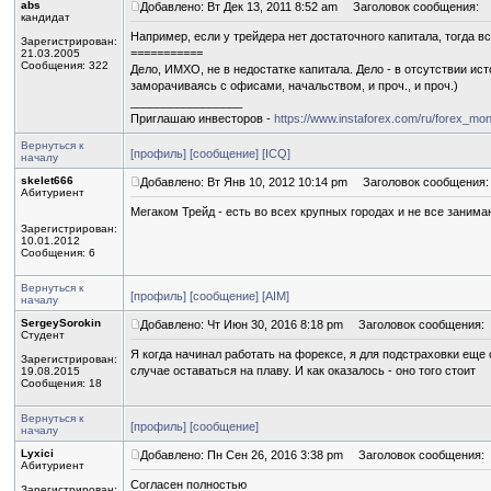
abs
Добавлено: Вт Дек 13, 2011 8:52 am
Заголовок сообщения:
кандидат
Например, если у трейдера нет достаточного капитала, тогда вс
Зарегистрирован:
===========
21.03.2005
Сообщения: 322
Дело, ИМХО, не в недостатке капитала. Дело - в отсутствии и
заморачиваясь с офисами, начальством, и проч., и проч.)
_________________
Приглашаю инвесторов -
https://www.instaforex.com/ru/forex_mon
Вернуться к
[профиль]
[сообщение]
[ICQ]
началу
skelet666
Добавлено: Вт Янв 10, 2012 10:14 pm
Заголовок сообщения:
Абитуриент
Мегаком Трейд - есть во всех крупных городах и не все заним
Зарегистрирован:
10.01.2012
Сообщения: 6
Вернуться к
[профиль]
[сообщение]
[AIM]
началу
SergeySorokin
Добавлено: Чт Июн 30, 2016 8:18 pm
Заголовок сообщения:
Студент
Я когда начинал работать на форексе, я для подстраховки еще
Зарегистрирован:
случае оставаться на плаву. И как оказалось - оно того стоит
19.08.2015
Сообщения: 18
Вернуться к
[профиль]
[сообщение]
началу
Lyxici
Добавлено: Пн Сен 26, 2016 3:38 pm
Заголовок сообщения:
Абитуриент
Согласен полностью
Зарегистрирован: