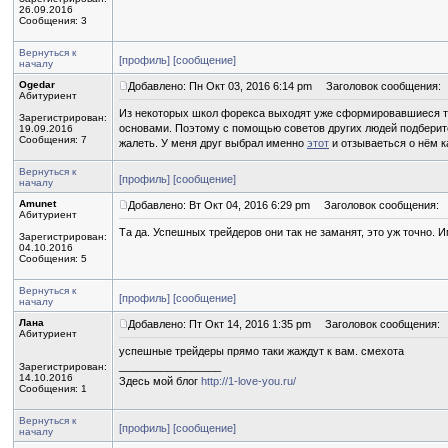
26.09.2016
Сообщения: 3
Вернуться к
[профиль]
[сообщение]
началу
Ogedar
Добавлено: Пн Окт 03, 2016 6:14 pm
Заголовок сообщения:
Абитуриент
Из некоторых школ форекса выходят уже сформировавшиеся тре
Зарегистрирован:
основами. Поэтому с помощью советов других людей подберит
19.09.2016
Сообщения: 7
жалеть. У меня друг выбрал именно
этот
и отзываеться о нём к
Вернуться к
[профиль]
[сообщение]
началу
Amunet
Добавлено: Вт Окт 04, 2016 6:29 pm
Заголовок сообщения:
Абитуриент
Та да. Успешных трейдеров они так не заманят, это уж точно. Им
Зарегистрирован:
04.10.2016
Сообщения: 5
Вернуться к
[профиль]
[сообщение]
началу
Лана
Добавлено: Пт Окт 14, 2016 1:35 pm
Заголовок сообщения:
Абитуриент
успешные трейдеры прямо таки жаждут к вам. смехота
_________________
Зарегистрирован:
14.10.2016
Здесь мой блог
http://1-love-you.ru/
Сообщения: 1
Вернуться к
[профиль]
[сообщение]
началу