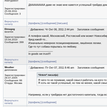
Абитуриент
ДААААААААА даже не знаю мне кажется успешный трейдер дома 
Зарегистрирован:
25.09.2011
Сообщения: 3
Вернуться к
[профиль]
[сообщение]
[письмо]
началу
Dimagog
Добавлено: Чт Окт 06, 2011 2:44 pm
Заголовок сообщения:
казачок
А телефон какой, Московский, Ростовский или может Новосиби
Зарегистрирован:
бред какой-то...
15.04.2010
Сообщения: 399
Изначально неверное позиционирование, лишённое логики.
Где-то тут собака порылась по-любому.
_________________
In goods we trust!!!
Вернуться к
[профиль]
[сообщение]
началу
Weather
Добавлено: Пт Окт 07, 2011 8:46 am
Заголовок сообщения:
дипломник
*Artem* писал(а):
Зарегистрирован:
29.07.2005
Я чего-то не понимаю, какой смысл работать на кого-т
Сообщения: 86
Я хоть не такой успешный, но тем не менее, какой смы
Откуда: Москва
Например, если у трейдера нет достаточного капитала, тогда вс
Вернуться к
[профиль]
[сообщение]
началу