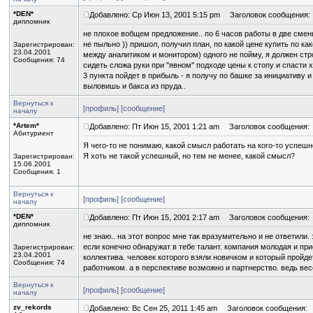
*DEN*
Добавлено: Ср Июн 13, 2001 5:15 pm
Заголовок сообщения:
дипломник
не плохое вобщем предложение.. по 6 часов работы в две смены 
не пыльно )) пришол, получил план, по какой цене купить по как
Зарегистрирован:
23.04.2001
между аналитиком и монитором) одного не пойму, я должен стр
Сообщения: 74
сидеть сложа руки при "явном" подходе цены к стопу и спасти хо
3 пункта пойдет в прибыль - я получу по башке за инициативу 
выловишь и бакса из пруда..
Вернуться к
[профиль]
[сообщение]
началу
*Artem*
Добавлено: Пт Июн 15, 2001 1:21 am
Заголовок сообщения:
Абитуриент
Я чего-то не понимаю, какой смысл работать на кого-то успешн
Я хоть не такой успешный, но тем не менее, какой смысл?
Зарегистрирован:
15.06.2001
Сообщения: 1
Вернуться к
[профиль]
[сообщение]
началу
*DEN*
Добавлено: Пт Июн 15, 2001 2:17 am
Заголовок сообщения:
дипломник
не знаю.. на этот вопрос мне так вразумительно и не ответили
если конечно обнаружат в тебе талант. компания молодая и п
Зарегистрирован:
23.04.2001
коллектива. человек которого взяли новичком и который пройде
Сообщения: 74
работником. а в перспективе возможно и партнерство. ведь ве
Вернуться к
[профиль]
[сообщение]
началу
zv_rekords
Добавлено: Вс Сен 25, 2011 1:45 am
Заголовок сообщения: