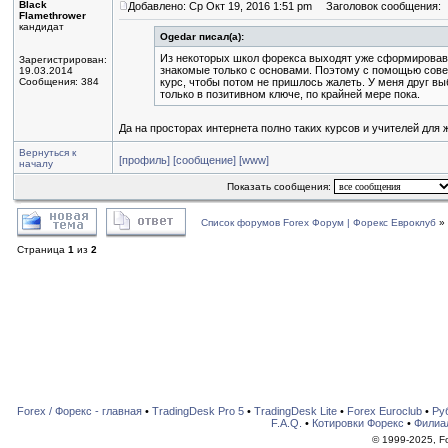
Black
Добавлено: Ср Окт 19, 2016 1:51 pm
Заголовок сообщения:
Flamethrower
кандидат
Ogedar писал(а):
Из некоторых школ форекса выходят уже сформировавш
Зарегистрирован:
знакомые только с основами. Поэтому с помощью сове
19.03.2014
Сообщения: 384
курс, чтобы потом не пришлось жалеть. У меня друг в
только в позитивном ключе, по крайней мере пока.
Да на просторах интернета полно таких курсов и учителей для
Вернуться к
[профиль]
[сообщение]
[www]
началу
Показать сообщения:
Список форумов Forex Форум | Форекс Евроклуб
»
Страница
1
из
2
Forex / Форекс - главная
•
TradingDesk Pro 5
•
TradingDesk Lite
•
Forex Euroclub
•
Ру
F.A.Q.
•
Котировки Форекс
•
Филиа
© 1999-2025, For