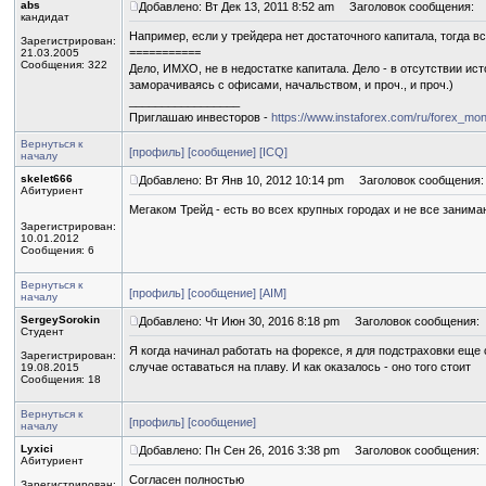
abs
Добавлено: Вт Дек 13, 2011 8:52 am
Заголовок сообщения:
кандидат
Например, если у трейдера нет достаточного капитала, тогда вс
Зарегистрирован:
===========
21.03.2005
Сообщения: 322
Дело, ИМХО, не в недостатке капитала. Дело - в отсутствии и
заморачиваясь с офисами, начальством, и проч., и проч.)
_________________
Приглашаю инвесторов -
https://www.instaforex.com/ru/forex_mon
Вернуться к
[профиль]
[сообщение]
[ICQ]
началу
skelet666
Добавлено: Вт Янв 10, 2012 10:14 pm
Заголовок сообщения:
Абитуриент
Мегаком Трейд - есть во всех крупных городах и не все заним
Зарегистрирован:
10.01.2012
Сообщения: 6
Вернуться к
[профиль]
[сообщение]
[AIM]
началу
SergeySorokin
Добавлено: Чт Июн 30, 2016 8:18 pm
Заголовок сообщения:
Студент
Я когда начинал работать на форексе, я для подстраховки еще
Зарегистрирован:
случае оставаться на плаву. И как оказалось - оно того стоит
19.08.2015
Сообщения: 18
Вернуться к
[профиль]
[сообщение]
началу
Lyxici
Добавлено: Пн Сен 26, 2016 3:38 pm
Заголовок сообщения:
Абитуриент
Согласен полностью
Зарегистрирован: