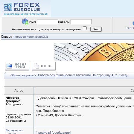
Имя:
Пароль:
Реги
Автоматически входить при каждом посещении
Список
Форумов Forex EuroClub
>
Работа без финансовых вложений
На страницу
1
,
2
След.
Общие вопросы
Автор
С
*Дорогов
Добавлено: Пт Июн 08, 2001 2:42 pm
Заголовок сообщения:
Дмитрий*
Абитуриент
"Мегаком Трейд" приглашает на постоянную работу успешных т
дня. Подробнее по
Зарегистрирован:
т 262-90-49, Дорогов Дмитрий.
08.06.2001
Сообщения: 2
Вернуться к
[профиль]
[сообщение]
началу