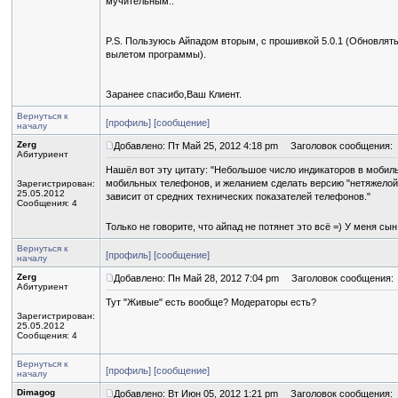
мучительным..
P.S. Пользуюсь Айпадом вторым, с прошивкой 5.0.1 (Обновлять 
вылетом программы).
Заранее спасибо,Ваш Клиент.
Вернуться к
[профиль]
[сообщение]
началу
Zerg
Добавлено: Пт Май 25, 2012 4:18 pm
Заголовок сообщения:
Абитуриент
Нашёл вот эту цитату: "Небольшое число индикаторов в моби
мобильных телефонов, и желанием сделать версию "нетяжелой"
Зарегистрирован:
25.05.2012
зависит от средних технических показателей телефонов."
Сообщения: 4
Только не говорите, что айпад не потянет это всё =) У меня сын
Вернуться к
[профиль]
[сообщение]
началу
Zerg
Добавлено: Пн Май 28, 2012 7:04 pm
Заголовок сообщения:
Абитуриент
Тут "Живые" есть вообще? Модераторы есть?
Зарегистрирован:
25.05.2012
Сообщения: 4
Вернуться к
[профиль]
[сообщение]
началу
Dimagog
Добавлено: Вт Июн 05, 2012 1:21 pm
Заголовок сообщения: