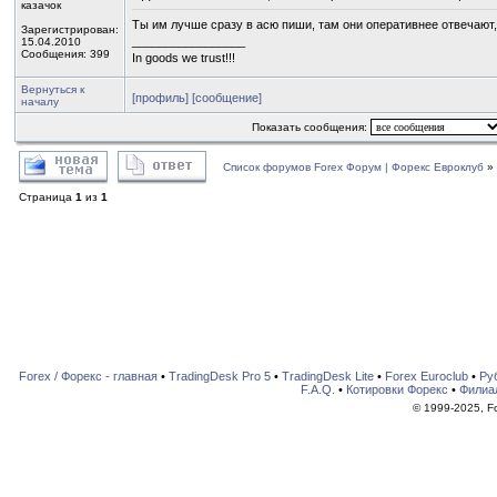
казачок
Ты им лучше сразу в асю пиши, там они оперативнее отвечают, 
Зарегистрирован:
_________________
15.04.2010
Сообщения: 399
In goods we trust!!!
Вернуться к
[профиль]
[сообщение]
началу
Показать сообщения:
Список форумов Forex Форум | Форекс Евроклуб
»
Страница
1
из
1
Forex / Форекс - главная
•
TradingDesk Pro 5
•
TradingDesk Lite
•
Forex Euroclub
•
Ру
F.A.Q.
•
Котировки Форекс
•
Филиа
© 1999-2025, For