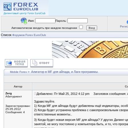
Имя:
Пароль:
Реги
Автоматически входить при каждом посещении
Список
Форумов Forex EuroClub
>
Алигатор в MF для айпада, и Лаги программы.
Mobile Forex
Автор
С
Zerg
Добавлено: Пт Май 25, 2012 4:12 pm
Заголовок сообщения: А
Абитуриент
Здравствуйте.
1) Когда MF для айпада будут добавлены ещё индикаторы, особенн
Зарегистрирован:
25.05.2012
2) Когда будет устранена проблема с самопроизвольным свора
Сообщения: 4
ответственные моменты..
3) Когда будет новая версия MF для айпада? У других Дилинг-
занятой, не могу постоянно у компьютера быть, и то, что прогр