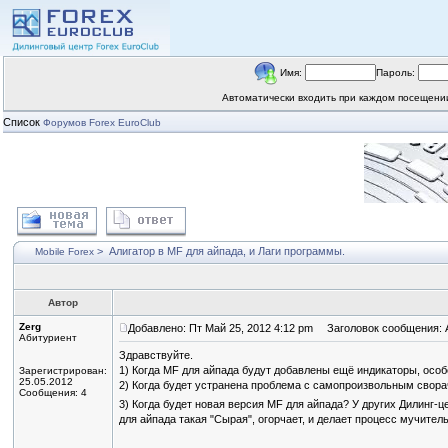
Имя:
Пароль:
Автоматически входить при каждом посещен
Список
Форумов Forex EuroClub
>
Алигатор в MF для айпада, и Лаги программы.
Mobile Forex
Автор
Zerg
Добавлено: Пт Май 25, 2012 4:12 pm
Заголовок сообщения: А
Абитуриент
Здравствуйте.
1) Когда MF для айпада будут добавлены ещё индикаторы, особенн
Зарегистрирован:
25.05.2012
2) Когда будет устранена проблема с самопроизвольным свора
Сообщения: 4
3) Когда будет новая версия MF для айпада? У других Дилинг-
для айпада такая "Сырая", огорчает, и делает процесс мучител