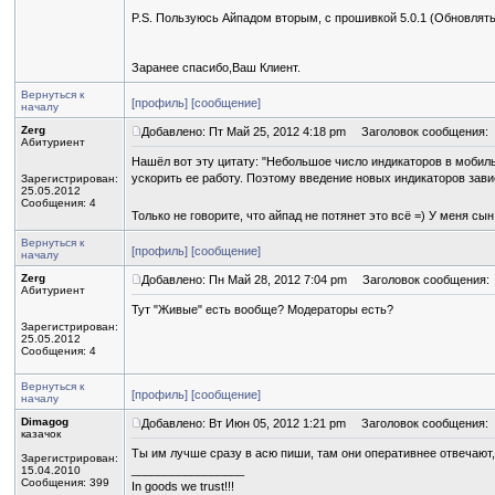
P.S. Пользуюсь Айпадом вторым, с прошивкой 5.0.1 (Обновлять 
Заранее спасибо,Ваш Клиент.
Вернуться к
[профиль]
[сообщение]
началу
Zerg
Добавлено: Пт Май 25, 2012 4:18 pm
Заголовок сообщения:
Абитуриент
Нашёл вот эту цитату: "Небольшое число индикаторов в моби
ускорить ее работу. Поэтому введение новых индикаторов зави
Зарегистрирован:
25.05.2012
Сообщения: 4
Только не говорите, что айпад не потянет это всё =) У меня сын
Вернуться к
[профиль]
[сообщение]
началу
Zerg
Добавлено: Пн Май 28, 2012 7:04 pm
Заголовок сообщения:
Абитуриент
Тут "Живые" есть вообще? Модераторы есть?
Зарегистрирован:
25.05.2012
Сообщения: 4
Вернуться к
[профиль]
[сообщение]
началу
Dimagog
Добавлено: Вт Июн 05, 2012 1:21 pm
Заголовок сообщения:
казачок
Ты им лучше сразу в асю пиши, там они оперативнее отвечают, 
Зарегистрирован:
_________________
15.04.2010
Сообщения: 399
In goods we trust!!!