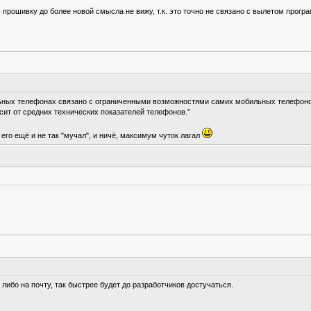
прошивку до более новой смысла не вижу, т.к. это точно не связано с вылетом прогр
льных телефонах связано с ограниченными возможностями самих мобильных телефонов
сит от средних технических показателей телефонов."
 его ещё и не так "мучал", и ничё, максимум чуток лагал
либо на почту, так быстрее будет до разработчиков достучаться.