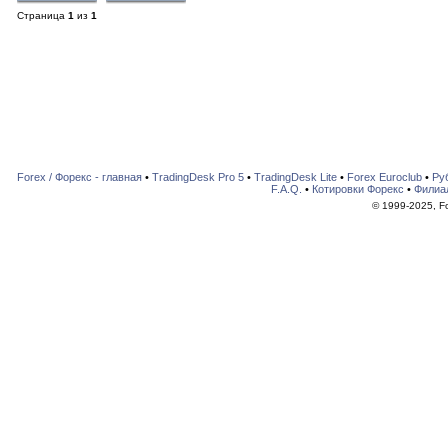
Страница
1
из
1
Forex / Форекс - главная
•
TradingDesk Pro 5
•
TradingDesk Lite
•
Forex Euroclub
•
Ру
F.A.Q.
•
Котировки Форекс
•
Филиа
© 1999-2025, For