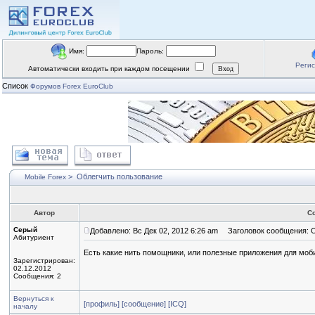
Имя:
Пароль:
Реги
Автоматически входить при каждом посещении
Список
Форумов Forex EuroClub
>
Облегчить пользование
Mobile Forex
Автор
С
Серый
Добавлено: Вс Дек 02, 2012 6:26 am
Заголовок сообщения: О
Абитуриент
Есть какие нить помощники, или полезные приложения для моб
Зарегистрирован:
02.12.2012
Сообщения: 2
Вернуться к
[профиль]
[сообщение]
[ICQ]
началу