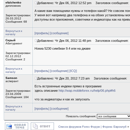
efalchenko
Добавлено: Чт Дек 06, 2012 12:52 pm
Заголовок сообщения:
дипломник
А какие вам помощники нужны и телефон какой? Не совсем поня
У меня вот например два телефона и на обоих установлены м
Зарегистрирован:
26.03.2012
доступны все приложения, советники и индикаторы как на прив
Сообщения: 68
Вернуться к
[профиль]
[сообщение]
началу
Серый
Добавлено: Чт Дек 06, 2012 11:48 pm
Заголовок сообщения:
Абитуриент
Нокиа 5230 симбиан 9.4 или на джаве
Зарегистрирован:
02.12.2012
Сообщения: 2
Вернуться к
[профиль]
[сообщение]
[ICQ]
началу
Samson
Добавлено: Чт Дек 20, 2012 7:23 am
Заголовок сообщения:
аспирант
Есть встроенные индюки прямо в программе
здесь описание
http://wap.mobileforex.ru/help/06.php#h6
Зарегистрирован:
23.04.2009
Сообщения: 184
что за индикаторы и как их запускать
Вернуться к
[профиль]
[сообщение]
началу
Показать сообщения:
Список форумов Forex Форум | Форекс Евроклуб
»