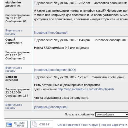
efalchenko
Добавлено: Чт Дек 06, 2012 12:52 pm
Заголовок сообщения:
дипломник
А какие вам помощники нужны и телефон какой? Не совсем поня
У меня вот например два телефона и на обоих установлены м
Зарегистрирован:
26.03.2012
доступны все приложения, советники и индикаторы как на прив
Сообщения: 68
Вернуться к
[профиль]
[сообщение]
началу
Серый
Добавлено: Чт Дек 06, 2012 11:48 pm
Заголовок сообщения:
Абитуриент
Нокиа 5230 симбиан 9.4 или на джаве
Зарегистрирован:
02.12.2012
Сообщения: 2
Вернуться к
[профиль]
[сообщение]
[ICQ]
началу
Samson
Добавлено: Чт Дек 20, 2012 7:23 am
Заголовок сообщения:
аспирант
Есть встроенные индюки прямо в программе
здесь описание
http://wap.mobileforex.ru/help/06.php#h6
Зарегистрирован:
23.04.2009
Сообщения: 184
что за индикаторы и как их запускать
Вернуться к
[профиль]
[сообщение]
началу
Показать сообщения:
Список форумов Forex Форум | Форекс Евроклуб
»