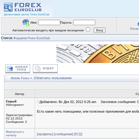
Имя:
Пароль:
Реги
Автоматически входить при каждом посещении
Список
Форумов Forex EuroClub
>
Облегчить пользование
Mobile Forex
Автор
С
Серый
Добавлено: Вс Дек 02, 2012 6:26 am
Заголовок сообщения: О
Абитуриент
Есть какие нить помощники, или полезные приложения для моб
Зарегистрирован:
02.12.2012
Сообщения: 2
Вернуться к
[профиль]
[сообщение]
[ICQ]
началу