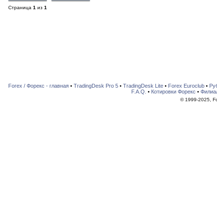
Страница
1
из
1
Forex / Форекс - главная
•
TradingDesk Pro 5
•
TradingDesk Lite
•
Forex Euroclub
•
Ру
F.A.Q.
•
Котировки Форекс
•
Филиа
© 1999-2025, For