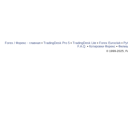
Forex / Форекс - главная
•
TradingDesk Pro 5
•
TradingDesk Lite
•
Forex Euroclub
•
Ру
F.A.Q.
•
Котировки Форекс
•
Филиа
© 1999-2025, For