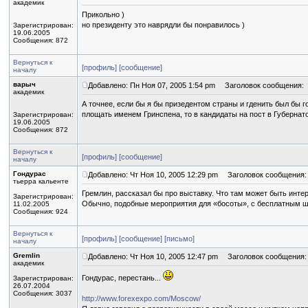
академик
Прикольно )
но президенту это наврядли бы понравилось )
Зарегистрирован:
19.06.2005
Сообщения: 872
Вернуться к
[профиль]
[сообщение]
началу
варыч
Добавлено: Пн Ноя 07, 2005 1:54 pm
Заголовок сообщения:
академик
А точнее, если бы я бы призедентом страны и гденить был бы 
площать именем Гринспена, то в кандидаты на пост в Губернато
Зарегистрирован:
19.06.2005
Сообщения: 872
Вернуться к
[профиль]
[сообщение]
началу
Гондурас
Добавлено: Чт Ноя 10, 2005 12:29 pm
Заголовок сообщения:
тьерра кальенте
Гремлин, рассказал бы про выставку. Что там может быть инте
Зарегистрирован:
Обычно, подобные мероприятия для «босоты», с бесплатным 
11.02.2005
Сообщения: 924
Вернуться к
[профиль]
[сообщение]
[письмо]
началу
Gremlin
Добавлено: Чт Ноя 10, 2005 12:47 pm
Заголовок сообщения:
академик
Гондурас, перестань...
Зарегистрирован:
26.07.2004
Сообщения: 3037
http://www.forexexpo.com/Moscow/