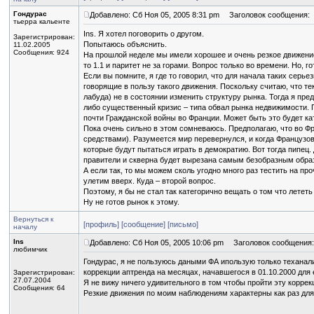
Гондурас
Добавлено: Сб Ноя 05, 2005 8:31 pm
Заголовок сообщения:
тьерра кальенте
Ins. Я хотел поговорить о другом.
Зарегистрирован:
Попытаюсь объяснить.
11.02.2005
Сообщения: 924
На прошлой неделе мы имели хорошее и очень резкое движение 
то 1.1 и паритет не за горами. Вопрос только во времени. Но,
Если вы помните, я где то говорил, что для начала таких сер
говорящие в пользу такого движения. Поскольку считаю, что т
лабуда) не в состоянии изменить структуру рынка. Тогда я пр
либо существенный кризис – типа обвал рынка недвижимости. П
почти Гражданской войны во Франции. Может быть это будет к
Пока очень сильно в этом сомневаюсь. Предполагаю, что во Ф
средствами). Разумеется мир перевернулся, и когда Французов
которые будут пытаться играть в демократию. Вот тогда пипец
правители и скверна будет вырезана самым безобразным образ
А если так, то мы можем сколь угодно много раз тестить на пр
улетим вверх. Куда – второй вопрос.
Поэтому, я бы не стал так категорично вещать о том что лететь
Ну не готов рынок к этому.
Вернуться к
[профиль]
[сообщение]
[письмо]
началу
Ins
Добавлено: Сб Ноя 05, 2005 10:06 pm
Заголовок сообщения:
любимчик
Гондурас, я не пользуюсь даными ФА ипользую только теханали
коррекции аптренда на месяцах, начавшегося в 01.10.2000 для 
Зарегистрирован:
27.07.2004
Я не вижу ничего удивительного в том чтобы пройти эту коррек
Сообщения: 64
Резкие движения по моим наблюдениям характерны как раз для