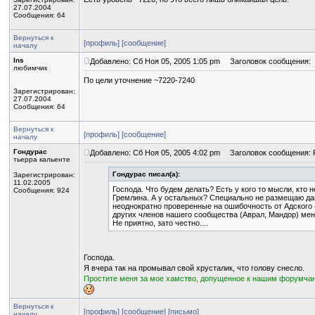
27.07.2004
Сообщения: 64
Вернуться к
[профиль]
[сообщение]
началу
Ins
Добавлено: Сб Ноя 05, 2005 1:05 pm
Заголовок сообщения:
любимчик
По цели уточнение ~7220-7240
Зарегистрирован:
27.07.2004
Сообщения: 64
Вернуться к
[профиль]
[сообщение]
началу
Гондурас
Добавлено: Сб Ноя 05, 2005 4:02 pm
Заголовок сообщения: 
тьерра кальенте
Гондурас писал(а):
Зарегистрирован:
11.02.2005
Господа. Что будем делать? Есть у кого то мысли, кто 
Сообщения: 924
Гремлина. А у остальных? Специально не размещаю да
неоднократно проверенные на ошибочность от Адского 
других членов нашего сообщества (Аврал, Мандор) мен
Не приятно, зато честно....
Господа.
Я вчера так на промывал свой хрусталик, что голову снесло.
Простите меня за мое хамство, допущенное к нашим форумча
Вернуться к
[профиль]
[сообщение]
[письмо]
началу