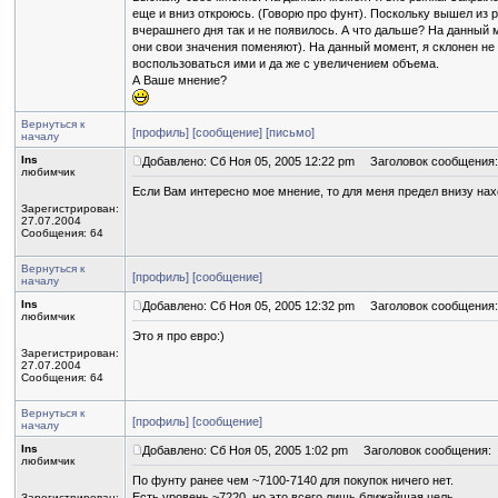
еще и вниз откроюсь. (Говорю про фунт). Поскольку вышел из р
вчерашнего дня так и не появилось. А что дальше? На данный м
они свои значения поменяют). На данный момент, я склонен не
воспользоваться ими и да же с увеличением объема.
А Ваше мнение?
Вернуться к
[профиль]
[сообщение]
[письмо]
началу
Ins
Добавлено: Сб Ноя 05, 2005 12:22 pm
Заголовок сообщения:
любимчик
Если Вам интересно мое мнение, то для меня предел внизу нах
Зарегистрирован:
27.07.2004
Сообщения: 64
Вернуться к
[профиль]
[сообщение]
началу
Ins
Добавлено: Сб Ноя 05, 2005 12:32 pm
Заголовок сообщения:
любимчик
Это я про евро:)
Зарегистрирован:
27.07.2004
Сообщения: 64
Вернуться к
[профиль]
[сообщение]
началу
Ins
Добавлено: Сб Ноя 05, 2005 1:02 pm
Заголовок сообщения:
любимчик
По фунту ранее чем ~7100-7140 для покупок ничего нет.
Есть уровень ~7220, но это всего лишь ближайшая цель.
Зарегистрирован: