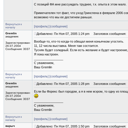
С позиций ФА мне рассуждать труднее, т.к. опыта в этом мало.
Примечателен тот факт, что уход Гринспена в феврале 2006 со
возможно что мы ее достигнем раньше.
Вернуться к
[профиль]
[сообщение]
началу
Gremlin
Добавлено: Пн Ноя 07, 2005 1:24 pm
Заголовок сообщения:
академик
Вообще-то, кто-то когда-то обещал меня коньячком угостить.
Зарегистрирован:
11, 12 числа выставка. Меня там состоится.
26.07.2004
Сообщения: 3037
Тусняк будет солидный. Если есть желание и будет настроение,
Я пока настроен.
_________________
С уважением,
Ваш Gremlin
Вернуться к
[профиль]
[сообщение]
началу
Gremlin
Добавлено: Пн Ноя 07, 2005 1:28 pm
Заголовок сообщения:
академик
Если бы Форекс был городом, а я в нем мэром, то одну из пло
Зарегистрирован:
26.07.2004
Сообщения: 3037
_________________
С уважением,
Ваш Gremlin
Вернуться к
[профиль]
[сообщение]
началу
варыч
Добавлено: Пн Ноя 07, 2005 1:50 pm
Заголовок сообщения: