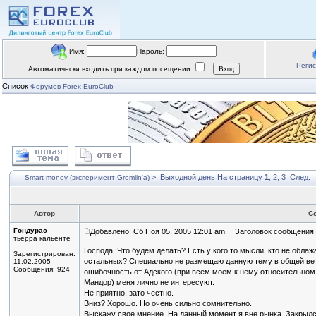
Имя:
Пароль:
Реги
Автоматически входить при каждом посещении
Список
Форумов Forex EuroClub
>
Выходной день
На страницу
1
,
2
,
3
След.
Smart money (эксперимент Gremlin'a)
Автор
С
Гондурас
Добавлено: Сб Ноя 05, 2005 12:01 am
Заголовок сообщения:
тьерра кальенте
Господа. Что будем делать? Есть у кого то мысли, кто не обла
Зарегистрирован:
остальных? Специально не размещаю данную тему в общей вет
11.02.2005
Сообщения: 924
ошибочность от Адского (при всем моем к нему относительном
Мандор) меня лично не интересуют.
Не приятно, зато честно.
Вниз? Хорошо. Но очень сильно сомнительно.
Выскажу свое мнение. На данный момент я вне рынка. Закрылс