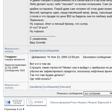
Я давно говорил о разрозненности в своей массе и жутком непр
Либо делают культ, либо "окунают" со всеми потрахами. Сам г
крайне осторожно. Порой даже сам человек об этом даже може
Весной, крендель один, представлявший амер. фонд, торгующий
стопов и что продав по цене $50 за баррель они по-любому вы
Прикольно.
Ну хорошо. Инет и личный брокер, это супер.
И что? И все?
Ну хорошо.
_________________
С уважением,
Ваш Gremlin
Вернуться к
[профиль]
[сообщение]
началу
Гондурас
Добавлено: Чт Ноя 10, 2005 12:59 pm
Заголовок сообщения:
тьерра кальенте
Вот и я о том же.
Зарегистрирован:
Слушать такие глупости? Может они и выйдут с прибылью по ре
11.02.2005
Сообщения: 924
убытки им зафиксировать придется, поскольку нефтяные фью
Так что там будем делать?
Где тебя искать?
Вернуться к
[профиль]
[сообщение]
[письмо]
началу
Показать сообщения:
Список форумов Forex Форум | Форекс Евроклуб
»
Страница
1
из
3