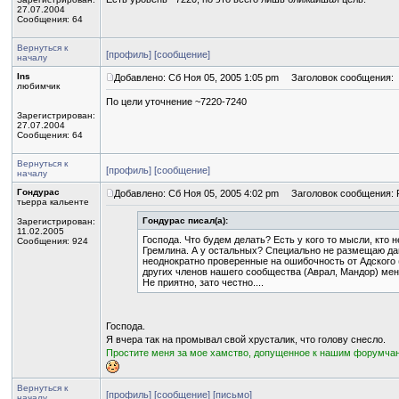
27.07.2004
Сообщения: 64
Вернуться к
[профиль]
[сообщение]
началу
Ins
Добавлено: Сб Ноя 05, 2005 1:05 pm
Заголовок сообщения:
любимчик
По цели уточнение ~7220-7240
Зарегистрирован:
27.07.2004
Сообщения: 64
Вернуться к
[профиль]
[сообщение]
началу
Гондурас
Добавлено: Сб Ноя 05, 2005 4:02 pm
Заголовок сообщения: 
тьерра кальенте
Гондурас писал(а):
Зарегистрирован:
11.02.2005
Господа. Что будем делать? Есть у кого то мысли, кто 
Сообщения: 924
Гремлина. А у остальных? Специально не размещаю да
неоднократно проверенные на ошибочность от Адского 
других членов нашего сообщества (Аврал, Мандор) мен
Не приятно, зато честно....
Господа.
Я вчера так на промывал свой хрусталик, что голову снесло.
Простите меня за мое хамство, допущенное к нашим форумча
Вернуться к
[профиль]
[сообщение]
[письмо]
началу