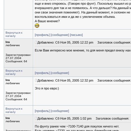
еще и вниз откроюсь. (Говорю про фунт). Поскольку вышел из р
вчерашнего дня так и не появилось. А что дальше? На данный м
они свои значения поменяют). На данный момент, я склонен не
воспользоваться ими и да же с увеличением объема.
А Ваше мнение?
Вернуться к
[профиль]
[сообщение]
[письмо]
началу
Ins
Добавлено: Сб Ноя 05, 2005 12:22 pm
Заголовок сообщения:
любимчик
Если Вам интересно мое мнение, то для меня предел внизу нах
Зарегистрирован:
27.07.2004
Сообщения: 64
Вернуться к
[профиль]
[сообщение]
началу
Ins
Добавлено: Сб Ноя 05, 2005 12:32 pm
Заголовок сообщения:
любимчик
Это я про евро:)
Зарегистрирован:
27.07.2004
Сообщения: 64
Вернуться к
[профиль]
[сообщение]
началу
Ins
Добавлено: Сб Ноя 05, 2005 1:02 pm
Заголовок сообщения:
любимчик
По фунту ранее чем ~7100-7140 для покупок ничего нет.
Есть уровень ~7220, но это всего лишь ближайшая цель.
Зарегистрирован: