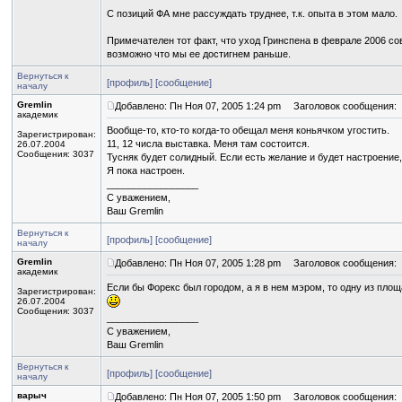
С позиций ФА мне рассуждать труднее, т.к. опыта в этом мало.
Примечателен тот факт, что уход Гринспена в феврале 2006 со
возможно что мы ее достигнем раньше.
Вернуться к
[профиль]
[сообщение]
началу
Gremlin
Добавлено: Пн Ноя 07, 2005 1:24 pm
Заголовок сообщения:
академик
Вообще-то, кто-то когда-то обещал меня коньячком угостить.
Зарегистрирован:
11, 12 числа выставка. Меня там состоится.
26.07.2004
Сообщения: 3037
Тусняк будет солидный. Если есть желание и будет настроение,
Я пока настроен.
_________________
С уважением,
Ваш Gremlin
Вернуться к
[профиль]
[сообщение]
началу
Gremlin
Добавлено: Пн Ноя 07, 2005 1:28 pm
Заголовок сообщения:
академик
Если бы Форекс был городом, а я в нем мэром, то одну из пло
Зарегистрирован:
26.07.2004
Сообщения: 3037
_________________
С уважением,
Ваш Gremlin
Вернуться к
[профиль]
[сообщение]
началу
варыч
Добавлено: Пн Ноя 07, 2005 1:50 pm
Заголовок сообщения: