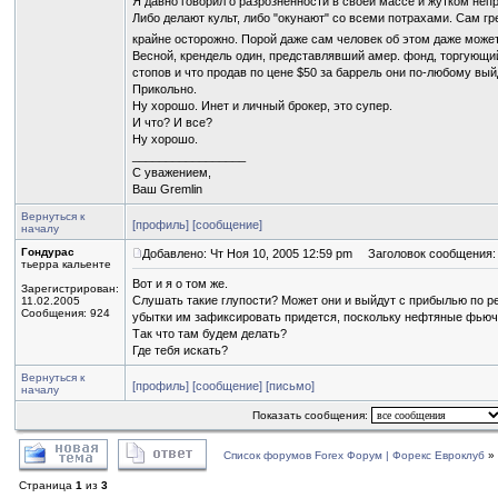
Я давно говорил о разрозненности в своей массе и жутком непр
Либо делают культ, либо "окунают" со всеми потрахами. Сам г
крайне осторожно. Порой даже сам человек об этом даже може
Весной, крендель один, представлявший амер. фонд, торгующий
стопов и что продав по цене $50 за баррель они по-любому вы
Прикольно.
Ну хорошо. Инет и личный брокер, это супер.
И что? И все?
Ну хорошо.
_________________
С уважением,
Ваш Gremlin
Вернуться к
[профиль]
[сообщение]
началу
Гондурас
Добавлено: Чт Ноя 10, 2005 12:59 pm
Заголовок сообщения:
тьерра кальенте
Вот и я о том же.
Зарегистрирован:
Слушать такие глупости? Может они и выйдут с прибылью по ре
11.02.2005
Сообщения: 924
убытки им зафиксировать придется, поскольку нефтяные фью
Так что там будем делать?
Где тебя искать?
Вернуться к
[профиль]
[сообщение]
[письмо]
началу
Показать сообщения:
Список форумов Forex Форум | Форекс Евроклуб
»
Страница
1
из
3