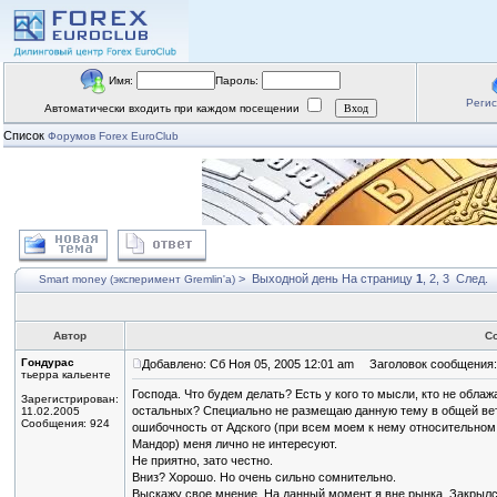
Имя:
Пароль:
Реги
Автоматически входить при каждом посещении
Список
Форумов Forex EuroClub
>
Выходной день
На страницу
1
,
2
,
3
След.
Smart money (эксперимент Gremlin'a)
Автор
С
Гондурас
Добавлено: Сб Ноя 05, 2005 12:01 am
Заголовок сообщения:
тьерра кальенте
Господа. Что будем делать? Есть у кого то мысли, кто не обла
Зарегистрирован:
остальных? Специально не размещаю данную тему в общей вет
11.02.2005
Сообщения: 924
ошибочность от Адского (при всем моем к нему относительном
Мандор) меня лично не интересуют.
Не приятно, зато честно.
Вниз? Хорошо. Но очень сильно сомнительно.
Выскажу свое мнение. На данный момент я вне рынка. Закрылс