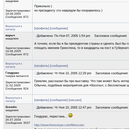
академик
Прикольно )
но президенту это наврядли бы понравилось )
Зарегистрирован:
19.06.2005
Сообщения: 872
Вернуться к
[профиль]
[сообщение]
началу
варыч
Добавлено: Пн Ноя 07, 2005 1:54 pm
Заголовок сообщения:
академик
А точнее, если бы я бы призедентом страны и гденить был бы 
площать именем Гринспена, то в кандидаты на пост в Губернато
Зарегистрирован:
19.06.2005
Сообщения: 872
Вернуться к
[профиль]
[сообщение]
началу
Гондурас
Добавлено: Чт Ноя 10, 2005 12:29 pm
Заголовок сообщения:
тьерра кальенте
Гремлин, рассказал бы про выставку. Что там может быть инте
Зарегистрирован:
Обычно, подобные мероприятия для «босоты», с бесплатным 
11.02.2005
Сообщения: 924
Вернуться к
[профиль]
[сообщение]
[письмо]
началу
Gremlin
Добавлено: Чт Ноя 10, 2005 12:47 pm
Заголовок сообщения:
академик
Гондурас, перестань...
Зарегистрирован:
26.07.2004
Сообщения: 3037
http://www.forexexpo.com/Moscow/