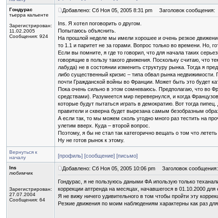
Гондурас
Добавлено: Сб Ноя 05, 2005 8:31 pm
Заголовок сообщения:
тьерра кальенте
Ins. Я хотел поговорить о другом.
Зарегистрирован:
Попытаюсь объяснить.
11.02.2005
Сообщения: 924
На прошлой неделе мы имели хорошее и очень резкое движение 
то 1.1 и паритет не за горами. Вопрос только во времени. Но,
Если вы помните, я где то говорил, что для начала таких сер
говорящие в пользу такого движения. Поскольку считаю, что т
лабуда) не в состоянии изменить структуру рынка. Тогда я пр
либо существенный кризис – типа обвал рынка недвижимости. П
почти Гражданской войны во Франции. Может быть это будет к
Пока очень сильно в этом сомневаюсь. Предполагаю, что во Ф
средствами). Разумеется мир перевернулся, и когда Французов
которые будут пытаться играть в демократию. Вот тогда пипец
правители и скверна будет вырезана самым безобразным образ
А если так, то мы можем сколь угодно много раз тестить на пр
улетим вверх. Куда – второй вопрос.
Поэтому, я бы не стал так категорично вещать о том что лететь
Ну не готов рынок к этому.
Вернуться к
[профиль]
[сообщение]
[письмо]
началу
Ins
Добавлено: Сб Ноя 05, 2005 10:06 pm
Заголовок сообщения:
любимчик
Гондурас, я не пользуюсь даными ФА ипользую только теханали
коррекции аптренда на месяцах, начавшегося в 01.10.2000 для 
Зарегистрирован:
27.07.2004
Я не вижу ничего удивительного в том чтобы пройти эту коррек
Сообщения: 64
Резкие движения по моим наблюдениям характерны как раз для