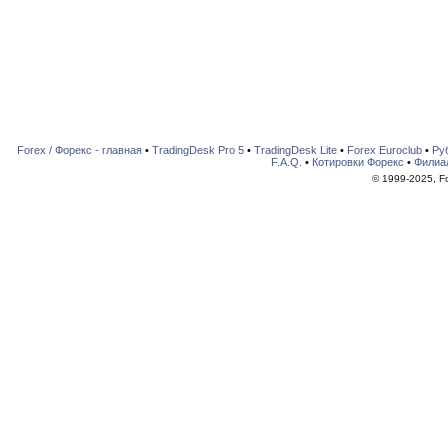
Forex / Форекс - главная
•
TradingDesk Pro 5
•
TradingDesk Lite
•
Forex Euroclub
•
Ру
F.A.Q.
•
Котировки Форекс
•
Филиа
© 1999-2025, For