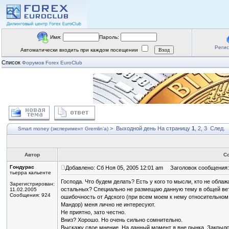
Имя:
Пароль:
Реги
Автоматически входить при каждом посещении
Список
Форумов Forex EuroClub
>
Выходной день
На страницу
1
,
2
,
3
След.
Smart money (эксперимент Gremlin'a)
Автор
С
Гондурас
Добавлено: Сб Ноя 05, 2005 12:01 am
Заголовок сообщения:
тьерра кальенте
Господа. Что будем делать? Есть у кого то мысли, кто не обла
Зарегистрирован:
остальных? Специально не размещаю данную тему в общей вет
11.02.2005
Сообщения: 924
ошибочность от Адского (при всем моем к нему относительном
Мандор) меня лично не интересуют.
Не приятно, зато честно.
Вниз? Хорошо. Но очень сильно сомнительно.
Выскажу свое мнение. На данный момент я вне рынка. Закрылс