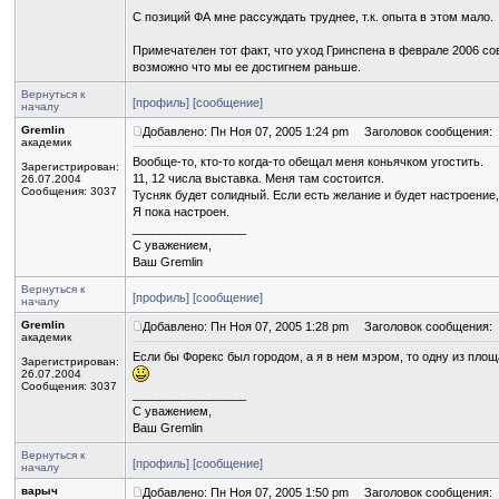
С позиций ФА мне рассуждать труднее, т.к. опыта в этом мало.
Примечателен тот факт, что уход Гринспена в феврале 2006 со
возможно что мы ее достигнем раньше.
Вернуться к
[профиль]
[сообщение]
началу
Gremlin
Добавлено: Пн Ноя 07, 2005 1:24 pm
Заголовок сообщения:
академик
Вообще-то, кто-то когда-то обещал меня коньячком угостить.
Зарегистрирован:
11, 12 числа выставка. Меня там состоится.
26.07.2004
Сообщения: 3037
Тусняк будет солидный. Если есть желание и будет настроение,
Я пока настроен.
_________________
С уважением,
Ваш Gremlin
Вернуться к
[профиль]
[сообщение]
началу
Gremlin
Добавлено: Пн Ноя 07, 2005 1:28 pm
Заголовок сообщения:
академик
Если бы Форекс был городом, а я в нем мэром, то одну из пло
Зарегистрирован:
26.07.2004
Сообщения: 3037
_________________
С уважением,
Ваш Gremlin
Вернуться к
[профиль]
[сообщение]
началу
варыч
Добавлено: Пн Ноя 07, 2005 1:50 pm
Заголовок сообщения: