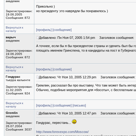
академик
Прикольно )
но президенту это наврядли бы понравилось )
Зарегистрирован:
19.06.2005
Сообщения: 872
Вернуться к
[профиль]
[сообщение]
началу
варыч
Добавлено: Пн Ноя 07, 2005 1:54 pm
Заголовок сообщения:
академик
А точнее, если бы я бы призедентом страны и гденить был бы 
площать именем Гринспена, то в кандидаты на пост в Губернато
Зарегистрирован:
19.06.2005
Сообщения: 872
Вернуться к
[профиль]
[сообщение]
началу
Гондурас
Добавлено: Чт Ноя 10, 2005 12:29 pm
Заголовок сообщения:
тьерра кальенте
Гремлин, рассказал бы про выставку. Что там может быть инте
Зарегистрирован:
Обычно, подобные мероприятия для «босоты», с бесплатным 
11.02.2005
Сообщения: 924
Вернуться к
[профиль]
[сообщение]
[письмо]
началу
Gremlin
Добавлено: Чт Ноя 10, 2005 12:47 pm
Заголовок сообщения:
академик
Гондурас, перестань...
Зарегистрирован:
26.07.2004
Сообщения: 3037
http://www.forexexpo.com/Moscow/