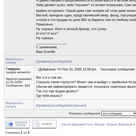
Я давно говорил о разрозненности в своей массе и жутком непр
Либо делают культ, либо "окунают" со всеми потрахами. Сам г
крайне осторожно. Порой даже сам человек об этом даже може
Весной, крендель один, представлявший амер. фонд, торгующий
стопов и что продав по цене $50 за баррель они по-любому вы
Прикольно.
Ну хорошо. Инет и личный брокер, это супер.
И что? И все?
Ну хорошо.
_________________
С уважением,
Ваш Gremlin
Вернуться к
[профиль]
[сообщение]
началу
Гондурас
Добавлено: Чт Ноя 10, 2005 12:59 pm
Заголовок сообщения:
тьерра кальенте
Вот и я о том же.
Зарегистрирован:
Слушать такие глупости? Может они и выйдут с прибылью по ре
11.02.2005
Сообщения: 924
убытки им зафиксировать придется, поскольку нефтяные фью
Так что там будем делать?
Где тебя искать?
Вернуться к
[профиль]
[сообщение]
[письмо]
началу
Показать сообщения:
Список форумов Forex Форум | Форекс Евроклуб
»
Страница
1
из
3