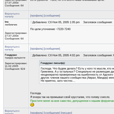
27.07.2004
Сообщения: 64
Вернуться к
[профиль]
[сообщение]
началу
Ins
Добавлено: Сб Ноя 05, 2005 1:05 pm
Заголовок сообщения:
любимчик
По цели уточнение ~7220-7240
Зарегистрирован:
27.07.2004
Сообщения: 64
Вернуться к
[профиль]
[сообщение]
началу
Гондурас
Добавлено: Сб Ноя 05, 2005 4:02 pm
Заголовок сообщения: 
тьерра кальенте
Гондурас писал(а):
Зарегистрирован:
11.02.2005
Господа. Что будем делать? Есть у кого то мысли, кто 
Сообщения: 924
Гремлина. А у остальных? Специально не размещаю да
неоднократно проверенные на ошибочность от Адского 
других членов нашего сообщества (Аврал, Мандор) мен
Не приятно, зато честно....
Господа.
Я вчера так на промывал свой хрусталик, что голову снесло.
Простите меня за мое хамство, допущенное к нашим форумча
Вернуться к
[профиль]
[сообщение]
[письмо]
началу