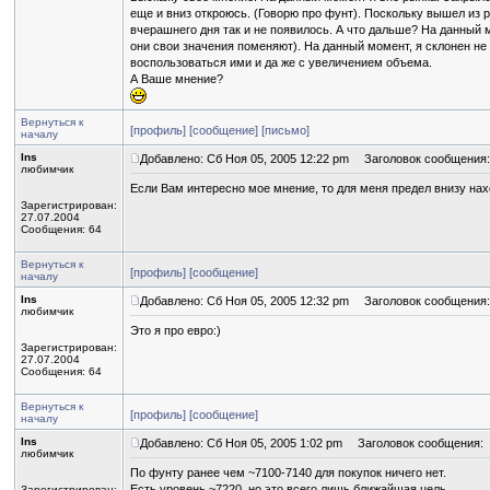
еще и вниз откроюсь. (Говорю про фунт). Поскольку вышел из р
вчерашнего дня так и не появилось. А что дальше? На данный м
они свои значения поменяют). На данный момент, я склонен не
воспользоваться ими и да же с увеличением объема.
А Ваше мнение?
Вернуться к
[профиль]
[сообщение]
[письмо]
началу
Ins
Добавлено: Сб Ноя 05, 2005 12:22 pm
Заголовок сообщения:
любимчик
Если Вам интересно мое мнение, то для меня предел внизу нах
Зарегистрирован:
27.07.2004
Сообщения: 64
Вернуться к
[профиль]
[сообщение]
началу
Ins
Добавлено: Сб Ноя 05, 2005 12:32 pm
Заголовок сообщения:
любимчик
Это я про евро:)
Зарегистрирован:
27.07.2004
Сообщения: 64
Вернуться к
[профиль]
[сообщение]
началу
Ins
Добавлено: Сб Ноя 05, 2005 1:02 pm
Заголовок сообщения:
любимчик
По фунту ранее чем ~7100-7140 для покупок ничего нет.
Есть уровень ~7220, но это всего лишь ближайшая цель.
Зарегистрирован: