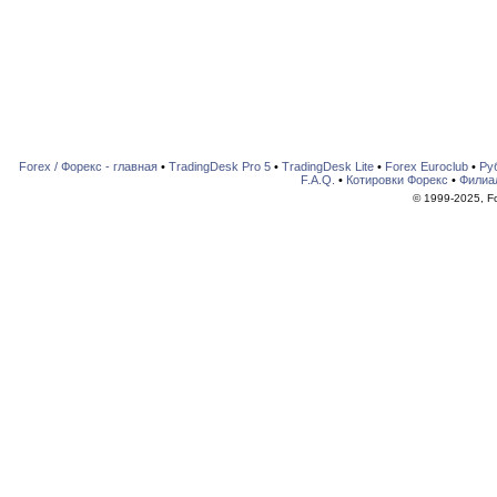
Forex / Форекс - главная
•
TradingDesk Pro 5
•
TradingDesk Lite
•
Forex Euroclub
•
Ру
F.A.Q.
•
Котировки Форекс
•
Филиа
© 1999-2025, For