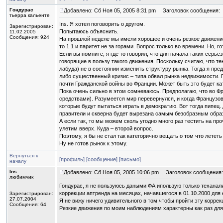
Гондурас
Добавлено: Сб Ноя 05, 2005 8:31 pm
Заголовок сообщения:
тьерра кальенте
Ins. Я хотел поговорить о другом.
Зарегистрирован:
Попытаюсь объяснить.
11.02.2005
Сообщения: 924
На прошлой неделе мы имели хорошее и очень резкое движение 
то 1.1 и паритет не за горами. Вопрос только во времени. Но,
Если вы помните, я где то говорил, что для начала таких сер
говорящие в пользу такого движения. Поскольку считаю, что т
лабуда) не в состоянии изменить структуру рынка. Тогда я пр
либо существенный кризис – типа обвал рынка недвижимости. П
почти Гражданской войны во Франции. Может быть это будет к
Пока очень сильно в этом сомневаюсь. Предполагаю, что во Ф
средствами). Разумеется мир перевернулся, и когда Французов
которые будут пытаться играть в демократию. Вот тогда пипец
правители и скверна будет вырезана самым безобразным образ
А если так, то мы можем сколь угодно много раз тестить на пр
улетим вверх. Куда – второй вопрос.
Поэтому, я бы не стал так категорично вещать о том что лететь
Ну не готов рынок к этому.
Вернуться к
[профиль]
[сообщение]
[письмо]
началу
Ins
Добавлено: Сб Ноя 05, 2005 10:06 pm
Заголовок сообщения:
любимчик
Гондурас, я не пользуюсь даными ФА ипользую только теханали
коррекции аптренда на месяцах, начавшегося в 01.10.2000 для 
Зарегистрирован:
27.07.2004
Я не вижу ничего удивительного в том чтобы пройти эту коррек
Сообщения: 64
Резкие движения по моим наблюдениям характерны как раз для