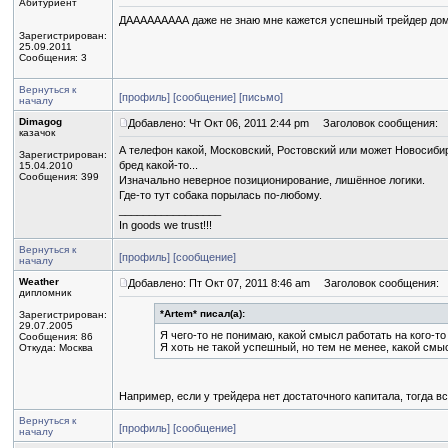
Абитуриент
ДААААААААА даже не знаю мне кажется успешный трейдер дома 
Зарегистрирован:
25.09.2011
Сообщения: 3
Вернуться к
[профиль]
[сообщение]
[письмо]
началу
Dimagog
Добавлено: Чт Окт 06, 2011 2:44 pm
Заголовок сообщения:
казачок
А телефон какой, Московский, Ростовский или может Новосиби
Зарегистрирован:
бред какой-то...
15.04.2010
Сообщения: 399
Изначально неверное позиционирование, лишённое логики.
Где-то тут собака порылась по-любому.
_________________
In goods we trust!!!
Вернуться к
[профиль]
[сообщение]
началу
Weather
Добавлено: Пт Окт 07, 2011 8:46 am
Заголовок сообщения:
дипломник
*Artem* писал(а):
Зарегистрирован:
29.07.2005
Я чего-то не понимаю, какой смысл работать на кого-т
Сообщения: 86
Я хоть не такой успешный, но тем не менее, какой смы
Откуда: Москва
Например, если у трейдера нет достаточного капитала, тогда вс
Вернуться к
[профиль]
[сообщение]
началу