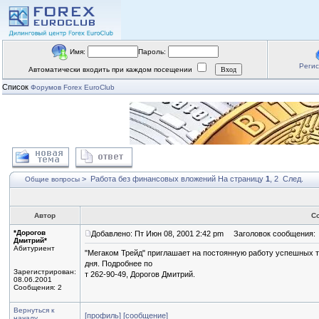
Имя:
Пароль:
Реги
Автоматически входить при каждом посещении
Список
Форумов Forex EuroClub
>
Работа без финансовых вложений
На страницу
1
,
2
След.
Общие вопросы
Автор
С
*Дорогов
Добавлено: Пт Июн 08, 2001 2:42 pm
Заголовок сообщения:
Дмитрий*
Абитуриент
"Мегаком Трейд" приглашает на постоянную работу успешных т
дня. Подробнее по
Зарегистрирован:
т 262-90-49, Дорогов Дмитрий.
08.06.2001
Сообщения: 2
Вернуться к
[профиль]
[сообщение]
началу