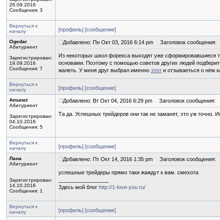
26.09.2016
Сообщения: 3
Вернуться к
[профиль]
[сообщение]
началу
Ogedar
Добавлено: Пн Окт 03, 2016 6:14 pm
Заголовок сообщения:
Абитуриент
Из некоторых школ форекса выходят уже сформировавшиеся тре
Зарегистрирован:
основами. Поэтому с помощью советов других людей подберит
19.09.2016
Сообщения: 7
жалеть. У меня друг выбрал именно
этот
и отзываеться о нём к
Вернуться к
[профиль]
[сообщение]
началу
Amunet
Добавлено: Вт Окт 04, 2016 6:29 pm
Заголовок сообщения:
Абитуриент
Та да. Успешных трейдеров они так не заманят, это уж точно. Им
Зарегистрирован:
04.10.2016
Сообщения: 5
Вернуться к
[профиль]
[сообщение]
началу
Лана
Добавлено: Пт Окт 14, 2016 1:35 pm
Заголовок сообщения:
Абитуриент
успешные трейдеры прямо таки жаждут к вам. смехота
_________________
Зарегистрирован:
14.10.2016
Здесь мой блог
http://1-love-you.ru/
Сообщения: 1
Вернуться к
[профиль]
[сообщение]
началу