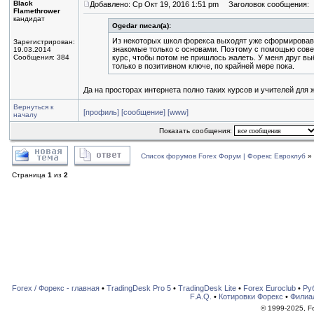
Black
Добавлено: Ср Окт 19, 2016 1:51 pm
Заголовок сообщения:
Flamethrower
кандидат
Ogedar писал(а):
Из некоторых школ форекса выходят уже сформировавш
Зарегистрирован:
знакомые только с основами. Поэтому с помощью сове
19.03.2014
Сообщения: 384
курс, чтобы потом не пришлось жалеть. У меня друг в
только в позитивном ключе, по крайней мере пока.
Да на просторах интернета полно таких курсов и учителей для
Вернуться к
[профиль]
[сообщение]
[www]
началу
Показать сообщения:
Список форумов Forex Форум | Форекс Евроклуб
»
Страница
1
из
2
Forex / Форекс - главная
•
TradingDesk Pro 5
•
TradingDesk Lite
•
Forex Euroclub
•
Ру
F.A.Q.
•
Котировки Форекс
•
Филиа
© 1999-2025, For