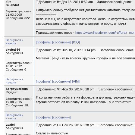
abs
Добавлено: Вт Дек 13, 2011 8:52 am
Заголовок сообщения:
кандидат
Например, если у трейдера нет достаточного капитала, тогда вс
Зарегистрирован:
===========
21.03.2005
Сообщения: 322
Дело, ИМХО, не в недостатке капитала. Дело - в отсутствии и
заморачиваясь с офисами, начальством, и проч., и проч.)
_________________
Приглашаю инвесторов -
https://www.instaforex.com/ru/forex_mon
Вернуться к
[профиль]
[сообщение]
[ICQ]
началу
skelet666
Добавлено: Вт Янв 10, 2012 10:14 pm
Заголовок сообщения:
Абитуриент
Мегаком Трейд - есть во всех крупных городах и не все заним
Зарегистрирован:
10.01.2012
Сообщения: 6
Вернуться к
[профиль]
[сообщение]
[AIM]
началу
SergeySorokin
Добавлено: Чт Июн 30, 2016 8:18 pm
Заголовок сообщения:
Студент
Я когда начинал работать на форексе, я для подстраховки еще
Зарегистрирован:
случае оставаться на плаву. И как оказалось - оно того стоит
19.08.2015
Сообщения: 18
Вернуться к
[профиль]
[сообщение]
началу
Lyxici
Добавлено: Пн Сен 26, 2016 3:38 pm
Заголовок сообщения:
Абитуриент
Согласен полностью
Зарегистрирован: