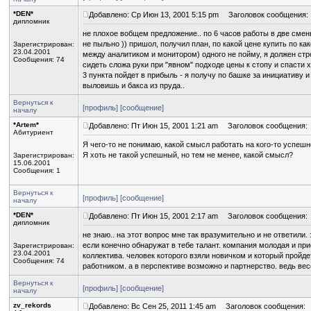
*DEN*
Добавлено: Ср Июн 13, 2001 5:15 pm
Заголовок сообщения:
дипломник
не плохое вобщем предложение.. по 6 часов работы в две смены 
не пыльно )) пришол, получил план, по какой цене купить по как
Зарегистрирован:
23.04.2001
между аналитиком и монитором) одного не пойму, я должен стр
Сообщения: 74
сидеть сложа руки при "явном" подходе цены к стопу и спасти хо
3 пункта пойдет в прибыль - я получу по башке за инициативу 
выловишь и бакса из пруда..
Вернуться к
[профиль]
[сообщение]
началу
*Artem*
Добавлено: Пт Июн 15, 2001 1:21 am
Заголовок сообщения:
Абитуриент
Я чего-то не понимаю, какой смысл работать на кого-то успешн
Я хоть не такой успешный, но тем не менее, какой смысл?
Зарегистрирован:
15.06.2001
Сообщения: 1
Вернуться к
[профиль]
[сообщение]
началу
*DEN*
Добавлено: Пт Июн 15, 2001 2:17 am
Заголовок сообщения:
дипломник
не знаю.. на этот вопрос мне так вразумительно и не ответили
если конечно обнаружат в тебе талант. компания молодая и п
Зарегистрирован:
23.04.2001
коллектива. человек которого взяли новичком и который пройде
Сообщения: 74
работником. а в перспективе возможно и партнерство. ведь ве
Вернуться к
[профиль]
[сообщение]
началу
zv_rekords
Добавлено: Вс Сен 25, 2011 1:45 am
Заголовок сообщения: