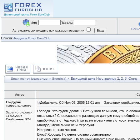
Имя:
Пароль:
Реги
Автоматически входить при каждом посещении
Список
Форумов Forex EuroClub
>
Выходной день
На страницу
1
,
2
,
3
След.
Smart money (эксперимент Gremlin'a)
Автор
С
Гондурас
Добавлено: Сб Ноя 05, 2005 12:01 am
Заголовок сообщения:
тьерра кальенте
Господа. Что будем делать? Есть у кого то мысли, кто не обла
Зарегистрирован:
остальных? Специально не размещаю данную тему в общей вет
11.02.2005
Сообщения: 924
ошибочность от Адского (при всем моем к нему относительном
Мандор) меня лично не интересуют.
Не приятно, зато честно.
Вниз? Хорошо. Но очень сильно сомнительно.
Выскажу свое мнение. На данный момент я вне рынка. Закрылс