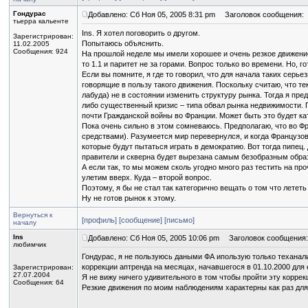
Гондурас
Добавлено: Сб Ноя 05, 2005 8:31 pm
Заголовок сообщения:
тьерра кальенте
Ins. Я хотел поговорить о другом.
Зарегистрирован:
Попытаюсь объяснить.
11.02.2005
Сообщения: 924
На прошлой неделе мы имели хорошее и очень резкое движение 
то 1.1 и паритет не за горами. Вопрос только во времени. Но,
Если вы помните, я где то говорил, что для начала таких сер
говорящие в пользу такого движения. Поскольку считаю, что т
лабуда) не в состоянии изменить структуру рынка. Тогда я пр
либо существенный кризис – типа обвал рынка недвижимости. П
почти Гражданской войны во Франции. Может быть это будет к
Пока очень сильно в этом сомневаюсь. Предполагаю, что во Ф
средствами). Разумеется мир перевернулся, и когда Французов
которые будут пытаться играть в демократию. Вот тогда пипец
правители и скверна будет вырезана самым безобразным образ
А если так, то мы можем сколь угодно много раз тестить на пр
улетим вверх. Куда – второй вопрос.
Поэтому, я бы не стал так категорично вещать о том что лететь
Ну не готов рынок к этому.
Вернуться к
[профиль]
[сообщение]
[письмо]
началу
Ins
Добавлено: Сб Ноя 05, 2005 10:06 pm
Заголовок сообщения:
любимчик
Гондурас, я не пользуюсь даными ФА ипользую только теханали
коррекции аптренда на месяцах, начавшегося в 01.10.2000 для 
Зарегистрирован:
27.07.2004
Я не вижу ничего удивительного в том чтобы пройти эту коррек
Сообщения: 64
Резкие движения по моим наблюдениям характерны как раз для