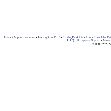
Forex / Форекс - главная
•
TradingDesk Pro 5
•
TradingDesk Lite
•
Forex Euroclub
•
Ру
F.A.Q.
•
Котировки Форекс
•
Филиа
© 1999-2025, For