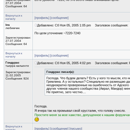
27.07.2004
Сообщения: 64
Вернуться к
[профиль]
[сообщение]
началу
Ins
Добавлено: Сб Ноя 05, 2005 1:05 pm
Заголовок сообщения:
любимчик
По цели уточнение ~7220-7240
Зарегистрирован:
27.07.2004
Сообщения: 64
Вернуться к
[профиль]
[сообщение]
началу
Гондурас
Добавлено: Сб Ноя 05, 2005 4:02 pm
Заголовок сообщения: 
тьерра кальенте
Гондурас писал(а):
Зарегистрирован:
11.02.2005
Господа. Что будем делать? Есть у кого то мысли, кто 
Сообщения: 924
Гремлина. А у остальных? Специально не размещаю да
неоднократно проверенные на ошибочность от Адского 
других членов нашего сообщества (Аврал, Мандор) мен
Не приятно, зато честно....
Господа.
Я вчера так на промывал свой хрусталик, что голову снесло.
Простите меня за мое хамство, допущенное к нашим форумча
Вернуться к
[профиль]
[сообщение]
[письмо]
началу