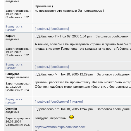
академик
Прикольно )
но президенту это наврядли бы понравилось )
Зарегистрирован:
19.06.2005
Сообщения: 872
Вернуться к
[профиль]
[сообщение]
началу
варыч
Добавлено: Пн Ноя 07, 2005 1:54 pm
Заголовок сообщения:
академик
А точнее, если бы я бы призедентом страны и гденить был бы 
площать именем Гринспена, то в кандидаты на пост в Губернато
Зарегистрирован:
19.06.2005
Сообщения: 872
Вернуться к
[профиль]
[сообщение]
началу
Гондурас
Добавлено: Чт Ноя 10, 2005 12:29 pm
Заголовок сообщения:
тьерра кальенте
Гремлин, рассказал бы про выставку. Что там может быть инте
Зарегистрирован:
Обычно, подобные мероприятия для «босоты», с бесплатным 
11.02.2005
Сообщения: 924
Вернуться к
[профиль]
[сообщение]
[письмо]
началу
Gremlin
Добавлено: Чт Ноя 10, 2005 12:47 pm
Заголовок сообщения:
академик
Гондурас, перестань...
Зарегистрирован:
26.07.2004
Сообщения: 3037
http://www.forexexpo.com/Moscow/