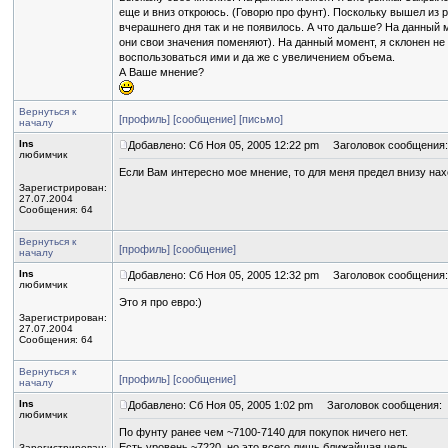
еще и вниз откроюсь. (Говорю про фунт). Поскольку вышел из р
вчерашнего дня так и не появилось. А что дальше? На данный м
они свои значения поменяют). На данный момент, я склонен не
воспользоваться ими и да же с увеличением объема.
А Ваше мнение?
Вернуться к
[профиль]
[сообщение]
[письмо]
началу
Ins
Добавлено: Сб Ноя 05, 2005 12:22 pm
Заголовок сообщения:
любимчик
Если Вам интересно мое мнение, то для меня предел внизу нах
Зарегистрирован:
27.07.2004
Сообщения: 64
Вернуться к
[профиль]
[сообщение]
началу
Ins
Добавлено: Сб Ноя 05, 2005 12:32 pm
Заголовок сообщения:
любимчик
Это я про евро:)
Зарегистрирован:
27.07.2004
Сообщения: 64
Вернуться к
[профиль]
[сообщение]
началу
Ins
Добавлено: Сб Ноя 05, 2005 1:02 pm
Заголовок сообщения:
любимчик
По фунту ранее чем ~7100-7140 для покупок ничего нет.
Есть уровень ~7220, но это всего лишь ближайшая цель.
Зарегистрирован: