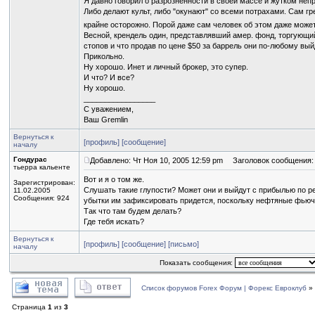
Я давно говорил о разрозненности в своей массе и жутком непр
Либо делают культ, либо "окунают" со всеми потрахами. Сам г
крайне осторожно. Порой даже сам человек об этом даже може
Весной, крендель один, представлявший амер. фонд, торгующий
стопов и что продав по цене $50 за баррель они по-любому вы
Прикольно.
Ну хорошо. Инет и личный брокер, это супер.
И что? И все?
Ну хорошо.
_________________
С уважением,
Ваш Gremlin
Вернуться к
[профиль]
[сообщение]
началу
Гондурас
Добавлено: Чт Ноя 10, 2005 12:59 pm
Заголовок сообщения:
тьерра кальенте
Вот и я о том же.
Зарегистрирован:
Слушать такие глупости? Может они и выйдут с прибылью по ре
11.02.2005
Сообщения: 924
убытки им зафиксировать придется, поскольку нефтяные фью
Так что там будем делать?
Где тебя искать?
Вернуться к
[профиль]
[сообщение]
[письмо]
началу
Показать сообщения:
Список форумов Forex Форум | Форекс Евроклуб
»
Страница
1
из
3