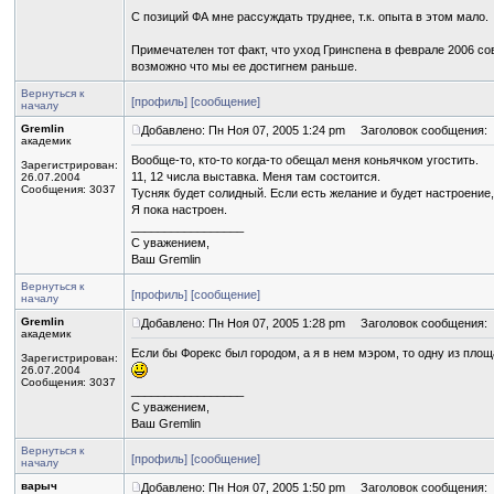
С позиций ФА мне рассуждать труднее, т.к. опыта в этом мало.
Примечателен тот факт, что уход Гринспена в феврале 2006 со
возможно что мы ее достигнем раньше.
Вернуться к
[профиль]
[сообщение]
началу
Gremlin
Добавлено: Пн Ноя 07, 2005 1:24 pm
Заголовок сообщения:
академик
Вообще-то, кто-то когда-то обещал меня коньячком угостить.
Зарегистрирован:
11, 12 числа выставка. Меня там состоится.
26.07.2004
Сообщения: 3037
Тусняк будет солидный. Если есть желание и будет настроение,
Я пока настроен.
_________________
С уважением,
Ваш Gremlin
Вернуться к
[профиль]
[сообщение]
началу
Gremlin
Добавлено: Пн Ноя 07, 2005 1:28 pm
Заголовок сообщения:
академик
Если бы Форекс был городом, а я в нем мэром, то одну из пло
Зарегистрирован:
26.07.2004
Сообщения: 3037
_________________
С уважением,
Ваш Gremlin
Вернуться к
[профиль]
[сообщение]
началу
варыч
Добавлено: Пн Ноя 07, 2005 1:50 pm
Заголовок сообщения: