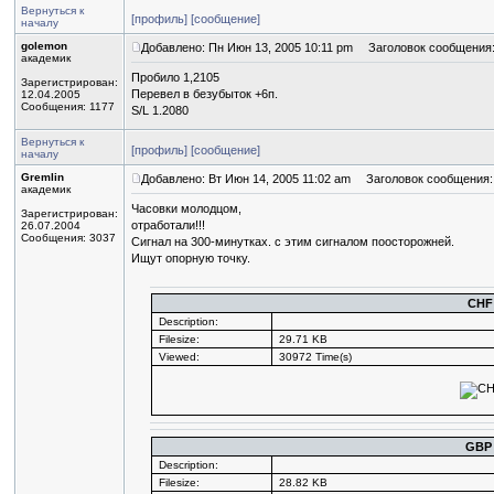
Вернуться к
[профиль]
[сообщение]
началу
golemon
Добавлено: Пн Июн 13, 2005 10:11 pm
Заголовок сообщения
академик
Пробило 1,2105
Зарегистрирован:
Перевел в безубыток +6п.
12.04.2005
Сообщения: 1177
S/L 1.2080
Вернуться к
[профиль]
[сообщение]
началу
Gremlin
Добавлено: Вт Июн 14, 2005 11:02 am
Заголовок сообщения:
академик
Часовки молодцом,
Зарегистрирован:
отработали!!!
26.07.2004
Сообщения: 3037
Сигнал на 300-минутках. с этим сигналом поосторожней.
Ищут опорную точку.
CHF
Description:
Filesize:
29.71 KB
Viewed:
30972 Time(s)
GBP
Description:
Filesize:
28.82 KB