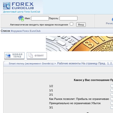
Имя:
Пароль:
Реги
Автоматически входить при каждом посещении
Список
Форумов Forex EuroClub
>
Рабочие моменты
На страницу
Пред.
1
,
2
Smart money (эксперимент Gremlin'a)
Какое у Вас соотношение 
1/2
1/1
2/1
Как Рынок позволит: Прибыль не ограничиваю
Принципиально не ограничиваю Убыток
3/1