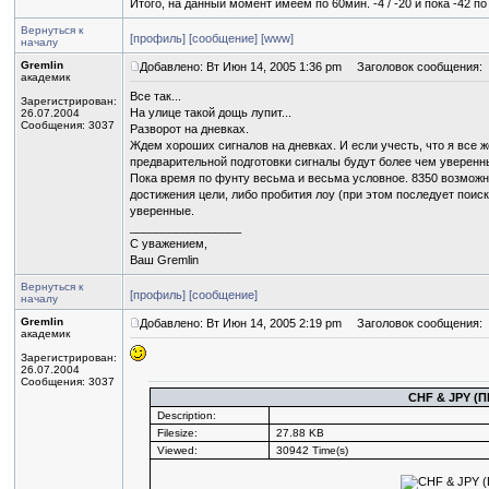
Итого, на данный момент имеем по 60мин. -4 / -20 и пока -42 по
Вернуться к
[профиль]
[сообщение]
[www]
началу
Gremlin
Добавлено: Вт Июн 14, 2005 1:36 pm
Заголовок сообщения:
академик
Все так...
Зарегистрирован:
На улице такой дощь лупит...
26.07.2004
Сообщения: 3037
Разворот на дневках.
Ждем хороших сигналов на дневках. И если учесть, что я все ж
предварительной подготовки сигналы будут более чем уверенн
Пока время по фунту весьма и весьма условное. 8350 возможн
достижения цели, либо пробития лоу (при этом последует поиск
уверенные.
_________________
С уважением,
Ваш Gremlin
Вернуться к
[профиль]
[сообщение]
началу
Gremlin
Добавлено: Вт Июн 14, 2005 2:19 pm
Заголовок сообщения:
академик
Зарегистрирован:
26.07.2004
Сообщения: 3037
CHF & JPY 
Description:
Filesize:
27.88 KB
Viewed:
30942 Time(s)