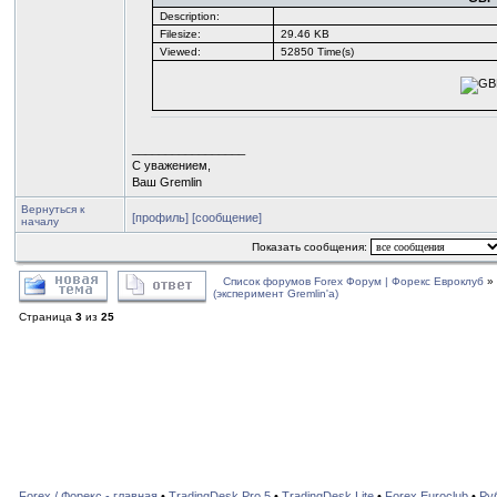
Description:
Filesize:
29.46 KB
Viewed:
52850 Time(s)
_________________
С уважением,
Ваш Gremlin
Вернуться к
[профиль]
[сообщение]
началу
Показать сообщения:
Список форумов Forex Форум | Форекс Евроклуб
»
(эксперимент Gremlin'a)
Страница
3
из
25
Forex / Форекс - главная
•
TradingDesk Pro 5
•
TradingDesk Lite
•
Forex Euroclub
•
Ру