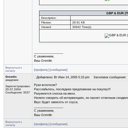
GBP & EUR 
Description:
Filesize:
28.91 KB
Viewed:
30942 Time(s)
_________________
С уважением,
Ваш Gremlin
Вернуться к
[профиль]
[сообщение]
началу
Gremlin
Добавлено: Вт Июн 14, 2005 5:15 pm
Заголовок сообщения:
академик
Руки вспотели?
Зарегистрирован:
Расслабьтесь, последнее предложение на покупку!!!
26.07.2004
Сообщения: 3037
Разумеется сноска на имхо.
Нелепо говорить об интервенциях, но пахнет отличным сендвич
Вкус будет зависеть от соуса.
_________________
С уважением,
Ваш Gremlin
Вернуться к
[профиль]
[сообщение]
началу