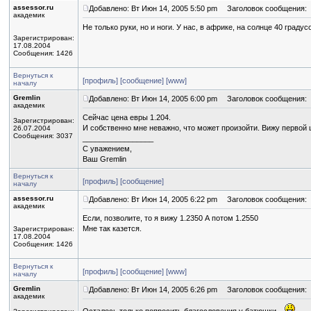
assessor.ru
Добавлено: Вт Июн 14, 2005 5:50 pm
Заголовок сообщения:
академик
Не только руки, но и ноги. У нас, в африке, на солнце 40 градус
Зарегистрирован:
17.08.2004
Сообщения: 1426
Вернуться к
[профиль]
[сообщение]
[www]
началу
Gremlin
Добавлено: Вт Июн 14, 2005 6:00 pm
Заголовок сообщения:
академик
Сейчас цена евры 1.204.
Зарегистрирован:
И собственно мне неважно, что может произойти. Вижу первой 
26.07.2004
Сообщения: 3037
_________________
С уважением,
Ваш Gremlin
Вернуться к
[профиль]
[сообщение]
началу
assessor.ru
Добавлено: Вт Июн 14, 2005 6:22 pm
Заголовок сообщения:
академик
Если, позволите, то я вижу 1.2350 А потом 1.2550
Мне так казется.
Зарегистрирован:
17.08.2004
Сообщения: 1426
Вернуться к
[профиль]
[сообщение]
[www]
началу
Gremlin
Добавлено: Вт Июн 14, 2005 6:26 pm
Заголовок сообщения:
академик