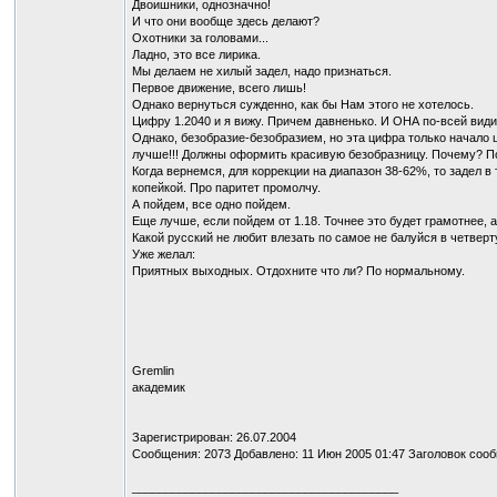
Двоишники, однозначно!
И что они вообще здесь делают?
Охотники за головами...
Ладно, это все лирика.
Мы делаем не хилый задел, надо признаться.
Первое движение, всего лишь!
Однако вернуться сужденно, как бы Нам этого не хотелось.
Цифру 1.2040 и я вижу. Причем давненько. И ОНА по-всей види
Однако, безобразие-безобразием, но эта цифра только начало 
лучше!!! Должны оформить красивую безобразницу. Почему? По
Когда вернемся, для коррекции на диапазон 38-62%, то задел в
копейкой. Про паритет промолчу.
А пойдем, все одно пойдем.
Еще лучше, если пойдем от 1.18. Точнее это будет грамотнее, а 
Какой русский не любит влезать по самое не балуйся в четверт
Уже желал:
Приятных выходных. Отдохните что ли? По нормальному.
Gremlin
академик
Зарегистрирован: 26.07.2004
Сообщения: 2073 Добавлено: 11 Июн 2005 01:47 Заголовок сооб
________________________________________