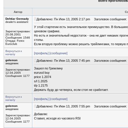
Всего проголосова
Автор
С
Dehtiar Gennady
Добавлено: Пн Июн 13, 2005 2:17 pm
Заголовок сообщения:
dealer's assistant
У этой стартегии есть значительное преимущество. В большин
ценовом графике.
Зарегистрирован:
20.08.2001
Но есть и значительный недостаток - она не дает никаких прог
Сообщения: 1546
стопы.
Откуда: Forex
Euroclub
Если вторую проблему можно решить трейлингами, то первую п
Вернуться к
[профиль]
[сообщение]
началу
golemon
Добавлено: Пн Июн 13, 2005 7:45 pm
Заголовок сообщения:
академик
Зашел по Гремлину
Зарегистрирован:
eurusd buy
12.04.2005
Сообщения: 1177
price 1.2074
s/l 1.2025
t/p 1.2175
Держать буду до четверга, если стоп не сработает.
Вернуться к
[профиль]
[сообщение]
началу
golemon
Добавлено: Пн Июн 13, 2005 7:55 pm
Заголовок сообщения:
академик
Добавлю:
Зарегистрирован:
Ставил, исходя из часового RSI
12.04.2005
Сообщения: 1177