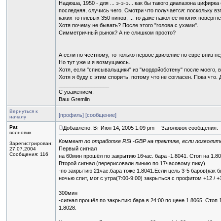
Надюша, 1950 - для ... э-э-э... как бы такого диапазона цифирк
последняя, случись чего. Смотри что получается: поскольку вз
каких то плевых 350 пипов, ... то даже накол ее многих поверг
Хотя почему не бывать? После этого "голова с ухами".
Симметричный рынок? А не слишком просто?
А если по честному, то только первое движение по евре вниз н
Но тут уже и я возмущаюсь.
Хотя, если "списывальщики" из "мордойобстену" после моего, 
Хотя я буду с этим спорить, потому что не согласен. Пока что. Д
_________________
С уважением,
Ваш Gremlin
Вернуться к
[профиль]
[сообщение]
началу
Pat
Добавлено: Вт Июн 14, 2005 1:09 pm
Заголовок сообщения:
волновик
Коммент по отработке RSI -GBP на практике, если позволит
Зарегистрирован:
Первый сигнал
27.07.2004
Сообщения: 116
на 60мин прошёл по закрытию 16час. бара -1.8041. Стоп на 1.80
Второй сигнал (перерисовали линию по 17часовому пику)
-по закрытию 21час.бара тоже 1.8041.Если цель 3-5 баров(как бы
ночью спит, мог с утра(7:00-9:00) закрыться с профитом +12 / +1
300мин
-сигнал прошёл по закрытию бара в 24:00 по цене 1.8065. Стоп 
1.8028.