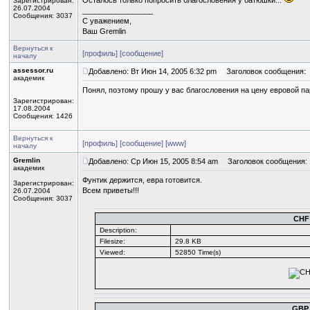
Осталось только попросить благословения у батюшки...
Зарегистрирован:
26.07.2004
_________________
Сообщения: 3037
С уважением,
Ваш Gremlin
Вернуться к
[профиль]
[сообщение]
началу
assessor.ru
Добавлено: Вт Июн 14, 2005 6:32 pm
Заголовок сообщения:
академик
Понял, поэтому прошу у вас благословения на цену евровой пар
Зарегистрирован:
17.08.2004
Сообщения: 1426
Вернуться к
[профиль]
[сообщение]
[www]
началу
Gremlin
Добавлено: Ср Июн 15, 2005 8:54 am
Заголовок сообщения:
академик
Фунтик держится, евра готовится.
Зарегистрирован:
Всем приветы!!!
26.07.2004
Сообщения: 3037
CHF
Description:
Filesize:
29.8 KB
Viewed:
52850 Time(s)
GBP