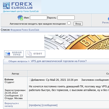
Имя:
Пароль:
Реги
Автоматически входить при каждом посещении
Список
Форумов Forex EuroClub
>
VPS для автоматической торговли на Forex?
Общие вопросы
Автор
С
Esleme
Добавлено: Ср Май 26, 2021 10:26 pm
Заголовок сообщения: 
Студент
Не хочется постоянно гонять домашний ПК, поэтому ищу VPS дл
работало быстро, без тормозов, с высоким аптаймом, ну и бе
Зарегистрирован:
24.05.2014
Сообщения: 13
Откуда: Москва
Вернуться к
[профиль]
[сообщение]
началу