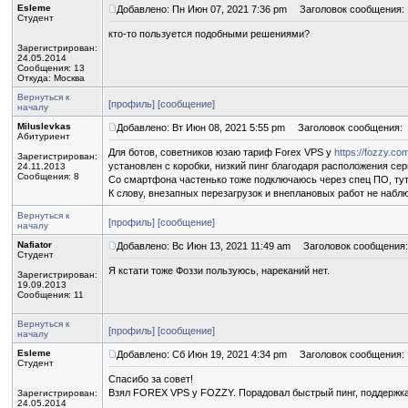
Esleme
Добавлено: Пн Июн 07, 2021 7:36 pm
Заголовок сообщения:
Студент
кто-то пользуется подобными решениями?
Зарегистрирован:
24.05.2014
Сообщения: 13
Откуда: Москва
Вернуться к
[профиль]
[сообщение]
началу
Miluslevkas
Добавлено: Вт Июн 08, 2021 5:55 pm
Заголовок сообщения:
Абитуриент
Для ботов, советников юзаю тариф Forex VPS у
https://fozzy.co
Зарегистрирован:
установлен с коробки, низкий пинг благодаря расположения се
24.11.2013
Сообщения: 8
Со смартфона частенько тоже подключаюсь через спец ПО, тут
К слову, внезапных перезагрузок и внеплановых работ не набл
Вернуться к
[профиль]
[сообщение]
началу
Nafiator
Добавлено: Вс Июн 13, 2021 11:49 am
Заголовок сообщения:
Студент
Я кстати тоже Фоззи пользуюсь, нареканий нет.
Зарегистрирован:
19.09.2013
Сообщения: 11
Вернуться к
[профиль]
[сообщение]
началу
Esleme
Добавлено: Сб Июн 19, 2021 4:34 pm
Заголовок сообщения:
Студент
Спасибо за совет!
Взял FOREX VPS у FOZZY. Порадовал быстрый пинг, поддержка 
Зарегистрирован:
24.05.2014