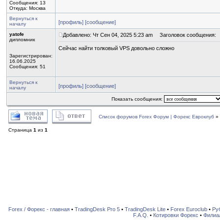
Сообщения: 13
Откуда: Москва
Вернуться к
[профиль]
[сообщение]
началу
yatofe
Добавлено: Чт Сен 04, 2025 5:23 am
Заголовок сообщения:
дипломник
Сейчас найти толковый VPS довольно сложно
Зарегистрирован:
16.06.2025
Сообщения: 51
Вернуться к
[профиль]
[сообщение]
началу
Показать сообщения:
Список форумов Forex Форум | Форекс Евроклуб
»
Страница
1
из
1
Forex / Форекс - главная
•
TradingDesk Pro 5
•
TradingDesk Lite
•
Forex Euroclub
•
Ру
F.A.Q.
•
Котировки Форекс
•
Филиа