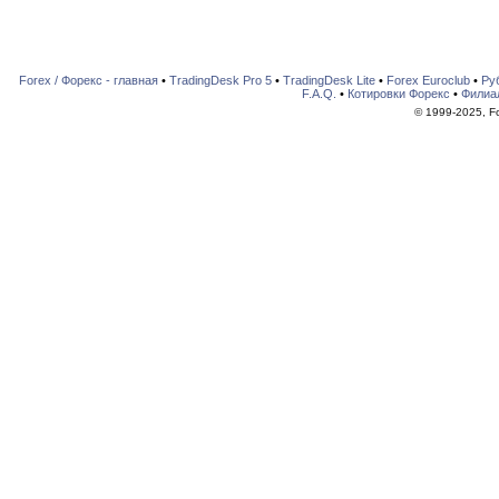
Forex / Форекс - главная
•
TradingDesk Pro 5
•
TradingDesk Lite
•
Forex Euroclub
•
Ру
F.A.Q.
•
Котировки Форекс
•
Филиа
© 1999-2025, For