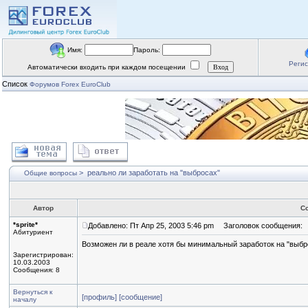
Имя:
Пароль:
Реги
Автоматически входить при каждом посещении
Список
Форумов Forex EuroClub
>
реально ли заработать на "выбросах"
Общие вопросы
Автор
С
*sprite*
Добавлено: Пт Апр 25, 2003 5:46 pm
Заголовок сообщения:
Абитуриент
Возможен ли в реале хотя бы минимальный заработок на "выбр
Зарегистрирован:
10.03.2003
Сообщения: 8
Вернуться к
[профиль]
[сообщение]
началу