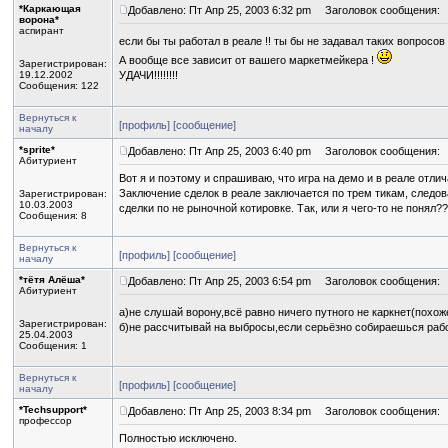
*Каркающая
Добавлено: Пт Апр 25, 2003 6:32 pm
Заголовок сообщения:
ворона*
аспирант
если бы ты работал в реале !! ты бы не задавал таких вопросов 
А вообще все зависит от вашего маркетмейкера !
Зарегистрирован:
19.12.2002
УДАЧИ!!!!!!!!
Сообщения: 122
Вернуться к
[профиль]
[сообщение]
началу
*sprite*
Добавлено: Пт Апр 25, 2003 6:40 pm
Заголовок сообщения:
Абитуриент
Вот я и поэтому и спрашиваю, что игра на демо и в реале отли
Заключение сделок в реале заключается по трем тикам, следо
Зарегистрирован:
10.03.2003
сделки по не рыночной котировке. Так, или я чего-то не понял?
Сообщения: 8
Вернуться к
[профиль]
[сообщение]
началу
*тётя Алёша*
Добавлено: Пт Апр 25, 2003 6:54 pm
Заголовок сообщения:
Абитуриент
а)не слушай ворону,всё равно ничего путного не каркнет(похо
Зарегистрирован:
б)не рассчитывай на выбросы,если серьёзно собираешься рабо
25.04.2003
Сообщения: 1
Вернуться к
[профиль]
[сообщение]
началу
*Techsupport*
Добавлено: Пт Апр 25, 2003 8:34 pm
Заголовок сообщения:
профессор
Полностью исключено.