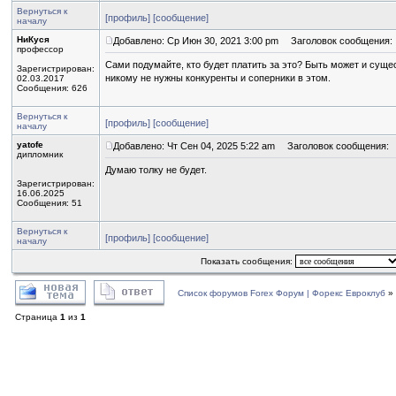
Вернуться к
[профиль]
[сообщение]
началу
НиКуся
Добавлено: Ср Июн 30, 2021 3:00 pm
Заголовок сообщения:
профессор
Сами подумайте, кто будет платить за это? Быть может и сущес
Зарегистрирован:
никому не нужны конкуренты и соперники в этом.
02.03.2017
Сообщения: 626
Вернуться к
[профиль]
[сообщение]
началу
yatofe
Добавлено: Чт Сен 04, 2025 5:22 am
Заголовок сообщения:
дипломник
Думаю толку не будет.
Зарегистрирован:
16.06.2025
Сообщения: 51
Вернуться к
[профиль]
[сообщение]
началу
Показать сообщения:
Список форумов Forex Форум | Форекс Евроклуб
»
Страница
1
из
1