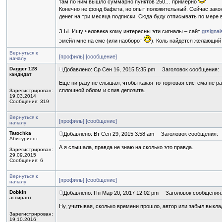
там по ним вышло суммарно пунктов 250… примерно
Конечно не фонд бафета, но опыт положительный. Сейчас закон
денег на три месяца подписки. Сюда буду отписывать по мере 
З.Ы. Ищу человека кому интересны эти сигналы – сайт
grsigna
эмейл мне на смс (или наоборот
). Коль найдется желающий 
Вернуться к
[профиль]
[сообщение]
началу
Dagger 128
Добавлено: Ср Сен 16, 2015 5:35 pm
Заголовок сообщения:
кандидат
Еще ни разу не слышал, чтобы какая-то торговая система не ра
сплошной облом и слив депозита.
Зарегистрирован:
19.03.2014
Сообщения: 319
Вернуться к
[профиль]
[сообщение]
началу
Tatochka
Добавлено: Вт Сен 29, 2015 3:58 am
Заголовок сообщения:
Абитуриент
А я слышала, правда не знаю на сколько это правда.
Зарегистрирован:
29.09.2015
Сообщения: 6
Вернуться к
[профиль]
[сообщение]
началу
Dobkin
Добавлено: Пн Мар 20, 2017 12:02 pm
Заголовок сообщения
аспирант
Ну, учитывая, сколько времени прошло, автор или забыл выкла
Зарегистрирован:
19.10.2016