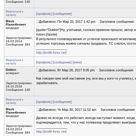
Сообщения: 146
Вернуться к
[профиль]
[сообщение]
началу
Black
Добавлено: Пн Мар 20, 2017 1:42 pm
Заголовок сообщения:
Flamethrower
кандидат
[quote="Dobkin"]Ну, учитывая, сколько времени прошло, автор
плохо.[/quote]
Зарегистрирован:
В результате головокружения от успехов произошел незаплани
19.03.2014
успешно торгуешь можно сигналы продавать. ТС слился, поэтом
Сообщения: 384
_________________
http://profit-forex.net/
Вернуться к
[профиль]
[сообщение]
[www]
началу
Dobkin
Добавлено: Вт Мар 28, 2017 9:05 pm
Заголовок сообщения:
аспирант
Как говорил мне мой наставник (ну, все мы у кого-то учились),
зарабатывать.
Зарегистрирован:
19.10.2016
Сообщения: 146
Вернуться к
[профиль]
[сообщение]
началу
Black
Добавлено: Чт Мар 30, 2017 11:52 am
Заголовок сообщения:
Flamethrower
кандидат
Далеко не всегда это работает, иногда наступает момент, когда
подтверждается, тем, что у нас телевизор продолжает выигрыв
Зарегистрирован:
_________________
19.03.2014
http://profit-forex.net/
Сообщения: 384