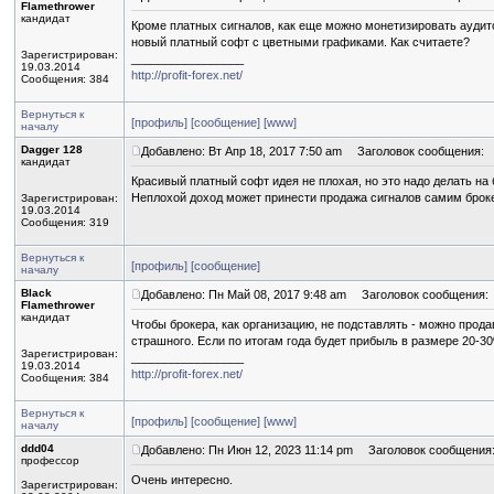
Flamethrower
кандидат
Кроме платных сигналов, как еще можно монетизировать аудито
новый платный софт с цветными графиками. Как считаете?
Зарегистрирован:
_________________
19.03.2014
http://profit-forex.net/
Сообщения: 384
Вернуться к
[профиль]
[сообщение]
[www]
началу
Dagger 128
Добавлено: Вт Апр 18, 2017 7:50 am
Заголовок сообщения:
кандидат
Красивый платный софт идея не плохая, но это надо делать на
Неплохой доход может принести продажа сигналов самим брок
Зарегистрирован:
19.03.2014
Сообщения: 319
Вернуться к
[профиль]
[сообщение]
началу
Black
Добавлено: Пн Май 08, 2017 9:48 am
Заголовок сообщения:
Flamethrower
кандидат
Чтобы брокера, как организацию, не подставлять - можно прод
страшного. Если по итогам года будет прибыль в размере 20-3
Зарегистрирован:
_________________
19.03.2014
http://profit-forex.net/
Сообщения: 384
Вернуться к
[профиль]
[сообщение]
[www]
началу
ddd04
Добавлено: Пн Июн 12, 2023 11:14 pm
Заголовок сообщения
профессор
Очень интересно.
Зарегистрирован: