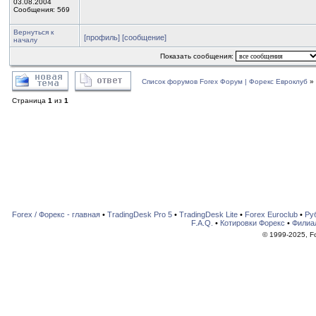
03.08.2004
Сообщения: 569
Вернуться к
[профиль]
[сообщение]
началу
Показать сообщения:
Список форумов Forex Форум | Форекс Евроклуб
»
Страница
1
из
1
Forex / Форекс - главная
•
TradingDesk Pro 5
•
TradingDesk Lite
•
Forex Euroclub
•
Ру
F.A.Q.
•
Котировки Форекс
•
Филиа
© 1999-2025, For