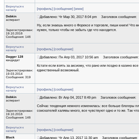
Вернуться к
[профиль]
[сообщение]
[www]
началу
Dobkin
Добавлено: Чт Мар 30, 2017 8:04 pm
Заголовок сообщения:
аспирант
Ну, если знаешь много о Форексе и торговле, пиши книги! Что
нужен, только чтобы не забыть где что находится.
Зарегистрирован:
19.10.2016
Сообщения: 146
Вернуться к
[профиль]
[сообщение]
началу
Dagger 128
Добавлено: Пн Апр 03, 2017 10:56 am
Заголовок сообщения:
кандидат
Кстати если взять за аксиому, что рано или поздно в казино все
единственный возможный.
Зарегистрирован:
19.03.2014
Сообщения: 319
Вернуться к
[профиль]
[сообщение]
началу
Dobkin
Добавлено: Вт Апр 04, 2017 8:49 pm
Заголовок сообщения:
аспирант
Сейчас тенденция немного изменилась: все больше блогеры пла
соискателей халявы много, все чувствуют одно и то же. Так чт
Зарегистрирован:
19.10.2016
Сообщения: 146
Вернуться к
[профиль]
[сообщение]
началу
Black
Добавлено: Чт Апр 13, 2017 11:30 am
Заголовок сообщения: