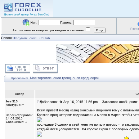
Имя:
Пароль:
Реги
Автоматически входить при каждом посещении
Список
Форумов Forex EuroClub
>
Моя торговля, онли тренд, онли среднесрок
Прогнозы
Автор
С
beef115
Добавлено: Чт Апр 16, 2015 11:56 pm
Заголовок сообщения: М
Абитуриент
Всем привет! месяц назад знакомый подкинул тему с платными 
Краткая предыстория: подписался на месяц в марте, чтобы зате
Зарегистрирован:
14.04.2015
Сообщения: 1
последние 3 сделки в стейтмент не попали потому что закрылись
каждый месяц обнуляется. Вот короче скрин с последних сдело