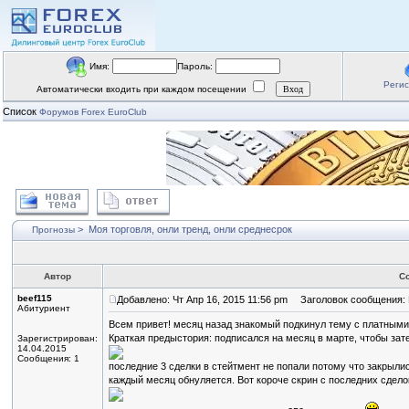
Имя:
Пароль:
Реги
Автоматически входить при каждом посещении
Список
Форумов Forex EuroClub
>
Моя торговля, онли тренд, онли среднесрок
Прогнозы
Автор
С
beef115
Добавлено: Чт Апр 16, 2015 11:56 pm
Заголовок сообщения: М
Абитуриент
Всем привет! месяц назад знакомый подкинул тему с платными 
Краткая предыстория: подписался на месяц в марте, чтобы зате
Зарегистрирован:
14.04.2015
Сообщения: 1
последние 3 сделки в стейтмент не попали потому что закрылись
каждый месяц обнуляется. Вот короче скрин с последних сдело