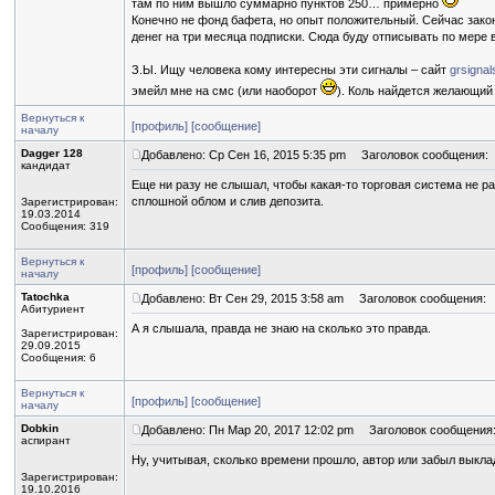
там по ним вышло суммарно пунктов 250… примерно
Конечно не фонд бафета, но опыт положительный. Сейчас закон
денег на три месяца подписки. Сюда буду отписывать по мере 
З.Ы. Ищу человека кому интересны эти сигналы – сайт
grsigna
эмейл мне на смс (или наоборот
). Коль найдется желающий 
Вернуться к
[профиль]
[сообщение]
началу
Dagger 128
Добавлено: Ср Сен 16, 2015 5:35 pm
Заголовок сообщения:
кандидат
Еще ни разу не слышал, чтобы какая-то торговая система не ра
сплошной облом и слив депозита.
Зарегистрирован:
19.03.2014
Сообщения: 319
Вернуться к
[профиль]
[сообщение]
началу
Tatochka
Добавлено: Вт Сен 29, 2015 3:58 am
Заголовок сообщения:
Абитуриент
А я слышала, правда не знаю на сколько это правда.
Зарегистрирован:
29.09.2015
Сообщения: 6
Вернуться к
[профиль]
[сообщение]
началу
Dobkin
Добавлено: Пн Мар 20, 2017 12:02 pm
Заголовок сообщения
аспирант
Ну, учитывая, сколько времени прошло, автор или забыл выкла
Зарегистрирован:
19.10.2016