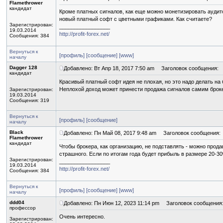
Flamethrower
кандидат
Кроме платных сигналов, как еще можно монетизировать аудито
новый платный софт с цветными графиками. Как считаете?
Зарегистрирован:
_________________
19.03.2014
http://profit-forex.net/
Сообщения: 384
Вернуться к
[профиль]
[сообщение]
[www]
началу
Dagger 128
Добавлено: Вт Апр 18, 2017 7:50 am
Заголовок сообщения:
кандидат
Красивый платный софт идея не плохая, но это надо делать на
Неплохой доход может принести продажа сигналов самим брок
Зарегистрирован:
19.03.2014
Сообщения: 319
Вернуться к
[профиль]
[сообщение]
началу
Black
Добавлено: Пн Май 08, 2017 9:48 am
Заголовок сообщения:
Flamethrower
кандидат
Чтобы брокера, как организацию, не подставлять - можно прод
страшного. Если по итогам года будет прибыль в размере 20-3
Зарегистрирован:
_________________
19.03.2014
http://profit-forex.net/
Сообщения: 384
Вернуться к
[профиль]
[сообщение]
[www]
началу
ddd04
Добавлено: Пн Июн 12, 2023 11:14 pm
Заголовок сообщения
профессор
Очень интересно.
Зарегистрирован: