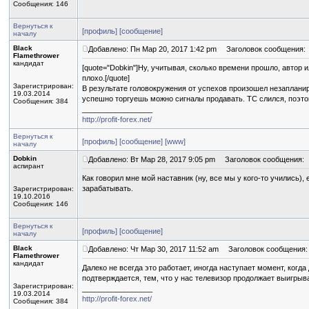
Сообщения: 146
Вернуться к
[профиль]
[сообщение]
началу
Black
Добавлено: Пн Мар 20, 2017 1:42 pm
Заголовок сообщения:
Flamethrower
кандидат
[quote="Dobkin"]Ну, учитывая, сколько времени прошло, автор
плохо.[/quote]
Зарегистрирован:
В результате головокружения от успехов произошел незаплани
19.03.2014
успешно торгуешь можно сигналы продавать. ТС слился, поэтом
Сообщения: 384
_________________
http://profit-forex.net/
Вернуться к
[профиль]
[сообщение]
[www]
началу
Dobkin
Добавлено: Вт Мар 28, 2017 9:05 pm
Заголовок сообщения:
аспирант
Как говорил мне мой наставник (ну, все мы у кого-то учились),
зарабатывать.
Зарегистрирован:
19.10.2016
Сообщения: 146
Вернуться к
[профиль]
[сообщение]
началу
Black
Добавлено: Чт Мар 30, 2017 11:52 am
Заголовок сообщения:
Flamethrower
кандидат
Далеко не всегда это работает, иногда наступает момент, когда
подтверждается, тем, что у нас телевизор продолжает выигрыв
Зарегистрирован:
_________________
19.03.2014
http://profit-forex.net/
Сообщения: 384