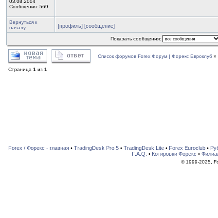
03.08.2004
Сообщения: 569
Вернуться к
[профиль]
[сообщение]
началу
Показать сообщения:
Список форумов Forex Форум | Форекс Евроклуб
»
Страница
1
из
1
Forex / Форекс - главная
•
TradingDesk Pro 5
•
TradingDesk Lite
•
Forex Euroclub
•
Ру
F.A.Q.
•
Котировки Форекс
•
Филиа
© 1999-2025, For