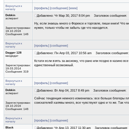
Вернуться к
[профиль]
[сообщение]
[www]
началу
Dobkin
Добавлено: Чт Мар 30, 2017 8:04 pm
Заголовок сообщения:
аспирант
Ну, если знаешь много о Форексе и торговле, пиши книги! Что
нужен, только чтобы не забыть где что находится.
Зарегистрирован:
19.10.2016
Сообщения: 146
Вернуться к
[профиль]
[сообщение]
началу
Dagger 128
Добавлено: Пн Апр 03, 2017 10:56 am
Заголовок сообщения:
кандидат
Кстати если взять за аксиому, что рано или поздно в казино все
единственный возможный.
Зарегистрирован:
19.03.2014
Сообщения: 319
Вернуться к
[профиль]
[сообщение]
началу
Dobkin
Добавлено: Вт Апр 04, 2017 8:49 pm
Заголовок сообщения:
аспирант
Сейчас тенденция немного изменилась: все больше блогеры пла
соискателей халявы много, все чувствуют одно и то же. Так чт
Зарегистрирован:
19.10.2016
Сообщения: 146
Вернуться к
[профиль]
[сообщение]
началу
Black
Добавлено: Чт Апр 13, 2017 11:30 am
Заголовок сообщения: