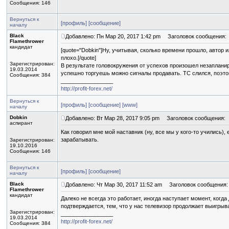
Сообщения: 146
Вернуться к
[профиль]
[сообщение]
началу
Black
Добавлено: Пн Мар 20, 2017 1:42 pm
Заголовок сообщения:
Flamethrower
кандидат
[quote="Dobkin"]Ну, учитывая, сколько времени прошло, автор
плохо.[/quote]
Зарегистрирован:
В результате головокружения от успехов произошел незаплани
19.03.2014
успешно торгуешь можно сигналы продавать. ТС слился, поэтом
Сообщения: 384
_________________
http://profit-forex.net/
Вернуться к
[профиль]
[сообщение]
[www]
началу
Dobkin
Добавлено: Вт Мар 28, 2017 9:05 pm
Заголовок сообщения:
аспирант
Как говорил мне мой наставник (ну, все мы у кого-то учились),
зарабатывать.
Зарегистрирован:
19.10.2016
Сообщения: 146
Вернуться к
[профиль]
[сообщение]
началу
Black
Добавлено: Чт Мар 30, 2017 11:52 am
Заголовок сообщения:
Flamethrower
кандидат
Далеко не всегда это работает, иногда наступает момент, когда
подтверждается, тем, что у нас телевизор продолжает выигрыв
Зарегистрирован:
_________________
19.03.2014
http://profit-forex.net/
Сообщения: 384