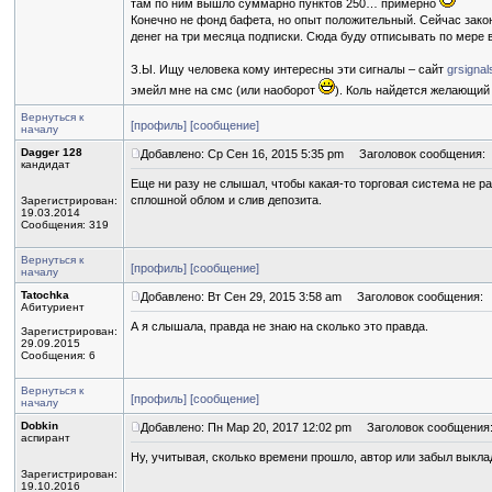
там по ним вышло суммарно пунктов 250… примерно
Конечно не фонд бафета, но опыт положительный. Сейчас закон
денег на три месяца подписки. Сюда буду отписывать по мере 
З.Ы. Ищу человека кому интересны эти сигналы – сайт
grsigna
эмейл мне на смс (или наоборот
). Коль найдется желающий 
Вернуться к
[профиль]
[сообщение]
началу
Dagger 128
Добавлено: Ср Сен 16, 2015 5:35 pm
Заголовок сообщения:
кандидат
Еще ни разу не слышал, чтобы какая-то торговая система не ра
сплошной облом и слив депозита.
Зарегистрирован:
19.03.2014
Сообщения: 319
Вернуться к
[профиль]
[сообщение]
началу
Tatochka
Добавлено: Вт Сен 29, 2015 3:58 am
Заголовок сообщения:
Абитуриент
А я слышала, правда не знаю на сколько это правда.
Зарегистрирован:
29.09.2015
Сообщения: 6
Вернуться к
[профиль]
[сообщение]
началу
Dobkin
Добавлено: Пн Мар 20, 2017 12:02 pm
Заголовок сообщения
аспирант
Ну, учитывая, сколько времени прошло, автор или забыл выкла
Зарегистрирован:
19.10.2016