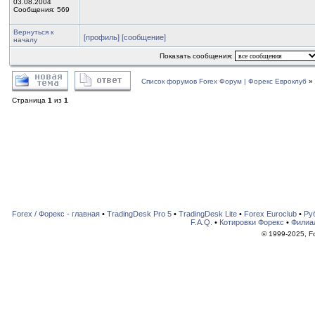
03.08.2004
Сообщения: 569
Вернуться к
[профиль]
[сообщение]
началу
Показать сообщения:
Список форумов Forex Форум | Форекс Евроклуб
»
Страница
1
из
1
Forex / Форекс - главная
•
TradingDesk Pro 5
•
TradingDesk Lite
•
Forex Euroclub
•
Ру
F.A.Q.
•
Котировки Форекс
•
Филиа
© 1999-2025, For