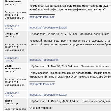
Flamethrower
кандидат
Кроме платных сигналов, как еще можно монетизировать аудито
новый платный софт с цветными графиками. Как считаете?
Зарегистрирован:
_________________
19.03.2014
http://profit-forex.net/
Сообщения: 384
Вернуться к
[профиль]
[сообщение]
[www]
началу
Dagger 128
Добавлено: Вт Апр 18, 2017 7:50 am
Заголовок сообщения:
кандидат
Красивый платный софт идея не плохая, но это надо делать на
Неплохой доход может принести продажа сигналов самим брок
Зарегистрирован:
19.03.2014
Сообщения: 319
Вернуться к
[профиль]
[сообщение]
началу
Black
Добавлено: Пн Май 08, 2017 9:48 am
Заголовок сообщения:
Flamethrower
кандидат
Чтобы брокера, как организацию, не подставлять - можно прод
страшного. Если по итогам года будет прибыль в размере 20-3
Зарегистрирован:
_________________
19.03.2014
http://profit-forex.net/
Сообщения: 384
Вернуться к
[профиль]
[сообщение]
[www]
началу
ddd04
Добавлено: Пн Июн 12, 2023 11:14 pm
Заголовок сообщения
профессор
Очень интересно.
Зарегистрирован: