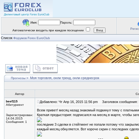
Имя:
Пароль:
Реги
Автоматически входить при каждом посещении
Список
Форумов Forex EuroClub
>
Моя торговля, онли тренд, онли среднесрок
Прогнозы
Автор
С
beef115
Добавлено: Чт Апр 16, 2015 11:56 pm
Заголовок сообщения: М
Абитуриент
Всем привет! месяц назад знакомый подкинул тему с платными 
Краткая предыстория: подписался на месяц в марте, чтобы зате
Зарегистрирован:
14.04.2015
Сообщения: 1
последние 3 сделки в стейтмент не попали потому что закрылись
каждый месяц обнуляется. Вот короче скрин с последних сдело