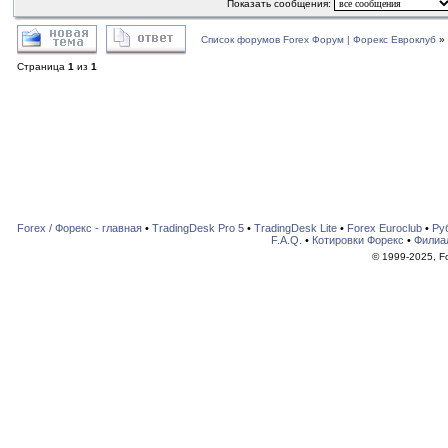
Показать сообщения:
Список форумов Forex Форум | Форекс Евроклуб
»
Страница
1
из
1
Forex / Форекс - главная
•
TradingDesk Pro 5
•
TradingDesk Lite
•
Forex Euroclub
•
Ру
F.A.Q.
•
Котировки Форекс
•
Филиа
© 1999-2025, For