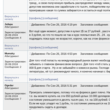
тренд , и свою полученную прибыль распределяют между ними, 
допустим миллиона они заработали сто тысяч, победителям нуж
проигравших какая то сумма забирается и остаеться ещё полти
Вернуться к
[профиль]
[сообщение]
началу
Jafapa
Добавлено: Пн Сен 26, 2016 4:19 pm
Заголовок сообщения:
Абитуриент
Вот ещё один момент, допустим я купил 1$ за 27 рублей , расс
Зарегистрирован:
в 3 рубля, но что то пошло не так и курс поплыл вниз 25...24.. 
26.09.2016
Сообщения: 4
подождать пока курс не возрастет, короче, как на этом форекс
Вернуться к
[профиль]
[сообщение]
началу
Mumaky
Добавлено: Пн Сен 26, 2016 4:53 pm
Заголовок сообщения:
Абитуриент
Для того чтоб попасть на международный рынок валют необход
Зарегистрирован:
забывать о главном финансовом вопросе. Для того чтоб стать
26.09.2016
Сообщения: 2
000 $ для старта . Ну и не забывайте о комисси рынка. Господи
литературы, её тут рекомендуют много, я конечно начинал с 
Вернуться к
[профиль]
[сообщение]
началу
Ogedar
Добавлено: Пн Сен 26, 2016 5:31 pm
Заголовок сообщения:
Абитуриент
Проиграть элементарно, потому что на форексе дают плечо. Напр
Зарегистрирован:
т.е. вы можете купить на эти 650 рублей целых 10.000 долларов
19.09.2016
Сообщения: 7
состояние уменьшится в десять тысяч раз, т.е. на 100 рублей.
Если же курс упадет на 1 рубль, то состояние уменьшится на 10
продолжать сидеть в долларе.