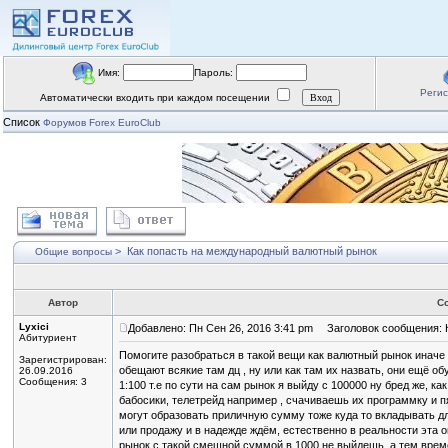
Имя:
Пароль:
Реги
Автоматически входить при каждом посещении
Список
Форумов Forex EuroClub
>
Как попасть на международный валютный рынок
Общие вопросы
Автор
С
Lyxici
Добавлено: Пн Сен 26, 2016 3:41 pm
Заголовок сообщения: К
Абитуриент
Помогите разобраться в такой вещи как валютный рынок иначе 
Зарегистрирован:
обещают всякие там дц , ну или как там их назвать, они ещё о
26.09.2016
Сообщения: 3
1:100 т.е по сути на сам рынок я выйду с 100000 ну бред же, к
бабосики, телетрейд например , счачиваешь их программку и п
могут образовать приличную сумму тоже куда то вкладывать д
или продажу и в надежде ждём, естественно в реальности эта о
рынок с такой смешной суммой в 1000 не выйдешь, а тем време