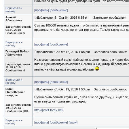
Если же за день будет рост доллара на рубль, то соответственн
Вернуться к
[профиль]
[сообщение]
началу
Amunet
Добавлено: Вт Окт 04, 2016 6:35 pm
Заголовок сообщения:
Абитуриент
Сумма 100000 зеленых нужна что бы попасть на валютный рыно
Зарегистрирован:
правилам, что бы через него там торговать. Только таких раз-д
04.10.2016
Сообщения: 5
Вернуться к
[профиль]
[сообщение]
началу
Геннадий Бойко
Добавлено: Ср Окт 12, 2016 1:08 pm
Заголовок сообщения:
Абитуриент
На международный валютный рынок можно попасть и через брок
плане я рекомендую компанию Gerchik & Co, который реально в
Зарегистрирован:
11.10.2016
иначе, на чём же ещё можно заработать
Сообщения: 8
Вернуться к
[профиль]
[сообщение]
началу
Black
Добавлено: Ср Окт 19, 2016 1:53 pm
Заголовок сообщения:
Flamethrower
кандидат
Нужно быть банком крупным , а как еще по-другому)) В идеале
есть вывод на торговые площадки.
Зарегистрирован:
_________________
19.03.2014
http://profit-forex.net/
Сообщения: 384
Вернуться к
[профиль]
[сообщение]
[www]
началу