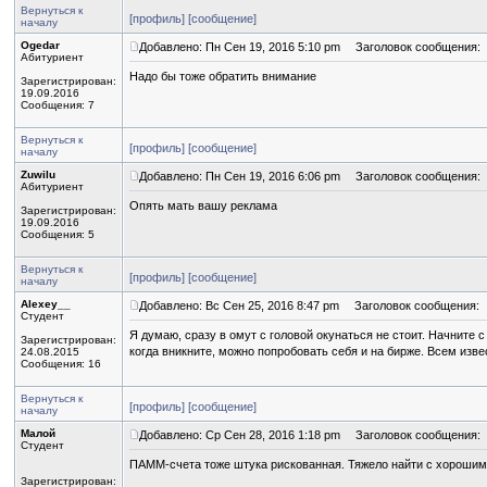
Вернуться к
[профиль]
[сообщение]
началу
Ogedar
Добавлено: Пн Сен 19, 2016 5:10 pm
Заголовок сообщения:
Абитуриент
Надо бы тоже обратить внимание
Зарегистрирован:
19.09.2016
Сообщения: 7
Вернуться к
[профиль]
[сообщение]
началу
Zuwilu
Добавлено: Пн Сен 19, 2016 6:06 pm
Заголовок сообщения:
Абитуриент
Опять мать вашу реклама
Зарегистрирован:
19.09.2016
Сообщения: 5
Вернуться к
[профиль]
[сообщение]
началу
Alexey__
Добавлено: Вс Сен 25, 2016 8:47 pm
Заголовок сообщения:
Студент
Я думаю, сразу в омут с головой окунаться не стоит. Начните 
Зарегистрирован:
когда вникните, можно попробовать себя и на бирже. Всем изве
24.08.2015
Сообщения: 16
Вернуться к
[профиль]
[сообщение]
началу
Малой
Добавлено: Ср Сен 28, 2016 1:18 pm
Заголовок сообщения:
Студент
ПАММ-счета тоже штука рискованная. Тяжело найти с хорошим
Зарегистрирован: