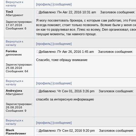
Вернуться к
[профиль]
[сообщение]
началу
Tim3
Добавлено: Пн Авг 22, 2016 10:31 am
Заголовок сообщения:
Абитуриент
Я могу посоветовать брокера, с которым сам работаю, это Forex
Зарегистрирован:
всегда поможет, стоит только позвонить. Всякие были у меня си
17.07.2016
Сообщения: 6
он как-то разруливал все. Плюс ко всему, Den организовал, св
текущие моменты, так намного проще.
Вернуться к
[профиль]
[сообщение]
началу
Forinka
Добавлено: Пт Авг 26, 2016 1:45 am
Заголовок сообщения:
дипломник
Спасибо, тоже обращу внимание
Зарегистрирован:
25.08.2016
Сообщения: 64
Вернуться к
[профиль]
[сообщение]
началу
Andreyjora
Добавлено: Чт Сен 01, 2016 3:26 pm
Заголовок сообщения:
Абитуриент
спасибо за интересную информацию
Зарегистрирован:
26.08.2016
Сообщения: 9
Вернуться к
[профиль]
[сообщение]
началу
Black
Добавлено: Пт Сен 02, 2016 9:20 pm
Заголовок сообщения:
Flamethrower