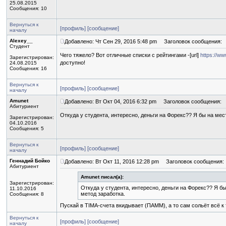
25.08.2015
Сообщения: 10
Вернуться к
[профиль]
[сообщение]
началу
Alexey__
Добавлено: Чт Сен 29, 2016 5:48 pm
Заголовок сообщения:
Студент
Чего тяжело? Вот отличные списки с рейтингами -[url]
https://ww
Зарегистрирован:
доступно!
24.08.2015
Сообщения: 16
Вернуться к
[профиль]
[сообщение]
началу
Amunet
Добавлено: Вт Окт 04, 2016 6:32 pm
Заголовок сообщения:
Абитуриент
Откуда у студента, интересно, деньги на Форекс?? Я бы на мес
Зарегистрирован:
04.10.2016
Сообщения: 5
Вернуться к
[профиль]
[сообщение]
началу
Геннадий Бойко
Добавлено: Вт Окт 11, 2016 12:28 pm
Заголовок сообщения:
Абитуриент
Amunet писал(а):
Зарегистрирован:
Откуда у студента, интересно, деньги на Форекс?? Я б
11.10.2016
метод заработка.
Сообщения: 8
Пускай в TIMA-счета вкидывает (ПАММ), а то сам сольёт всё к
Вернуться к
[профиль]
[сообщение]
началу