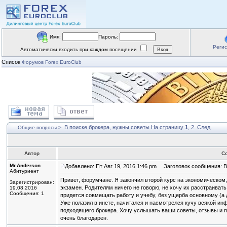
Имя:
Пароль:
Реги
Автоматически входить при каждом посещении
Список
Форумов Forex EuroClub
>
В поиске брокера, нужны советы
На страницу
1
,
2
След.
Общие вопросы
Автор
С
Mr.Anderson
Добавлено: Пт Авг 19, 2016 1:46 pm
Заголовок сообщения: В 
Абитуриент
Привет, форумчане. Я закончил второй курс на экономическом,
Зарегистрирован:
экзамен. Родителям ничего не говорю, не хочу их расстраивать,
19.08.2016
Сообщения: 1
придется совмещать работу и учебу, без ущерба основному (а 
Уже полазил в инете, начитался и насмотрелся кучу всякой инф
подходящего брокера. Хочу услышать ваши советы, отзывы и п
очень благодарен.