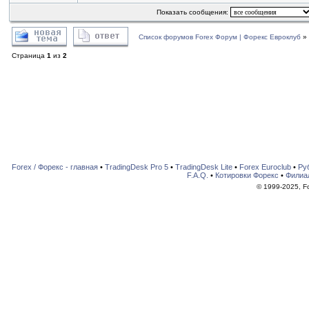
Показать сообщения:
Список форумов Forex Форум | Форекс Евроклуб
»
Страница
1
из
2
Forex / Форекс - главная
•
TradingDesk Pro 5
•
TradingDesk Lite
•
Forex Euroclub
•
Ру
F.A.Q.
•
Котировки Форекс
•
Филиа
© 1999-2025, For