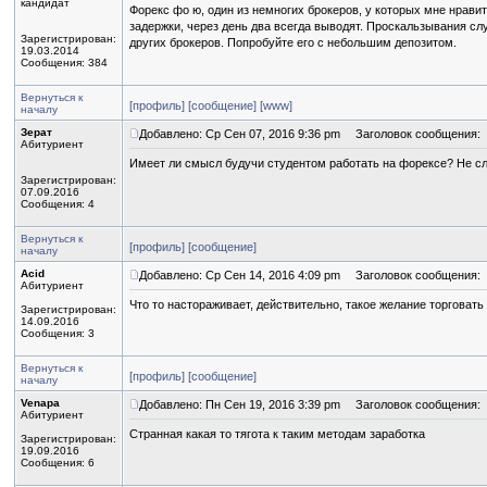
кандидат
Форекс фо ю, один из немногих брокеров, у которых мне нрави
задержки, через день два всегда выводят. Проскальзывания слу
Зарегистрирован:
других брокеров. Попробуйте его с небольшим депозитом.
19.03.2014
Сообщения: 384
Вернуться к
[профиль]
[сообщение]
[www]
началу
Зерат
Добавлено: Ср Сен 07, 2016 9:36 pm
Заголовок сообщения:
Абитуриент
Имеет ли смысл будучи студентом работать на форексе? Не сл
Зарегистрирован:
07.09.2016
Сообщения: 4
Вернуться к
[профиль]
[сообщение]
началу
Acid
Добавлено: Ср Сен 14, 2016 4:09 pm
Заголовок сообщения:
Абитуриент
Что то настораживает, действительно, такое желание торговать
Зарегистрирован:
14.09.2016
Сообщения: 3
Вернуться к
[профиль]
[сообщение]
началу
Venapa
Добавлено: Пн Сен 19, 2016 3:39 pm
Заголовок сообщения:
Абитуриент
Странная какая то тягота к таким методам заработка
Зарегистрирован:
19.09.2016
Сообщения: 6