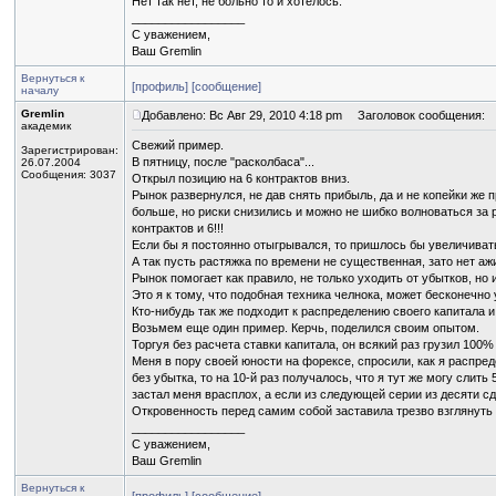
Нет так нет, не больно то и хотелось.
_________________
С уважением,
Ваш Gremlin
Вернуться к
[профиль]
[сообщение]
началу
Gremlin
Добавлено: Вс Авг 29, 2010 4:18 pm
Заголовок сообщения:
академик
Свежий пример.
Зарегистрирован:
В пятницу, после "расколбаса"...
26.07.2004
Сообщения: 3037
Открыл позицию на 6 контрактов вниз.
Рынок развернулся, не дав снять прибыль, да и не копейки же 
больше, но риски снизились и можно не шибко волноваться за 
контрактов и 6!!!
Если бы я постоянно отыгрывался, то пришлось бы увеличивать к
А так пусть растяжка по времени не существенная, зато нет аж
Рынок помогает как правило, не только уходить от убытков, но
Это я к тому, что подобная техника челнока, может бесконечно
Кто-нибудь так же подходит к распределению своего капитала 
Возьмем еще один пример. Керчь, поделился своим опытом.
Торгуя без расчета ставки капитала, он всякий раз грузил 100
Меня в пору своей юности на форексе, спросили, как я распреде
без убытка, то на 10-й раз получалось, что я тут же могу слит
застал меня врасплох, а если из следующей серии из десяти сд
Откровенность перед самим собой заставила трезво взглянуть н
_________________
С уважением,
Ваш Gremlin
Вернуться к