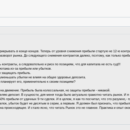
прикрывать в конце-концов. Теперь от уровня снижения прибыли стартую не 12-ю контрак
разворот рынка. До следующего снижения контрактов далеко, поэтому, как только приб
онтракты, а следовательно и риск по позициям, что для капитала не есть гуд!!!
иотажа из-за прибыли или убытков.
 и защищать прибыль.
 уменьшать убытки не влияя на общее здоровье депозита.
и планирует его, применительно к своим позициям?
% на движение. Прибыль была колоссальная, но защиты прибыли - никакой.
ляю депозит. В сущности, для меня тогда было актуально грамотно читать рынок. И я о
ь 50% прибыли от удачных 9-ти сделок. И в целом, я как-то посчитал, что это разумно
елок, убыток будет не десятым в серии, а первым. Я должен был признать, что прибыл
а происходящее. И стало ясно, что читать Рынок это не главное. Практика и опыт око