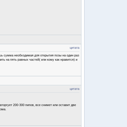
цитата
ишь сумма необходимая для открытия позы на один раз
ить на пять равных частей( или кому как нравится) и
цитата
аторгует 200-300 пипов, все снимет или оставит две
зма.