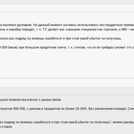
 на миллион долларов. На данный момент пытаюсь использовать нестандартные приём
тель и коробка передач, т. е. ТС делает вас хорошим специалистом торговли, а ММ –
сколько раз подряд ты можешь ошибиться и при этом какой убыток ты получишь.
500 баков) при большом кредитном плече, т. к. считаю, что если трейдер сможет это с
ьшого количества взятых с рынка пипов.
а пунктов 400-500, с риском в процентов не более 15-20%. Без увеличения позиции. С
о раз подряд ты можешь ошибиться и при этом какой убыток ты получишь", можно рас
 ставок.