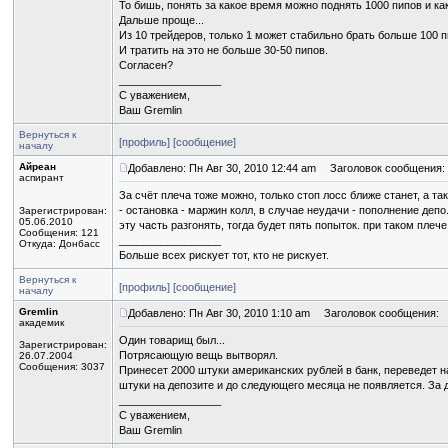
То бишь, понять за какое время можно поднять 1000 пипов и ка
Дальше проще...
Из 10 трейдеров, только 1 может стабильно брать больше 100 п
И тратить на это не больше 30-50 пипов.
Согласен?
_________________
С уважением,
Ваш Gremlin
Вернуться к
[профиль]
[сообщение]
началу
Айреан
Добавлено: Пн Авг 30, 2010 12:44 am
Заголовок сообщения:
аспирант
За счёт плеча тоже можно, только стоп лосс ближе станет, а т
- остановка - маржин колл, в случае неудачи - пополнение депо
Зарегистрирован:
05.06.2010
эту часть разгонять, тогда будет пять попыток. при таком пл
Сообщения: 121
_________________
Откуда: Донбасс
Больше всех рискует тот, кто не рискует.
Вернуться к
[профиль]
[сообщение]
началу
Gremlin
Добавлено: Пн Авг 30, 2010 1:10 am
Заголовок сообщения:
академик
Один товарищ был...
Зарегистрирован:
Потрясающую вещь вытворял.
26.07.2004
Сообщения: 3037
Принесет 2000 штуки американских рублей в банк, переведет на
штуки на депозите и до следующего месяца не появляется. За 
_________________
С уважением,
Ваш Gremlin