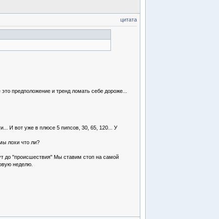
цитата
 это предположение и тренд ломать себе дороже...
 И вот уже в плюсе 5 пипсов, 30, 65, 120... У
 мы лохи что ли?
ут до "происшествия" Мы ставим стоп на самой
говую неделю.