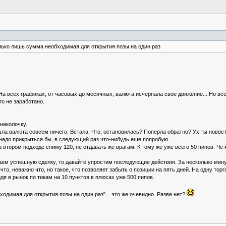
лько лишь сумма необходимая для открытия позы на один раз
 На всех графиках, от часовых до месячных, валюта исчерпала свое движение... Но все
го не заработано.
наколочку.
 валюта совсем ничего. Встала. Что, остановилась? Поперла обратно? Ух ты новости...
надо прикрыться бы, в следующий раз что-нибудь еще попробую.
 на втором подходе сниму 120, не отдавать же врагам. К тому же уже всего 50 пипов. Че
гаем успешную сделку, то давайте упростим последующие действия. За несколько мин
то, неважно что, но такое, что позволяет забыть о позиции на пять дней. На одну тор
дя в рынок по тикам на 10 пунктов в плюсах уже 500 пипов.
одимая для открытия позы на один раз"... это же очевидно. Разве нет?