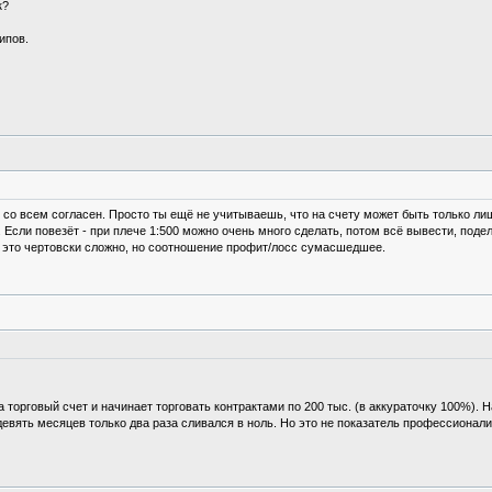
к?
ипов.
ак со всем согласен. Просто ты ещё не учитываешь, что на счету может быть только л
. Если повезёт - при плече 1:500 можно очень много сделать, потом всё вывести, подел
ече это чертовски сложно, но соотношение профит/лосс сумасшедшее.
 торговый счет и начинает торговать контрактами по 200 тыс. (в аккураточку 100%). Н
девять месяцев только два раза сливался в ноль. Но это не показатель профессионали