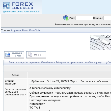
Имя:
Пароль:
Автоматически входить при каждом посещен
Список
Форумов Forex EuroClub
>
Модели исправления ошибок и уход от уб
Smart money (эксперимент Gremlin'a)
Автор
Gremlin
Добавлено: Вт Ноя 29, 2005 9:05 pm
Заголовок сообщения:
академик
А теперь к самому интересному.
Зарегистрирован:
26.07.2004
Сейчас 20 часов и чтобы МОДЕЛЬ начала всупать в силу, ровно 
Сообщения: 3037
При том, что нет предпосылок пробежать сто пипов, чтобы Нам 
Настал режим ожидания...
Интересно?
ТО ТА!!!