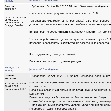
[профиль]
[сообщение]
началу
Айреан
Добавлено: Вс Авг 29, 2010 6:59 pm
Заголовок сообщения:
аспирант
C предпоследним предложением согласен на все 100.
Зарегистрирован:
05.06.2010
Торговая система может быть простенькой, а вот ММ - вопрос
Сообщения: 121
должны соотноситься так, как в автомобиле соотносятся двига
Откуда: Донбасс
Если я прав, то объём открытых поз рассчитывается из того, 
Я хочу разработать метод разгона депозита с малых сумм ( 100-
позволит использовать исключительно собственные средства.
Как ты думаешь, это осуществимо?
_________________
Больше всех рискует тот, кто не рискует.
Вернуться к
[профиль]
[сообщение]
началу
Gremlin
Добавлено: Вс Авг 29, 2010 11:04 pm
Заголовок сообщения:
академик
Разгон с малых сумм возможен не за счет плеча, а за счет бол
Зарегистрирован:
Схема такая.
26.07.2004
Сообщения: 3037
Неважно сколько уйдет времени, но встать нужно один раз и н
контрактом!
Появиться подушка безопасности. За счет нее можно будет...
кстати, "объём открытых поз рассчитывается из того, скольк
... подключить ММ и рассчитать уровень увеличения и снижения
По другому - даже не рассматриваю.