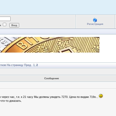
Регистрация
ии
ытков
На страницу
Пред.
1
,
2
Сообщение
через час, т.е. к 21 часу Мы должны увидеть 7270. Цена по видам 719о...
что-то доказать.