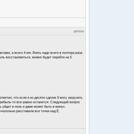
цитата
тами, а всего 4-мя. Взять надо всего в полтора раза
ыль восстановиться, можно будет перейти на 5
тветил, что если я из десяти сделок 9 могу загрузить
,- прибыль-то все-равно останется. Следующий вопрос
ь уйдет в ноль и даже может быть в минус.
нчательно расставили все точки над Ё.