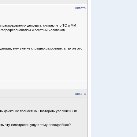
цитата
ы распределения депозита, считаю, что ТС и ММ
 мегапрофессионалом и богатым человеком.
делать, ему уже не страшно разорение, а так же это
цитата
нять движение полностью. Повторить увеличенным
крыть эту животрепещущую тему поподробнее?