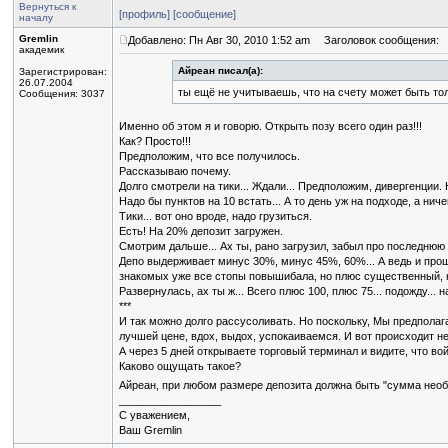
Вернуться к
[профиль]
[сообщение]
началу
Gremlin
Добавлено: Пн Авг 30, 2010 1:52 am
Заголовок сообщения:
академик
Айреан писал(а):
Зарегистрирован:
26.07.2004
ты ещё не учитываешь, что на счету может быть то
Сообщения: 3037
Именно об этом я и говорю. Открыть позу всего один раз!!!
Как? Просто!!!
Предположим, что все получилось.
Рассказываю почему.
Долго смотрели на тики... Ждали... Предположим, дивергенции.
Надо бы пунктов на 10 встать... А то день уж на подходе, а ниче
Тики... вот оно вроде, надо грузиться.
Есть! На 20% депозит загружен.
Смотрим дальше... Ах ты, рано загрузил, забыл про последнюю 
Депо выдерживает минус 30%, минус 45%, 60%... А ведь и прошла
знакомых уже все стопы повышибала, но плюс существенный, 
Развернулась, ах ты ж... Всего плюс 100, плюс 75... подожду...
***
И так можно долго рассусоливать. Но поскольку, Мы предпола
лучшей цене, вдох, выдох, успокаиваемся. И вот происходит неч
А через 5 дней открываете торговый терминал и видите, что вой
Каково ощущать такое?
Айреан, при любом размере депозита должна быть "сумма необх
_________________
С уважением,
Ваш Gremlin