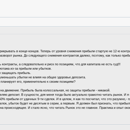
прикрывать в конце-концов. Теперь от уровня снижения прибыли стартую не 12-ю контрак
разворот рынка. До следующего снижения контрактов далеко, поэтому, как только приб
онтракты, а следовательно и риск по позициям, что для капитала не есть гуд!!!
иотажа из-за прибыли или убытков.
 и защищать прибыль.
 уменьшать убытки не влияя на общее здоровье депозита.
и планирует его, применительно к своим позициям?
% на движение. Прибыль была колоссальная, но защиты прибыли - никакой.
ляю депозит. В сущности, для меня тогда было актуально грамотно читать рынок. И я о
ь 50% прибыли от удачных 9-ти сделок. И в целом, я как-то посчитал, что это разумно
елок, убыток будет не десятым в серии, а первым. Я должен был признать, что прибыл
а происходящее. И стало ясно, что читать Рынок это не главное. Практика и опыт око