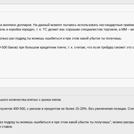
 на миллион долларов. На данный момент пытаюсь использовать нестандартные приём
тель и коробка передач, т. е. ТС делает вас хорошим специалистом торговли, а ММ –
сколько раз подряд ты можешь ошибиться и при этом какой убыток ты получишь.
500 баков) при большом кредитном плече, т. к. считаю, что если трейдер сможет это с
ьшого количества взятых с рынка пипов.
а пунктов 400-500, с риском в процентов не более 15-20%. Без увеличения позиции. С
о раз подряд ты можешь ошибиться и при этом какой убыток ты получишь", можно рас
 ставок.