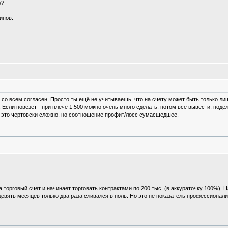
к?
ипов.
ак со всем согласен. Просто ты ещё не учитываешь, что на счету может быть только л
. Если повезёт - при плече 1:500 можно очень много сделать, потом всё вывести, подел
ече это чертовски сложно, но соотношение профит/лосс сумасшедшее.
 торговый счет и начинает торговать контрактами по 200 тыс. (в аккураточку 100%). Н
девять месяцев только два раза сливался в ноль. Но это не показатель профессионали