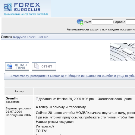
Имя:
Пароль:
Автоматически входить при каждом посещен
Список
Форумов Forex EuroClub
>
Модели исправления ошибок и уход от уб
Smart money (эксперимент Gremlin'a)
Автор
Gremlin
Добавлено: Вт Ноя 29, 2005 9:05 pm
Заголовок сообщения:
академик
А теперь к самому интересному.
Зарегистрирован:
26.07.2004
Сейчас 20 часов и чтобы МОДЕЛЬ начала всупать в силу, ровно 
Сообщения: 3037
При том, что нет предпосылок пробежать сто пипов, чтобы Нам 
Настал режим ожидания...
Интересно?
ТО ТА!!!