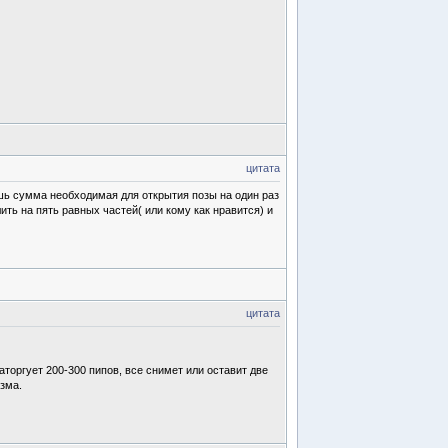
цитата
ишь сумма необходимая для открытия позы на один раз
ить на пять равных частей( или кому как нравится) и
цитата
аторгует 200-300 пипов, все снимет или оставит две
зма.