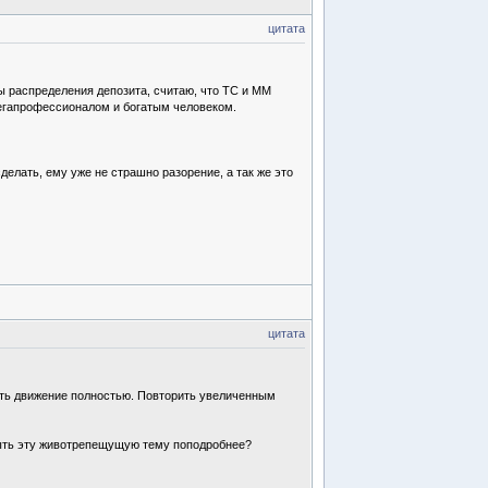
цитата
ы распределения депозита, считаю, что ТС и ММ
 мегапрофессионалом и богатым человеком.
делать, ему уже не страшно разорение, а так же это
цитата
нять движение полностью. Повторить увеличенным
крыть эту животрепещущую тему поподробнее?