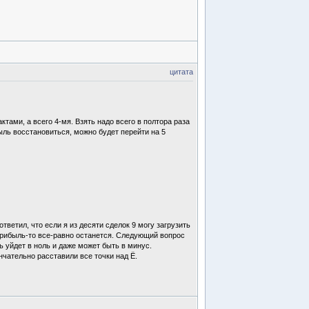
цитата
тами, а всего 4-мя. Взять надо всего в полтора раза
ыль восстановиться, можно будет перейти на 5
тветил, что если я из десяти сделок 9 могу загрузить
,- прибыль-то все-равно останется. Следующий вопрос
ь уйдет в ноль и даже может быть в минус.
нчательно расставили все точки над Ё.