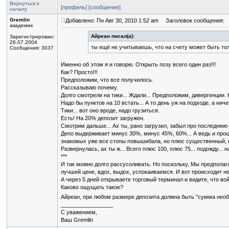
Вернуться к
[профиль]
[сообщение]
началу
Gremlin
Добавлено: Пн Авг 30, 2010 1:52 am
Заголовок сообщения:
академик
Айреан писал(а):
Зарегистрирован:
26.07.2004
ты ещё не учитываешь, что на счету может быть то
Сообщения: 3037
Именно об этом я и говорю. Открыть позу всего один раз!!!
Как? Просто!!!
Предположим, что все получилось.
Рассказываю почему.
Долго смотрели на тики... Ждали... Предположим, дивергенции.
Надо бы пунктов на 10 встать... А то день уж на подходе, а ниче
Тики... вот оно вроде, надо грузиться.
Есть! На 20% депозит загружен.
Смотрим дальше... Ах ты, рано загрузил, забыл про последнюю 
Депо выдерживает минус 30%, минус 45%, 60%... А ведь и прошла
знакомых уже все стопы повышибала, но плюс существенный, 
Развернулась, ах ты ж... Всего плюс 100, плюс 75... подожду...
***
И так можно долго рассусоливать. Но поскольку, Мы предпола
лучшей цене, вдох, выдох, успокаиваемся. И вот происходит неч
А через 5 дней открываете торговый терминал и видите, что вой
Каково ощущать такое?
Айреан, при любом размере депозита должна быть "сумма необх
_________________
С уважением,
Ваш Gremlin