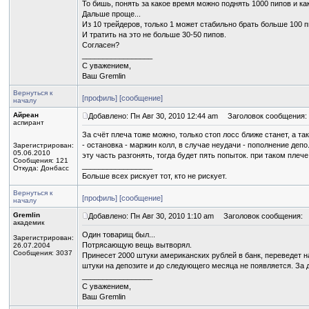
То бишь, понять за какое время можно поднять 1000 пипов и ка
Дальше проще...
Из 10 трейдеров, только 1 может стабильно брать больше 100 п
И тратить на это не больше 30-50 пипов.
Согласен?
_________________
С уважением,
Ваш Gremlin
Вернуться к
[профиль]
[сообщение]
началу
Айреан
Добавлено: Пн Авг 30, 2010 12:44 am
Заголовок сообщения:
аспирант
За счёт плеча тоже можно, только стоп лосс ближе станет, а т
- остановка - маржин колл, в случае неудачи - пополнение депо
Зарегистрирован:
05.06.2010
эту часть разгонять, тогда будет пять попыток. при таком пл
Сообщения: 121
_________________
Откуда: Донбасс
Больше всех рискует тот, кто не рискует.
Вернуться к
[профиль]
[сообщение]
началу
Gremlin
Добавлено: Пн Авг 30, 2010 1:10 am
Заголовок сообщения:
академик
Один товарищ был...
Зарегистрирован:
Потрясающую вещь вытворял.
26.07.2004
Сообщения: 3037
Принесет 2000 штуки американских рублей в банк, переведет на
штуки на депозите и до следующего месяца не появляется. За 
_________________
С уважением,
Ваш Gremlin