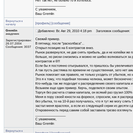
Нет так нет, не больно то и хотелось.
_________________
С уважением,
Ваш Gremlin
Вернуться к
[профиль]
[сообщение]
началу
Gremlin
Добавлено: Вс Авг 29, 2010 4:18 pm
Заголовок сообщения:
академик
Свежий пример.
Зарегистрирован:
В пятницу, после "расколбаса"...
26.07.2004
Сообщения: 3037
Открыл позицию на 6 контрактов вниз.
Рынок развернулся, не дав снять прибыль, да и не копейки же 
больше, но риски снизились и можно не шибко волноваться за 
контрактов и 6!!!
Если бы я постоянно отыгрывался, то пришлось бы увеличивать к
А так пусть растяжка по времени не существенная, зато нет аж
Рынок помогает как правило, не только уходить от убытков, но
Это я к тому, что подобная техника челнока, может бесконечно
Кто-нибудь так же подходит к распределению своего капитала 
Возьмем еще один пример. Керчь, поделился своим опытом.
Торгуя без расчета ставки капитала, он всякий раз грузил 100
Меня в пору своей юности на форексе, спросили, как я распреде
без убытка, то на 10-й раз получалось, что я тут же могу слит
застал меня врасплох, а если из следующей серии из десяти сд
Откровенность перед самим собой заставила трезво взглянуть н
_________________
С уважением,
Ваш Gremlin
Вернуться к