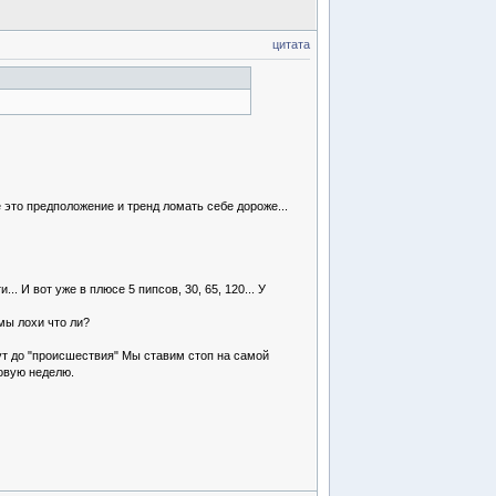
цитата
 это предположение и тренд ломать себе дороже...
 И вот уже в плюсе 5 пипсов, 30, 65, 120... У
 мы лохи что ли?
ут до "происшествия" Мы ставим стоп на самой
говую неделю.