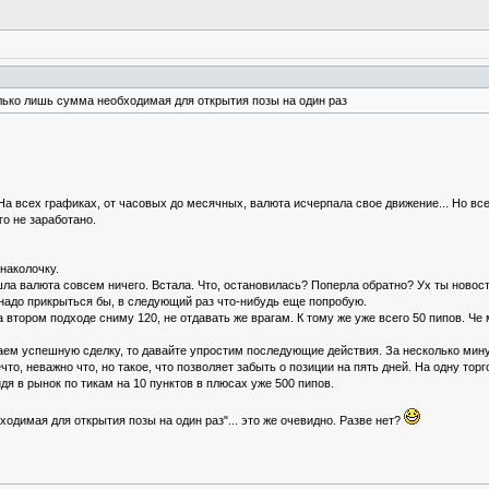
лько лишь сумма необходимая для открытия позы на один раз
 На всех графиках, от часовых до месячных, валюта исчерпала свое движение... Но все
го не заработано.
наколочку.
 валюта совсем ничего. Встала. Что, остановилась? Поперла обратно? Ух ты новости...
надо прикрыться бы, в следующий раз что-нибудь еще попробую.
 на втором подходе сниму 120, не отдавать же врагам. К тому же уже всего 50 пипов. Че
гаем успешную сделку, то давайте упростим последующие действия. За несколько мин
то, неважно что, но такое, что позволяет забыть о позиции на пять дней. На одну тор
дя в рынок по тикам на 10 пунктов в плюсах уже 500 пипов.
одимая для открытия позы на один раз"... это же очевидно. Разве нет?