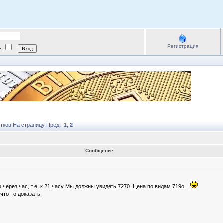
Регистрация
ии
ытков
На страницу
Пред.
1
,
2
Сообщение
через час, т.е. к 21 часу Мы должны увидеть 7270. Цена по видам 719о...
что-то доказать.