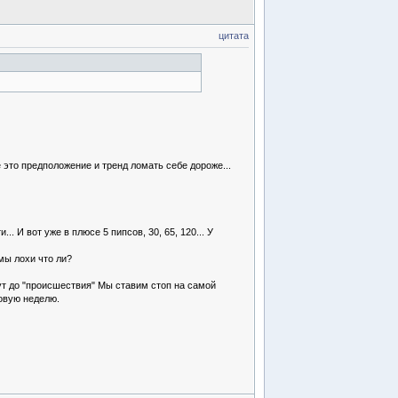
цитата
 это предположение и тренд ломать себе дороже...
 И вот уже в плюсе 5 пипсов, 30, 65, 120... У
 мы лохи что ли?
ут до "происшествия" Мы ставим стоп на самой
говую неделю.