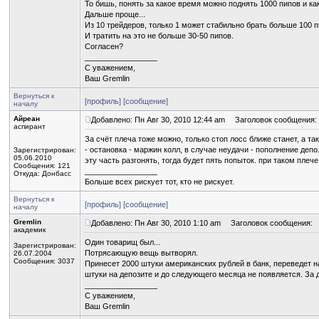
То бишь, понять за какое время можно поднять 1000 пипов и ка
Дальше проще...
Из 10 трейдеров, только 1 может стабильно брать больше 100 п
И тратить на это не больше 30-50 пипов.
Согласен?
_________________
С уважением,
Ваш Gremlin
Вернуться к
[профиль]
[сообщение]
началу
Айреан
Добавлено: Пн Авг 30, 2010 12:44 am
Заголовок сообщения:
аспирант
За счёт плеча тоже можно, только стоп лосс ближе станет, а т
- остановка - маржин колл, в случае неудачи - пополнение депо
Зарегистрирован:
05.06.2010
эту часть разгонять, тогда будет пять попыток. при таком пл
Сообщения: 121
_________________
Откуда: Донбасс
Больше всех рискует тот, кто не рискует.
Вернуться к
[профиль]
[сообщение]
началу
Gremlin
Добавлено: Пн Авг 30, 2010 1:10 am
Заголовок сообщения:
академик
Один товарищ был...
Зарегистрирован:
Потрясающую вещь вытворял.
26.07.2004
Сообщения: 3037
Принесет 2000 штуки американских рублей в банк, переведет на
штуки на депозите и до следующего месяца не появляется. За 
_________________
С уважением,
Ваш Gremlin