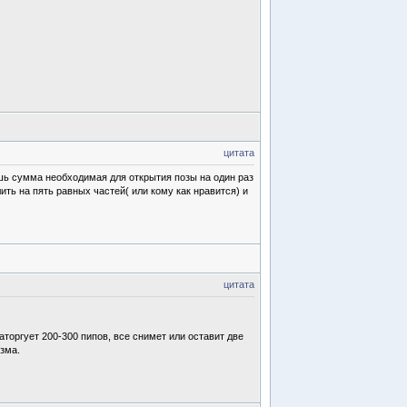
цитата
ишь сумма необходимая для открытия позы на один раз
ить на пять равных частей( или кому как нравится) и
цитата
аторгует 200-300 пипов, все снимет или оставит две
зма.