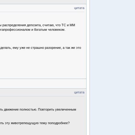
цитата
ы распределения депозита, считаю, что ТС и ММ
 мегапрофессионалом и богатым человеком.
делать, ему уже не страшно разорение, а так же это
цитата
нять движение полностью. Повторить увеличенным
крыть эту животрепещущую тему поподробнее?