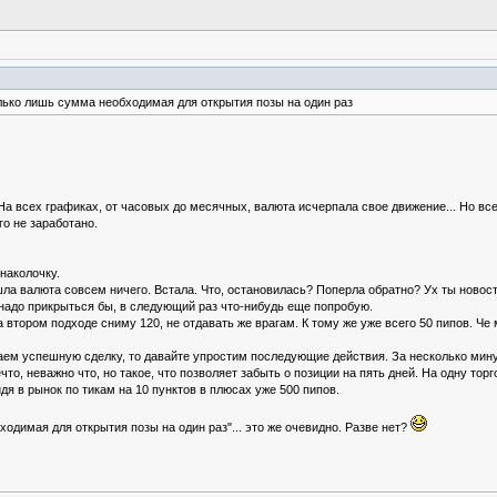
лько лишь сумма необходимая для открытия позы на один раз
 На всех графиках, от часовых до месячных, валюта исчерпала свое движение... Но все
го не заработано.
наколочку.
 валюта совсем ничего. Встала. Что, остановилась? Поперла обратно? Ух ты новости...
надо прикрыться бы, в следующий раз что-нибудь еще попробую.
 на втором подходе сниму 120, не отдавать же врагам. К тому же уже всего 50 пипов. Че
гаем успешную сделку, то давайте упростим последующие действия. За несколько мин
то, неважно что, но такое, что позволяет забыть о позиции на пять дней. На одну тор
дя в рынок по тикам на 10 пунктов в плюсах уже 500 пипов.
одимая для открытия позы на один раз"... это же очевидно. Разве нет?