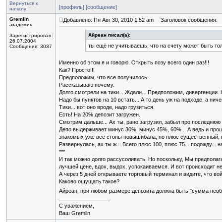
Вернуться к
[профиль]
[сообщение]
началу
Gremlin
Добавлено: Пн Авг 30, 2010 1:52 am
Заголовок сообщения:
академик
Айреан писал(а):
Зарегистрирован:
26.07.2004
ты ещё не учитываешь, что на счету может быть то
Сообщения: 3037
Именно об этом я и говорю. Открыть позу всего один раз!!!
Как? Просто!!!
Предположим, что все получилось.
Рассказываю почему.
Долго смотрели на тики... Ждали... Предположим, дивергенции.
Надо бы пунктов на 10 встать... А то день уж на подходе, а ниче
Тики... вот оно вроде, надо грузиться.
Есть! На 20% депозит загружен.
Смотрим дальше... Ах ты, рано загрузил, забыл про последнюю 
Депо выдерживает минус 30%, минус 45%, 60%... А ведь и прошла
знакомых уже все стопы повышибала, но плюс существенный, 
Развернулась, ах ты ж... Всего плюс 100, плюс 75... подожду...
***
И так можно долго рассусоливать. Но поскольку, Мы предпола
лучшей цене, вдох, выдох, успокаиваемся. И вот происходит неч
А через 5 дней открываете торговый терминал и видите, что вой
Каково ощущать такое?
Айреан, при любом размере депозита должна быть "сумма необх
_________________
С уважением,
Ваш Gremlin