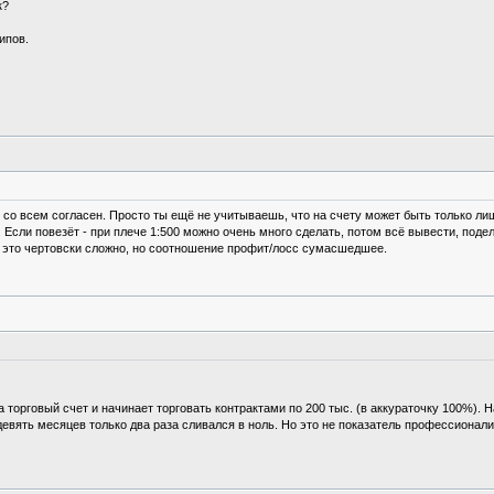
к?
ипов.
ак со всем согласен. Просто ты ещё не учитываешь, что на счету может быть только л
. Если повезёт - при плече 1:500 можно очень много сделать, потом всё вывести, подел
ече это чертовски сложно, но соотношение профит/лосс сумасшедшее.
 торговый счет и начинает торговать контрактами по 200 тыс. (в аккураточку 100%). Н
девять месяцев только два раза сливался в ноль. Но это не показатель профессионали