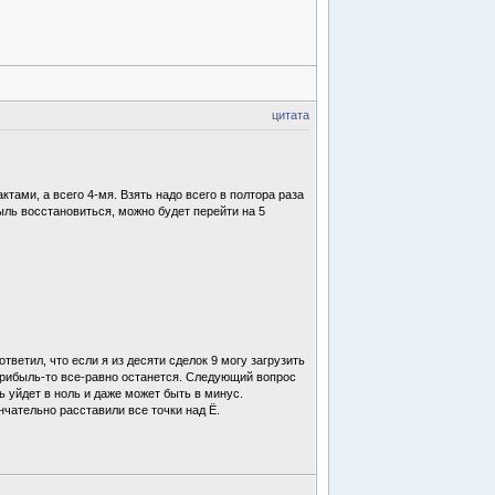
цитата
тами, а всего 4-мя. Взять надо всего в полтора раза
ыль восстановиться, можно будет перейти на 5
тветил, что если я из десяти сделок 9 могу загрузить
,- прибыль-то все-равно останется. Следующий вопрос
ь уйдет в ноль и даже может быть в минус.
нчательно расставили все точки над Ё.