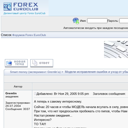
Имя:
Пароль:
Автоматически входить при каждом посещен
Список
Форумов Forex EuroClub
>
Модели исправления ошибок и уход от уб
Smart money (эксперимент Gremlin'a)
Автор
Gremlin
Добавлено: Вт Ноя 29, 2005 9:05 pm
Заголовок сообщения:
академик
А теперь к самому интересному.
Зарегистрирован:
26.07.2004
Сейчас 20 часов и чтобы МОДЕЛЬ начала всупать в силу, ровно 
Сообщения: 3037
При том, что нет предпосылок пробежать сто пипов, чтобы Нам 
Настал режим ожидания...
Интересно?
ТО ТА!!!