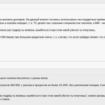
 на миллион долларов. На данный момент пытаюсь использовать нестандартные приём
тель и коробка передач, т. е. ТС делает вас хорошим специалистом торговли, а ММ –
сколько раз подряд ты можешь ошибиться и при этом какой убыток ты получишь.
500 баков) при большом кредитном плече, т. к. считаю, что если трейдер сможет это с
ьшого количества взятых с рынка пипов.
а пунктов 400-500, с риском в процентов не более 15-20%. Без увеличения позиции. С
о раз подряд ты можешь ошибиться и при этом какой убыток ты получишь", можно рас
 ставок.