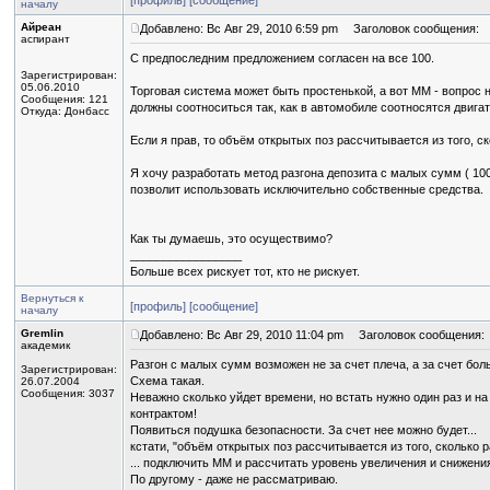
[профиль]
[сообщение]
началу
Айреан
Добавлено: Вс Авг 29, 2010 6:59 pm
Заголовок сообщения:
аспирант
C предпоследним предложением согласен на все 100.
Зарегистрирован:
05.06.2010
Торговая система может быть простенькой, а вот ММ - вопрос
Сообщения: 121
должны соотноситься так, как в автомобиле соотносятся двига
Откуда: Донбасс
Если я прав, то объём открытых поз рассчитывается из того, 
Я хочу разработать метод разгона депозита с малых сумм ( 100-
позволит использовать исключительно собственные средства.
Как ты думаешь, это осуществимо?
_________________
Больше всех рискует тот, кто не рискует.
Вернуться к
[профиль]
[сообщение]
началу
Gremlin
Добавлено: Вс Авг 29, 2010 11:04 pm
Заголовок сообщения:
академик
Разгон с малых сумм возможен не за счет плеча, а за счет бол
Зарегистрирован:
Схема такая.
26.07.2004
Сообщения: 3037
Неважно сколько уйдет времени, но встать нужно один раз и н
контрактом!
Появиться подушка безопасности. За счет нее можно будет...
кстати, "объём открытых поз рассчитывается из того, скольк
... подключить ММ и рассчитать уровень увеличения и снижения
По другому - даже не рассматриваю.