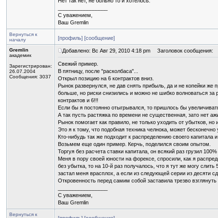
Нет так нет, не больно то и хотелось.
_________________
С уважением,
Ваш Gremlin
Вернуться к
[профиль]
[сообщение]
началу
Gremlin
Добавлено: Вс Авг 29, 2010 4:18 pm
Заголовок сообщения:
академик
Свежий пример.
Зарегистрирован:
В пятницу, после "расколбаса"...
26.07.2004
Сообщения: 3037
Открыл позицию на 6 контрактов вниз.
Рынок развернулся, не дав снять прибыль, да и не копейки же 
больше, но риски снизились и можно не шибко волноваться за 
контрактов и 6!!!
Если бы я постоянно отыгрывался, то пришлось бы увеличивать к
А так пусть растяжка по времени не существенная, зато нет аж
Рынок помогает как правило, не только уходить от убытков, но
Это я к тому, что подобная техника челнока, может бесконечно
Кто-нибудь так же подходит к распределению своего капитала 
Возьмем еще один пример. Керчь, поделился своим опытом.
Торгуя без расчета ставки капитала, он всякий раз грузил 100
Меня в пору своей юности на форексе, спросили, как я распреде
без убытка, то на 10-й раз получалось, что я тут же могу слит
застал меня врасплох, а если из следующей серии из десяти сд
Откровенность перед самим собой заставила трезво взглянуть н
_________________
С уважением,
Ваш Gremlin
Вернуться к