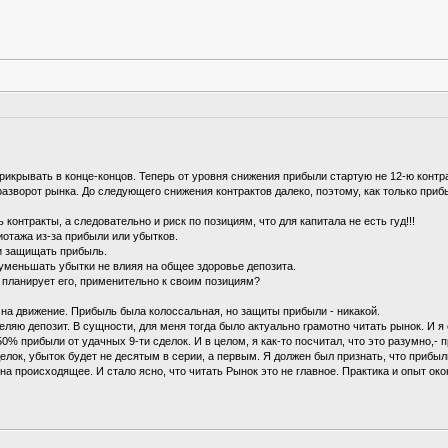
прикрывать в конце-концов. Теперь от уровня снижения прибыли стартую не 12-ю контрак
разворот рынка. До следующего снижения контрактов далеко, поэтому, как только приб
онтракты, а следовательно и риск по позициям, что для капитала не есть гуд!!!
иотажа из-за прибыли или убытков.
 и защищать прибыль.
 уменьшать убытки не влияя на общее здоровье депозита.
и планирует его, применительно к своим позициям?
% на движение. Прибыль была колоссальная, но защиты прибыли - никакой.
ляю депозит. В сущности, для меня тогда было актуально грамотно читать рынок. И я о
ь 50% прибыли от удачных 9-ти сделок. И в целом, я как-то посчитал, что это разумно
елок, убыток будет не десятым в серии, а первым. Я должен был признать, что прибыл
а происходящее. И стало ясно, что читать Рынок это не главное. Практика и опыт око