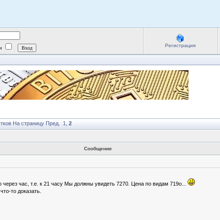
Регистрация
ии
ытков
На страницу
Пред.
1
,
2
Сообщение
через час, т.е. к 21 часу Мы должны увидеть 7270. Цена по видам 719о...
что-то доказать.