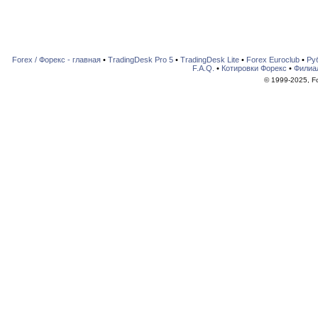
Forex / Форекс - главная
•
TradingDesk Pro 5
•
TradingDesk Lite
•
Forex Euroclub
•
Ру
F.A.Q.
•
Котировки Форекс
•
Филиа
© 1999-2025, For