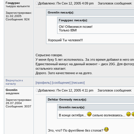
Гондурас
Добавлено: Пн Сен 12, 2005 4:09 pm
Заголовок сообщения:
тьерра кальенте
Gremlin писал(а):
Зарегистрирован:
11.02.2005
Сообщения: 924
Гондурас писал(а):
Ok! Обмоемся позже!
Только IBM!
Хороший Ты человек!!!
Серьезно говорю.
У меня буку 5 лет исполнилось. За это время добавил в него о
Единственный минус на данный момент – диск 20G. Для фотогр
остального хватает.
Дорого. Зато качественно и на долго.
Вернуться к
[профиль]
[сообщение]
[письмо]
началу
Gremlin
Добавлено: Пн Сен 12, 2005 4:11 pm
Заголовок сообщения:
академик
Dehtiar Gennady писал(а):
Зарегистрирован:
26.07.2004
Сообщения: 3037
Gremlin писал(а):
В конце октября...
сильно волноваюсь...
Это, что? По фунт/йене без стопов?