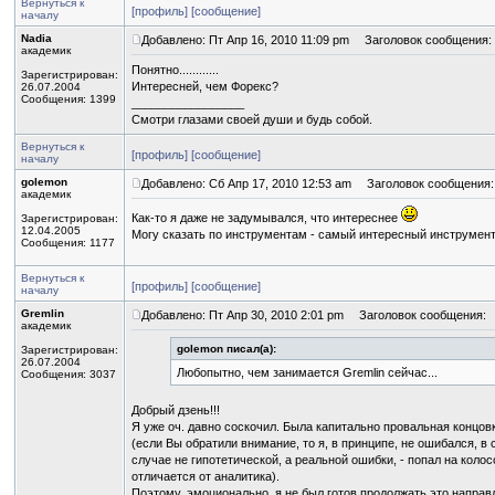
Вернуться к
[профиль]
[сообщение]
началу
Nadia
Добавлено: Пт Апр 16, 2010 11:09 pm
Заголовок сообщения:
академик
Понятно............
Зарегистрирован:
Интересней, чем Форекс?
26.07.2004
Сообщения: 1399
_________________
Смотри глазами своей души и будь собой.
Вернуться к
[профиль]
[сообщение]
началу
golemon
Добавлено: Сб Апр 17, 2010 12:53 am
Заголовок сообщения:
академик
Как-то я даже не задумывался, что интереснее
Зарегистрирован:
12.04.2005
Могу сказать по инструментам - самый интересный инструмент,
Сообщения: 1177
Вернуться к
[профиль]
[сообщение]
началу
Gremlin
Добавлено: Пт Апр 30, 2010 2:01 pm
Заголовок сообщения:
академик
golemon писал(а):
Зарегистрирован:
26.07.2004
Любопытно, чем занимается Gremlin сейчас...
Сообщения: 3037
Добрый дзень!!!
Я уже оч. давно соскочил. Была капитально провальная концовк
(если Вы обратили внимание, то я, в принципе, не ошибался, в 
случае не гипотетической, а реальной ошибки, - попал на кол
отличается от аналитика).
Поэтому, эмоционально, я не был готов продолжать это направл