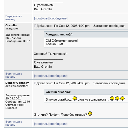
_________________
С уважением,
Ваш Gremlin
Вернуться к
[профиль]
[сообщение]
началу
Gremlin
Добавлено: Пн Сен 12, 2005 4:00 pm
Заголовок сообщения:
академик
Гондурас писал(а):
Зарегистрирован:
26.07.2004
Ok! Обмоемся позже!
Сообщения: 3037
Только IBM!
Хороший Ты человек!!!
_________________
С уважением,
Ваш Gremlin
Вернуться к
[профиль]
[сообщение]
началу
Dehtiar Gennady
Добавлено: Пн Сен 12, 2005 4:06 pm
Заголовок сообщения:
dealer's assistant
Gremlin писал(а):
Зарегистрирован:
20.08.2001
В конце октября...
сильно волноваюсь...
Сообщения: 1546
Откуда: Forex
Euroclub
Это, что? По фунт/йене без стопов?
Вернуться к
[профиль]
[сообщение]
началу