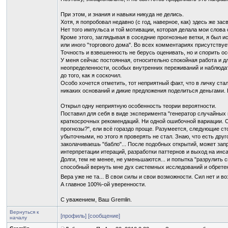
При этом, и знания и навыки никуда не делись.
Хотя, я попробовал недавно (с год, наверное, как) здесь же з
Нет того импульса и той мотивации, которая делала мои слова
Кроме этого, заглядывая в соседние прогнозные ветки, я был и
или иного "торгового дома". Во всех комментариях присутству
Точность и взвешенность не берусь оценивать, но и спорить осо
У меня сейчас постоянная, относительно спокойная работа и дл
неопределенности, особых внутренних переживаний и наблюдат
до того, как я соскочил.
Особо хочется отметить, тот неприятный факт, что в личку ст
никаких оснований и дикие предложения поделиться деньгами. 
Открыл одну неприятную особенность теории вероятности.
Поставил для себя в виде эксперимента "генератор случайных п
краткосрочных рекомендаций. Ни одной ошибочной вариации. Сел
прогнозы?", ели всё гораздо проще. Разумеется, следующие с
убыточными, но этого я проверять не стал. Знаю, что есть друг
заколачиваешь "бабло"... После подобных открытий, может запр
интерпретации итераций, разработки паттернов и выход на инса
Долги, тем не менее, не уменьшаются... и попытка "разрулить 
способный вернуть мне дух системных исследований и обретен
Вера уже не та... В свои силы и свои возможности. Сил нет и во
А главное 100%-ой уверенности.
С уважением, Ваш Gremlin.
Вернуться к
[профиль]
[сообщение]
началу