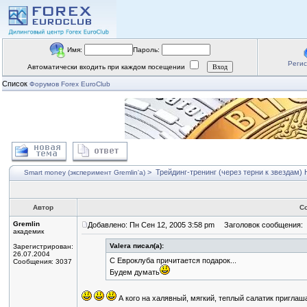
Имя:
Пароль:
Реги
Автоматически входить при каждом посещении
Список
Форумов Forex EuroClub
>
Трейдинг-тренинг (через терни к звездам)
Н
Smart money (эксперимент Gremlin'a)
Автор
С
Gremlin
Добавлено: Пн Сен 12, 2005 3:58 pm
Заголовок сообщения:
академик
Valera писал(а):
Зарегистрирован:
26.07.2004
С Евроклуба причитается подарок...
Сообщения: 3037
Будем думать
А кого на халявный, мягкий, теплый салатик пригла