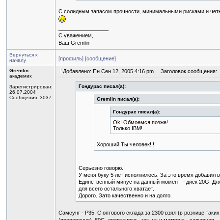
С солидным запасом прочности, минимальными рисками и четк
_________________
С уважением,
Ваш Gremlin
Вернуться к
[профиль]
[сообщение]
началу
Gremlin
Добавлено: Пн Сен 12, 2005 4:16 pm
Заголовок сообщения:
академик
Гондурас писал(а):
Зарегистрирован:
26.07.2004
Сообщения: 3037
Gremlin писал(а):
Гондурас писал(а):
Ok! Обмоемся позже!
Только IBM!
Хороший Ты человек!!!
Серьезно говорю.
У меня буку 5 лет исполнилось. За это время добавил 
Единственный минус на данный момент – диск 20G. Дл
для всего остального хватает.
Дорого. Зато качественно и на долго.
Самсунг - P35. С оптового склада за 2300 взял (в рознице таких п