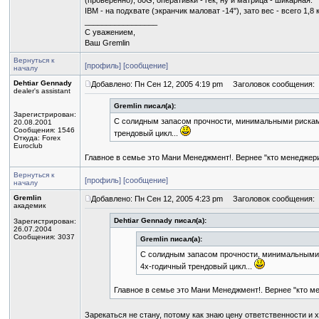
(проверенно), 80G, оперативки - гек, ну и матрица - шикарная.
IBM - на подхвате (экранчик маловат -14"), зато вес - всего 1,8 кг
_________________
С уважением,
Ваш Gremlin
Вернуться к
[профиль]
[сообщение]
началу
Dehtiar Gennady
Добавлено: Пн Сен 12, 2005 4:19 pm
Заголовок сообщения:
dealer's assistant
Gremlin писал(а):
Зарегистрирован:
С солидным запасом прочности, минимальными рискам
20.08.2001
Сообщения: 1546
трендовый цикл...
Откуда: Forex
Euroclub
Главное в семье это Мани Менеджмент!. Вернее "кто менеджер
Вернуться к
[профиль]
[сообщение]
началу
Gremlin
Добавлено: Пн Сен 12, 2005 4:23 pm
Заголовок сообщения:
академик
Dehtiar Gennady писал(а):
Зарегистрирован:
26.07.2004
Сообщения: 3037
Gremlin писал(а):
С солидным запасом прочности, минимальными 
4х-годичный трендовый цикл...
Главное в семье это Мани Менеджмент!. Вернее "кто м
Зарекаться не стану, потому как знаю цену ответственности и 