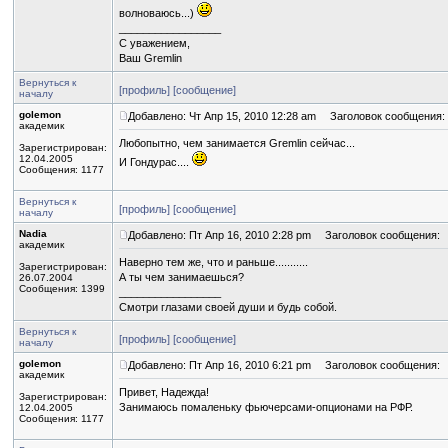
волноваюсь...)
_________________
С уважением,
Ваш Gremlin
Вернуться к
[профиль]
[сообщение]
началу
golemon
Добавлено: Чт Апр 15, 2010 12:28 am
Заголовок сообщения:
академик
Любопытно, чем занимается Gremlin сейчас...
Зарегистрирован:
12.04.2005
И Гондурас....
Сообщения: 1177
Вернуться к
[профиль]
[сообщение]
началу
Nadia
Добавлено: Пт Апр 16, 2010 2:28 pm
Заголовок сообщения:
академик
Наверно тем же, что и раньше...........
Зарегистрирован:
А ты чем занимаешься?
26.07.2004
Сообщения: 1399
_________________
Смотри глазами своей души и будь собой.
Вернуться к
[профиль]
[сообщение]
началу
golemon
Добавлено: Пт Апр 16, 2010 6:21 pm
Заголовок сообщения:
академик
Привет, Надежда!
Зарегистрирован:
Занимаюсь помаленьку фьючерсами-опционами на РФР.
12.04.2005
Сообщения: 1177