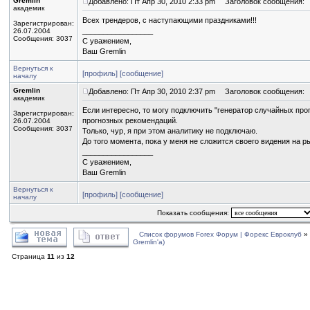
Gremlin
Добавлено: Пт Апр 30, 2010 2:33 pm
Заголовок сообщения:
академик
Всех трендеров, с наступающими праздниками!!!
Зарегистрирован:
_________________
26.07.2004
Сообщения: 3037
С уважением,
Ваш Gremlin
Вернуться к
[профиль]
[сообщение]
началу
Gremlin
Добавлено: Пт Апр 30, 2010 2:37 pm
Заголовок сообщения:
академик
Если интересно, то могу подключить "генератор случайных про
Зарегистрирован:
прогнозных рекомендаций.
26.07.2004
Сообщения: 3037
Только, чур, я при этом аналитику не подключаю.
До того момента, пока у меня не сложится своего видения на р
_________________
С уважением,
Ваш Gremlin
Вернуться к
[профиль]
[сообщение]
началу
Показать сообщения:
Список форумов Forex Форум | Форекс Евроклуб
»
Gremlin'a)
Страница
11
из
12